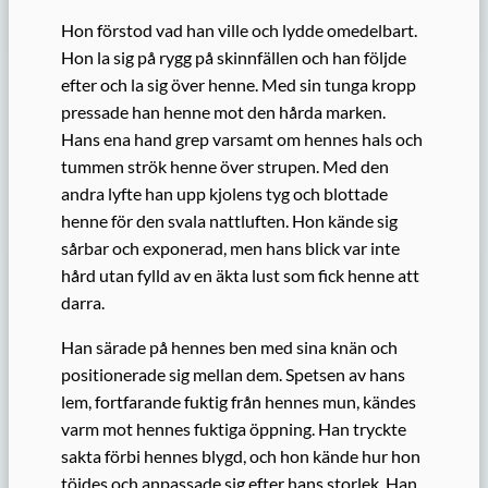
Hon förstod vad han ville och lydde omedelbart.
Hon la sig på rygg på skinnfällen och han följde
efter och la sig över henne. Med sin tunga kropp
pressade han henne mot den hårda marken.
Hans ena hand grep varsamt om hennes hals och
tummen strök henne över strupen. Med den
andra lyfte han upp kjolens tyg och blottade
henne för den svala nattluften. Hon kände sig
sårbar och exponerad, men hans blick var inte
hård utan fylld av en äkta lust som fick henne att
darra.
Han särade på hennes ben med sina knän och
positionerade sig mellan dem. Spetsen av hans
lem, fortfarande fuktig från hennes mun, kändes
varm mot hennes fuktiga öppning. Han tryckte
sakta förbi hennes blygd, och hon kände hur hon
töjdes och anpassade sig efter hans storlek. Han