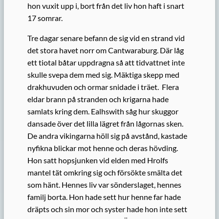
hon vuxit upp i, bort från det liv hon haft i snart
17 somrar.
Tre dagar senare befann de sig vid en strand vid
det stora havet norr om Cantwaraburg. Där låg
ett tiotal båtar uppdragna så att tidvattnet inte
skulle svepa dem med sig. Mäktiga skepp med
drakhuvuden och ormar snidade i träet. Flera
eldar brann på stranden och krigarna hade
samlats kring dem. Ealhswith såg hur skuggor
dansade över det lilla lägret från lågornas sken.
De andra vikingarna höll sig på avstånd, kastade
nyfikna blickar mot henne och deras hövding.
Hon satt hopsjunken vid elden med Hrolfs
mantel tät omkring sig och försökte smälta det
som hänt. Hennes liv var sönderslaget, hennes
familj borta. Hon hade sett hur henne far hade
dräpts och sin mor och syster hade hon inte sett