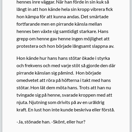
hennes inre väggar. När han förde in sin kuk så
långt in att hon kände hela sin kropp vibrera fick
hon kämpa för att kunna andas. Det smärtade
fortfarande men en pirrande känsla mellan
hennes ben växte sig samtidigt starkare. Hans
grepp om henne gav henne ingen möjlighet att
protestera och hon började långsamt slappna av.
Hon kände hur hans hans stötar ökade i styrka
och frekvens och med varje stöt så gjorde den där
pirrande känslan sig påmind. Hon började
omedvetet att röra på höfterna i takt med hans
stötar. Hon lät dem möta hans. Trots att han nu
tvingade sig på henne, svarade kroppen med att
njuta. Njutning som drivits på av en uråldrig
kraft. En lust hon inte kunde beskriva eller förstå.
-Ja, stönade han. -Skönt, eller hur?