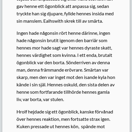
gav henne ett ögonblick att anpassa sig, sedan
tryckte han sig djupare, fyllde hennes insida med
sin manslem. Ealhswith skrek till av smärta.
Ingen hade någonsin rört henne därinne, ingen
hade någonsin brutit igenom den barriär som
hennes mor hade sagt var hennes dyraste skatt,
hennes värdighet som kvinna. I ett enda, brutalt
ögonblick var den borta. Sönderriven av denna
man, denna främmande erövrare. Smärtan var
skarp, men den var inget mot den isande kyla hon
kände i sin själ. Hennes oskuld, den sista delen av
henne som fortfarande tillhörde hennes gamla
liv, var borta, var stulen.
Hrolf hejdade sig ett ögonblick, kanske förvånad
över hennes reaktion, men fortsatte strax igen.
Kuken pressade ut hennes kön, spände mot