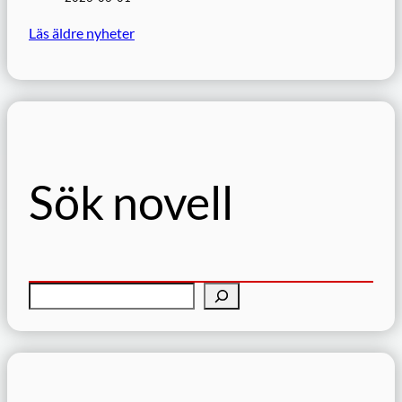
Läs äldre nyheter
Sök novell
S
ö
k