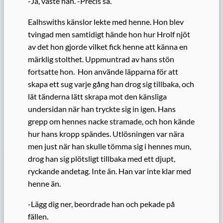
-Ja, väste han. -Precis så.
Ealhswiths känslor lekte med henne. Hon blev
tvingad men samtidigt hände hon hur Hrolf njöt
av det hon gjorde vilket fick henne att känna en
märklig stolthet. Uppmuntrad av hans stön
fortsatte hon. Hon använde läpparna för att
skapa ett sug varje gång han drog sig tillbaka, och
lät tänderna lätt skrapa mot den känsliga
undersidan när han tryckte sig in igen. Hans
grepp om hennes nacke stramade, och hon kände
hur hans kropp spändes. Utlösningen var nära
men just när han skulle tömma sig i hennes mun,
drog han sig plötsligt tillbaka med ett djupt,
ryckande andetag. Inte än. Han var inte klar med
henne än.
-Lägg dig ner, beordrade han och pekade på
fällen.