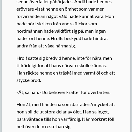
sedan överfallet påbörjades. Ändå hade hennes
erövrare visat henne en ömhet som var mer
förvirrande än något våld hade kunnat vara. Hon
hade hört skriken från andra flickor som
nordmännen hade våldfört sig på, men ingen
hade rört henne. Hrolfs beskydd hade hindrat
andra från att våga närma sig.
Hrolf satte sig bredvid henne, inte för nära, men
tillräckligt för att hans närvaro skulle kännas.
Han räckte henne en träskål med varmt öl och ett
stycke bröd.
-Ät, sa han. -Du behöver krafter för överfarten.
Hon åt, med händerna som darrade så mycket att
hon spillde ut stora delar av ölet. Han sa inget,
bara väntade tills hon var färdig. När mörkret föll
helt över dem reste han sig.