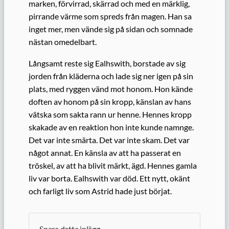
marken, förvirrad, skärrad och med en märklig,
pirrande värme som spreds från magen. Han sa
inget mer, men vände sig på sidan och somnade
nästan omedelbart.
Långsamt reste sig Ealhswith, borstade av sig
jorden från kläderna och lade sig ner igen på sin
plats, med ryggen vänd mot honom. Hon kände
doften av honom på sin kropp, känslan av hans
vätska som sakta rann ur henne. Hennes kropp
skakade av en reaktion hon inte kunde namnge.
Det var inte smärta. Det var inte skam. Det var
något annat. En känsla av att ha passerat en
tröskel, av att ha blivit märkt, ägd. Hennes gamla
liv var borta. Ealhswith var död. Ett nytt, okänt
och farligt liv som Astrid hade just börjat.
Spara detta inlägg