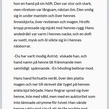
hon en hand på sin höft. Den var stor och stark,
men rörelsen var långsam, nästan öm. Den smög
sig in under manteln och över hennes
linneskjorta, över revbenen och magen. Hrolfs
kropp pressade sig mjukt mot hennes rygg. Hans
andedräkt var varm i hennes nacke, och en doft
av svett, mysk och öl sökte sig in i hennes
näsborrar.
-Du har varit modig Astrid, viskade han, och
hand namn på henne lät främmande men
samtidigt spännande. -En hövding belönar mod.
Hans hand fortsatte neråt, över den platta
magen och ner till skrevet där tyget på hennes
enkla kjol började. Hans fingrar spred sig över
henne, inte med våld, men med en auktoritet som
inte lämnade utrymme för tvivel. Han vände
henne sakta mot sig så att de låg ansikte mot