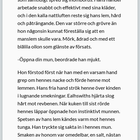
arbetade snabbt och effektivt med sina kläder,
och i den kalla nattluften reste sig hans lem, hård
och påträngande. Den var större och grövre än
hon någonsin kunnat föreställa sig att en
manslem skulle vara. Mörk, ådrad och med ett
blålila ollon som glänste av försats.
-Öppna din mun, beordrade han mjukt.
Hon förstod först när han med en varsam hand
grep om hennes nacke och förde henne mot
lemmen. Hans fria hand strök henne över kinden
i lugnande smekningar. Ealhswiths hjärta slog
hårt mot revbenen. När kuken till sist rörde
hennes läppar öppnade hon instinktivt munnen.
Spetsen av hans lem kändes varm mot hennes
tunga. Han tryckte sig sakta in i hennes mun.
Smaken av honom var omedelbar, en salt, nästan