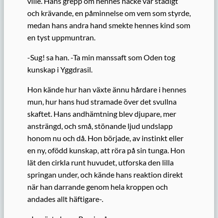
ville. Hans grepp om hennes nacke var stadigt
och krävande, en påminnelse om vem som styrde,
medan hans andra hand smekte hennes kind som
en tyst uppmuntran.
-Sug! sa han. -Ta min manssaft som Oden tog
kunskap i Yggdrasil.
Hon kände hur han växte ännu hårdare i hennes
mun, hur hans hud stramade över det svullna
skaftet. Hans andhämtning blev djupare, mer
ansträngd, och små, stönande ljud undslapp
honom nu och då. Hon började, av instinkt eller
en ny, ofödd kunskap, att röra på sin tunga. Hon
lät den cirkla runt huvudet, utforska den lilla
springan under, och kände hans reaktion direkt
när han darrande genom hela kroppen och
andades allt häftigare-.