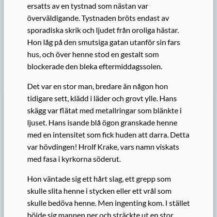
ersatts av en tystnad som nästan var
överväldigande. Tystnaden bröts endast av
sporadiska skrik och ljudet från oroliga hästar.
Hon låg på den smutsiga gatan utanför sin fars
hus, och över henne stod en gestalt som
blockerade den bleka eftermiddagssolen.
Det var en stor man, bredare än någon hon
tidigare sett, klädd i läder och grovt ylle. Hans
skägg var flätat med metallringar som blänkte i
ljuset. Hans isande blå ögon granskade henne
med en intensitet som fick huden att darra. Detta
var hövdingen! Hrolf Krake, vars namn viskats
med fasa i kyrkorna söderut.
Hon väntade sig ett hårt slag, ett grepp som
skulle slita henne i stycken eller ett vrål som
skulle bedöva henne. Men ingenting kom. I stället
böjde sig mannen ner och sträckte ut en stor,