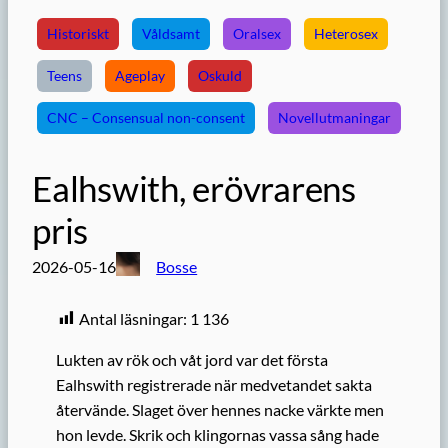
Historiskt
Våldsamt
Oralsex
Heterosex
Teens
Ageplay
Oskuld
CNC – Consensual non-consent
Novellutmaningar
Ealhswith, erövrarens
pris
2026-05-16
Bosse
Antal läsningar:
1 136
Lukten av rök och våt jord var det första
Ealhswith registrerade när medvetandet sakta
återvände. Slaget över hennes nacke värkte men
hon levde. Skrik och klingornas vassa sång hade