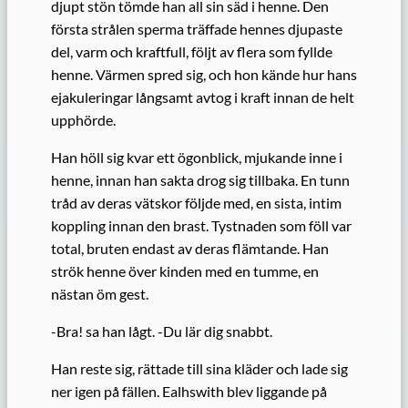
djupt stön tömde han all sin säd i henne. Den
första strålen sperma träffade hennes djupaste
del, varm och kraftfull, följt av flera som fyllde
henne. Värmen spred sig, och hon kände hur hans
ejakuleringar långsamt avtog i kraft innan de helt
upphörde.
Han höll sig kvar ett ögonblick, mjukande inne i
henne, innan han sakta drog sig tillbaka. En tunn
tråd av deras vätskor följde med, en sista, intim
koppling innan den brast. Tystnaden som föll var
total, bruten endast av deras flämtande. Han
strök henne över kinden med en tumme, en
nästan öm gest.
-Bra! sa han lågt. -Du lär dig snabbt.
Han reste sig, rättade till sina kläder och lade sig
ner igen på fällen. Ealhswith blev liggande på