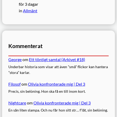
för 3 dagar
in
Allmänt
Kommenterat
George
om
Ett töntigt samtal (Arkivet #18)
Underbar historia som visar att även ”små” flickor kan hantera
”stora” karlar.
Filosof
om
Olivia konfronterade mig | Del 3
Precis, sin belöning. Hon ska få en till inom kort.
Nightcare
om
Olivia konfronterade mig | Del 3
En sån liten slampa. Och nu får hon sitt str… f’låt, sin belöning.