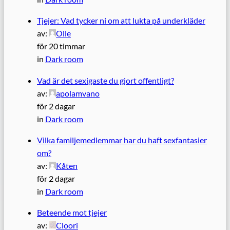
Tjejer: Vad tycker ni om att lukta på underkläder
av:
Olle
för 20 timmar
in
Dark room
Vad är det sexigaste du gjort offentligt?
av:
apolamvano
för 2 dagar
in
Dark room
Vilka familjemedlemmar har du haft sexfantasier
om?
av:
Kåten
för 2 dagar
in
Dark room
Beteende mot tjejer
av:
Cloori