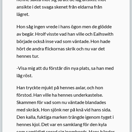
ansikte i det svaga skenet från eldarna från
lägret.
Hon såg ingen vrede i hans ögon men de glödde
av begär. Hrolf visste vad han ville och Ealhswith
började också inse vad som väntade. Hon hade
hört de andra flickornas skrik och nu var det
hennes tur.
-Visa mig att du förstår din nya plats, sa han med
låg röst.
Han tryckte mjukt på hennes axlar, och hon
förstod. Han ville ha hennes underkastelse.
Skammen för vad som nu väntade blandades
med skräck. Hon sjönk ner på knä vid hans sida.
Den kalla, fuktiga marken trängde igenom tyget i
hennes kjol. Det var en samklang för den kyla
som samtidigt spred sig inombords. Hans händer