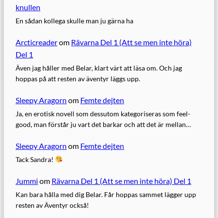
knullen
En sådan kollega skulle man ju gärna ha
Arcticreader
om
Rävarna Del 1 (Att se men inte höra)
Del 1
Även jag håller med Belar, klart värt att läsa om. Och jag
hoppas på att resten av äventyr läggs upp.
Sleepy Aragorn
om
Femte dejten
Ja, en erotisk novell som dessutom kategoriseras som feel-
good, man förstår ju vart det barkar och att det är mellan…
Sleepy Aragorn
om
Femte dejten
Tack Sandra!
Jummi
om
Rävarna Del 1 (Att se men inte höra) Del 1
Kan bara hålla med dig Belar. Får hoppas sammet lägger upp
resten av Äventyr också!