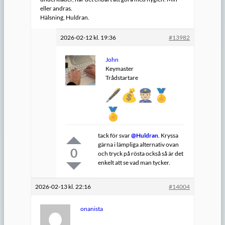
eller andras.
Hälsning, Huldran.
2026-02-12 kl. 19:36
#13982
John
Keymaster
Trådstartare
tack för svar
@Huldran
. Kryssa
gärna i lämpliga alternativ ovan
0
och tryck på rösta också så är det
enkelt att se vad man tycker.
2026-02-13 kl. 22:16
#14004
onanista