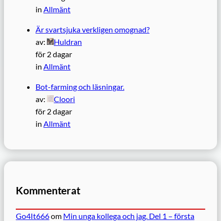
in
Allmänt
Är svartsjuka verkligen omognad?
av:
Huldran
för 2 dagar
in
Allmänt
Bot-farming och läsningar.
av:
Cloori
för 2 dagar
in
Allmänt
Kommenterat
Go4It666
om
Min unga kollega och jag. Del 1 – första