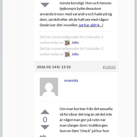
minsta konstigt. Hon och hennes
tjejkompis bytte dessutom
använda trosor med varandra och hade på sig
dem, särskilt efter att de haft sex med någon
(beskriver det i novellen
Jag har aldrig…
)
Det här svaret redigerades för 5 månader, 3
veckor sedan av
John
.
Det här svaret redigerades för 5 månader, 3
veckor sedan av
John
.
2026-02-14 kl. 13:10
#14026
onanista
Om man bortser från det sexuella
så förvånar det mig än att det inte
0
är något man gör på rutin när
man slänger dom i tvättkorgen.
Som en liten ”check” på hur hon
mår.