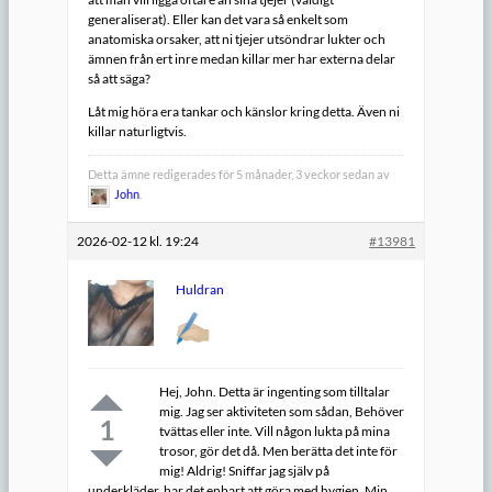
generaliserat). Eller kan det vara så enkelt som
anatomiska orsaker, att ni tjejer utsöndrar lukter och
ämnen från ert inre medan killar mer har externa delar
så att säga?
Låt mig höra era tankar och känslor kring detta. Även ni
killar naturligtvis.
Detta ämne redigerades för 5 månader, 3 veckor sedan av
John
.
2026-02-12 kl. 19:24
#13981
Huldran
Hej, John. Detta är ingenting som tilltalar
mig. Jag ser aktiviteten som sådan, Behöver
1
tvättas eller inte. Vill någon lukta på mina
trosor, gör det då. Men berätta det inte för
mig! Aldrig! Sniffar jag själv på
underkläder, har det enbart att göra med hygien. Min