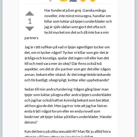
Har funderat på en grej. Ganska många
noveller, inte minst mina egna, handlar om
1
killar som luktar på tjejers underkläder och
jag är själv sådan som gjort det ofta och
tyckt mycket om det och då inte bara min
partners.
Jag är rätt nyfiken på vad ni tjejer egentligen tycker om
det, om ni tycker något? Tycker ni killar som gör det är
äckliga och konstiga, spelar det ingen roll eller kan det
till och med vara mer än okej? Där finns också två
aspekter, om det är din partner som gör det eller någon
annan, bekant eller okänd. Är det integritetskränkande
och förkastligt, obegripligt, kvittar eller upphetsande?
Sedan till min andra fundering: Någon gång läser man
tjejer som luktar på egna eller andra tjejers underkläder
och jag har också haft en kvinnlig bekant som berättat
att hon gjorde det. Men jag tror inte att jag har läst en
enda tråd i något forum eller en enda novell som
beskriver att tjejer luktar på killars underkläder. Händer
det ens?
Kan det bero på olika sexualdrift? Man får ju alltid höra
att män vill ligga oftare än sina tjejer (väldigt