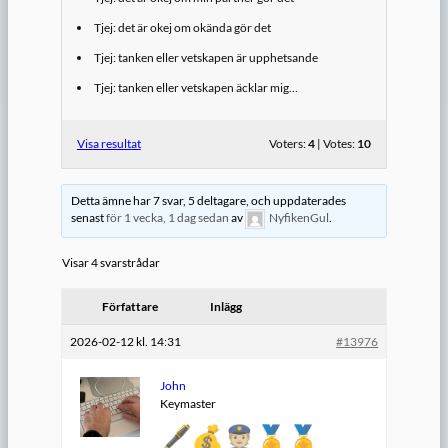
Tjej: det är okej om okända gör det
Tjej: tanken eller vetskapen är upphetsande
Tjej: tanken eller vetskapen äcklar mig…
Visa resultat
Voters:
4
| Votes:
10
Detta ämne har 7 svar, 5 deltagare, och uppdaterades
senast
för 1 vecka, 1 dag sedan
av
NyfikenGul
.
Visar 4 svarstrådar
Författare
Inlägg
2026-02-12 kl. 14:31
#13976
John
Keymaster