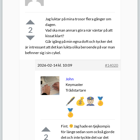
Jag luktar på mina trosor flera gånger om
dagen.
2
Vad ska man annars göra när väntar på att
kissat klart?
Går igång på min egna doft och tycker det
är intressant att det kan lukta olika beroende på var man
befinner sig i sin cykel.
2026-02-14 kl. 10:09
#14020
John
Keymaster
Trådstartare
Fint.
Jag hade en tjejkompis
för länge sedan som också gjorde
2
det och inte tyckte det var det