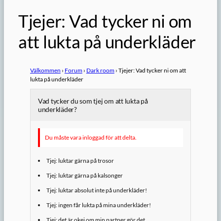
Tjejer: Vad tycker ni om
att lukta på underkläder
Välkommen
›
Forum
›
Dark room
›
Tjejer: Vad tycker ni om att
lukta på underkläder
Vad tycker du som tjej om att lukta på
underkläder?
Du måste vara inloggad för att delta.
Tjej: luktar gärna på trosor
Tjej: luktar gärna på kalsonger
Tjej: luktar absolut inte på underkläder!
Tjej: ingen får lukta på mina underkläder!
Tjej: det är okej om min partner gör det