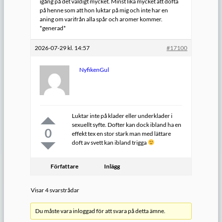
igång på det väldigt mycket. Minst lika mycket att dofta
på henne som att hon luktar på mig och inte har en
aning om varifrån alla spår och aromer kommer.
*generad*
2026-07-29 kl. 14:57
#17100
NyfikenGul
Luktar inte på klader eller underklader i
sexuellt syfte. Dofter kan dock ibland ha en
0
effekt tex en stor stark man med lättare
doft av svett kan ibland trigga
Författare
Inlägg
Visar 4 svarstrådar
Du måste vara inloggad för att svara på detta ämne.