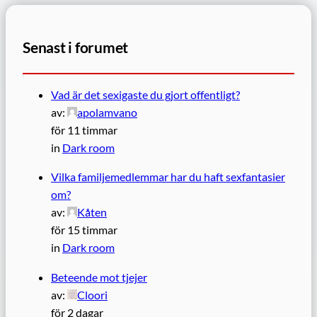
Senast i forumet
Vad är det sexigaste du gjort offentligt?
av:
apolamvano
för 11 timmar
in
Dark room
Vilka familjemedlemmar har du haft sexfantasier
om?
av:
Kåten
för 15 timmar
in
Dark room
Beteende mot tjejer
av:
Cloori
för 2 dagar