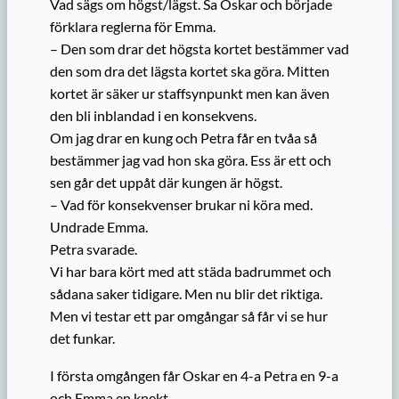
Vad sägs om högst/lägst. Sa Oskar och började
förklara reglerna för Emma.
– Den som drar det högsta kortet bestämmer vad
den som dra det lägsta kortet ska göra. Mitten
kortet är säker ur staffsynpunkt men kan även
den bli inblandad i en konsekvens.
Om jag drar en kung och Petra får en tvåa så
bestämmer jag vad hon ska göra. Ess är ett och
sen går det uppåt där kungen är högst.
– Vad för konsekvenser brukar ni köra med.
Undrade Emma.
Petra svarade.
Vi har bara kört med att städa badrummet och
sådana saker tidigare. Men nu blir det riktiga.
Men vi testar ett par omgångar så får vi se hur
det funkar.
I första omgången får Oskar en 4-a Petra en 9-a
och Emma en knekt.