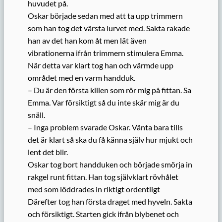
huvudet på.
Oskar började sedan med att ta upp trimmern
som han tog det värsta lurvet med. Sakta rakade
han av det han kom åt men lät även
vibrationerna ifrån trimmern stimulera Emma.
När detta var klart tog han och värmde upp
området med en varm handduk.
– Du är den första killen som rör mig på fittan. Sa
Emma. Var försiktigt så du inte skär mig är du
snäll.
– Inga problem svarade Oskar. Vänta bara tills
det är klart så ska du få känna själv hur mjukt och
lent det blir.
Oskar tog bort handduken och började smörja in
rakgel runt fittan. Han tog självklart rövhålet
med som löddrades in riktigt ordentligt
Därefter tog han första draget med hyveln. Sakta
och försiktigt. Starten gick ifrån blybenet och