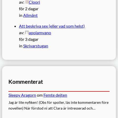
av:
Cloori
för 2 dagar
in
Allmänt
Att beskriva sex (eller vad som helst)
av:
apolamvano
för 3 dagar
in
Skrivarstugan
Kommenterat
Sleepy Aragorn
om
Femte dejten
Jag är lite nyfiken! (Obs för spoiler, läs inte kommentaren före
novellen) När förstod ni att Clara är intresserad och…