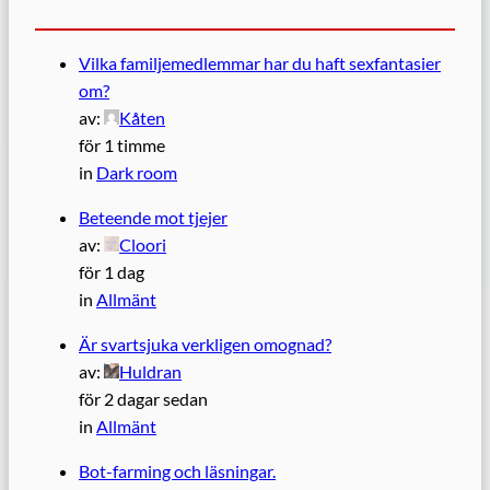
Vilka familjemedlemmar har du haft sexfantasier
om?
av:
Kåten
för 1 timme
in
Dark room
Beteende mot tjejer
av:
Cloori
för 1 dag
in
Allmänt
Är svartsjuka verkligen omognad?
av:
Huldran
för 2 dagar sedan
in
Allmänt
Bot-farming och läsningar.