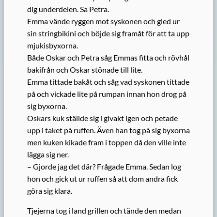
dig underdelen. Sa Petra.
Emma vände ryggen mot syskonen och gled ur
sin stringbikini och böjde sig framåt för att ta upp
mjukisbyxorna.
Både Oskar och Petra såg Emmas fitta och rövhål
bakifrån och Oskar stönade till lite.
Emma tittade bakåt och såg vad syskonen tittade
på och vickade lite på rumpan innan hon drog på
sig byxorna.
Oskars kuk ställde sig i givakt igen och petade
upp i taket på ruffen. Även han tog på sig byxorna
men kuken kikade fram i toppen då den ville inte
lägga sig ner.
– Gjorde jag det där? Frågade Emma. Sedan log
hon och gick ut ur ruffen så att dom andra fick
göra sig klara.
Tjejerna tog i land grillen och tände den medan