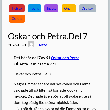
Tjejsex
Teens
Incest
Onani
Oralsex
Oskuld
Oskar och Petra.Del 7
2026-05-13
Totte
Det här är del 7 av 9 i
Oskar och Petra
Antal läsningar:
4 771
Oskar och Petra. Del 7
Några timmar senare när syskonen och Emma
vaknade till på filten så började klockan bli
mycket. Det hade även börjat bli svalare ute så
dom tog på sig lite sköna mjukiskläder.
– Nu när du får ha byxor på dig Emma så tar du av