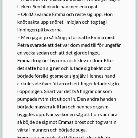
i leken. Sen blinkade han med ena ögat.
– Ok då svarade Emma och reste sig upp. Hon
knöt sakta upp snöret i midjan och tog tag i
linningen på byxorna.
– Men jag är ju så hårig ju fortsatte Emma med.
Petra svarade att det var dom med till för ungefär
en vecka sedan och att det gjorde inget.
Emma drog ner byxorna och klev ur dom. Efter
det satte hon sig ner och lutade sig bakåt och
började försiktigt smeka sig själv. Hennes hand
cirkulerade över fittan och ett finger letade sig in
i öppningen. Snart var det två fingrar där som
pumpade rytmiskt ut och in. Den andra handen
började massera klittan och hennes orgasm
byggdes upp. När syskonen såg att hon var nära
så böjde de sig mot Emmas bröst och tog varsin
vårta i munnen och började suga.
Emmas orgasm ekade i båten när det gick för