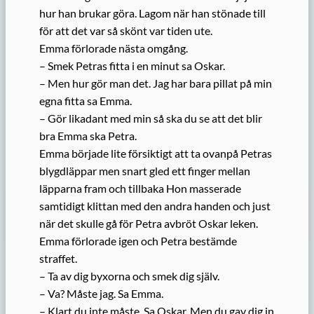
hur han brukar göra. Lagom när han stönade till
för att det var så skönt var tiden ute.
Emma förlorade nästa omgång.
– Smek Petras fitta i en minut sa Oskar.
– Men hur gör man det. Jag har bara pillat på min
egna fitta sa Emma.
– Gör likadant med min så ska du se att det blir
bra Emma ska Petra.
Emma började lite försiktigt att ta ovanpå Petras
blygdläppar men snart gled ett finger mellan
läpparna fram och tillbaka Hon masserade
samtidigt klittan med den andra handen och just
när det skulle gå för Petra avbröt Oskar leken.
Emma förlorade igen och Petra bestämde
straffet.
– Ta av dig byxorna och smek dig själv.
– Va? Måste jag. Sa Emma.
– Klart du inte måste. Sa Oskar. Men du gav dig in