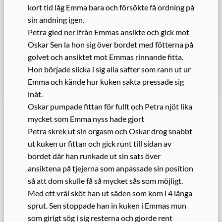
kort tid låg Emma bara och försökte få ordning på
sin andning igen.
Petra gled ner ifrån Emmas ansikte och gick mot
Oskar Sen la hon sig över bordet med fötterna på
golvet och ansiktet mot Emmas rinnande fitta.
Hon började slicka i sig alla safter som rann ut ur
Emma och kände hur kuken sakta pressade sig
inåt.
Oskar pumpade fittan för fullt och Petra njöt lika
mycket som Emma nyss hade gjort
Petra skrek ut sin orgasm och Oskar drog snabbt
ut kuken ur fittan och gick runt till sidan av
bordet där han runkade ut sin sats över
ansiktena på tjejerna som anpassade sin position
så att dom skulle få så mycket sås som möjligt.
Med ett vrål sköt han ut säden som kom i 4 långa
sprut. Sen stoppade han in kuken i Emmas mun
som girigt sög i sig resterna och gjorde rent