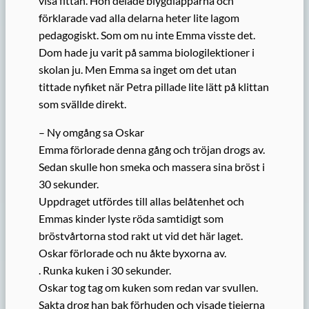
visa fittan. Hon delade blygdläpparna och
förklarade vad alla delarna heter lite lagom
pedagogiskt. Som om nu inte Emma visste det.
Dom hade ju varit på samma biologilektioner i
skolan ju. Men Emma sa inget om det utan
tittade nyfiket när Petra pillade lite lätt på klittan
som svällde direkt.
– Ny omgång sa Oskar
Emma förlorade denna gång och tröjan drogs av.
Sedan skulle hon smeka och massera sina bröst i
30 sekunder.
Uppdraget utfördes till allas belåtenhet och
Emmas kinder lyste röda samtidigt som
bröstvårtorna stod rakt ut vid det här laget.
Oskar förlorade och nu åkte byxorna av.
. Runka kuken i 30 sekunder.
Oskar tog tag om kuken som redan var svullen.
Sakta drog han bak förhuden och visade tjejerna