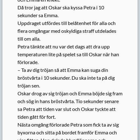
Då tror jag att Oskar ska kyssa Petra i 10
sekunder sa Emma.
Uppdraget utfördes till belåtenhet för alla och
flera omgångar med oskyldiga straff utdelades
till om alla.
Petra tänkte att nu var det dags att dra upp
temperaturen lite på spelet sa till Oskar när han
förlorade.
– Ta av dig tröjan så att Emma kan suga din
bröstvårta i 10 sekunder. Du ska inte ta på dig
tröjan sen.
Oskar drog av sig tröjan och Emma böjde sig fram
och sög in hans bröstvårta. Tio sekunder senare
sa Petra att tiden var slut och Oskar tyckte att
tiden gått för fort.
Nästa omgång förlorade Petra som fick ta av sig
byxorna och sitta på bordet framför Emma och