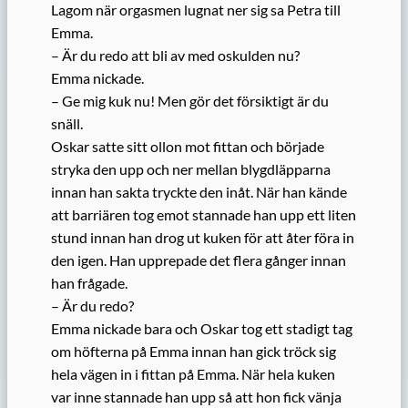
Lagom när orgasmen lugnat ner sig sa Petra till
Emma.
– Är du redo att bli av med oskulden nu?
Emma nickade.
– Ge mig kuk nu! Men gör det försiktigt är du
snäll.
Oskar satte sitt ollon mot fittan och började
stryka den upp och ner mellan blygdläpparna
innan han sakta tryckte den inåt. När han kände
att barriären tog emot stannade han upp ett liten
stund innan han drog ut kuken för att åter föra in
den igen. Han upprepade det flera gånger innan
han frågade.
– Är du redo?
Emma nickade bara och Oskar tog ett stadigt tag
om höfterna på Emma innan han gick tröck sig
hela vägen in i fittan på Emma. När hela kuken
var inne stannade han upp så att hon fick vänja