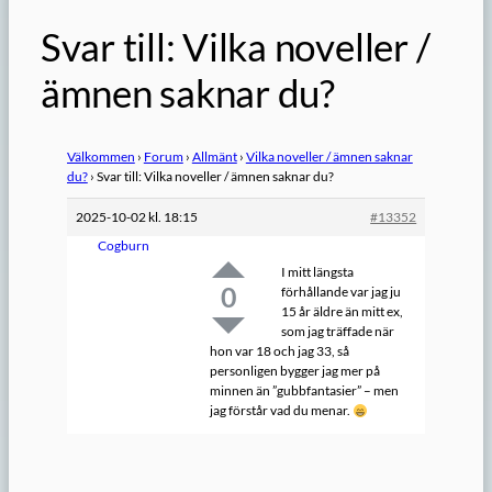
Svar till: Vilka noveller /
ämnen saknar du?
Välkommen
›
Forum
›
Allmänt
›
Vilka noveller / ämnen saknar
du?
›
Svar till: Vilka noveller / ämnen saknar du?
2025-10-02 kl. 18:15
#13352
Cogburn
I mitt längsta
0
förhållande var jag ju
15 år äldre än mitt ex,
som jag träffade när
hon var 18 och jag 33, så
personligen bygger jag mer på
minnen än ”gubbfantasier” – men
jag förstår vad du menar.