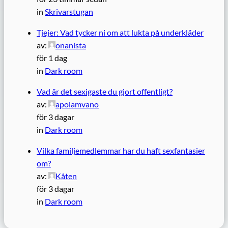
in
Skrivarstugan
Tjejer: Vad tycker ni om att lukta på underkläder
av:
onanista
för 1 dag
in
Dark room
Vad är det sexigaste du gjort offentligt?
av:
apolamvano
för 3 dagar
in
Dark room
Vilka familjemedlemmar har du haft sexfantasier
om?
av:
Kåten
för 3 dagar
in
Dark room