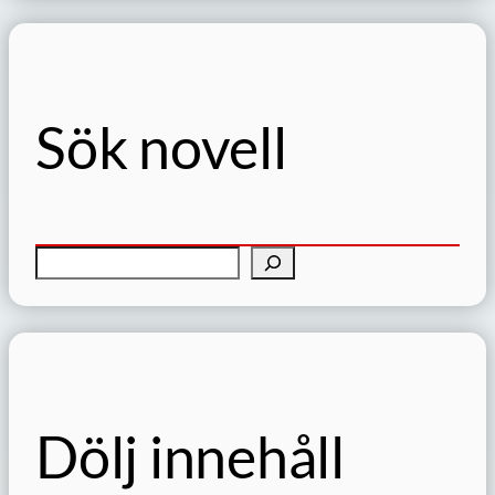
Sök novell
S
ö
k
Dölj innehåll