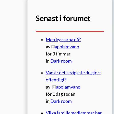
Senast i forumet
Men kyssarna då?
av
apolamvano
för 3 timmar
in
Dark room
Vad är det sexigaste du gjort
offentligt?
av:
apolamvano
för 1 dag sedan
in
Dark room
Vilka familjemedlemmar har