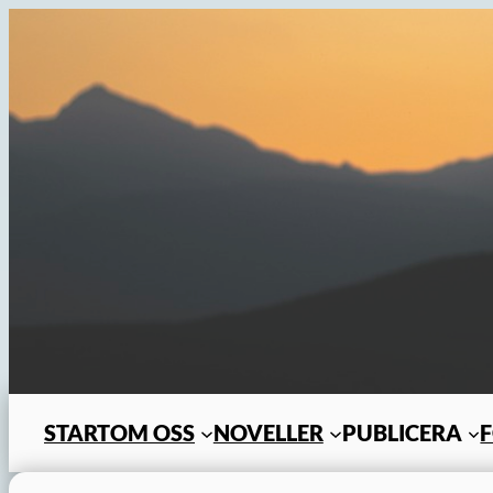
Hoppa
till
innehåll
START
OM OSS
NOVELLER
PUBLICERA