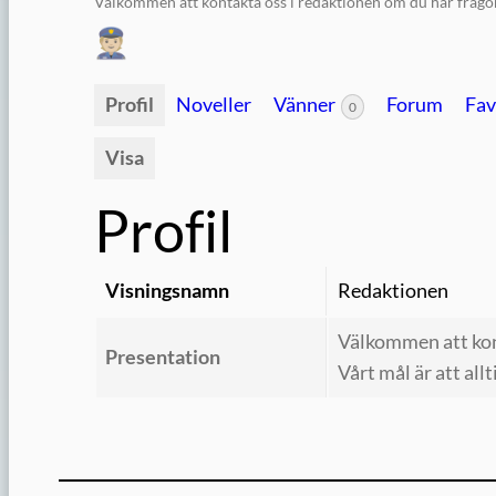
Välkommen att kontakta oss i redaktionen om du har frågor 
Profil
Noveller
Vänner
Forum
Fav
0
Visa
Profil
Visningsnamn
Redaktionen
Välkommen att kont
Presentation
Vårt mål är att all