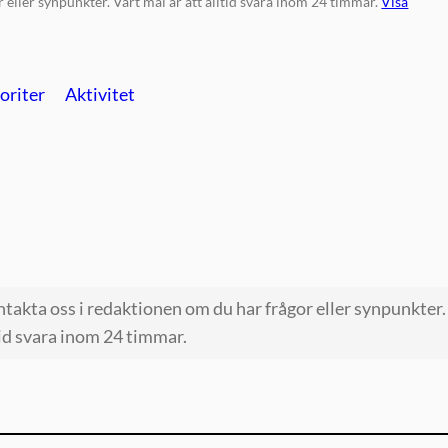
eller synpunkter. Vårt mål är att alltid svara inom 24 timmar.
Visa
oriter
Aktivitet
akta oss i redaktionen om du har frågor eller synpunkter.
tid svara inom 24 timmar.