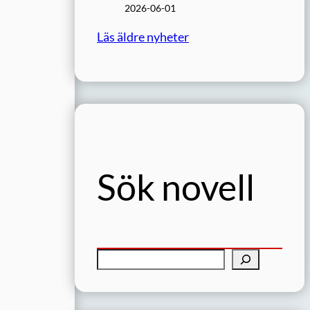
2026-06-01
Läs äldre nyheter
Sök novell
S
ö
k