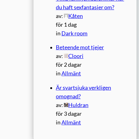
du haft sexfantasier om?
av:
Kåten
för 1 dag
in
Dark room
Beteende mot tjejer
av:
Cloori
för 2 dagar
in
Allmänt
Är svartsjuka verkligen
omognad?
av:
Huldran
för 3 dagar
in
Allmänt