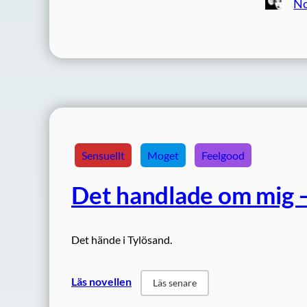
No
Sensuellt
Moget
Feelgood
Det handlade om mig –
Det hände i Tylösand.
Läs novellen
Läs senare