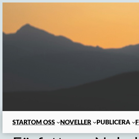
Hoppa
till
innehåll
START
OM OSS
NOVELLER
PUBLICERA