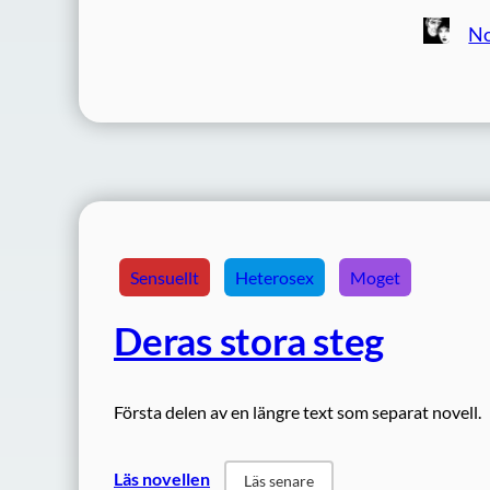
No
Sensuellt
Heterosex
Moget
Deras stora steg
Första delen av en längre text som separat novell.
Läs novellen
Läs senare