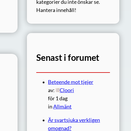
kategorier du inte önskar se.
Hantera innehåll!
Senast i forumet
Beteende mot tjejer
av:
Cloori
för 1 dag
in
Allmänt
Är svartsjuka verkligen
omognad?