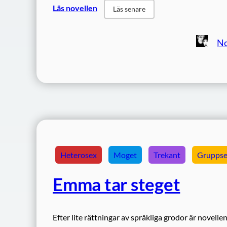
Läs novellen
Läs senare
No
Heterosex
Moget
Trekant
Grupps
Emma tar steget
Efter lite rättningar av språkliga grodor är novel