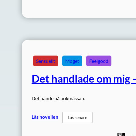
Sensuellt
Moget
Feelgood
Det handlade om mig – 
Det hände på bokmässan.
Läs novellen
Läs senare