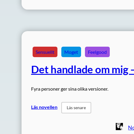
Sensuellt
Moget
Feelgood
Det handlade om mig –
Fyra personer ger sina olika versioner.
Läs novellen
Läs senare
No