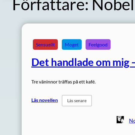
Författare:
Nobel
Sensuellt
Moget
Feelgood
Det handlade om mig –
Tre väninnor träffas på ett kafé.
Läs novellen
Läs senare
No