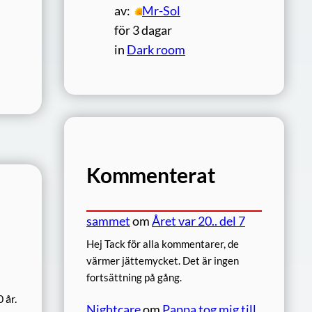
av:
Mr-Sol
för 3 dagar
in
Dark room
Kommenterat
sammet
om
Året var 20.. del 7
Hej Tack för alla kommentarer, de
värmer jättemycket. Det är ingen
fortsättning på gång.
 år.
Nightcare
om
Pappa tog mig till