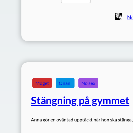
No
Moget
Onani
No sex
Stängning på gymmet
Anna gör en oväntad upptäckt när hon ska stänga 