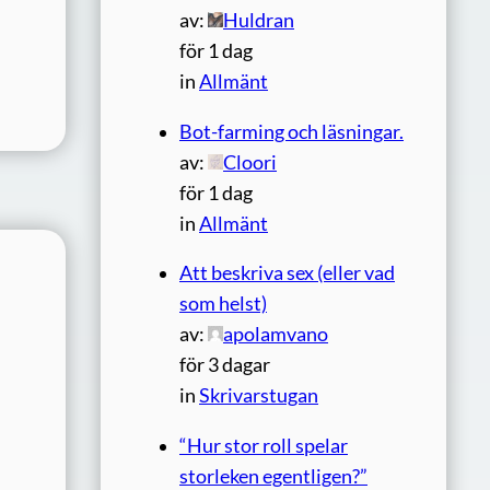
av:
Huldran
för 1 dag
in
Allmänt
Bot-farming och läsningar.
av:
Cloori
för 1 dag
in
Allmänt
Att beskriva sex (eller vad
som helst)
av:
apolamvano
för 3 dagar
in
Skrivarstugan
“Hur stor roll spelar
storleken egentligen?”