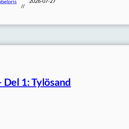
2026-07-27
belpris
//
 Del 1: Tylösand