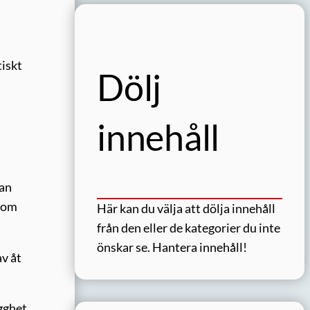
tiskt
Dölj
innehåll
han
 som
Här kan du välja att dölja innehåll
från den eller de kategorier du inte
önskar se.
Hantera innehåll!
av åt
ygghet