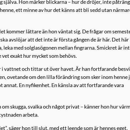
ig själva. Hon märker blickarna – hur de dröjer, inte påträ
 henne, ett minne av hur det känns att bli sedd utan närmar
talet kommer lättare än hon väntat sig. De frågar om semest
a avslöjar att det inte är första gången de är här. Det här
ta, leka med solglasögonen mellan fingrarna. Smickret är in
de vet exakt hur mycket som behövs.
i vattnet och tittar ut över havet. Är han fortfarande besv
en, ovetande om den lilla förändring som sker inom henne 
ot annat. En nyfikenhet. En känsla av att fortfarande vara
 om skugga, svalka och något privat – känner hon hur värm
 tystnaden arbeta.
det”, säger hon till slut, med ett leende som är hennes eget.