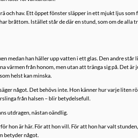
rä och hav. Ett öppet fönster släpper in ett mjukt ljus som f
 har bråttom. Istället står de där en stund, som om de alla t
n medan han häller upp vatten i ett glas. Den andre står l
nna värmen från honom, men utan att tränga sig på. Det är j
 som helst kan minska.
 säger något. Det behövs inte. Hon känner hur varje liten rö
rslinga från halsen – blir betydelsefull.
nns utdragen, nästan oändlig.
för hon är här. För att hon vill. För att hon har valt stunden
om betyder något.