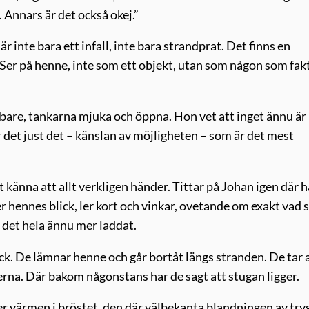
. Annars är det också okej.”
r inte bara ett infall, inte bara strandprat. Det finns en
 Ser på henne, inte som ett objekt, utan som någon som fak
abbare, tankarna mjuka och öppna. Hon vet att inget ännu är
 det just det – känslan av möjligheten – som är det mest
 känna att allt verkligen händer. Tittar på Johan igen där 
r hennes blick, ler kort och vinkar, ovetande om exakt vad
r det hela ännu mer laddat.
lick. De lämnar henne och går bortåt längs stranden. De tar 
erna. Där bakom någonstans har de sagt att stugan ligger.
ner värmen i bröstet, den där välbekanta blandningen av tr