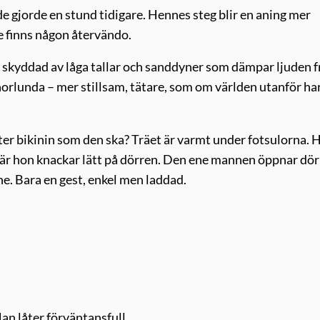
e gjorde en stund tidigare. Hennes steg blir en aning mer
te finns någon återvändo.
t, skyddad av låga tallar och sanddyner som dämpar ljuden 
rlunda – mer stillsam, tätare, som om världen utanför ha
tter bikinin som den ska? Träet är varmt under fotsulorna. 
när hon knackar lätt på dörren. Den ene mannen öppnar dö
ne. Bara en gest, enkel men laddad.
an låter förväntansfull.