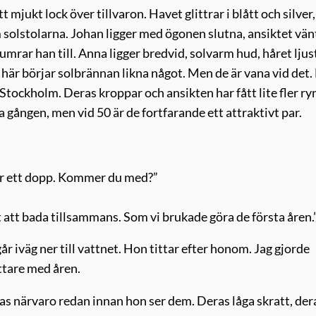
 mjukt lock över tillvaron. Havet glittrar i blått och silver
olstolarna. Johan ligger med ögonen slutna, ansiktet vän
umrar han till. Anna ligger bredvid, solvarm hud, håret lju
 här börjar solbrännan likna något. Men de är vana vid det.
 Stockholm. Deras kroppar och ansikten har fått lite fler ry
 gången, men vid 50 är de fortfarande ett attraktivt par.
 tar ett dopp. Kommer du med?”
t att bada tillsammans. Som vi brukade göra de första åren.
år iväg ner till vattnet. Hon tittar efter honom. Jag gjorde
ättare med åren.
s närvaro redan innan hon ser dem. Deras låga skratt, der