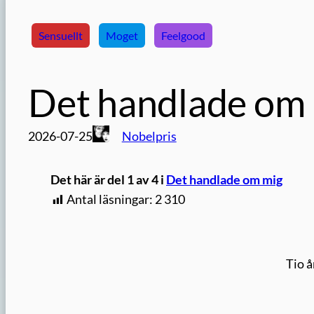
Sensuellt
Moget
Feelgood
Det handlade om 
2026-07-25
Nobelpris
Det här är del 1 av 4 i
Det handlade om mig
Antal läsningar:
2 310
Tio å