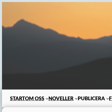
Hoppa
till
innehåll
START
OM OSS
NOVELLER
PUBLICERA