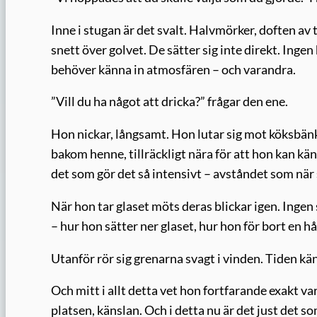
Inne i stugan är det svalt. Halvmörker, doften av t
snett över golvet. De sätter sig inte direkt. Ingen
behöver känna in atmosfären – och varandra.
”Vill du ha något att dricka?” frågar den ene.
Hon nickar, långsamt. Hon lutar sig mot köksbänke
bakom henne, tillräckligt nära för att hon kan kä
det som gör det så intensivt – avståndet som när
När hon tar glaset möts deras blickar igen. Ingen
– hur hon sätter ner glaset, hur hon för bort en hå
Utanför rör sig grenarna svagt i vinden. Tiden kä
Och mitt i allt detta vet hon fortfarande exakt var
platsen, känslan. Och i detta nu är det just det s