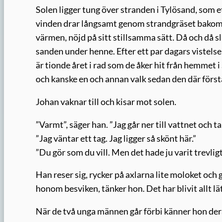
Solen ligger tung över stranden i Tylösand, som ett
vinden drar långsamt genom strandgräset bakom s
värmen, nöjd på sitt stillsamma sätt. Då och då sl
sanden under henne. Efter ett par dagars vistelse
är tionde året i rad som de åker hit från hemmet i
och kanske en och annan valk sedan den där första
Johan vaknar till och kisar mot solen.
”Varmt”, säger han. ”Jag går ner till vattnet och
”Jag väntar ett tag. Jag ligger så skönt här.”
”Du gör som du vill. Men det hade ju varit trevlig
Han reser sig, rycker på axlarna lite moloket och g
honom besviken, tänker hon. Det har blivit allt l
När de två unga männen går förbi känner hon dera