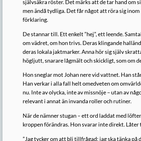
självsäkra röster. Det märks att de tar hand om s
men ändå tydliga. Det får något att röra sig inom
förklaring.
De stannar till. Ett enkelt ”hej”, ett leende. Sam
om vädret, om hon trivs. Deras klingande halländsk
deras lokala jaktmarker. Anna hör sig själv skrat
högljutt, snarare lågmält och skickligt, som om 
Hon sneglar mot Johan nere vid vattnet. Han står 
Han verkar i alla fall helt omedveten om omvärld
nu. Inte av olycka, inte av missnöje – utan av någ
relevant i annat än invanda roller och rutiner.
När de nämner stugan – ett ord laddat med löften
kroppen förändras. Hon svarar inte direkt. Låter
”Jag tycker om att bli tillfrågad; jag ska tänka på 