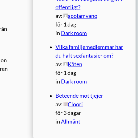
offentligt?
av:
apolamvano
för 1 dag
från
in
Dark room
r
Vilka familjemedlemmar har
du haft sexfantasier om?
Hon
av:
Kåten
rren
för 1 dag
in
Dark room
Beteende mot tjejer
av:
Cloori
för 3 dagar
in
Allmänt