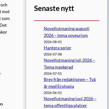
, och
Senaste nytt
t mot
st som
 Det
Novellutmaning augusti
nkor
2026 – tema voyeurism
2026-08-01
Hantera serier
2026-07-08
Novellutmaning juli 2026 –
Tema maskerad
2026-07-01
”
Brev från redaktionen – Två
år med Erotopia
2026-06-01
Novellutmaning juni 2026 –
as
tema offentliga platser