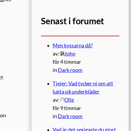
Senast i forumet
Men kyssarna då?
av:
John
för 4 timmar
in
Dark room
tt
Tjejer: Vad tycker ni om att
lukta på underkläder
av:
Olle
för 9 timmar
hon
in
Dark room
Vad är det sexigaste du gjort