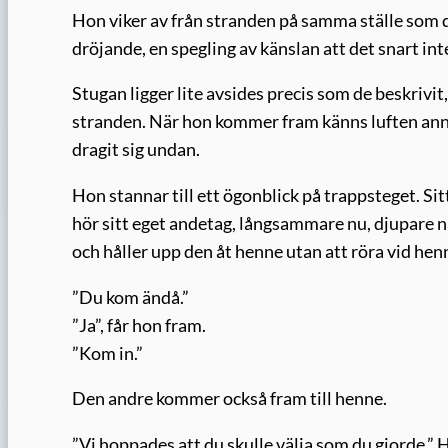
Hon viker av från stranden på samma ställe som d
dröjande, en spegling av känslan att det snart in
Stugan ligger lite avsides precis som de beskrivi
stranden. När hon kommer fram känns luften anno
dragit sig undan.
Hon stannar till ett ögonblick på trappsteget. Si
hör sitt eget andetag, långsammare nu, djupare 
och håller upp den åt henne utan att röra vid hen
”Du kom ändå.”
”Ja”, får hon fram.
”Kom in.”
Den andre kommer också fram till henne.
”Vi hoppades att du skulle välja som du gjorde.” H