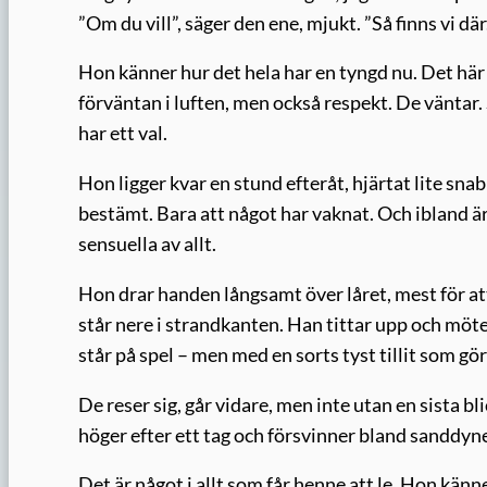
”Om du vill”, säger den ene, mjukt. ”Så finns vi där
Hon känner hur det hela har en tyngd nu. Det här ä
förväntan i luften, men också respekt. De väntar.
har ett val.
Hon ligger kvar en stund efteråt, hjärtat lite sn
bestämt. Bara att något har vaknat. Och ibland är
sensuella av allt.
Hon drar handen långsamt över låret, mest för att
står nere i strandkanten. Han tittar upp och möte
står på spel – men med en sorts tyst tillit som gö
De reser sig, går vidare, men inte utan en sista b
höger efter ett tag och försvinner bland sanddyn
Det är något i allt som får henne att le. Hon kän