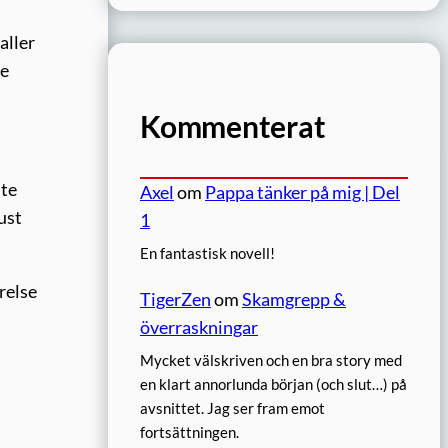
aller
re
Kommenterat
ite
Axel
om
Pappa tänker på mig | Del
ust
1
En fantastisk novell!
relse
TigerZen
om
Skamgrepp &
överraskningar
Mycket välskriven och en bra story med
en klart annorlunda början (och slut…) på
avsnittet. Jag ser fram emot
,
fortsättningen.