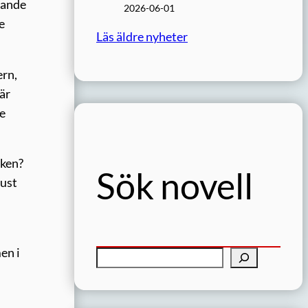
ngande
2026-06-01
e
Läs äldre nyheter
ern,
 är
te
iken?
Sök novell
just
en i
S
ö
k