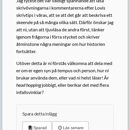
Jag tyckte det var väldigt spännande att läsa
skrivövningarna i kommentarerna efter Lovis
skrivtips i våras, att se att det går att beskriva ett
skeende på så många olika sätt. Därför önskar jag
att ni, utan att tjuvläsa de andra först, tänker
igenom frågorna i förra stycket och skriver
åtminstone några meningar om hur historien
fortsätter.
Utöver detta är ni förstås välkomna att dela med
er om er egen syn på tempus och person, hur ni
brukar använda dem, eller vad ni helst läser! Är
head hopping
jobbigt, eller berikar det med flera
infallsvinklar?
Spara detta inlägg
Sparad
Läs senare