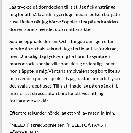
Jag tryckte på dörrklockan till sist. Jag fick anstränga
mig för att hålla andningen lugn medan pulsen började
rusa. Redan när jag hörde Sophies steg på andra sidan
dörren sprack leendet upp i mitt ansikte.
Sophie öppnade dörren. Och stängde den igen efter
mindre än en halv sekund. Jag stod kvar, lite förvirrad,
men tålmodig. Jag tyckte mig ha hunnit skymta en
morgonrock, kanske ville hon klä sig ordentligt innan
hon släppte in mig. Väntans ambivalens tog bort lite av
min iver och pulsen sjönk tills jag nästan började frysa i
det svala trapphuset. Till sist ringde jag på en gång till,
inte för att stressa utan bara för att visa att jag
fortfarande var där.
Efter tre sekunder hörde jag ett vrål av raseri inifrån.
”NEEEJ!!” skrek Sophie sen. ”NEEEJ! GÅ IVÄG!!
FÖRSVINN!!”