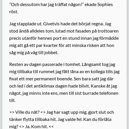
”Och dessutom har jag träffat någon!” ekade Sophies
röst.
Jag stapplade ut. Givetvis hade det börjat regna. Jag
stod ändå alldeles tom, lutad mot fasaden på trottoaren
precis utanför hennes port en stund innan jag förmådde
mig att gå ett par kvarter för att minska risken att hon
såg mig på väg till jobbet.
Resten av dagen passerade i tomhet. Långsamt tog jag
mig tillbaka till rummet jag fått låna av en kollega tills jag
fixat ett mer permanent boende. Sen bara satt jag där
och led i det antiklimax dagen hade blivit. Kanske åt jag
något, jag minns inte ens, men till sist burrade telefonen
till.
>> Ville du nåt? <> Jag har sagt upp mig, gjort slut och
tänker flytta tillbaka hit. Jag valde fel. Kan du förlåta
mig? <> Ja. Kom hit. <<