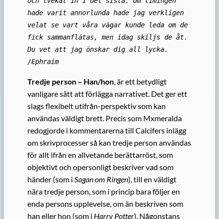
och tvekat in i det sista. Om timingen
hade varit annorlunda hade jag verkligen
velat se vart våra vägar kunde leda om de
fick sammanflätas, men idag skiljs de åt.
Du vet att jag önskar dig all lycka.
/Ephraim
Tredje person – Han/hon
, är ett betydligt
vanligare sätt att förlägga narrativet. Det ger ett
slags flexibelt utifrån-perspektiv som kan
användas väldigt brett. Precis som Mxmeralda
redogjorde i kommentarerna till Calcifers inlägg
om skrivprocesser så kan tredje person användas
för allt ifrån en allvetande berättarröst, som
objektivt och opersonligt beskriver vad som
händer (som i
Sagan om Ringen
), till en väldigt
nära tredje person, som i princip bara följer en
enda persons upplevelse, om än beskriven som
han eller hon (som i
Harry Potter
). Någonstans