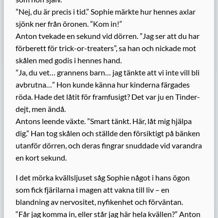
”Nej, du är precis i tid.” Sophie märkte hur hennes axlar
sjönk ner från öronen. ”Kom in!”
Anton tvekade en sekund vid dörren. ”Jag ser att du har
förberett för trick-or-treaters”, sa han och nickade mot
skålen med godis i hennes hand.
”Ja, du vet… grannens barn… jag tänkte att vi inte vill bli
avbrutna…” Hon kunde känna hur kinderna färgades
röda. Hade det låtit för framfusigt? Det var ju en Tinder-
dejt, men ändå.
Antons leende växte. ”Smart tänkt. Här, låt mig hjälpa
dig.” Han tog skålen och ställde den försiktigt på bänken
utanför dörren, och deras fingrar snuddade vid varandra
en kort sekund.
I det mörka kvällsljuset såg Sophie något i hans ögon
som fick fjärilarna i magen att vakna till liv – en
blandning av nervositet, nyfikenhet och förväntan.
“Får jag komma in, eller står jag här hela kvällen?” Anton