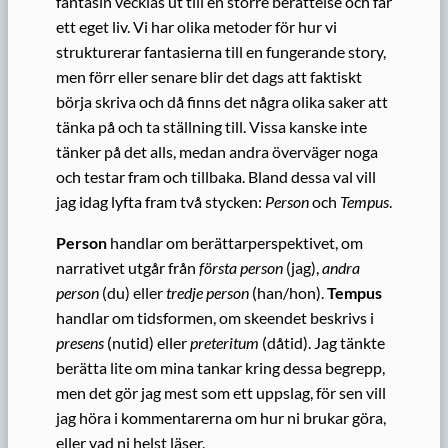
fantasin vecklas ut till en större berättelse och får
ett eget liv. Vi har olika metoder för hur vi
strukturerar fantasierna till en fungerande story,
men förr eller senare blir det dags att faktiskt
börja skriva och då finns det några olika saker att
tänka på och ta ställning till. Vissa kanske inte
tänker på det alls, medan andra överväger noga
och testar fram och tillbaka. Bland dessa val vill
jag idag lyfta fram två stycken:
Person
och
Tempus
.
Person
handlar om berättarperspektivet, om
narrativet utgår från
första person
(jag),
andra
person
(du) eller
tredje person
(han/hon).
Tempus
handlar om tidsformen, om skeendet beskrivs i
presens
(nutid) eller
preteritum
(dåtid). Jag tänkte
berätta lite om mina tankar kring dessa begrepp,
men det gör jag mest som ett uppslag, för sen vill
jag höra i kommentarerna om hur ni brukar göra,
eller vad ni helst läser.