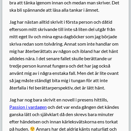
bra att tänka igenom innan och medan man skriver. Det
ska bli spännande att läsa alla tankar i ämnet.
Jag har nästan alltid skrivit i första person och dåtid
eftersom mitt skrivande till inte så liten del utgår från
mitt eget liv och mina egna dagböcker som jag började
skriva redan som tolvåring. Annat som inte handlar om
mig har återberättats av någon och ibland har det hänt
alldeles nära. I det senare fallet skulle berättande ur
tredje person kunnat fungera och det har jag också
använt mig av i några enstaka fall. Men det är lite ovant
så jag måste ständigt bita mig i tungan för att inte
återfalla i fel berättarperspektiv, det är lätt hänt.
Jag har nog bara skrivit en novell i presens hittills,
Passion i vardagen
och det var enda gången det kändes
ganska lätt och självklart då den skrevs bara minuter
efter händelsen och innan kärleksvätskorna ens torkat
på huden.
Annars har det aldrig känts naturligt och