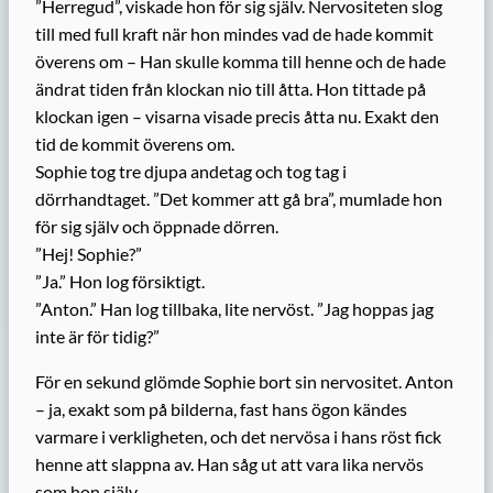
”Herregud”, viskade hon för sig själv. Nervositeten slog
till med full kraft när hon mindes vad de hade kommit
överens om – Han skulle komma till henne och de hade
ändrat tiden från klockan nio till åtta. Hon tittade på
klockan igen – visarna visade precis åtta nu. Exakt den
tid de kommit överens om.
Sophie tog tre djupa andetag och tog tag i
dörrhandtaget. ”Det kommer att gå bra”, mumlade hon
för sig själv och öppnade dörren.
”Hej! Sophie?”
”Ja.” Hon log försiktigt.
”Anton.” Han log tillbaka, lite nervöst. ”Jag hoppas jag
inte är för tidig?”
För en sekund glömde Sophie bort sin nervositet. Anton
– ja, exakt som på bilderna, fast hans ögon kändes
varmare i verkligheten, och det nervösa i hans röst fick
henne att slappna av. Han såg ut att vara lika nervös
som hon själv.