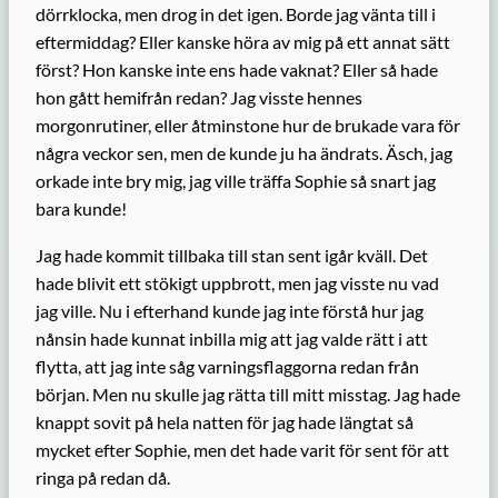
dörrklocka, men drog in det igen. Borde jag vänta till i
eftermiddag? Eller kanske höra av mig på ett annat sätt
först? Hon kanske inte ens hade vaknat? Eller så hade
hon gått hemifrån redan? Jag visste hennes
morgonrutiner, eller åtminstone hur de brukade vara för
några veckor sen, men de kunde ju ha ändrats. Äsch, jag
orkade inte bry mig, jag ville träffa Sophie så snart jag
bara kunde!
Jag hade kommit tillbaka till stan sent igår kväll. Det
hade blivit ett stökigt uppbrott, men jag visste nu vad
jag ville. Nu i efterhand kunde jag inte förstå hur jag
nånsin hade kunnat inbilla mig att jag valde rätt i att
flytta, att jag inte såg varningsflaggorna redan från
början. Men nu skulle jag rätta till mitt misstag. Jag hade
knappt sovit på hela natten för jag hade längtat så
mycket efter Sophie, men det hade varit för sent för att
ringa på redan då.