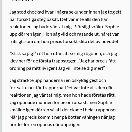
Jag stod chockad kvar i några sekunder innan jag tog ett
par försiktiga steg bakåt. Det var inte alls den här
reaktionen jag hade väntat mig. Plötsligt vräkte Sophie
upp dörren igen. Hon såg vild och rasande ut, håret var
rufsigt, som om hon precis försökt slita det av huvudet.
”Stick sa jag!” röt hon utan att se mig i ögonen, och jag
klev ner för de första trappstegen. ”Jag har precis fått
ordning på mitt liv igen! Jag vill inte se dig mer!”
Jag sträckte upp händerna i en oskyldig gest och
fortsatte ner för trapporna. Det var inte alls den där
reaktionen jag väntat mig, men hon hade förstås rätt.
Jag öppnade munnen för be om ursäkt, men Sophie
smällde igen dörren så att det ekade i hela trapphuset.
När jag precis kommit ner på bottenvåningen när jag
hörde dörren öppnas där uppe igen.