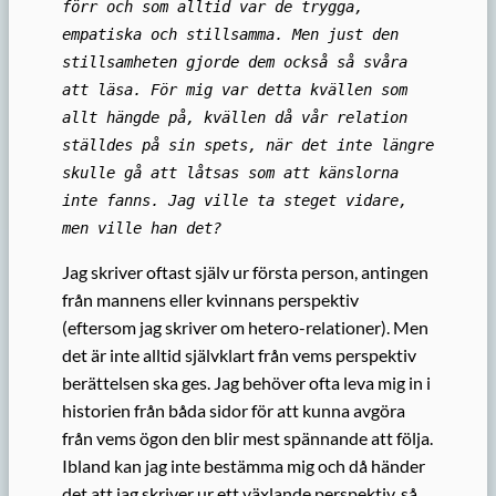
förr och som alltid var de trygga,
empatiska och stillsamma. Men just den
stillsamheten gjorde dem också så svåra
att läsa. För mig var detta kvällen som
allt hängde på, kvällen då vår relation
ställdes på sin spets, när det inte längre
skulle gå att låtsas som att känslorna
inte fanns. Jag ville ta steget vidare,
men ville han det?
Jag skriver oftast själv ur första person, antingen
från mannens eller kvinnans perspektiv
(eftersom jag skriver om hetero-relationer). Men
det är inte alltid självklart från vems perspektiv
berättelsen ska ges. Jag behöver ofta leva mig in i
historien från båda sidor för att kunna avgöra
från vems ögon den blir mest spännande att följa.
Ibland kan jag inte bestämma mig och då händer
det att jag skriver ur ett växlande perspektiv, så