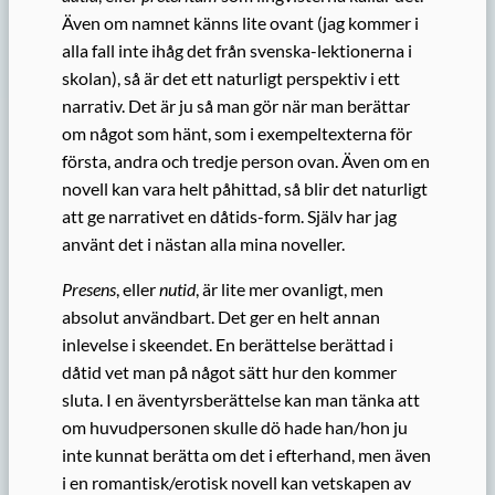
Även om namnet känns lite ovant (jag kommer i
alla fall inte ihåg det från svenska-lektionerna i
skolan), så är det ett naturligt perspektiv i ett
narrativ. Det är ju så man gör när man berättar
om något som hänt, som i exempeltexterna för
första, andra och tredje person ovan. Även om en
novell kan vara helt påhittad, så blir det naturligt
att ge narrativet en dåtids-form. Själv har jag
använt det i nästan alla mina noveller.
Presens
, eller
nutid
, är lite mer ovanligt, men
absolut användbart. Det ger en helt annan
inlevelse i skeendet. En berättelse berättad i
dåtid vet man på något sätt hur den kommer
sluta. I en äventyrsberättelse kan man tänka att
om huvudpersonen skulle dö hade han/hon ju
inte kunnat berätta om det i efterhand, men även
i en romantisk/erotisk novell kan vetskapen av