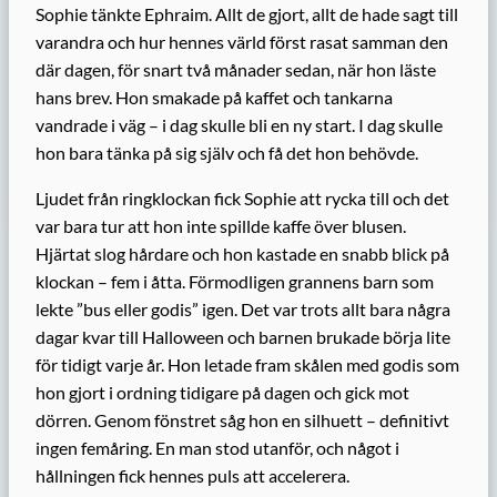
Sophie tänkte Ephraim. Allt de gjort, allt de hade sagt till
varandra och hur hennes värld först rasat samman den
där dagen, för snart två månader sedan, när hon läste
hans brev. Hon smakade på kaffet och tankarna
vandrade i väg – i dag skulle bli en ny start. I dag skulle
hon bara tänka på sig själv och få det hon behövde.
Ljudet från ringklockan fick Sophie att rycka till och det
var bara tur att hon inte spillde kaffe över blusen.
Hjärtat slog hårdare och hon kastade en snabb blick på
klockan – fem i åtta. Förmodligen grannens barn som
lekte ”bus eller godis” igen. Det var trots allt bara några
dagar kvar till Halloween och barnen brukade börja lite
för tidigt varje år. Hon letade fram skålen med godis som
hon gjort i ordning tidigare på dagen och gick mot
dörren. Genom fönstret såg hon en silhuett – definitivt
ingen femåring. En man stod utanför, och något i
hållningen fick hennes puls att accelerera.