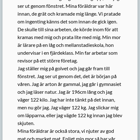
ser ut genom fönstret. Mina föräldrar var här
innan, de grät och kramade mig länge. Vi pratade
om ingenting känns det som innan de gick igen.
De skulle till sina arbeten, de körde inom för att
kramas med mig och prata lite med mig. Min mor
är lärare på en låg och mellanstadieskola, hon
undervisar i en fjärdeklass. Min far arbetar som
revisor på ett större företag.
Jag ställer mig på golvet och jag går fram till
fönstret. Jag ser ut genom det, det är början på
våren. Jag är arton år gammal, jag går i gymnasiet
och jag läser natur. Jag är 196cm lång och jag
väger 122 kilo. Jag har inte tänkt på det innan,
men nu gör jag. Jag väger 122 kg. Jag slickar mig
om läpparna, eller jag vägde 122 kg innan jag blev
skjuten.
Mina föräldrar är också stora, vi njuter av god
mat och mycket mat. Enligt min mor så har vår