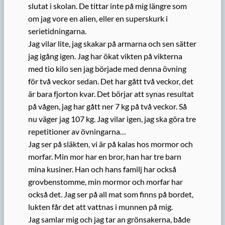
slutat i skolan. De tittar inte på mig längre som
om jag vore en alien, eller en superskurk i
serietidningarna.
Jag vilar lite, jag skakar på armarna och sen sätter
jag igång igen. Jag har ökat vikten på vikterna
med tio kilo sen jag började med denna övning
för två veckor sedan. Det har gått två veckor, det
är bara fjorton kvar. Det börjar att synas resultat
på vågen, jag har gått ner 7 kg på två veckor. Så
nu väger jag 107 kg. Jag vilar igen, jag ska göra tre
repetitioner av övningarna…
Jag ser på släkten, vi är på kalas hos mormor och
morfar. Min mor har en bror, han har tre barn
mina kusiner. Han och hans familj har också
grovbenstomme, min mormor och morfar har
också det. Jag ser på all mat som finns på bordet,
lukten får det att vattnas i munnen på mig.
Jag samlar mig och jag tar an grönsakerna, både