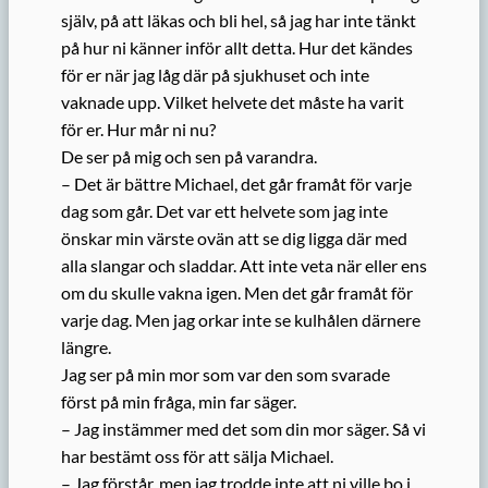
själv, på att läkas och bli hel, så jag har inte tänkt
på hur ni känner inför allt detta. Hur det kändes
för er när jag låg där på sjukhuset och inte
vaknade upp. Vilket helvete det måste ha varit
för er. Hur mår ni nu?
De ser på mig och sen på varandra.
– Det är bättre Michael, det går framåt för varje
dag som går. Det var ett helvete som jag inte
önskar min värste ovän att se dig ligga där med
alla slangar och sladdar. Att inte veta när eller ens
om du skulle vakna igen. Men det går framåt för
varje dag. Men jag orkar inte se kulhålen därnere
längre.
Jag ser på min mor som var den som svarade
först på min fråga, min far säger.
– Jag instämmer med det som din mor säger. Så vi
har bestämt oss för att sälja Michael.
– Jag förstår, men jag trodde inte att ni ville bo i