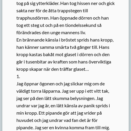
tog på sig ytterkläder. Han tog hissen ner och gick
sakta ner för de åtta trappstegen till
trapphusdörren. Han öppnade dörren och han
tog ett steg ut och på en tiondelssekund så
förändrades den unge mannens liv.
En brännande känsla i bröstet sprids hans kropp,
han känner samma smärta två gånger till. Hans
kropp kastas bakåt mot glaset i dörren och den
går i tusenbitar av kraften som hans överviktiga
kropp skapar när den träffar glaset…
1.
Jag öppnar ögonen och jag slickar mig om de
väldigt torra läpparna. Jag ser upp i ett vitt tak,
jag ser på den lätt skumma belysningen. Jag
undrar var jag är, en lätt känsla av panik sprids i
min kropp. Ett pipande gör att jag vrider på
huvudet och jag undrar vad fan det är för
pipande. Jag ser en kvinna komma fram till mig.