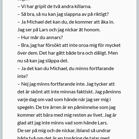
– Vi har gripit de två andra killarna.
– Så bra, så nu kan jag slappna av på riktigt?
– Ja Michael det kan du, de kommer att åka in.
Jag ser på Lars och jag nickar åt honom.
– Hur mår du annars?
– Bra, jag har försökt att inte oroa mig för mycket
över dem. Det har gått både bra och dåligt. Men
nu så kan jag släppa det.
– Ja det kan du Michael, du minns fortfarande
inte?
– Nej jag minns fortfarande inte. Jag tycker att
det är skönt att inte minnas faktiskt. Jag påminns
varje dag om vad som hände när jag ser mig i
spegeln. De tre ärren är en påminnelse som jag
kommer att bära med mig resten av livet. Jag är
glad att jag inte minns vad som hände Lars.
De ser på mig och de nickar, ibland så undrar
båda två om det är en tonåring de talar med…