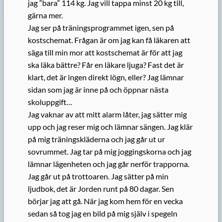
jag ”bara” 114 kg. Jag vill tappa minst 20 kg till,
gärna mer.
Jag ser på träningsprogrammet igen, sen på
kostschemat. Frågan är om jag kan få läkaren att
säga till min mor att kostschemat är för att jag
ska läka bättre? Får en läkare ljuga? Fast det är
klart, det är ingen direkt lögn, eller? Jag lämnar
sidan som jag är inne på och öppnar nästa
skoluppgift…
Jag vaknar av att mitt alarm låter, jag sätter mig
upp och jag reser mig och lämnar sängen. Jag klär
på mig träningskläderna och jag går ut ur
sovrummet. Jag tar på mig joggingskorna och jag
lämnar lägenheten och jag går nerför trapporna.
Jag går ut på trottoaren. Jag sätter på min
ljudbok, det är Jorden runt på 80 dagar. Sen
börjar jag att gå. När jag kom hem för en vecka
sedan så tog jag en bild på mig själv i spegeln