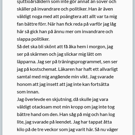
sjuttioårsåldern som inte gör annat än sover och
skäller på invandrare och politiker. Han är även
väldigt noga med att poängtera att allt var ta mig
fan bättre förr. När han fick reda på varför jag låg
här så gick han på ännu mer om invandrare och
slappa politiker.
Så det ska bli skönt att få åka hem i morgon, jag
ser på skärmen och jag slickar mig lätt om
läpparna. Jag ser på träningsprogrammet, sen ser
jag på kostschemat. Läkaren har haft ett allvarligt
samtal med mig angående min vikt. Jag svarade
honom att jag insett att jag inte kan fortsätta
som innan.
Jag överlevde en skjutning, då skulle jag vara
väldigt otacksam mot min kropp om jag inte tog
bättre hand om den. Han såg på mig och han log
lite, jag svarade på leendet. Jag har tappat åtta
kilo på de tre veckor som jag varit här. Så nu väger