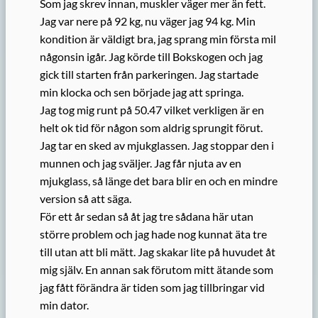
Som jag skrev innan, muskler väger mer än fett.
Jag var nere på 92 kg, nu väger jag 94 kg. Min
kondition är väldigt bra, jag sprang min första mil
någonsin igår. Jag körde till Bokskogen och jag
gick till starten från parkeringen. Jag startade
min klocka och sen började jag att springa.
Jag tog mig runt på 50.47 vilket verkligen är en
helt ok tid för någon som aldrig sprungit förut.
Jag tar en sked av mjukglassen. Jag stoppar den i
munnen och jag sväljer. Jag får njuta av en
mjukglass, så länge det bara blir en och en mindre
version så att säga.
För ett år sedan så åt jag tre sådana här utan
större problem och jag hade nog kunnat äta tre
till utan att bli mätt. Jag skakar lite på huvudet åt
mig själv. En annan sak förutom mitt ätande som
jag fått förändra är tiden som jag tillbringar vid
min dator.