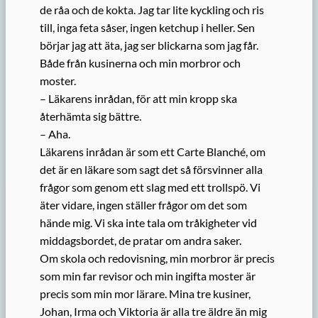
de råa och de kokta. Jag tar lite kyckling och ris
till, inga feta såser, ingen ketchup i heller. Sen
börjar jag att äta, jag ser blickarna som jag får.
Både från kusinerna och min morbror och
moster.
– Läkarens inrådan, för att min kropp ska
återhämta sig bättre.
– Aha.
Läkarens inrådan är som ett Carte Blanché, om
det är en läkare som sagt det så försvinner alla
frågor som genom ett slag med ett trollspö. Vi
äter vidare, ingen ställer frågor om det som
hände mig. Vi ska inte tala om tråkigheter vid
middagsbordet, de pratar om andra saker.
Om skola och redovisning, min morbror är precis
som min far revisor och min ingifta moster är
precis som min mor lärare. Mina tre kusiner,
Johan, Irma och Viktoria är alla tre äldre än mig