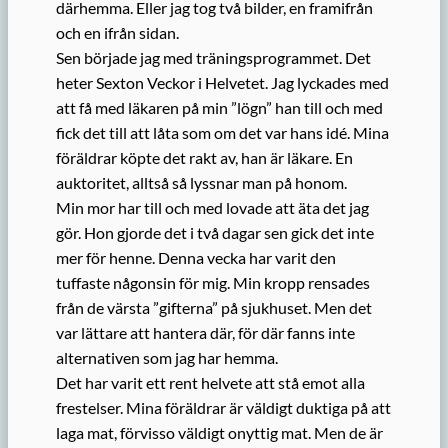
därhemma. Eller jag tog två bilder, en framifrån
och en ifrån sidan.
Sen började jag med träningsprogrammet. Det
heter Sexton Veckor i Helvetet. Jag lyckades med
att få med läkaren på min ”lögn” han till och med
fick det till att låta som om det var hans idé. Mina
föräldrar köpte det rakt av, han är läkare. En
auktoritet, alltså så lyssnar man på honom.
Min mor har till och med lovade att äta det jag
gör. Hon gjorde det i två dagar sen gick det inte
mer för henne. Denna vecka har varit den
tuffaste någonsin för mig. Min kropp rensades
från de värsta ”gifterna” på sjukhuset. Men det
var lättare att hantera där, för där fanns inte
alternativen som jag har hemma.
Det har varit ett rent helvete att stå emot alla
frestelser. Mina föräldrar är väldigt duktiga på att
laga mat, förvisso väldigt onyttig mat. Men de är