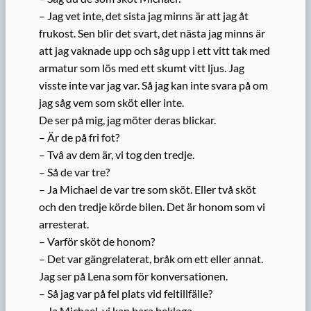
– Jag vet inte, det sista jag minns är att jag åt
frukost. Sen blir det svart, det nästa jag minns är
att jag vaknade upp och såg upp i ett vitt tak med
armatur som lös med ett skumt vitt ljus. Jag
visste inte var jag var. Så jag kan inte svara på om
jag såg vem som sköt eller inte.
De ser på mig, jag möter deras blickar.
– Är de på fri fot?
– Två av dem är, vi tog den tredje.
– Så de var tre?
– Ja Michael de var tre som sköt. Eller två sköt
och den tredje körde bilen. Det är honom som vi
arresterat.
– Varför sköt de honom?
– Det var gängrelaterat, bråk om ett eller annat.
Jag ser på Lena som för konversationen.
– Så jag var på fel plats vid feltillfälle?
– Ja Michael, vi kan bara beklaga.