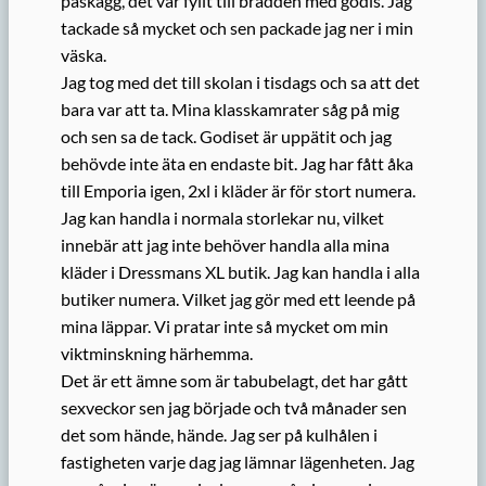
påskägg, det var fyllt till brädden med godis. Jag
tackade så mycket och sen packade jag ner i min
väska.
Jag tog med det till skolan i tisdags och sa att det
bara var att ta. Mina klasskamrater såg på mig
och sen sa de tack. Godiset är uppätit och jag
behövde inte äta en endaste bit. Jag har fått åka
till Emporia igen, 2xl i kläder är för stort numera.
Jag kan handla i normala storlekar nu, vilket
innebär att jag inte behöver handla alla mina
kläder i Dressmans XL butik. Jag kan handla i alla
butiker numera. Vilket jag gör med ett leende på
mina läppar. Vi pratar inte så mycket om min
viktminskning härhemma.
Det är ett ämne som är tabubelagt, det har gått
sexveckor sen jag började och två månader sen
det som hände, hände. Jag ser på kulhålen i
fastigheten varje dag jag lämnar lägenheten. Jag