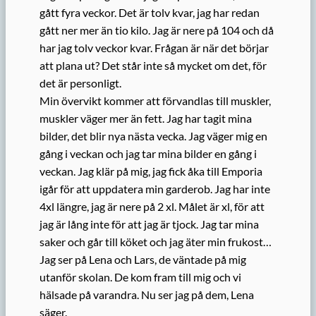
gått fyra veckor. Det är tolv kvar, jag har redan
gått ner mer än tio kilo. Jag är nere på 104 och då
har jag tolv veckor kvar. Frågan är när det börjar
att plana ut? Det står inte så mycket om det, för
det är personligt.
Min övervikt kommer att förvandlas till muskler,
muskler väger mer än fett. Jag har tagit mina
bilder, det blir nya nästa vecka. Jag väger mig en
gång i veckan och jag tar mina bilder en gång i
veckan. Jag klär på mig, jag fick åka till Emporia
igår för att uppdatera min garderob. Jag har inte
4xl längre, jag är nere på 2 xl. Målet är xl, för att
jag är lång inte för att jag är tjock. Jag tar mina
saker och går till köket och jag äter min frukost…
Jag ser på Lena och Lars, de väntade på mig
utanför skolan. De kom fram till mig och vi
hälsade på varandra. Nu ser jag på dem, Lena
säger.