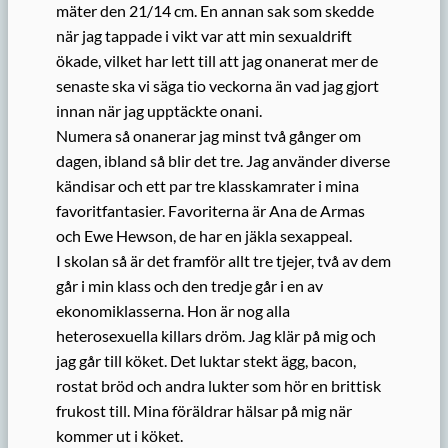
mäter den 21/14 cm. En annan sak som skedde
när jag tappade i vikt var att min sexualdrift
ökade, vilket har lett till att jag onanerat mer de
senaste ska vi säga tio veckorna än vad jag gjort
innan när jag upptäckte onani.
Numera så onanerar jag minst två gånger om
dagen, ibland så blir det tre. Jag använder diverse
kändisar och ett par tre klasskamrater i mina
favoritfantasier. Favoriterna är Ana de Armas
och Ewe Hewson, de har en jäkla sexappeal.
I skolan så är det framför allt tre tjejer, två av dem
går i min klass och den tredje går i en av
ekonomiklasserna. Hon är nog alla
heterosexuella killars dröm. Jag klär på mig och
jag går till köket. Det luktar stekt ägg, bacon,
rostat bröd och andra lukter som hör en brittisk
frukost till. Mina föräldrar hälsar på mig när
kommer ut i köket.