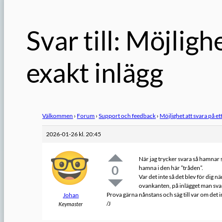
Svar till: Möjligh
exakt inlägg
Välkommen
›
Forum
›
Support och feedback
›
Möjlighet att svara på et
2026-01-26 kl. 20:45
När jag trycker svara så hamnar s
0
hamna i den här ”tråden”.
Var det inte så det blev för dig 
ovankanten, på inlägget man sva
Prova gärna nånstans och säg till var om det in
Johan
/J
Keymaster