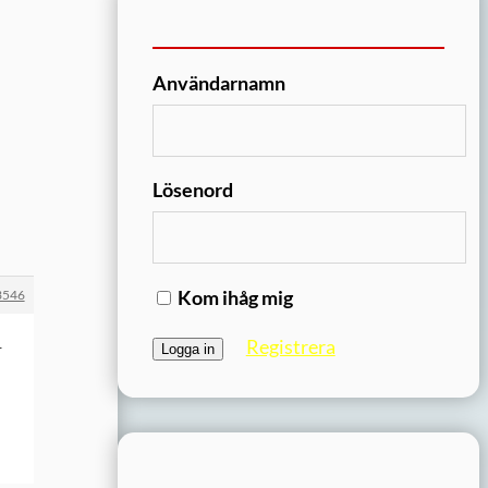
Användarnamn
Lösenord
Kom ihåg mig
3546
Registrera
r