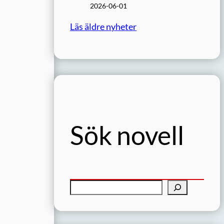
2026-06-01
Läs äldre nyheter
Sök novell
S
ö
k