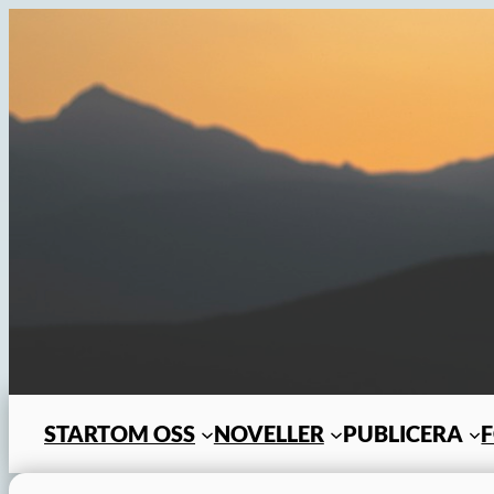
Hoppa
till
innehåll
START
OM OSS
NOVELLER
PUBLICERA