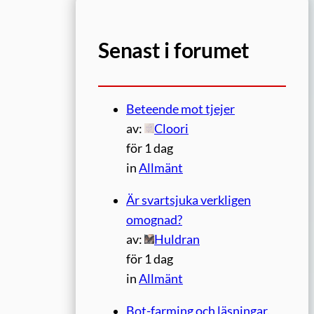
Senast i forumet
Beteende mot tjejer
av:
Cloori
för 1 dag
in
Allmänt
Är svartsjuka verkligen
omognad?
av:
Huldran
för 1 dag
in
Allmänt
Bot-farming och läsningar.