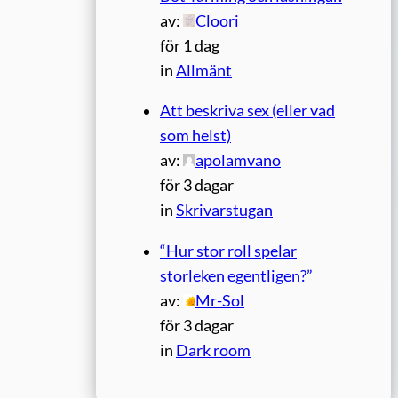
av:
Cloori
för 1 dag
in
Allmänt
Att beskriva sex (eller vad
som helst)
av:
apolamvano
för 3 dagar
in
Skrivarstugan
“Hur stor roll spelar
storleken egentligen?”
av:
Mr-Sol
för 3 dagar
in
Dark room