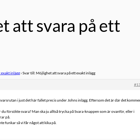
et att svara på ett
t exakt inlägg
›
Svar till: Möjlighet att svara på ett exakt inlägg
#1
varsrutan i just det här fallet precis under Johns inlägg. Eftersom det är där det komme
när du försökte svara? Man ska ju alltså trycka på Svara-knappen som är ovanför, eller i
rar på.
te funkar så vi får något att kika på.