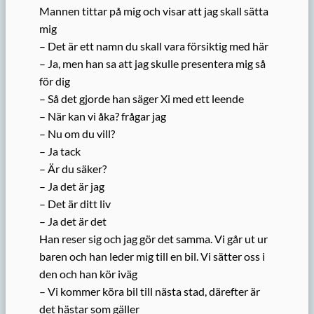
Mannen tittar på mig och visar att jag skall sätta
mig
– Det är ett namn du skall vara försiktig med här
– Ja, men han sa att jag skulle presentera mig så
för dig
– Så det gjorde han säger Xi med ett leende
– När kan vi åka? frågar jag
– Nu om du vill?
– Ja tack
– Är du säker?
– Ja det är jag
– Det är ditt liv
– Ja det är det
Han reser sig och jag gör det samma. Vi går ut ur
baren och han leder mig till en bil. Vi sätter oss i
den och han kör iväg
– Vi kommer köra bil till nästa stad, därefter är
det hästar som gäller