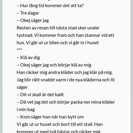
– Hur lång tid kommer det att ta?
– Tre dagar
– Okej säger jag
Resten av resan till nästa stad sker under
tystnad. Vi kommer fram och han stannar vid ett
hus. Vi går ut ur bilen och vi går in i huset
***
– Klä av dig
– Okej säger jag och börjar klä av mig
Han räcker mig andra kläder och jag klär på mig.
Jag blir rätt snabbt varm i de nya kläderna och Xi
säger
– Dit vi skall är det kallt
– Då vet jag det och börjar packa ner mina kläder
i min bag
– Kom säger han när han bytt om
Vi går ut ur huset och bort till ett stall. Han
kommer ut med två hästar och räcker mig