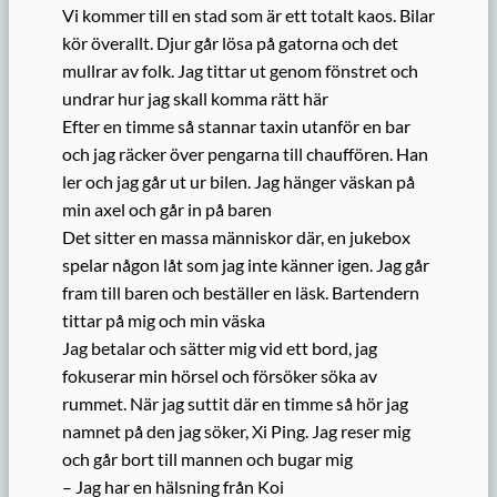
Vi kommer till en stad som är ett totalt kaos. Bilar
kör överallt. Djur går lösa på gatorna och det
mullrar av folk. Jag tittar ut genom fönstret och
undrar hur jag skall komma rätt här
Efter en timme så stannar taxin utanför en bar
och jag räcker över pengarna till chauffören. Han
ler och jag går ut ur bilen. Jag hänger väskan på
min axel och går in på baren
Det sitter en massa människor där, en jukebox
spelar någon låt som jag inte känner igen. Jag går
fram till baren och beställer en läsk. Bartendern
tittar på mig och min väska
Jag betalar och sätter mig vid ett bord, jag
fokuserar min hörsel och försöker söka av
rummet. När jag suttit där en timme så hör jag
namnet på den jag söker, Xi Ping. Jag reser mig
och går bort till mannen och bugar mig
– Jag har en hälsning från Koi