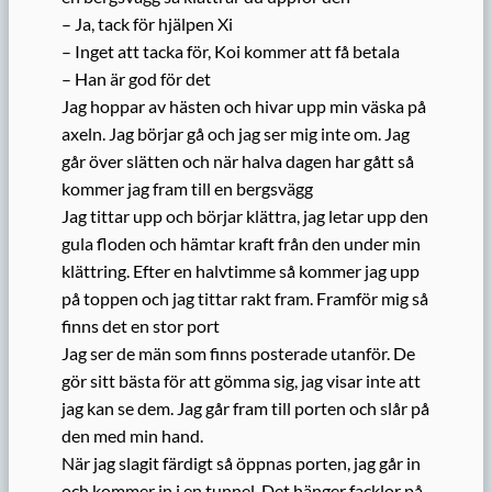
– Ja, tack för hjälpen Xi
– Inget att tacka för, Koi kommer att få betala
– Han är god för det
Jag hoppar av hästen och hivar upp min väska på
axeln. Jag börjar gå och jag ser mig inte om. Jag
går över slätten och när halva dagen har gått så
kommer jag fram till en bergsvägg
Jag tittar upp och börjar klättra, jag letar upp den
gula floden och hämtar kraft från den under min
klättring. Efter en halvtimme så kommer jag upp
på toppen och jag tittar rakt fram. Framför mig så
finns det en stor port
Jag ser de män som finns posterade utanför. De
gör sitt bästa för att gömma sig, jag visar inte att
jag kan se dem. Jag går fram till porten och slår på
den med min hand.
När jag slagit färdigt så öppnas porten, jag går in
och kommer in i en tunnel. Det hänger facklor på