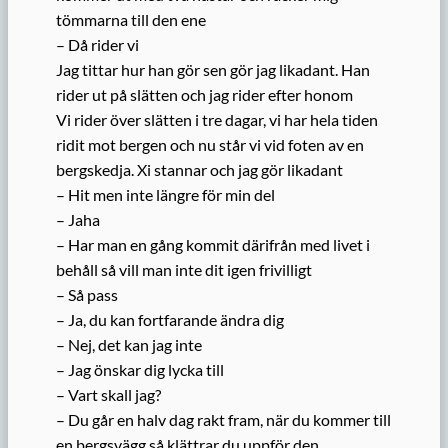
tömmarna till den ene
– Då rider vi
Jag tittar hur han gör sen gör jag likadant. Han
rider ut på slätten och jag rider efter honom
Vi rider över slätten i tre dagar, vi har hela tiden
ridit mot bergen och nu står vi vid foten av en
bergskedja. Xi stannar och jag gör likadant
– Hit men inte längre för min del
– Jaha
– Har man en gång kommit därifrån med livet i
behåll så vill man inte dit igen frivilligt
– Så pass
– Ja, du kan fortfarande ändra dig
– Nej, det kan jag inte
– Jag önskar dig lycka till
– Vart skall jag?
– Du går en halv dag rakt fram, när du kommer till
en bergsvägg så klättrar du uppför den