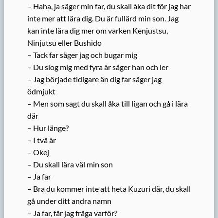
– Haha, ja säger min far, du skall åka dit för jag har
inte mer att lära dig. Du är fullärd min son. Jag
kan inte lära dig mer om varken Kenjustsu,
Ninjutsu eller Bushido
– Tack far säger jag och bugar mig
– Du slog mig med fyra år säger han och ler
– Jag började tidigare än dig far säger jag
ödmjukt
– Men som sagt du skall åka till ligan och gå i lära
där
– Hur länge?
– I två år
– Okej
– Du skall lära väl min son
– Ja far
– Bra du kommer inte att heta Kuzuri där, du skall
gå under ditt andra namn
– Ja far, får jag fråga varför?