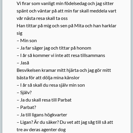
Vi firar som vanligt min födelsedag och jag sitter
spänt och väntar på att min far skall meddela vart
vår nästa resa skall ta oss
Han tittar på mig och sen på Mita och han harklar
sig
– Min son
– Ja far säger jag och tittar på honom
– I år så kommer vi inte att resa tillsammans
– Jaså
Besvikelsen kramar mitt hjärta och jag gör mitt
bästa för att dölja mina känslor
– I år så skall du resa själv min son
– Själv?
– Ja du skall resa till Parbat
– Parbat?
– Ja till ligans högkvarter
– Ligan? Är du säker? Du vet att jag såg till så att
tre av deras agenter dog