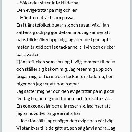
– Sökandet sitter inte kläderna
Den evige tittar på mig och ler
– Hämta en dräkt som passar
En i tjänstefolket bugar sig och rusar iväg. Han
sätter sig och jag gör detsamma. Jag känner att
hans blick söker upp mig, jag äter med god aptit,
maten är god och jag tackar nej till vin och dricker
bara vatten
Tjänsteflickan som sprungit iväg kommer tillbaka
och ställer sig bakom mig. Jag reser mig upp och
bugar mig för henne och tackar för kläderna, hon
niger och jag ser att hon rodnar
Jag sätter mig ner och den evige tittar på mig och
ler. Jag bugar mig mot honom och fortsätter äta.
En gonggong slår och alla reser sig, jag inser att
jag är huvudet längre än alla här
– Tack för sällskapet säger den evige och går iväg
Vi står kvar tills de gått ut, sen så går vi andra. Jag