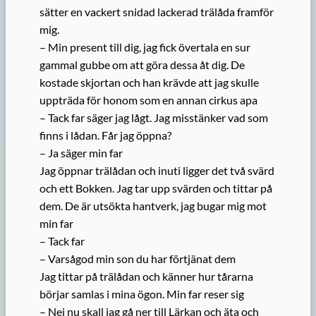
sätter en vackert snidad lackerad trälåda framför
mig.
– Min present till dig, jag fick övertala en sur
gammal gubbe om att göra dessa åt dig. De
kostade skjortan och han krävde att jag skulle
uppträda för honom som en annan cirkus apa
– Tack far säger jag lågt. Jag misstänker vad som
finns i lådan. Får jag öppna?
– Ja säger min far
Jag öppnar trälådan och inuti ligger det två svärd
och ett Bokken. Jag tar upp svärden och tittar på
dem. De är utsökta hantverk, jag bugar mig mot
min far
– Tack far
– Varsågod min son du har förtjänat dem
Jag tittar på trälådan och känner hur tårarna
börjar samlas i mina ögon. Min far reser sig
– Nej nu skall jag gå ner till Lärkan och äta och