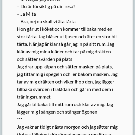
– Du är försiktig på din resa?
– Ja Mita
– Bra, nej nu skall vi äta tårta
Hon går ut i köket och kommer tillbaka med en
stor tårta. Jag blåser ut ljusen och äter en stor bit
tårta. När jag är klar så går jag in på sitt rum. Jag
klär av mig mina kläder och tar på mig dräkten
och sätter svärden på plats
Jag drar upp kåpan och sätter masken på plats,
jag tittar mig i spegeln och ler bakom masken. Jag
tar av mig dräkten och viker ihop den, jag lägger
tillbaka svärden i trälådan och går in med dem i
träningsrummet
Jag går tillbaka till mitt rum och klär av mig. Jag
lägger mig i sängen och stänger ögonen
***
Jag vaknar tidigt nästa morgon och jag sätter mig
i lotusställning i dörröppningen och mediterar.