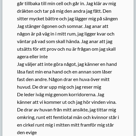
går tillbaka till min cell och går in. Jag klär av mig
dräkten och tar på mig den andra jag fått. Den
sitter mycket bättre och jag lägger mig på sängen
Jag stänger ögonen och somnar. Jag anar att
någon är på väg in i mitt rum, jag ligger kvar och
väntar på vad som skall hända. Jag anar att jag
utsätts för ett prov och nu är frågan om jag skall
agera eller inte
Jag väljer att inte göra något, jag känner en hand
låsa fast min ena hand och en annan som låser
fast den andre. Någon drar en huva över mitt
huvud. De drar upp mig och jag reser mig
De leder iväg mig genom korridorerna. Jag
känner att vi kommer ut och jag hör vinden vina.
De drar av huvan från mitt ansikte, jag tittar mig
omkring, runt ett femtiotal män och kvinnor står i
en cirkel runt mig i mitten mitt framför mig står
den evige