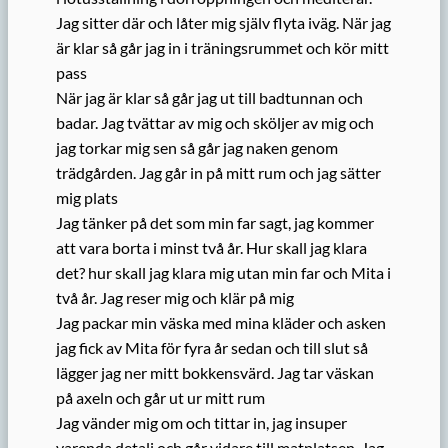
Jag sitter där och låter mig själv flyta iväg. När jag
är klar så går jag in i träningsrummet och kör mitt
pass
När jag är klar så går jag ut till badtunnan och
badar. Jag tvättar av mig och sköljer av mig och
jag torkar mig sen så går jag naken genom
trädgården. Jag går in på mitt rum och jag sätter
mig plats
Jag tänker på det som min far sagt, jag kommer
att vara borta i minst två år. Hur skall jag klara
det? hur skall jag klara mig utan min far och Mita i
två år. Jag reser mig och klär på mig
Jag packar min väska med mina kläder och asken
jag fick av Mita för fyra år sedan och till slut så
lägger jag ner mitt bokkensvärd. Jag tar väskan
på axeln och går ut ur mitt rum
Jag vänder mig om och tittar in, jag insuper
varenda detalj och går vidare till matplatsen. Jag