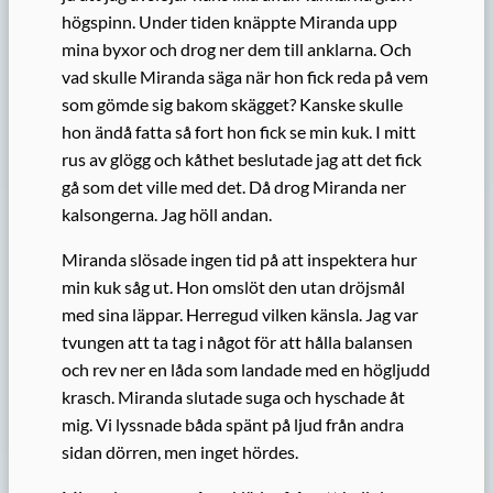
högspinn. Under tiden knäppte Miranda upp
mina byxor och drog ner dem till anklarna. Och
vad skulle Miranda säga när hon fick reda på vem
som gömde sig bakom skägget? Kanske skulle
hon ändå fatta så fort hon fick se min kuk. I mitt
rus av glögg och kåthet beslutade jag att det fick
gå som det ville med det. Då drog Miranda ner
kalsongerna. Jag höll andan.
Miranda slösade ingen tid på att inspektera hur
min kuk såg ut. Hon omslöt den utan dröjsmål
med sina läppar. Herregud vilken känsla. Jag var
tvungen att ta tag i något för att hålla balansen
och rev ner en låda som landade med en högljudd
krasch. Miranda slutade suga och hyschade åt
mig. Vi lyssnade båda spänt på ljud från andra
sidan dörren, men inget hördes.