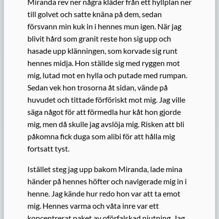
Miranda rev ner några kläder från ett hyllplan ner
till golvet och satte knäna på dem, sedan
försvann min kuk in i hennes mun igen. När jag
blivit hård som granit reste hon sig upp och
hasade upp klänningen, som korvade sig runt
hennes midja. Hon ställde sig med ryggen mot
mig, lutad mot en hylla och putade med rumpan.
Sedan vek hon trosorna åt sidan, vände på
huvudet och tittade förföriskt mot mig. Jag ville
säga något för att förmedla hur kåt hon gjorde
mig, men då skulle jag avslöja mig. Risken att bli
påkomna fick duga som alibi för att hålla mig
fortsatt tyst.
Istället steg jag upp bakom Miranda, lade mina
händer på hennes höfter och navigerade mig in i
henne. Jag kände hur redo hon var att ta emot
mig. Hennes varma och våta inre var ett
koncentrerat paket av oförfalskad njutning. Jag