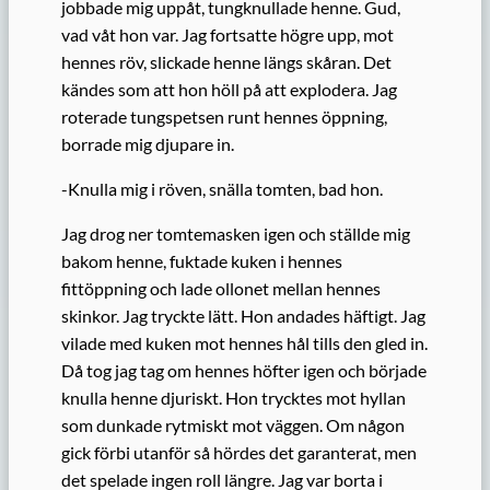
jobbade mig uppåt, tungknullade henne. Gud,
vad våt hon var. Jag fortsatte högre upp, mot
hennes röv, slickade henne längs skåran. Det
kändes som att hon höll på att explodera. Jag
roterade tungspetsen runt hennes öppning,
borrade mig djupare in.
-Knulla mig i röven, snälla tomten, bad hon.
Jag drog ner tomtemasken igen och ställde mig
bakom henne, fuktade kuken i hennes
fittöppning och lade ollonet mellan hennes
skinkor. Jag tryckte lätt. Hon andades häftigt. Jag
vilade med kuken mot hennes hål tills den gled in.
Då tog jag tag om hennes höfter igen och började
knulla henne djuriskt. Hon trycktes mot hyllan
som dunkade rytmiskt mot väggen. Om någon
gick förbi utanför så hördes det garanterat, men
det spelade ingen roll längre. Jag var borta i