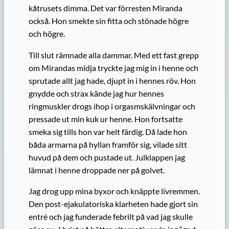
kåtrusets dimma. Det var förresten Miranda
också. Hon smekte sin fitta och stönade högre
och högre.
Till slut rämnade alla dammar. Med ett fast grepp
om Mirandas midja tryckte jag mig in i henne och
sprutade allt jag hade, djupt in i hennes röv. Hon
gnydde och strax kände jag hur hennes
ringmuskler drogs ihop i orgasmskälvningar och
pressade ut min kuk ur henne. Hon fortsatte
smeka sig tills hon var helt färdig. Då lade hon
båda armarna på hyllan framför sig, vilade sitt
huvud på dem och pustade ut. Julklappen jag
lämnat i henne droppade ner på golvet.
Jag drog upp mina byxor och knäppte livremmen.
Den post-ejakulatoriska klarheten hade gjort sin
entré och jag funderade febrilt på vad jag skulle