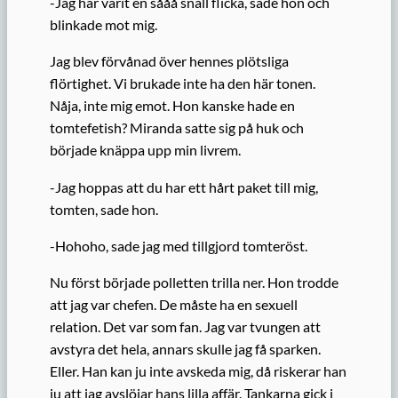
-Jag har varit en sååå snäll flicka, sade hon och
blinkade mot mig.
Jag blev förvånad över hennes plötsliga
flörtighet. Vi brukade inte ha den här tonen.
Nåja, inte mig emot. Hon kanske hade en
tomtefetish? Miranda satte sig på huk och
började knäppa upp min livrem.
-Jag hoppas att du har ett hårt paket till mig,
tomten, sade hon.
-Hohoho, sade jag med tillgjord tomteröst.
Nu först började polletten trilla ner. Hon trodde
att jag var chefen. De måste ha en sexuell
relation. Det var som fan. Jag var tvungen att
avstyra det hela, annars skulle jag få sparken.
Eller. Han kan ju inte avskeda mig, då riskerar han
ju att jag avslöjar hans lilla affär. Tankarna gick i