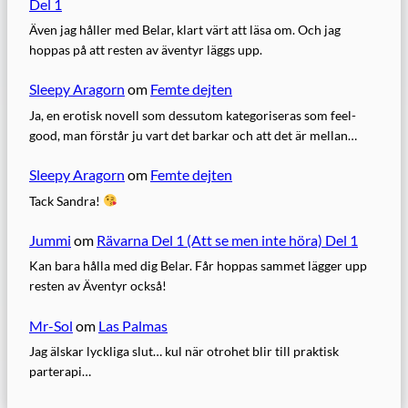
Del 1
Även jag håller med Belar, klart värt att läsa om. Och jag
hoppas på att resten av äventyr läggs upp.
Sleepy Aragorn
om
Femte dejten
Ja, en erotisk novell som dessutom kategoriseras som feel-
good, man förstår ju vart det barkar och att det är mellan…
Sleepy Aragorn
om
Femte dejten
Tack Sandra!
Jummi
om
Rävarna Del 1 (Att se men inte höra) Del 1
Kan bara hålla med dig Belar. Får hoppas sammet lägger upp
resten av Äventyr också!
Mr-Sol
om
Las Palmas
Jag älskar lyckliga slut… kul när otrohet blir till praktisk
parterapi…