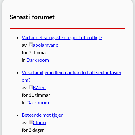
Senast i forumet
Vad är det sexigaste du gjort offentligt?
av:
apolamvano
för 7 timmar
in
Dark room
Vilka familjemedlemmar har du haft sexfantasier
om?
av:
Kåten
för 11 timmar
in
Dark room
Beteende mot tjejer
av:
Cloori
för 2 dagar