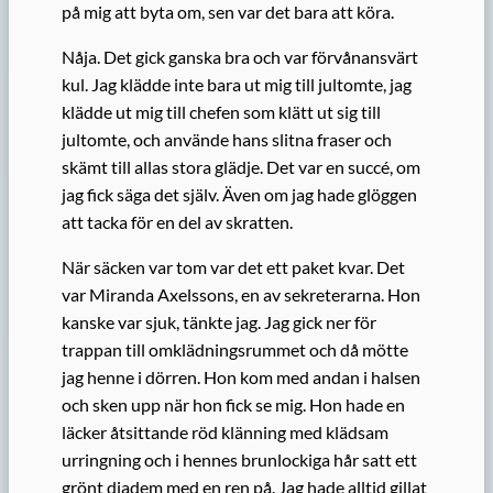
på mig att byta om, sen var det bara att köra.
Nåja. Det gick ganska bra och var förvånansvärt
kul. Jag klädde inte bara ut mig till jultomte, jag
klädde ut mig till chefen som klätt ut sig till
jultomte, och använde hans slitna fraser och
skämt till allas stora glädje. Det var en succé, om
jag fick säga det själv. Även om jag hade glöggen
att tacka för en del av skratten.
När säcken var tom var det ett paket kvar. Det
var Miranda Axelssons, en av sekreterarna. Hon
kanske var sjuk, tänkte jag. Jag gick ner för
trappan till omklädningsrummet och då mötte
jag henne i dörren. Hon kom med andan i halsen
och sken upp när hon fick se mig. Hon hade en
läcker åtsittande röd klänning med klädsam
urringning och i hennes brunlockiga hår satt ett
grönt diadem med en ren på. Jag hade alltid gillat