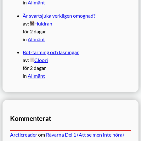
in
Allmänt
Är svartsjuka verkligen omognad?
av:
Huldran
för 2 dagar
in
Allmänt
Bot-farming och läsningar.
av:
Cloori
för 2 dagar
in
Allmänt
Kommenterat
Arcticreader
om
Rävarna Del 1 (Att se men inte höra)