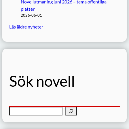
Novellutmaning juni 2026 – tema offentliga
platser
2026-06-01
Läs äldre nyheter
Sök novell
S
ö
k