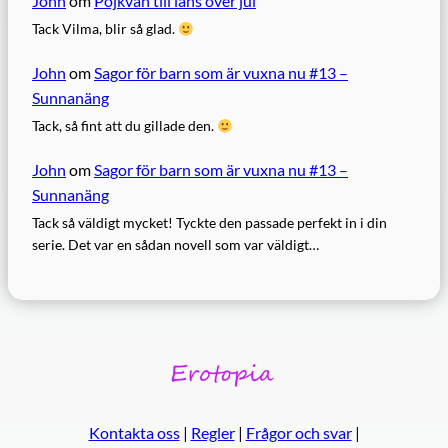
John
om
Pojkvän till låns över jul
Tack Vilma, blir så glad.
John
om
Sagor för barn som är vuxna nu #13 –
Sunnanäng
Tack, så fint att du gillade den.
John
om
Sagor för barn som är vuxna nu #13 –
Sunnanäng
Tack så väldigt mycket! Tyckte den passade perfekt in i din
serie. Det var en sådan novell som var väldigt…
Kontakta oss
|
Regler
|
Frågor och svar
|