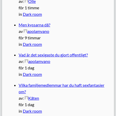
av:
Olle
för 1 timme
in
Dark room
Men kyssarna då?
av
apolamvano
för 9 timmar
in
Dark room
Vad är det sexigaste du gjort offentligt?
av:
apolamvano
för 1 dag
in
Dark room
Vilka familjemedlemmar har du haft sexfantasier
om?
av:
Kåten
för 1 dag
in
Dark room