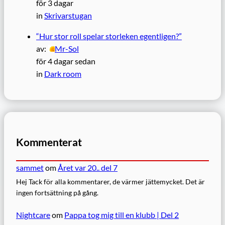
för 3 dagar
in
Skrivarstugan
“Hur stor roll spelar storleken egentligen?”
av:
Mr-Sol
för 4 dagar sedan
in
Dark room
Kommenterat
sammet
om
Året var 20.. del 7
Hej Tack för alla kommentarer, de värmer jättemycket. Det är
ingen fortsättning på gång.
Nightcare
om
Pappa tog mig till en klubb | Del 2