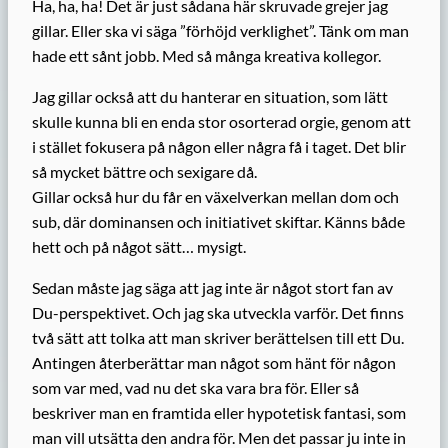
Ha, ha, ha! Det är just sådana här skruvade grejer jag
gillar. Eller ska vi säga ”förhöjd verklighet”. Tänk om man
hade ett sånt jobb. Med så många kreativa kollegor.
Jag gillar också att du hanterar en situation, som lätt
skulle kunna bli en enda stor osorterad orgie, genom att
i stället fokusera på någon eller några få i taget. Det blir
så mycket bättre och sexigare då.
Gillar också hur du får en växelverkan mellan dom och
sub, där dominansen och initiativet skiftar. Känns både
hett och på något sätt… mysigt.
Sedan måste jag säga att jag inte är något stort fan av
Du-perspektivet. Och jag ska utveckla varför. Det finns
två sätt att tolka att man skriver berättelsen till ett Du.
Antingen återberättar man något som hänt för någon
som var med, vad nu det ska vara bra för. Eller så
beskriver man en framtida eller hypotetisk fantasi, som
man vill utsätta den andra för. Men det passar ju inte in