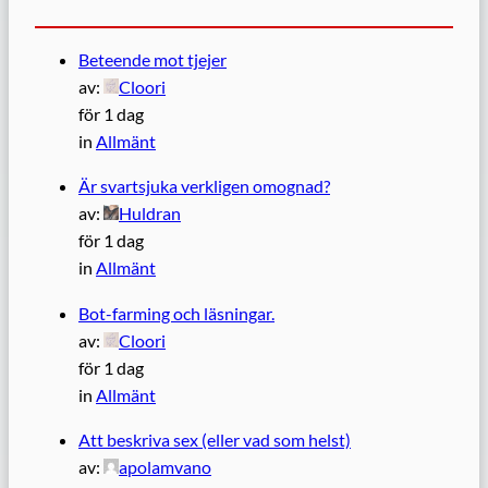
Beteende mot tjejer
av:
Cloori
för 1 dag
in
Allmänt
Är svartsjuka verkligen omognad?
av:
Huldran
för 1 dag
in
Allmänt
Bot-farming och läsningar.
av:
Cloori
för 1 dag
in
Allmänt
Att beskriva sex (eller vad som helst)
av:
apolamvano