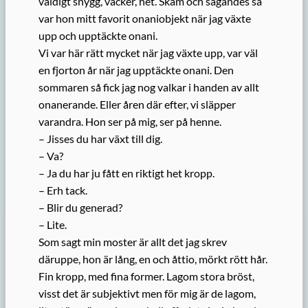
väldigt snygg, vacker, het. Skam och sägandes så
var hon mitt favorit onaniobjekt när jag växte
upp och upptäckte onani.
Vi var här rätt mycket när jag växte upp, var väl
en fjorton år när jag upptäckte onani. Den
sommaren så fick jag nog valkar i handen av allt
onanerande. Eller åren där efter, vi släpper
varandra. Hon ser på mig, ser på henne.
– Jisses du har växt till dig.
– Va?
– Ja du har ju fått en riktigt het kropp.
– Erh tack.
– Blir du generad?
– Lite.
Som sagt min moster är allt det jag skrev
däruppe, hon är lång, en och åttio, mörkt rött hår.
Fin kropp, med fina former. Lagom stora bröst,
visst det är subjektivt men för mig är de lagom,