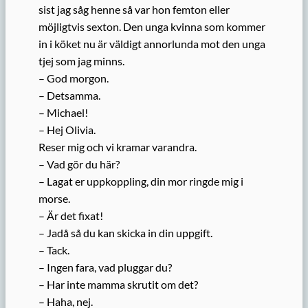
sist jag såg henne så var hon femton eller
möjligtvis sexton. Den unga kvinna som kommer
in i köket nu är väldigt annorlunda mot den unga
tjej som jag minns.
– God morgon.
– Detsamma.
– Michael!
– Hej Olivia.
Reser mig och vi kramar varandra.
– Vad gör du här?
– Lagat er uppkoppling, din mor ringde mig i
morse.
– Är det fixat!
– Jadå så du kan skicka in din uppgift.
– Tack.
– Ingen fara, vad pluggar du?
– Har inte mamma skrutit om det?
– Haha, nej.