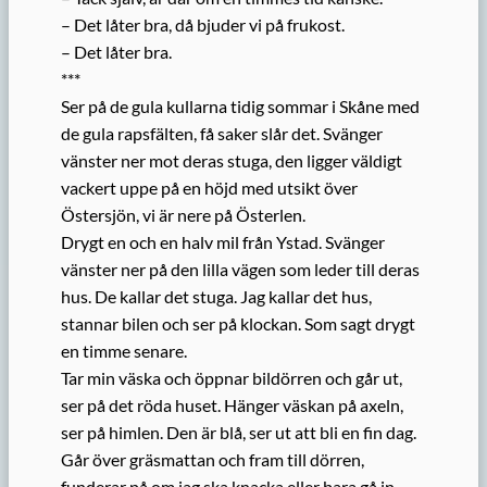
– Det låter bra, då bjuder vi på frukost.
– Det låter bra.
***
Ser på de gula kullarna tidig sommar i Skåne med
de gula rapsfälten, få saker slår det. Svänger
vänster ner mot deras stuga, den ligger väldigt
vackert uppe på en höjd med utsikt över
Östersjön, vi är nere på Österlen.
Drygt en och en halv mil från Ystad. Svänger
vänster ner på den lilla vägen som leder till deras
hus. De kallar det stuga. Jag kallar det hus,
stannar bilen och ser på klockan. Som sagt drygt
en timme senare.
Tar min väska och öppnar bildörren och går ut,
ser på det röda huset. Hänger väskan på axeln,
ser på himlen. Den är blå, ser ut att bli en fin dag.
Går över gräsmattan och fram till dörren,
funderar på om jag ska knacka eller bara gå in.