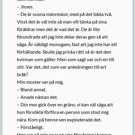
– Jisses.
– De är vuxna människor, med på det båda två.
Visst det är väl inte så man vill tänka på sina
föräldrar men det är vad det är. De är lite
förundrade att jag inte delar deras gen så att
säga. Är väldigt monogam, fast att jag inte har ett
förhållande. Skulle jag pricka rätt så är det den
kvinnan som gäller. Men som sagt var och en till
sitt. Var det, det som var anledningen till ert
bråk?
Min moster ser på mig.
– Bland annat.
– Anade nästan det.
– Din mor gick över en gräns, vi kan väl säga att
hon försökte förföra en person som stod mig
nära. Kom på henne sen exploderade det.
– Förståeligt.
Hon ser på min anar en viss förvåning i hennes