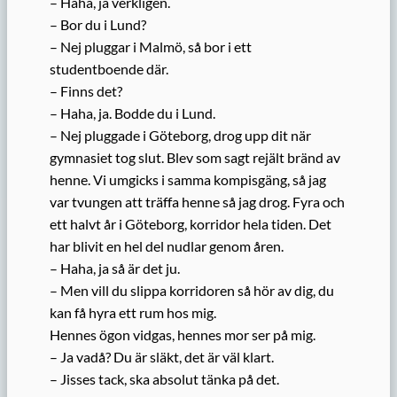
– Haha, ja verkligen.
– Bor du i Lund?
– Nej pluggar i Malmö, så bor i ett
studentboende där.
– Finns det?
– Haha, ja. Bodde du i Lund.
– Nej pluggade i Göteborg, drog upp dit när
gymnasiet tog slut. Blev som sagt rejält bränd av
henne. Vi umgicks i samma kompisgäng, så jag
var tvungen att träffa henne så jag drog. Fyra och
ett halvt år i Göteborg, korridor hela tiden. Det
har blivit en hel del nudlar genom åren.
– Haha, ja så är det ju.
– Men vill du slippa korridoren så hör av dig, du
kan få hyra ett rum hos mig.
Hennes ögon vidgas, hennes mor ser på mig.
– Ja vadå? Du är släkt, det är väl klart.
– Jisses tack, ska absolut tänka på det.