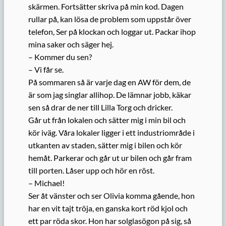
skärmen. Fortsätter skriva på min kod. Dagen
rullar på, kan lösa de problem som uppstår över
telefon, Ser på klockan och loggar ut. Packar ihop
mina saker och säger hej.
– Kommer du sen?
– Vi får se.
På sommaren så är varje dag en AW för dem, de
är som jag singlar allihop. De lämnar jobb, käkar
sen så drar de ner till Lilla Torg och dricker.
Går ut från lokalen och sätter mig i min bil och
kör iväg. Våra lokaler ligger i ett industriområde i
utkanten av staden, sätter mig i bilen och kör
hemåt. Parkerar och går ut ur bilen och går fram
till porten. Låser upp och hör en röst.
– Michael!
Ser åt vänster och ser Olivia komma gående, hon
har en vit tajt tröja, en ganska kort röd kjol och
ett par röda skor. Hon har solglasögon på sig, så