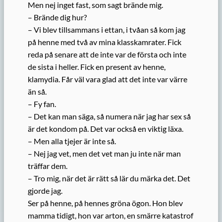
Men nej inget fast, som sagt brände mig.
– Brände dig hur?
– Vi blev tillsammans i ettan, i tvåan så kom jag
på henne med två av mina klasskamrater. Fick
reda på senare att de inte var de första och inte
de sista i heller. Fick en present av henne,
klamydia. Får väl vara glad att det inte var värre
än så.
– Fy fan.
– Det kan man säga, så numera när jag har sex så
är det kondom på. Det var också en viktig läxa.
– Men alla tjejer är inte så.
– Nej jag vet, men det vet man ju inte när man
träffar dem.
– Tro mig, när det är rätt så lär du märka det. Det
gjorde jag.
Ser på henne, på hennes gröna ögon. Hon blev
mamma tidigt, hon var arton, en smärre katastrof