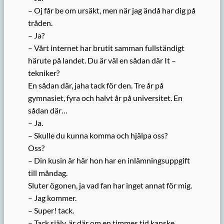
– Oj får be om ursäkt, men när jag ändå har dig på
tråden.
– Ja?
– Vårt internet har brutit samman fullständigt
härute på landet. Du är väl en sådan där It –
tekniker?
En sådan där, jaha tack för den. Tre år på
gymnasiet, fyra och halvt år på universitet. En
sådan där…
– Ja.
– Skulle du kunna komma och hjälpa oss?
Oss?
– Din kusin är här hon har en inlämningsuppgift
till måndag.
Sluter ögonen, ja vad fan har inget annat för mig.
– Jag kommer.
– Super! tack.
– Tack själv, är där om en timmes tid kanske.