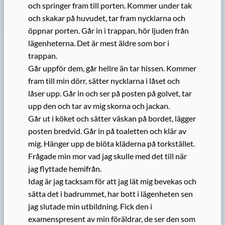
och springer fram till porten. Kommer under tak
och skakar på huvudet, tar fram nycklarna och
öppnar porten. Går in i trappan, hör ljuden från
lägenheterna. Det är mest äldre som bor i
trappan.
Går uppför dem, går hellre än tar hissen. Kommer
fram till min dörr, sätter nycklarna i låset och
låser upp. Går in och ser på posten på golvet, tar
upp den och tar av mig skorna och jackan.
Går ut i köket och sätter väskan på bordet, lägger
posten bredvid. Går in på toaletten och klär av
mig. Hänger upp de blöta kläderna på torkstället.
Frågade min mor vad jag skulle med det till när
jag flyttade hemifrån.
Idag är jag tacksam för att jag lät mig bevekas och
sätta det i badrummet, har bott i lägenheten sen
jag slutade min utbildning. Fick den i
examenspresent av min föräldrar, de ser den som