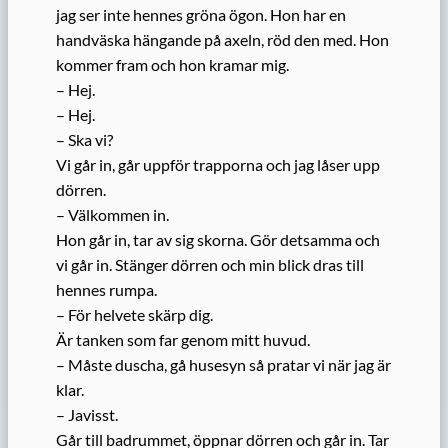
jag ser inte hennes gröna ögon. Hon har en
handväska hängande på axeln, röd den med. Hon
kommer fram och hon kramar mig.
– Hej.
– Hej.
– Ska vi?
Vi går in, går uppför trapporna och jag låser upp
dörren.
– Välkommen in.
Hon går in, tar av sig skorna. Gör detsamma och
vi går in. Stänger dörren och min blick dras till
hennes rumpa.
– För helvete skärp dig.
Är tanken som far genom mitt huvud.
– Måste duscha, gå husesyn så pratar vi när jag är
klar.
– Javisst.
Går till badrummet, öppnar dörren och går in. Tar