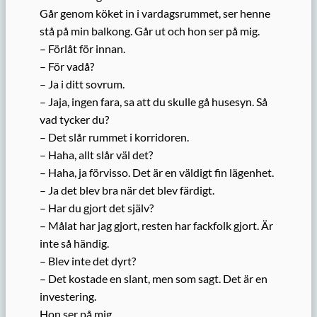
Går genom köket in i vardagsrummet, ser henne
stå på min balkong. Går ut och hon ser på mig.
– Förlåt för innan.
– För vadå?
– Ja i ditt sovrum.
– Jaja, ingen fara, sa att du skulle gå husesyn. Så
vad tycker du?
– Det slår rummet i korridoren.
– Haha, allt slår väl det?
– Haha, ja förvisso. Det är en väldigt fin lägenhet.
– Ja det blev bra när det blev färdigt.
– Har du gjort det själv?
– Målat har jag gjort, resten har fackfolk gjort. Är
inte så händig.
– Blev inte det dyrt?
– Det kostade en slant, men som sagt. Det är en
investering.
Hon ser på mig.