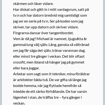
skärmen och läser vidare.
Har diskat och gått in i mitt vardagsrum, satt på
tv:n och har datorn bredvid mig samtidigt som
jag ser en serie på tv:n. Ser på koden som jag
skriver, tar upp datorn och skriver vidare.
Fingrarna dansar över tangentbordet.
Vem är då jag? Michael är namnet, tjugoåtta år
gammal/ung välj själv. Lång, ganska så vältränad
om jag får säga det själv, tränar varannan dag,
eller minst tre gånger i veckan. Det blir oftast
crossfit, men ibland så hänger jag på gymmet
eller bara joggar.
Arbetar som sagt som It tekniker, mina föräldrar
är arkitekter båda två. De var gifta så länge jag
bodde hemma, när jag flyttade hemifrån så
inledde de ett särbo förhållande. De har varsin
lägenhet i stan, de träffas tre – fyra gånger i
veckan.