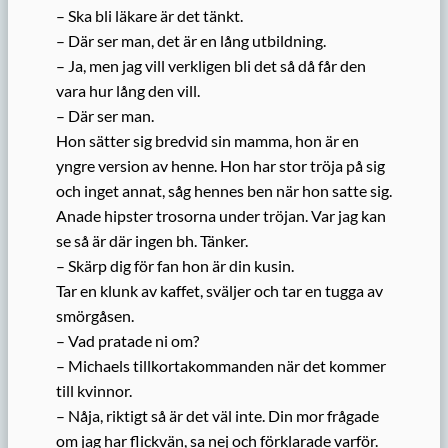
– Ska bli läkare är det tänkt.
– Där ser man, det är en lång utbildning.
– Ja, men jag vill verkligen bli det så då får den
vara hur lång den vill.
– Där ser man.
Hon sätter sig bredvid sin mamma, hon är en
yngre version av henne. Hon har stor tröja på sig
och inget annat, såg hennes ben när hon satte sig.
Anade hipster trosorna under tröjan. Var jag kan
se så är där ingen bh. Tänker.
– Skärp dig för fan hon är din kusin.
Tar en klunk av kaffet, sväljer och tar en tugga av
smörgåsen.
– Vad pratade ni om?
– Michaels tillkortakommanden när det kommer
till kvinnor.
– Nåja, riktigt så är det väl inte. Din mor frågade
om jag har flickvän, sa nej och förklarade varför.