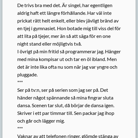
De trivs bra med det. Är singel, har egentligen
aldrig haft ett längre förhållande. Har väl inte
prickat rätt helt enkelt, eller blev jävligt bränd av
en tjej i gymnasiet. Hon botade mig till viss del för
att lita på tjejer, mer än så att säga för en one
night stand eller möjligtvis två.
I övrigt på min fritid så programmerar jag. Hänger
med mina kompisar ut och tar en öl ibland. Men
det är inte lika ofta nu som när jag var yngre och
pluggade.
***
Ser på tv:n, ser på serien som jag ser på. Det
händer något spännande så mina fingrar sluta
dansa. Scenen tar slut, då börjar de dansa igen.
Skriver i ett par timmar till. Sen packar jag ihop
och går och lägger mig.
***
Vaknar av att telefonen ringer, glömde stänga av