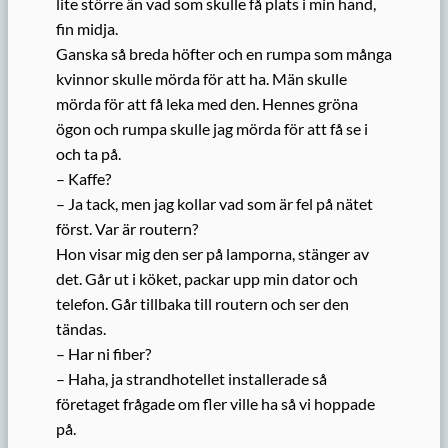
lite större än vad som skulle få plats i min hand,
fin midja.
Ganska så breda höfter och en rumpa som många
kvinnor skulle mörda för att ha. Män skulle
mörda för att få leka med den. Hennes gröna
ögon och rumpa skulle jag mörda för att få se i
och ta på.
– Kaffe?
– Ja tack, men jag kollar vad som är fel på nätet
först. Var är routern?
Hon visar mig den ser på lamporna, stänger av
det. Går ut i köket, packar upp min dator och
telefon. Går tillbaka till routern och ser den
tändas.
– Har ni fiber?
– Haha, ja strandhotellet installerade så
företaget frågade om fler ville ha så vi hoppade
på.