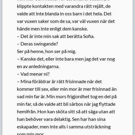
klippte kontakten med varandra rätt rejält, de
valde att inte blanda in oss barn i det hela. Det
var vuxen saker som de sa, var väl vuxen när det
hände men inte enligt dem kanske.
– Det är inte min sak att berätta Sofia.
– Deras swingande?
Ser på henne, hon ser på mig.
– Kanske det, eller inte bara men jag det var nog
en av anledningarna.
– Vad menar ni?
– Mina föräldrar är rätt frisinnade när det
kommer till sex, eller min mor är mer frisinnad än
vad min far är. Min mors frigjordhet tog en del på
min far, så de valde att bli särbos när jag flyttade
hemifrån. Hon kan sköta sitt så att säga utan att
han behöver vara delaktig. Sen har han sina
eskapader, men inte alls i samma utsträckning
som min mor.