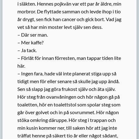
i släkten. Hennes pojkvän var ett par år äldre, min
morbror. De flyttade samman och levde ihop i tio
år drygt, sen fick han cancer och gick bort. Vad jag
vet så har min moster levt själv sen dess.
– Där ser man.
– Mer kaffe?
– Ja tack.
– Förlåt för innan förresten, man tappar tiden lite
här.
– Ingen fara, hade väl inte planerat stiga upp så
tidigt men för eller senare så skulle jag upp ändå.
Sen så slapp jag göra frukost själv och äta själv.
Hör steg från ovanvåningen och hör någon gå på
toaletten, hör en toalettstol som spolar steg som
går över golvet och in på sovrummet. Hör någon
stöka omkring däruppe. Hör steg i trappan och
min kusin kommer ner, till saken hör att jag inte
träffat henne på säkert tio år eller något sådant,