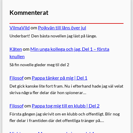
Kommenterat
VilmaVild
om
Pojkvän till låns över jul
Underbart! Den bästa novellen jag läst på länge.
Kåten
om
Min unga kollega och jag. Del 1 – första
knullen
Så fin novelle gleder meg til del 2
Filosof
om
Pappa tänker på mig | Del 1
Det gick kanske lite fort fram. Nu i efterhand hade jag väl velat
skriva några fler delar där hon spionerar…
Filosof
om
Pappa tog mig till en klubb | Del 2
Första gången jag skrivit om en klubb och offentligt. Blir nog
fler delar i framtiden där det offentliga tränger på.…