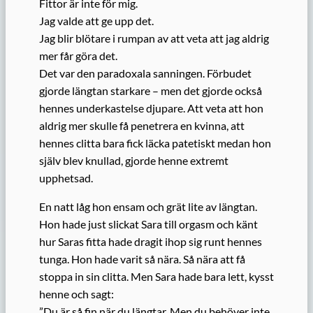
Fittor är inte för mig.
Jag valde att ge upp det.
Jag blir blötare i rumpan av att veta att jag aldrig
mer får göra det.
Det var den paradoxala sanningen. Förbudet
gjorde längtan starkare – men det gjorde också
hennes underkastelse djupare. Att veta att hon
aldrig mer skulle få penetrera en kvinna, att
hennes clitta bara fick läcka patetiskt medan hon
själv blev knullad, gjorde henne extremt
upphetsad.
En natt låg hon ensam och grät lite av längtan.
Hon hade just slickat Sara till orgasm och känt
hur Saras fitta hade dragit ihop sig runt hennes
tunga. Hon hade varit så nära. Så nära att få
stoppa in sin clitta. Men Sara hade bara lett, kysst
henne och sagt:
”Du är så fin när du längtar. Men du behöver inte