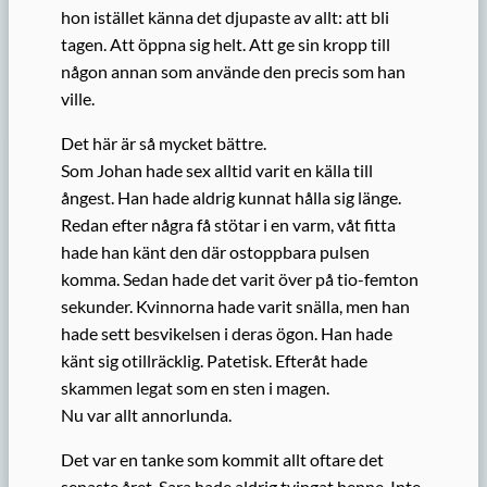
hon istället känna det djupaste av allt: att bli
tagen. Att öppna sig helt. Att ge sin kropp till
någon annan som använde den precis som han
ville.
Det här är så mycket bättre.
Som Johan hade sex alltid varit en källa till
ångest. Han hade aldrig kunnat hålla sig länge.
Redan efter några få stötar i en varm, våt fitta
hade han känt den där ostoppbara pulsen
komma. Sedan hade det varit över på tio-femton
sekunder. Kvinnorna hade varit snälla, men han
hade sett besvikelsen i deras ögon. Han hade
känt sig otillräcklig. Patetisk. Efteråt hade
skammen legat som en sten i magen.
Nu var allt annorlunda.
Det var en tanke som kommit allt oftare det
senaste året. Sara hade aldrig tvingat henne. Inte