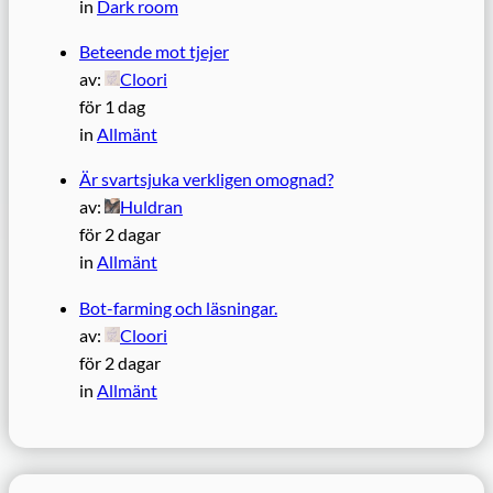
in
Dark room
Beteende mot tjejer
av:
Cloori
för 1 dag
in
Allmänt
Är svartsjuka verkligen omognad?
av:
Huldran
för 2 dagar
in
Allmänt
Bot-farming och läsningar.
av:
Cloori
för 2 dagar
in
Allmänt