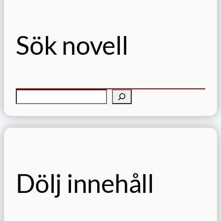
Sök novell
S
ö
k
Dölj innehåll