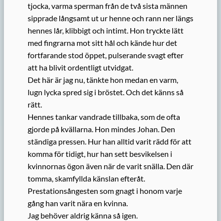
tjocka, varma sperman från de två sista männen
sipprade långsamt ut ur henne och rann ner längs
hennes lår, klibbigt och intimt. Hon tryckte lätt
med fingrarna mot sitt hål och kände hur det
fortfarande stod öppet, pulserande svagt efter
att ha blivit ordentligt utvidgat.
Det här är jag nu, tänkte hon medan en varm,
lugn lycka spred sig i bröstet. Och det känns så
rätt.
Hennes tankar vandrade tillbaka, som de ofta
gjorde på kvällarna. Hon mindes Johan. Den
ständiga pressen. Hur han alltid varit rädd för att
komma för tidigt, hur han sett besvikelsen i
kvinnornas ögon även när de varit snälla. Den där
tomma, skamfyllda känslan efteråt.
Prestationsångesten som gnagt i honom varje
gång han varit nära en kvinna.
Jag behöver aldrig känna så igen.