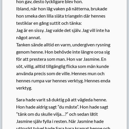
hon gav, desto lyckligare blev hon.
Ibland, när hon låg vaken på nätterna, brukade
hon smeka den lilla släta triangeln där hennes
testiklar en gång suttit och tänka:
Jag är en sissy. Jag valde det själv. Jag vill inte ha
något annat.
Tanken sände alltid en varm, undergiven rysning
genom henne. Hon behövde inte längre oroa sig
för att prestera som man. Hon var Jasmine. En
söt, villig, alltid tillgänglig flicka som män kunde
använda precis som de ville. Hennes mun och
hennes rumpa var hennes verktyg. Hennes enda
verktyg.
Sara hade varit så duktig på att vägleda henne.
Hon hade aldrig sagt ”du måste”. Hon hade sagt
”tänk om du skulle vilja…?” och sedan låtit
Jasmine själv fylla i resten. När Jasmine hade
uttryckt tvivel hade Sara bara kramat henne och