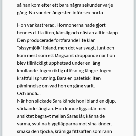
så han kom efter ett bara några sekunder varje
gång. Nu var den ångesten inför sex borta.
Hon var kastrerad. Hormonerna hade gjort
hennes clitta liten, känslig och nästan alltid slapp.
Den producerade fortfarande lite klar
”sissymjölk” ibland, men det var svagt, tunt och
kom mest som ett långsamt droppande när hon
blev tillräckligt upphetsad under en lång
knullande. Ingen riktig utlösning längre. Ingen
kraftfull sprutning. Bara en patetisk liten
påminnelse om vad hon en gång varit.
Och ändå…
När hon slickade Sara kände hon ibland en djup,
värkande längtan. Hon kunde ligga där med
ansiktet begravt mellan Saras lår, känna de
varma, svullna blygdläpparna mot sina kinder,
smaka den tjocka, krämiga fittsaften som rann