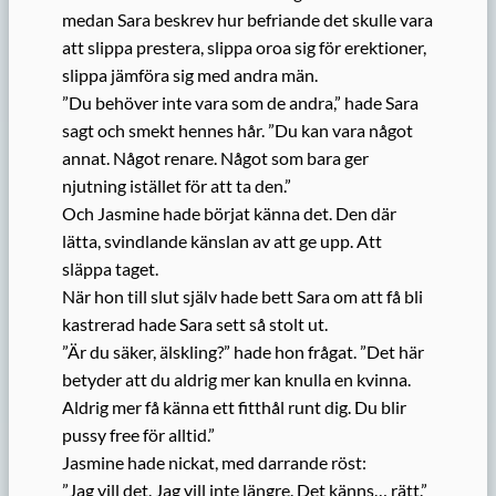
medan Sara beskrev hur befriande det skulle vara
att slippa prestera, slippa oroa sig för erektioner,
slippa jämföra sig med andra män.
”Du behöver inte vara som de andra,” hade Sara
sagt och smekt hennes hår. ”Du kan vara något
annat. Något renare. Något som bara ger
njutning istället för att ta den.”
Och Jasmine hade börjat känna det. Den där
lätta, svindlande känslan av att ge upp. Att
släppa taget.
När hon till slut själv hade bett Sara om att få bli
kastrerad hade Sara sett så stolt ut.
”Är du säker, älskling?” hade hon frågat. ”Det här
betyder att du aldrig mer kan knulla en kvinna.
Aldrig mer få känna ett fitthål runt dig. Du blir
pussy free för alltid.”
Jasmine hade nickat, med darrande röst:
”Jag vill det. Jag vill inte längre. Det känns… rätt.”