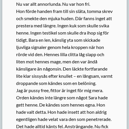
Nu var allt annorlunda. Nu var hon fri.
Hon förde handen fram till sin släta, tomma skrev
och smekte den mjuka huden. Där fanns inget att
prestera med längre. Ingen kuk som skulle svika
henne. Ingen testikel som skulle dra ihop sig för
tidigt. Bara en len, känslig yta som skickade
ljuvliga signaler genom hela kroppen när hon
rörde vid den. Hennes lilla clitta låg slapp och
liten mot hennes mage, men den var ändå
känsligare än någonsin. Den läckte fortfarande
lite klar sissysås efter knullet – en långsam, varmt
droppande som kändes som en belöning.
Jag är pussy free, fittor är inget för mig mera.
Orden kändes inte längre som något Sara hade
gett henne. De kändes som hennes egna. Hon
hade valt detta. Hon hade insett att hon aldrig
egentligen hade velat vara den som penetrerade.
Det hade alltid känts fel. Ansträngande. Nu fick