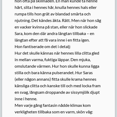
hon ofta på skillnaden. En man kunde ta henne
hårt, slita i hennes hår, knulla hennes hals eller
rumpa tills hon grät av blandad smärta och
njutning. Det kändes äkta. Rätt. Men när hon såg
en vacker kvinna på stan, eller när hon slickade
Sara, kom den där andra längtan tillbaka – en
längtan efter att få vara inne i en fitta igen.
Hon fantiserade om det i detalj:
Hur det skulle kännas när hennes lilla clitta gled
in mellan varma, fuktiga läppar. Den mjuka,
omslutande värmen. Hur hon skulle kunna ligga
stilla och bara känna pulserandet. Hur Saras
(eller någon annans) fitta skulle krama hennes
känsliga clitta och kanske till och med locka fram
en svag, långsam droppande av sissymjölk djupt
inne i henne.
Men varje gång fantasin nådde klimax kom
verkligheten tillbaka som en varm, skön våg: