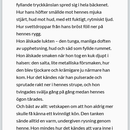
fyllande tryckkänslan spred sig i hela bäckenet.
Hur hans höfter smällde mot hennes mjuka
stjärt, hud mot hud, med ett fuktigt, rytmiskt ljud.
Hur svettdroppar från hans bröst föll ner på
hennes rygg.
Hon älskade lukten – den tunga, manliga doften
av upphetsning, hud och säd som fyllde rummet.
Hon älskade smaken när hon tog en kuk djupt i
halsen: den salta, lite metalliska försmaken, hur
den blev tjockare och krämigare ju närmare han
kom. Hur det kändes när han pulserade och
sprutade rakt ner i hennes strupe, och hon
tvingades svälja gång på gång medan hennes
ögon tårades.
Och bäst av allt: vetskapen om att hon aldrig mer
skulle få känna ett kvinnligt kön. Den tanken
sände alltid en varm, undergiven rysning genom
henne. Hon mindes hur det kändes att vara inne i