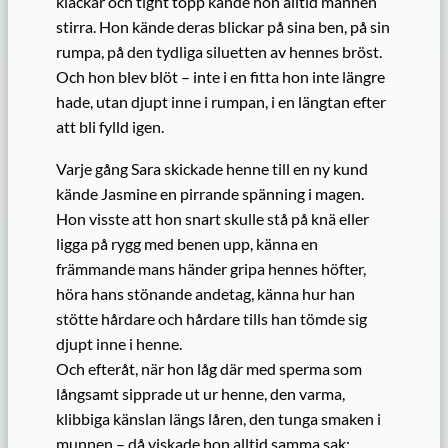
klackar och tight topp kände hon alltid männen
stirra. Hon kände deras blickar på sina ben, på sin
rumpa, på den tydliga siluetten av hennes bröst.
Och hon blev blöt – inte i en fitta hon inte längre
hade, utan djupt inne i rumpan, i en längtan efter
att bli fylld igen.
Varje gång Sara skickade henne till en ny kund
kände Jasmine en pirrande spänning i magen.
Hon visste att hon snart skulle stå på knä eller
ligga på rygg med benen upp, känna en
främmande mans händer gripa hennes höfter,
höra hans stönande andetag, känna hur han
stötte hårdare och hårdare tills han tömde sig
djupt inne i henne.
Och efteråt, när hon låg där med sperma som
långsamt sipprade ut ur henne, den varma,
klibbiga känslan längs låren, den tunga smaken i
munnen – då viskade hon alltid samma sak: