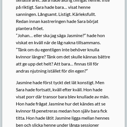
på riktigt. Sara hade bara… visat henne
sanningen. Långsamt. Listigt. Kärleksfullt.
Redan innan kastreringen hade Sara börjat
plantera fröet.
”Johan… eller ska jag säga Jasmine?” hade hon
viskat en kväll när de låg nakna tillsammans.
”Tänk om du egentligen inte behöver knulla
kvinnor längre? Tänk om det skulle kännas bättre
att ge upp det helt? Att bara… finnas till för
andras njutning istället för din egen?”
Jasmine hade först tyckt det lät konstigt. Men
Sara hade fortsatt, kväll efter kväll. Hon hade
visat porr där transor bara blev knullade av män.
Hon hade frågat Jasmine hur det kändes att se
kvinnor få penetreras medan hon själv bara fick
titta. Hon hade låtit Jasmine ligga mellan hennes
ben och slicka henne under långa sessioner