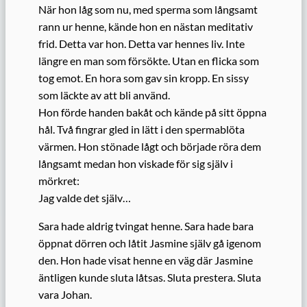
När hon låg som nu, med sperma som långsamt
rann ur henne, kände hon en nästan meditativ
frid. Detta var hon. Detta var hennes liv. Inte
längre en man som försökte. Utan en flicka som
tog emot. En hora som gav sin kropp. En sissy
som läckte av att bli använd.
Hon förde handen bakåt och kände på sitt öppna
hål. Två fingrar gled in lätt i den spermablöta
värmen. Hon stönade lågt och började röra dem
långsamt medan hon viskade för sig själv i
mörkret:
Jag valde det själv…
Sara hade aldrig tvingat henne. Sara hade bara
öppnat dörren och låtit Jasmine själv gå igenom
den. Hon hade visat henne en väg där Jasmine
äntligen kunde sluta låtsas. Sluta prestera. Sluta
vara Johan.