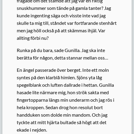
frågade om det stämde att jag var en riktig
snuskhummer som tände på gamla tanter? Jag
kunde ingenting säga och visste inte vad jag
skulle ta mig till, ståndet var fortfarande stenhårt
men jag höll också på att skämmas ihjäl. Var
allting förbi nu?
Runka på du bara, sade Gunilla. Jag ska inte
berätta för någon, detta stannar mellan oss…
En ängel passerade över berget. Inte ett moln
syntes på den klarblå himlen. Sjöns yta låg
spegelblank och luften dallrade i hettan. Gunilla
hasade lite närmare mig, hon strök sakta med
fingertopparna längs min underarm och jag rös i
hela kroppen. Sedan drog hon resolut bort
handduken som dolde min mandom. Och jag
tyckte att mitt hjärta bultade så högt att det
ekade i nejden.