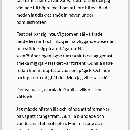
täckte mitt skrev. Det var värt ett försök och jag
vädjade till högre makt om att inte bli avslöjad
medan jag diskret smög in näven under
bomullsfrottén.
Fast det bar sig inte. Vig som en säl vältrade
modellen runt och intog en halvliggande pose där
hon stödde sig på armbågarna. När
scenförändringen ägde rum så slutade jag genast
smeka mig själv fast det var försent, Gunilla hade
redan hunnit uppfatta vad som pågick. Och hon
hade ganska roligt åt det. Men jag ville bara dö.
Det var värst, mumlade Gunilla, vilken liten
kåtbock…
Jag mådde nästan illa och kände att tårarna var
på väg att tränga fram. Gunilla blundade och
vände ansiktet mot solen. Hon fnissade och