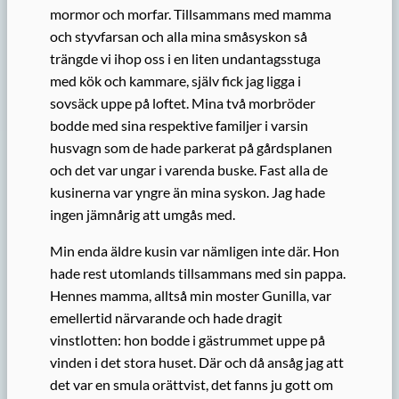
mormor och morfar. Tillsammans med mamma
och styvfarsan och alla mina småsyskon så
trängde vi ihop oss i en liten undantagsstuga
med kök och kammare, själv fick jag ligga i
sovsäck uppe på loftet. Mina två morbröder
bodde med sina respektive familjer i varsin
husvagn som de hade parkerat på gårdsplanen
och det var ungar i varenda buske. Fast alla de
kusinerna var yngre än mina syskon. Jag hade
ingen jämnårig att umgås med.
Min enda äldre kusin var nämligen inte där. Hon
hade rest utomlands tillsammans med sin pappa.
Hennes mamma, alltså min moster Gunilla, var
emellertid närvarande och hade dragit
vinstlotten: hon bodde i gästrummet uppe på
vinden i det stora huset. Där och då ansåg jag att
det var en smula orättvist, det fanns ju gott om