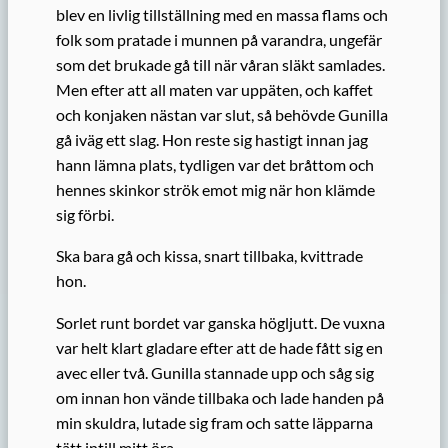
blev en livlig tillställning med en massa flams och
folk som pratade i munnen på varandra, ungefär
som det brukade gå till när våran släkt samlades.
Men efter att all maten var uppäten, och kaffet
och konjaken nästan var slut, så behövde Gunilla
gå iväg ett slag. Hon reste sig hastigt innan jag
hann lämna plats, tydligen var det bråttom och
hennes skinkor strök emot mig när hon klämde
sig förbi.
Ska bara gå och kissa, snart tillbaka, kvittrade
hon.
Sorlet runt bordet var ganska högljutt. De vuxna
var helt klart gladare efter att de hade fått sig en
avec eller två. Gunilla stannade upp och såg sig
om innan hon vände tillbaka och lade handen på
min skuldra, lutade sig fram och satte läpparna
tätt intill mitt öra.