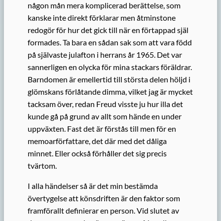
någon mån mera komplicerad berättelse, som
kanske inte direkt förklarar men åtminstone
redogör för hur det gick till när en förtappad själ
formades. Ta bara en sådan sak som att vara född
på självaste julafton i herrans år 1965. Det var
sannerligen en olycka för mina stackars föräldrar.
Barndomen är emellertid till största delen höljd i
glömskans förlåtande dimma, vilket jag är mycket
tacksam över, redan Freud visste ju hur illa det
kunde gå på grund av allt som hände en under
uppväxten. Fast det är förstås till men för en
memoarförfattare, det där med det dåliga
minnet. Eller också förhåller det sig precis
tvärtom.
I alla händelser så är det min bestämda
övertygelse att könsdriften är den faktor som
framförallt definierar en person. Vid slutet av