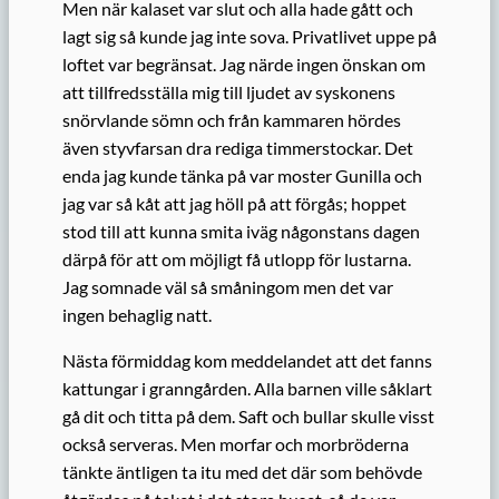
Men när kalaset var slut och alla hade gått och
lagt sig så kunde jag inte sova. Privatlivet uppe på
loftet var begränsat. Jag närde ingen önskan om
att tillfredsställa mig till ljudet av syskonens
snörvlande sömn och från kammaren hördes
även styvfarsan dra rediga timmerstockar. Det
enda jag kunde tänka på var moster Gunilla och
jag var så kåt att jag höll på att förgås; hoppet
stod till att kunna smita iväg någonstans dagen
därpå för att om möjligt få utlopp för lustarna.
Jag somnade väl så småningom men det var
ingen behaglig natt.
Nästa förmiddag kom meddelandet att det fanns
kattungar i granngården. Alla barnen ville såklart
gå dit och titta på dem. Saft och bullar skulle visst
också serveras. Men morfar och morbröderna
tänkte äntligen ta itu med det där som behövde