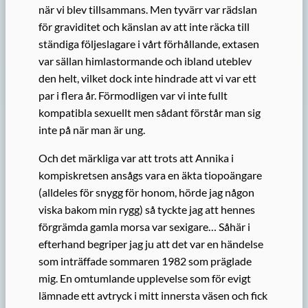
när vi blev tillsammans. Men tyvärr var rädslan
för graviditet och känslan av att inte räcka till
ständiga följeslagare i vårt förhållande, extasen
var sällan himlastormande och ibland uteblev
den helt, vilket dock inte hindrade att vi var ett
par i flera år. Förmodligen var vi inte fullt
kompatibla sexuellt men sådant förstår man sig
inte på när man är ung.
Och det märkliga var att trots att Annika i
kompiskretsen ansågs vara en äkta tiopoängare
(alldeles för snygg för honom, hörde jag någon
viska bakom min rygg) så tyckte jag att hennes
förgrämda gamla morsa var sexigare… Såhär i
efterhand begriper jag ju att det var en händelse
som inträffade sommaren 1982 som präglade
mig. En omtumlande upplevelse som för evigt
lämnade ett avtryck i mitt innersta väsen och fick