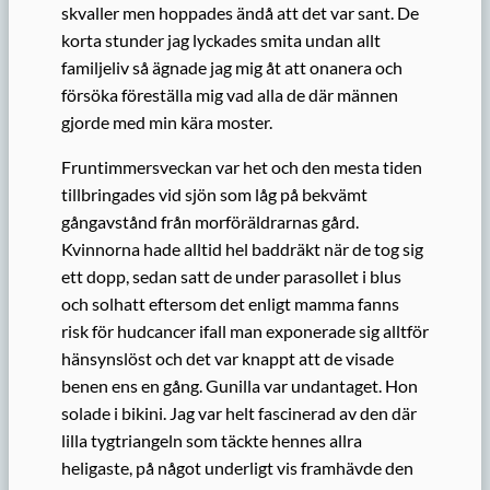
skvaller men hoppades ändå att det var sant. De
korta stunder jag lyckades smita undan allt
familjeliv så ägnade jag mig åt att onanera och
försöka föreställa mig vad alla de där männen
gjorde med min kära moster.
Fruntimmersveckan var het och den mesta tiden
tillbringades vid sjön som låg på bekvämt
gångavstånd från morföräldrarnas gård.
Kvinnorna hade alltid hel baddräkt när de tog sig
ett dopp, sedan satt de under parasollet i blus
och solhatt eftersom det enligt mamma fanns
risk för hudcancer ifall man exponerade sig alltför
hänsynslöst och det var knappt att de visade
benen ens en gång. Gunilla var undantaget. Hon
solade i bikini. Jag var helt fascinerad av den där
lilla tygtriangeln som täckte hennes allra
heligaste, på något underligt vis framhävde den