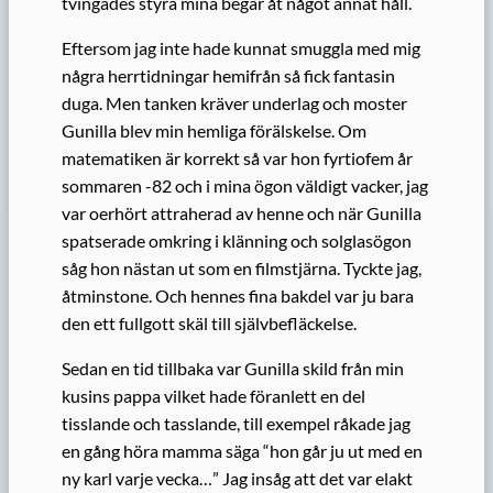
tvingades styra mina begär åt något annat håll.
Eftersom jag inte hade kunnat smuggla med mig
några herrtidningar hemifrån så fick fantasin
duga. Men tanken kräver underlag och moster
Gunilla blev min hemliga förälskelse. Om
matematiken är korrekt så var hon fyrtiofem år
sommaren -82 och i mina ögon väldigt vacker, jag
var oerhört attraherad av henne och när Gunilla
spatserade omkring i klänning och solglasögon
såg hon nästan ut som en filmstjärna. Tyckte jag,
åtminstone. Och hennes fina bakdel var ju bara
den ett fullgott skäl till självbefläckelse.
Sedan en tid tillbaka var Gunilla skild från min
kusins pappa vilket hade föranlett en del
tisslande och tasslande, till exempel råkade jag
en gång höra mamma säga “hon går ju ut med en
ny karl varje vecka…” Jag insåg att det var elakt