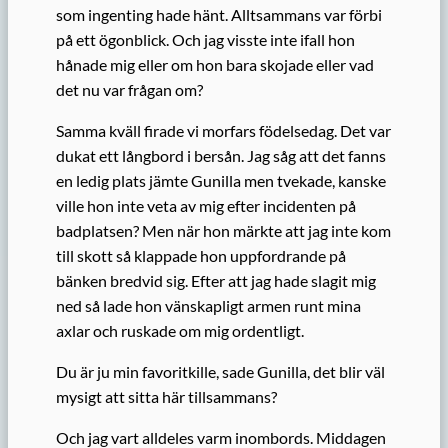
som ingenting hade hänt. Alltsammans var förbi
på ett ögonblick. Och jag visste inte ifall hon
hånade mig eller om hon bara skojade eller vad
det nu var frågan om?
Samma kväll firade vi morfars födelsedag. Det var
dukat ett långbord i bersån. Jag såg att det fanns
en ledig plats jämte Gunilla men tvekade, kanske
ville hon inte veta av mig efter incidenten på
badplatsen? Men när hon märkte att jag inte kom
till skott så klappade hon uppfordrande på
bänken bredvid sig. Efter att jag hade slagit mig
ned så lade hon vänskapligt armen runt mina
axlar och ruskade om mig ordentligt.
Du är ju min favoritkille, sade Gunilla, det blir väl
mysigt att sitta här tillsammans?
Och jag vart alldeles varm inombords. Middagen