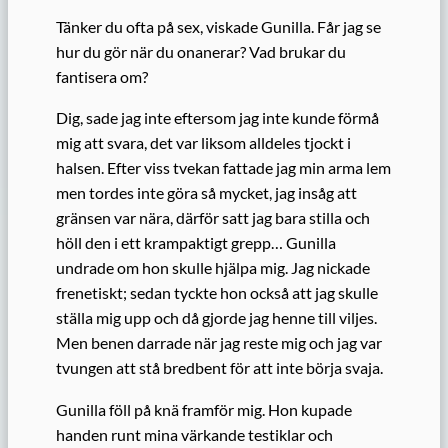
Tänker du ofta på sex, viskade Gunilla. Får jag se
hur du gör när du onanerar? Vad brukar du
fantisera om?
Dig, sade jag inte eftersom jag inte kunde förmå
mig att svara, det var liksom alldeles tjockt i
halsen. Efter viss tvekan fattade jag min arma lem
men tordes inte göra så mycket, jag insåg att
gränsen var nära, därför satt jag bara stilla och
höll den i ett krampaktigt grepp… Gunilla
undrade om hon skulle hjälpa mig. Jag nickade
frenetiskt; sedan tyckte hon också att jag skulle
ställa mig upp och då gjorde jag henne till viljes.
Men benen darrade när jag reste mig och jag var
tvungen att stå bredbent för att inte börja svaja.
Gunilla föll på knä framför mig. Hon kupade
handen runt mina värkande testiklar och