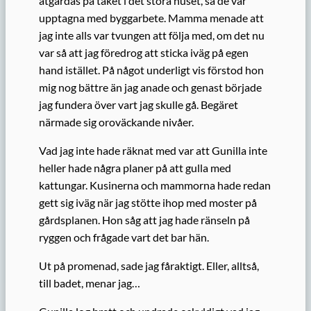
åtgärdas på taket i det stora huset, så de var
upptagna med byggarbete. Mamma menade att
jag inte alls var tvungen att följa med, om det nu
var så att jag föredrog att sticka iväg på egen
hand istället. På något underligt vis förstod hon
mig nog bättre än jag anade och genast började
jag fundera över vart jag skulle gå. Begäret
närmade sig oroväckande nivåer.
Vad jag inte hade räknat med var att Gunilla inte
heller hade några planer på att gulla med
kattungar. Kusinerna och mammorna hade redan
gett sig iväg när jag stötte ihop med moster på
gårdsplanen. Hon såg att jag hade ränseln på
ryggen och frågade vart det bar hän.
Ut på promenad, sade jag fåraktigt. Eller, alltså,
till badet, menar jag…