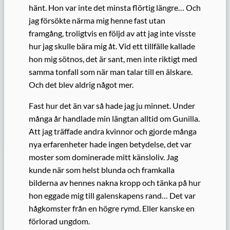
hänt. Hon var inte det minsta flörtig längre… Och
jag försökte närma mig henne fast utan
framgång, troligtvis en följd av att jag inte visste
hur jag skulle bära mig åt. Vid ett tillfälle kallade
hon mig sötnos, det är sant, men inte riktigt med
samma tonfall som när man talar till en älskare.
Och det blev aldrig något mer.
Fast hur det än var så hade jag ju minnet. Under
många år handlade min längtan alltid om Gunilla.
Att jag träffade andra kvinnor och gjorde många
nya erfarenheter hade ingen betydelse, det var
moster som dominerade mitt känsloliv. Jag
kunde när som helst blunda och framkalla
bilderna av hennes nakna kropp och tänka på hur
hon eggade mig till galenskapens rand… Det var
hågkomster från en högre rymd. Eller kanske en
förlorad ungdom.