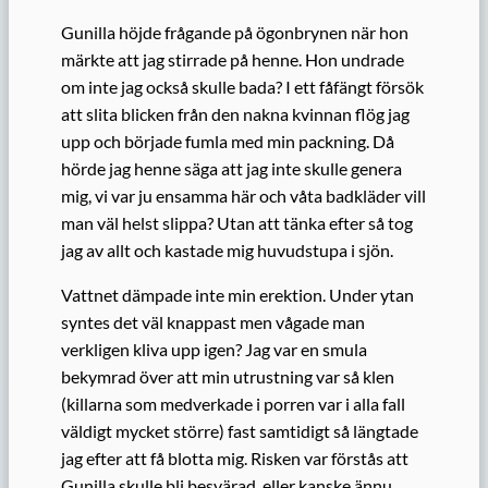
Gunilla höjde frågande på ögonbrynen när hon
märkte att jag stirrade på henne. Hon undrade
om inte jag också skulle bada? I ett fåfängt försök
att slita blicken från den nakna kvinnan flög jag
upp och började fumla med min packning. Då
hörde jag henne säga att jag inte skulle genera
mig, vi var ju ensamma här och våta badkläder vill
man väl helst slippa? Utan att tänka efter så tog
jag av allt och kastade mig huvudstupa i sjön.
Vattnet dämpade inte min erektion. Under ytan
syntes det väl knappast men vågade man
verkligen kliva upp igen? Jag var en smula
bekymrad över att min utrustning var så klen
(killarna som medverkade i porren var i alla fall
väldigt mycket större) fast samtidigt så längtade
jag efter att få blotta mig. Risken var förstås att
Gunilla skulle bli besvärad, eller kanske ännu