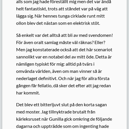
alls som jag hade föreställt mig men det var ändå
helt fantastiskt, trots att ståndet var på väg att
lägga sig. När hennes tunga cirklade runt mitt
ollon blev det nästan som en elektrisk stöt.
Så enkelt var det alltså att bli av med svendomen!
För även oralt samlag måste väl räknas? Eller?
Men jag konstaterade också att det här scenariot
sannolikt var en notabel del av mitt öde. Detta är
nämligen typiskt för mig: alltid på tvärs i
omvända världen, även om man vinner så är
nederlaget definitivt. Och när jag för allra första
gången får fellatio, då sker det efter att jag redan
har kommit.
Det blev ett bitterljuvt slut på den korta sagan
med moster. Jag tillnyktrade brutalt från
kärleksruset när Gunilla gick omkring de följande
dagarna och uppträdde som om ingenting hade