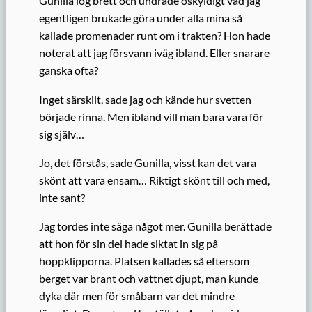
Gunilla log brett och undrade oskyldigt vad jag
egentligen brukade göra under alla mina så
kallade promenader runt om i trakten? Hon hade
noterat att jag försvann iväg ibland. Eller snarare
ganska ofta?
Inget särskilt, sade jag och kände hur svetten
började rinna. Men ibland vill man bara vara för
sig själv…
Jo, det förstås, sade Gunilla, visst kan det vara
skönt att vara ensam… Riktigt skönt till och med,
inte sant?
Jag tordes inte säga något mer. Gunilla berättade
att hon för sin del hade siktat in sig på
hoppklipporna. Platsen kallades så eftersom
berget var brant och vattnet djupt, man kunde
dyka där men för småbarn var det mindre