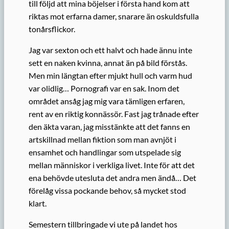
till följd att mina böjelser i första hand kom att
riktas mot erfarna damer, snarare än oskuldsfulla
tonårsflickor.
Jag var sexton och ett halvt och hade ännu inte
sett en naken kvinna, annat än på bild förstås.
Men min längtan efter mjukt hull och varm hud
var olidlig… Pornografi var en sak. Inom det
området ansåg jag mig vara tämligen erfaren,
rent av en riktig konnässör. Fast jag trånade efter
den äkta varan, jag misstänkte att det fanns en
artskillnad mellan fiktion som man avnjöt i
ensamhet och handlingar som utspelade sig
mellan människor i verkliga livet. Inte för att det
ena behövde utesluta det andra men ändå… Det
förelåg vissa pockande behov, så mycket stod
klart.
Semestern tillbringade vi ute på landet hos