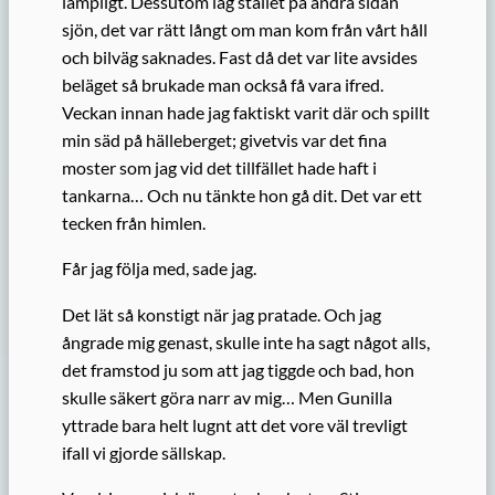
lämpligt. Dessutom låg stället på andra sidan
sjön, det var rätt långt om man kom från vårt håll
och bilväg saknades. Fast då det var lite avsides
beläget så brukade man också få vara ifred.
Veckan innan hade jag faktiskt varit där och spillt
min säd på hälleberget; givetvis var det fina
moster som jag vid det tillfället hade haft i
tankarna… Och nu tänkte hon gå dit. Det var ett
tecken från himlen.
Får jag följa med, sade jag.
Det lät så konstigt när jag pratade. Och jag
ångrade mig genast, skulle inte ha sagt något alls,
det framstod ju som att jag tiggde och bad, hon
skulle säkert göra narr av mig… Men Gunilla
yttrade bara helt lugnt att det vore väl trevligt
ifall vi gjorde sällskap.