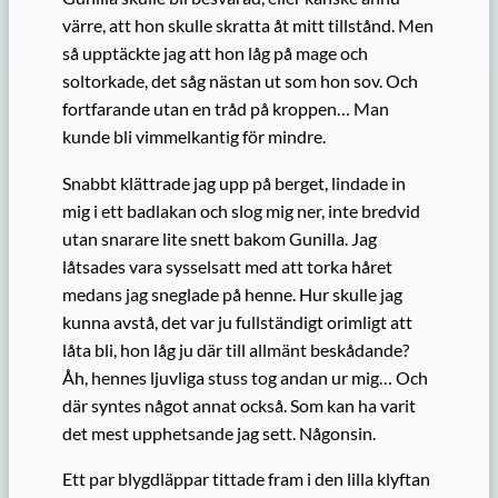
värre, att hon skulle skratta åt mitt tillstånd. Men
så upptäckte jag att hon låg på mage och
soltorkade, det såg nästan ut som hon sov. Och
fortfarande utan en tråd på kroppen… Man
kunde bli vimmelkantig för mindre.
Snabbt klättrade jag upp på berget, lindade in
mig i ett badlakan och slog mig ner, inte bredvid
utan snarare lite snett bakom Gunilla. Jag
låtsades vara sysselsatt med att torka håret
medans jag sneglade på henne. Hur skulle jag
kunna avstå, det var ju fullständigt orimligt att
låta bli, hon låg ju där till allmänt beskådande?
Åh, hennes ljuvliga stuss tog andan ur mig… Och
där syntes något annat också. Som kan ha varit
det mest upphetsande jag sett. Någonsin.
Ett par blygdläppar tittade fram i den lilla klyftan