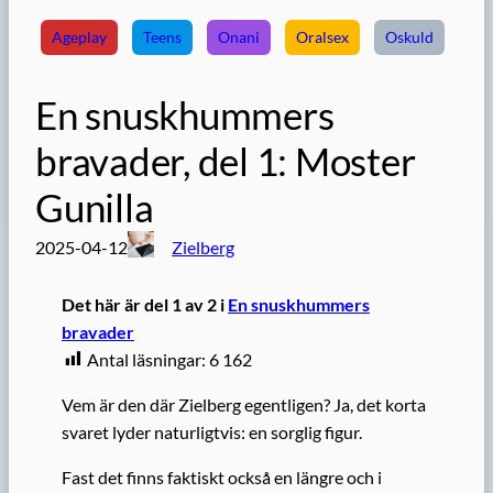
Ageplay
Teens
Onani
Oralsex
Oskuld
En snuskhummers
bravader, del 1: Moster
Gunilla
2025-04-12
Zielberg
Det här är del 1 av 2 i
En snuskhummers
bravader
Antal läsningar:
6 162
Vem är den där Zielberg egentligen? Ja, det korta
svaret lyder naturligtvis: en sorglig figur.
Fast det finns faktiskt också en längre och i