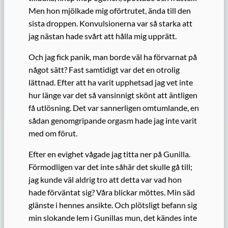
Men hon mjölkade mig oförtrutet, ända till den
sista droppen. Konvulsionerna var så starka att
jag nästan hade svårt att hålla mig upprätt.
Och jag fick panik, man borde väl ha förvarnat på
något sätt? Fast samtidigt var det en otrolig
lättnad. Efter att ha varit upphetsad jag vet inte
hur länge var det så vansinnigt skönt att äntligen
få utlösning. Det var sannerligen omtumlande, en
sådan genomgripande orgasm hade jag inte varit
med om förut.
Efter en evighet vågade jag titta ner på Gunilla.
Förmodligen var det inte såhär det skulle gå till;
jag kunde väl aldrig tro att detta var vad hon
hade förväntat sig? Våra blickar möttes. Min säd
glänste i hennes ansikte. Och plötsligt befann sig
min slokande lem i Gunillas mun, det kändes inte