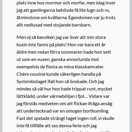
plats inne hos mormor och morfar, men idag inser
jag att gamlingarna behövde få lite lugn och ro,
åtminstone om kvällarna. Egendomen var ju trots
allt nedlusad med stojande barnbarn.
Men oj så besviken jag var över att min stora
kusin inte fanns på plats! Hon var bara ett år
äldre men redan förra sommaren hade hon sett
ut som en vuxen, ganska annorlunda mot
exempelvis de flesta av mina klasskamrater.
Chère cousine kunde säkerligen handla på
Systembolaget ifall hon så önskade. Och jag
mindes så väl hur hon hade trippat runt, mycket
lättklädd, under värmeböljan i fjol… Vidare var
jag förstås medveten om att flickan ifråga ansåg
att undertecknad var en omogen bortkomling.
Fast det spelade strängt taget ingen roll, vi skulle
inte få tillfälle att ses denna ferie och jag