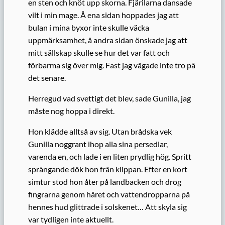
en sten och knöt upp skorna. Fjärilarna dansade
vilt i min mage. Å ena sidan hoppades jag att
bulan i mina byxor inte skulle väcka
uppmärksamhet, å andra sidan önskade jag att
mitt sällskap skulle se hur det var fatt och
förbarma sig över mig. Fast jag vågade inte tro på
det senare.
Herregud vad svettigt det blev, sade Gunilla, jag
måste nog hoppa i direkt.
Hon klädde alltså av sig. Utan brådska vek
Gunilla noggrant ihop alla sina persedlar,
varenda en, och lade i en liten prydlig hög. Spritt
språngande dök hon från klippan. Efter en kort
simtur stod hon åter på landbacken och drog
fingrarna genom håret och vattendropparna på
hennes hud glittrade i solskenet… Att skyla sig
var tydligen inte aktuellt.