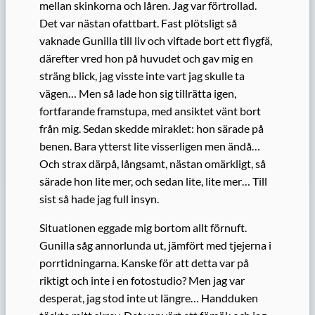
mellan skinkorna och låren. Jag var förtrollad.
Det var nästan ofattbart. Fast plötsligt så
vaknade Gunilla till liv och viftade bort ett flygfä,
därefter vred hon på huvudet och gav mig en
sträng blick, jag visste inte vart jag skulle ta
vägen… Men så lade hon sig tillrätta igen,
fortfarande framstupa, med ansiktet vänt bort
från mig. Sedan skedde miraklet: hon särade på
benen. Bara ytterst lite visserligen men ändå…
Och strax därpå, långsamt, nästan omärkligt, så
särade hon lite mer, och sedan lite, lite mer… Till
sist så hade jag full insyn.
Situationen eggade mig bortom allt förnuft.
Gunilla såg annorlunda ut, jämfört med tjejerna i
porrtidningarna. Kanske för att detta var på
riktigt och inte i en fotostudio? Men jag var
desperat, jag stod inte ut längre… Handduken