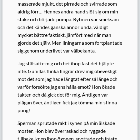
masserade mjukt, det pirrade och svirrade som
aldrig förr… Hennes andra hand slöt sig om min
stake och började pumpa. Rytmen var smeksam
och det kändes ganska annorlunda, väldigt
mycket bättre faktiskt, jämfört med när man
gjorde det själv. Men ilningarna som fortplantade
sig genom underlivet var välbekanta.
Jag stålsatte mig och bet ihop fast det hjälpte
inte. Gunillas flinka fingrar drev mig obevekligt
mot det som jag hade längtat efter så länge och
varför försökte jag ens hålla emot? Hon ökade
takten och då gick det för mig. Äntligen var
plågan över, äntligen fick jag tömma min stinna
pung!
Sperman sprutade rakt i synen på min älskade
moster. Hon blev överraskad och ryggade
tillbaka, knep ihop ögonen, spottade och fräste…