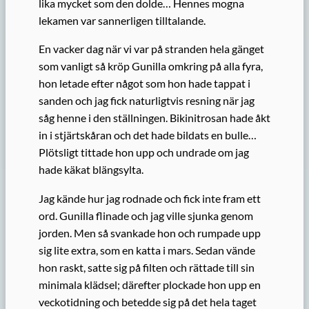
lika mycket som den dolde… Hennes mogna
lekamen var sannerligen tilltalande.
En vacker dag när vi var på stranden hela gänget
som vanligt så kröp Gunilla omkring på alla fyra,
hon letade efter något som hon hade tappat i
sanden och jag fick naturligtvis resning när jag
såg henne i den ställningen. Bikinitrosan hade åkt
in i stjärtskåran och det hade bildats en bulle…
Plötsligt tittade hon upp och undrade om jag
hade käkat blängsylta.
Jag kände hur jag rodnade och fick inte fram ett
ord. Gunilla flinade och jag ville sjunka genom
jorden. Men så svankade hon och rumpade upp
sig lite extra, som en katta i mars. Sedan vände
hon raskt, satte sig på filten och rättade till sin
minimala klädsel; därefter plockade hon upp en
veckotidning och betedde sig på det hela taget