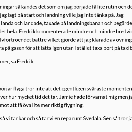
ingar så kändes det som om jag började få lite rutin och de
ag lagt på start och landning ville jag inte tänka på. Jag
tt landa och landade, taxade på landningsbanan och begärde
epa det hela. Fredrik kommenterade mindre och mindre bredvi
lvförtroendet bättre vilket gjorde att jag klarade av övnin
a på gasen för att lätta igen utan i stället taxa bort på tax
mer, sa Fredrik.
 börjar flyga tror inte att det egentligen svåraste momenten
 över hur mycket tid det tar. Jamie hade förvarnat mig men j
emot att få öva lite mer riktig flygning.
så vi tankar och så tar vi en repa runt Svedala. Sen så tror j