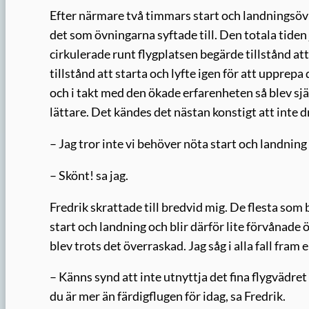
Efter närmare två timmars start och landningsövn
det som övningarna syftade till. Den totala tiden j
cirkulerade runt flygplatsen begärde tillstånd a
tillstånd att starta och lyfte igen för att uppr
och i takt med den ökade erfarenheten så blev sjä
lättare. Det kändes det nästan konstigt att inte dr
– Jag tror inte vi behöver nöta start och landning 
– Skönt! sa jag.
Fredrik skrattade till bredvid mig. De flesta som
start och landning och blir därför lite förvånade
blev trots det överraskad. Jag såg i alla fall fram 
– Känns synd att inte utnyttja det fina flygvädret 
du är mer än färdigflugen för idag, sa Fredrik.