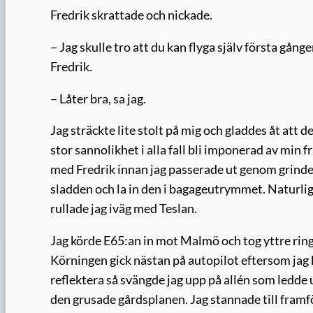
Fredrik skrattade och nickade.
– Jag skulle tro att du kan flyga själv första gån
Fredrik.
– Låter bra, sa jag.
Jag sträckte lite stolt på mig och gladdes åt att 
stor sannolikhet i alla fall bli imponerad av min 
med Fredrik innan jag passerade ut genom grinden 
sladden och la in den i bagageutrymmet. Naturligt
rullade jag iväg med Teslan.
Jag körde E65:an in mot Malmö och tog yttre ring
Körningen gick nästan på autopilot eftersom jag 
reflektera så svängde jag upp på allén som ledde
den grusade gårdsplanen. Jag stannade till framf