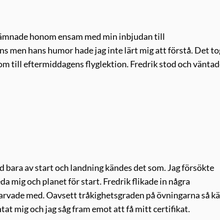
g lämnade honom ensam med min inbjudan till
s men hans humor hade jag inte lärt mig att förstå. Det to
 om till eftermiddagens flyglektion. Fredrik stod och väntad
tod bara av start och landning kändes det som. Jag försökte
a mig och planet för start. Fredrik flikade in några
larvade med. Oavsett tråkighetsgraden på övningarna så k
ntat mig och jag såg fram emot att få mitt certifikat.