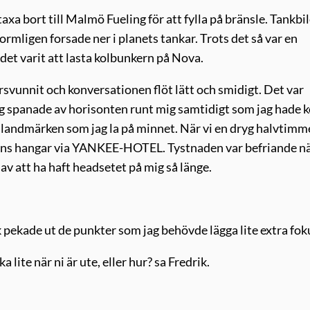
axa bort till Malmö Fueling för att fylla på bränsle. Tankbi
mligen forsade ner i planets tankar. Trots det så var en
 det varit att lasta kolbunkern på Nova.
rsvunnit och konversationen flöt lätt och smidigt. Det var
jag spanade av horisonten runt mig samtidigt som jag hade k
 landmärken som jag la på minnet. När vi en dryg halvtimm
bens hangar via YANKEE-HOTEL. Tystnaden var befriande nä
 av att ha haft headsetet på mig så länge.
k pekade ut de punkter som jag behövde lägga lite extra fok
lite när ni är ute, eller hur? sa Fredrik.