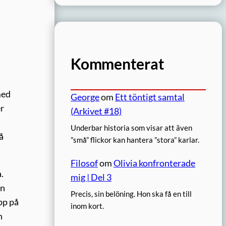
Kommenterat
med
George
om
Ett töntigt samtal
er
(Arkivet #18)
Underbar historia som visar att även
å
”små” flickor kan hantera ”stora” karlar.
Filosof
om
Olivia konfronterade
.
mig | Del 3
nn
Precis, sin belöning. Hon ska få en till
pp på
inom kort.
n