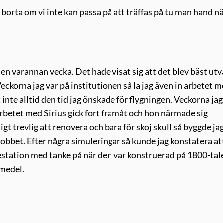
r borta om vi inte kan passa på att träffas på tu man hand nä
en varannan vecka. Det hade visat sig att det blev bäst utv
Veckorna jag var på institutionen så la jag även in arbetet 
 inte alltid den tid jag önskade för flygningen. Veckorna jag
Arbetet med Sirius gick fort framåt och hon närmade sig
igt trevlig att renovera och bara för skoj skull så byggde ja
obbet. Efter några simuleringar så kunde jag konstatera at
estation med tanke på när den var konstruerad på 1800-tal
pmedel.