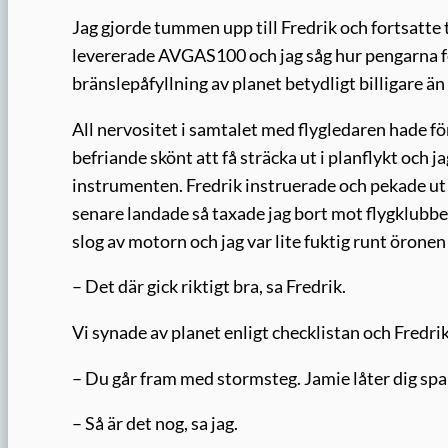
Jag gjorde tummen upp till Fredrik och fortsatte t
levererade AVGAS100 och jag såg hur pengarna for
bränslepåfyllning av planet betydligt billigare än
All nervositet i samtalet med flygledaren hade fö
befriande skönt att få sträcka ut i planflykt och 
instrumenten. Fredrik instruerade och pekade ut
senare landade så taxade jag bort mot flygklub
slog av motorn och jag var lite fuktig runt öronen
– Det där gick riktigt bra, sa Fredrik.
Vi synade av planet enligt checklistan och Fredri
– Du går fram med stormsteg. Jamie låter dig spaka 
– Så är det nog, sa jag.