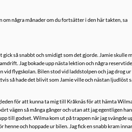
gen om några månader om du fortsätter i den här takten, sa
det gick så snabbt och smidigt som det gjorde. Jamie skulle 
framdrift. Jag bokade upp nästa lektion och några reservtid
vid flygskolan. Bilen stod vid laddstolpen och jag drog ur
vis så hade det blivit som Jamie ville och nästan ljudlöst s
leden för att kunna ta mig till Kråknäs för att hämta Wilma
kört vägen så många gånger och utan att jag egentligen ha
 upp till godset. Wilma kom ut på trappen när jag svängde u
ör henne och hoppade ur bilen. Jag fick en snabb kram inna