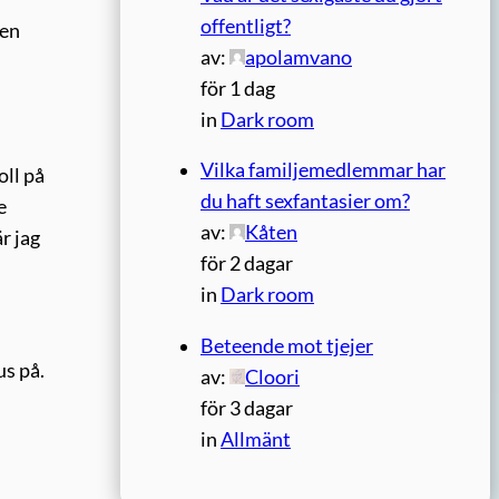
offentligt?
len
av:
apolamvano
för 1 dag
in
Dark room
Vilka familjemedlemmar har
oll på
du haft sexfantasier om?
e
av:
Kåten
r jag
för 2 dagar
in
Dark room
Beteende mot tjejer
us på.
av:
Cloori
för 3 dagar
in
Allmänt