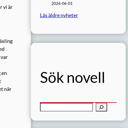
2026-06-01
r vi är
Läs äldre nyheter
äxling
med
 var
Sök novell
g en
t
et när
S
ö
k