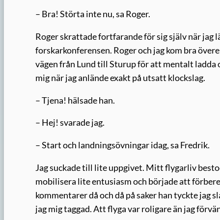
– Bra! Störta inte nu, sa Roger.
Roger skrattade fortfarande för sig själv när ja
forskarkonferensen. Roger och jag kom bra överen
vägen från Lund till Sturup för att mentalt ladda
mig när jag anlände exakt på utsatt klockslag.
– Tjena! hälsade han.
– Hej! svarade jag.
– Start och landningsövningar idag, sa Fredrik.
Jag suckade till lite uppgivet. Mitt flygarliv bes
mobilisera lite entusiasm och började att förbered
kommentarer då och då på saker han tyckte jag s
jag mig taggad. Att flyga var roligare än jag förvä