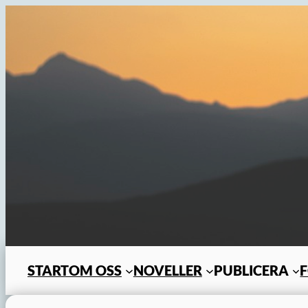
Hoppa
till
innehåll
START
OM OSS
NOVELLER
PUBLICERA