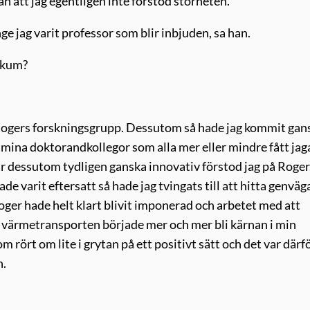
 än att jag egentligen inte förstod storheten.
ge jag varit professor som blir inbjuden, sa han.
ikum?
kt i Rogers forskningsgrupp. Dessutom så hade jag kommit gan
d mina doktorandkollegor som alla mer eller mindre fått jag
r dessutom tydligen ganska innovativ förstod jag på Roger
e varit eftersatt så hade jag tvingats till att hitta genväg
oger hade helt klart blivit imponerad och arbetet med att
värmetransporten började mer och mer bli kärnan i min
m rört om lite i grytan på ett positivt sätt och det var därfö
n.