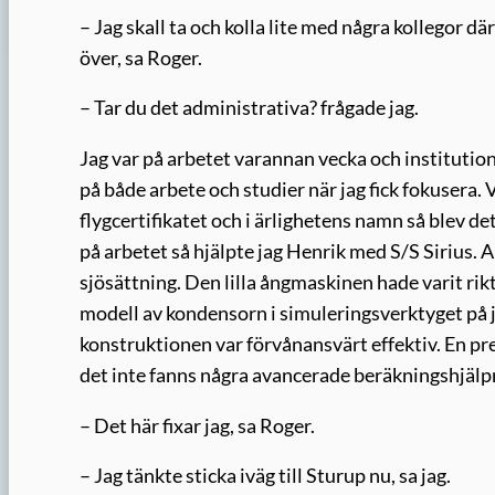
– Jag skall ta och kolla lite med några kollegor dä
över, sa Roger.
– Tar du det administrativa? frågade jag.
Jag var på arbetet varannan vecka och institution
på både arbete och studier när jag fick fokusera. 
flygcertifikatet och i ärlighetens namn så blev det
på arbetet så hjälpte jag Henrik med S/S Sirius. 
sjösättning. Den lilla ångmaskinen hade varit rikt
modell av kondensorn i simuleringsverktyget på j
konstruktionen var förvånansvärt effektiv. En pr
det inte fanns några avancerade beräkningshjäl
– Det här fixar jag, sa Roger.
– Jag tänkte sticka iväg till Sturup nu, sa jag.