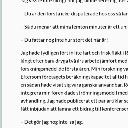
Jag visste inte riktigt hur jag skulle bete mig mer
– Du är den första icke-disputerade hos oss så län
– Så du menar att mina femton minuter är ett un
– Du fattar nog inte hur stort det här är!
Jag hade tydligen fört in lite fart och frisk flä
långt efter bara dryga två års arbete jämfört me
forskningsmedel de första åren. Min forskning va
Eftersom företagets beräkningskapacitet alltid had
en sådan hade visat sig vara ganska användbar. R
integrera min förenklade strömningsmodell med 
avhandling. Jag hade publicerat ett par artiklar so
fått inbjudan att lämna ett bidrag till konferense
– Det gör jag nog inte, sa jag.