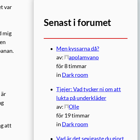
t var
Senast i forumet
d mig
gen
Men kyssarna då?
ibanan.
av:
apolamvano
för 8 timmar
in
Dark room
Tjejer: Vad tycker ni om att
 är
lukta på underkläder
ag
av:
Olle
för 19 timmar
in
Dark room
ag att
Vad är det sexigaste du gjort