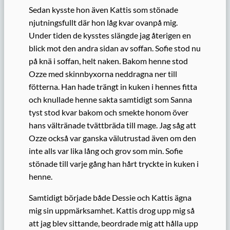
Sedan kysste hon även Kattis som stönade
njutningsfullt där hon låg kvar ovanpå mig.
Under tiden de kysstes slängde jag återigen en
blick mot den andra sidan av soffan. Sofie stod nu
på knä i soffan, helt naken. Bakom henne stod
Ozze med skinnbyxorna neddragna ner till
fötterna. Han hade trängt in kuken i hennes fitta
och knullade henne sakta samtidigt som Sanna
tyst stod kvar bakom och smekte honom över
hans vältränade tvättbräda till mage. Jag såg att
Ozze också var ganska välutrustad även om den
inte alls var lika lång och grov som min. Sofie
stönade till varje gång han hårt tryckte in kuken i
henne.
Samtidigt började både Dessie och Kattis ägna
mig sin uppmärksamhet. Kattis drog upp mig så
att jag blev sittande, beordrade mig att hålla upp