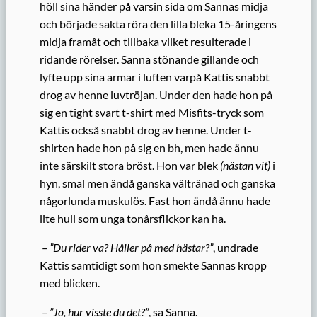
höll sina händer på varsin sida om Sannas midja
och började sakta röra den lilla bleka 15-åringens
midja framåt och tillbaka vilket resulterade i
ridande rörelser. Sanna stönande gillande och
lyfte upp sina armar i luften varpå Kattis snabbt
drog av henne luvtröjan. Under den hade hon på
sig en tight svart t-shirt med Misfits-tryck som
Kattis också snabbt drog av henne. Under t-
shirten hade hon på sig en bh, men hade ännu
inte särskilt stora bröst. Hon var blek
(nästan vit)
i
hyn, smal men ändå ganska vältränad och ganska
någorlunda muskulös. Fast hon ändå ännu hade
lite hull som unga tonårsflickor kan ha.
– ”Du rider va? Håller på med hästar?”
, undrade
Kattis samtidigt som hon smekte Sannas kropp
med blicken.
– ”Jo, hur visste du det?”
, sa Sanna.