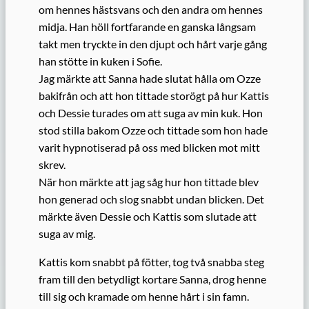
om hennes hästsvans och den andra om hennes
midja. Han höll fortfarande en ganska långsam
takt men tryckte in den djupt och hårt varje gång
han stötte in kuken i Sofie.
Jag märkte att Sanna hade slutat hålla om Ozze
bakifrån och att hon tittade storögt på hur Kattis
och Dessie turades om att suga av min kuk. Hon
stod stilla bakom Ozze och tittade som hon hade
varit hypnotiserad på oss med blicken mot mitt
skrev.
När hon märkte att jag såg hur hon tittade blev
hon generad och slog snabbt undan blicken. Det
märkte även Dessie och Kattis som slutade att
suga av mig.
Kattis kom snabbt på fötter, tog två snabba steg
fram till den betydligt kortare Sanna, drog henne
till sig och kramade om henne hårt i sin famn.