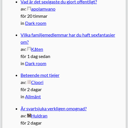
Vad är det sexigaste du gjort offentligt?
av:
apolamvano
för 20 timmar
in
Dark room
Vilka familjemedlemmar har du haft sexfantasier
om?
av:
Kåten
för 1 dag sedan
in
Dark room
Beteende mot tjejer
av:
Cloori
för 2 dagar
in
Allmänt
Är svartsjuka verkligen omognad?
av:
Huldran
för 2 dagar