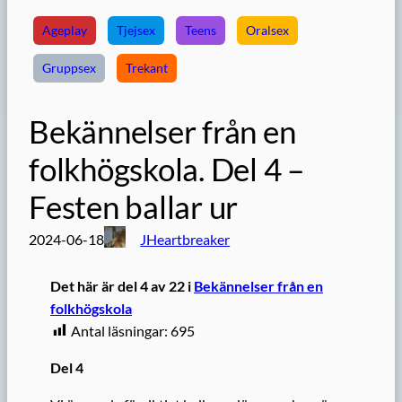
Ageplay
Tjejsex
Teens
Oralsex
Gruppsex
Trekant
Bekännelser från en
folkhögskola. Del 4 –
Festen ballar ur
2024-06-18
JHeartbreaker
Det här är del 4 av 22 i
Bekännelser från en
folkhögskola
Antal läsningar:
695
Del 4