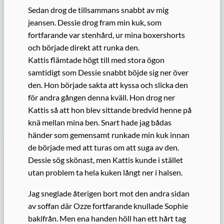
Sedan drog de tillsammans snabbt av mig
jeansen. Dessie drog fram min kuk, som
fortfarande var stenhård, ur mina boxershorts
och började direkt att runka den.
Kattis flämtade högt till med stora ögon
samtidigt som Dessie snabbt böjde sig ner över
den. Hon började sakta att kyssa och slicka den
för andra gången denna kväll. Hon drog ner
Kattis så att hon blev sittande bredvid henne på
knä mellan mina ben. Snart hade jag bådas
händer som gemensamt runkade min kuk innan
de började med att turas om att suga av den.
Dessie sög skönast, men Kattis kunde i stället
utan problem ta hela kuken långt ner i halsen.
Jag sneglade återigen bort mot den andra sidan
av soffan där Ozze fortfarande knullade Sophie
bakifrån. Men ena handen höll han ett hårt tag