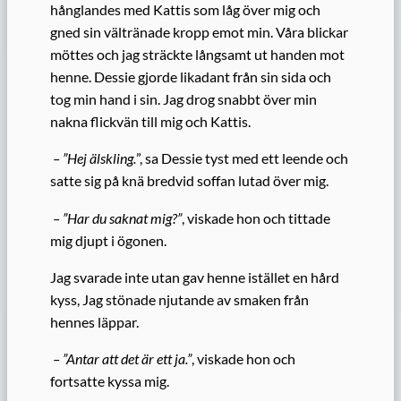
hånglandes med Kattis som låg över mig och
gned sin vältränade kropp emot min. Våra blickar
möttes och jag sträckte långsamt ut handen mot
henne. Dessie gjorde likadant från sin sida och
tog min hand i sin. Jag drog snabbt över min
nakna flickvän till mig och Kattis.
– ”Hej älskling.
”, sa Dessie tyst med ett leende och
satte sig på knä bredvid soffan lutad över mig.
– ”Har du saknat mig?”
, viskade hon och tittade
mig djupt i ögonen.
Jag svarade inte utan gav henne istället en hård
kyss, Jag stönade njutande av smaken från
hennes läppar.
– ”Antar att det är ett ja.”
, viskade hon och
fortsatte kyssa mig.