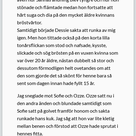
stönade och flämtade medan hon fortsatte att
hårt suga och dia på den mycket äldre kvinnans
bröstvårtor.
Samtidigt började Dessie sakta att runka av mig
igen. Men hon tittade också på den korta lilla
tonårsflickan som stod och nafsade, kysste,
slickade och sög brösten på en vuxen kvinna som
var över 20 år äldre, nästan dubbelt så stor och
dessutom förmodligen helt ovetandes om att
den som gjorde det så skönt för henne bara så
sent som dagen innan hade fyllt 15 år.
Jag sneglade mot Sofie och Ozze. Ozze satt nu i
den andra änden och blundade samtidigt som
Sofie satt på golvet framför honom och sakta
runkade hans kuk. Jag såg att hon var lite kletig
mellan benen och förstod att Ozze hade sprutat i
hennes fitta.