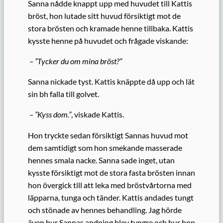
Sanna nådde knappt upp med huvudet till Kattis
bröst, hon lutade sitt huvud försiktigt mot de
stora brösten och kramade henne tillbaka. Kattis
kysste henne på huvudet och frågade viskande:
– ”Tycker du om mina bröst?”
Sanna nickade tyst. Kattis knäppte då upp och lät
sin bh falla till golvet.
– ”Kyss dom.”
, viskade Kattis.
Hon tryckte sedan försiktigt Sannas huvud mot
dem samtidigt som hon smekande masserade
hennes smala nacke. Sanna sade inget, utan
kysste försiktigt mot de stora fasta brösten innan
hon övergick till att leka med bröstvårtorna med
läpparna, tunga och tänder. Kattis andades tungt
och stönade av hennes behandling. Jag hörde
även hur Sannas andning blev tyngre och hur hon