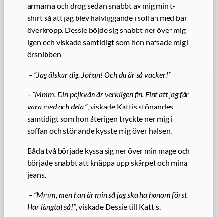
armarna och drog sedan snabbt av mig min t-
shirt så att jag blev halvliggande i soffan med bar
överkropp. Dessie böjde sig snabbt ner över mig
igen och viskade samtidigt som hon nafsade mig i
örsnibben:
– ”Jag älskar dig, Johan! Och du är så vacker!”
– ”Mmm. Din pojkvän är verkligen fin. Fint att jag får
vara med och dela.”
, viskade Kattis stönandes
samtidigt som hon återigen tryckte ner mig i
soffan och stönande kysste mig över halsen.
Båda två började kyssa sig ner över min mage och
började snabbt att knäppa upp skärpet och mina
jeans.
– ”Mmm, men han är min så jag ska ha honom först.
Har längtat så!”
, viskade Dessie till Kattis.