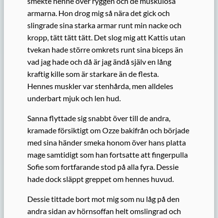
smekte henne över ryggen och de muskulösa
armarna. Hon drog mig så nära det gick och
slingrade sina starka armar runt min nacke och
kropp, tätt tätt tätt. Det slog mig att Kattis utan
tvekan hade större omkrets runt sina biceps än
vad jag hade och då är jag ändå själv en lång
kraftig kille som är starkare än de flesta.
Hennes muskler var stenhårda, men alldeles
underbart mjuk och len hud.
Sanna flyttade sig snabbt över till de andra,
kramade försiktigt om Ozze bakifrån och började
med sina händer smeka honom över hans platta
mage samtidigt som han fortsatte att fingerpulla
Sofie som fortfarande stod på alla fyra. Dessie
hade dock släppt greppet om hennes huvud.
Dessie tittade bort mot mig som nu låg på den
andra sidan av hörnsoffan helt omslingrad och