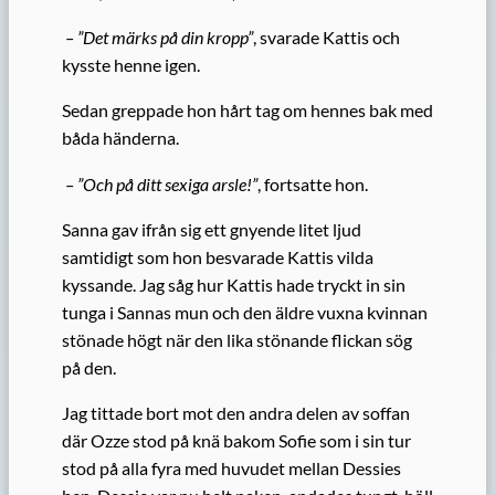
– ”Det märks på din kropp”
, svarade Kattis och
kysste henne igen.
Sedan greppade hon hårt tag om hennes bak med
båda händerna.
– ”Och på ditt sexiga arsle!”
, fortsatte hon.
Sanna gav ifrån sig ett gnyende litet ljud
samtidigt som hon besvarade Kattis vilda
kyssande. Jag såg hur Kattis hade tryckt in sin
tunga i Sannas mun och den äldre vuxna kvinnan
stönade högt när den lika stönande flickan sög
på den.
Jag tittade bort mot den andra delen av soffan
där Ozze stod på knä bakom Sofie som i sin tur
stod på alla fyra med huvudet mellan Dessies