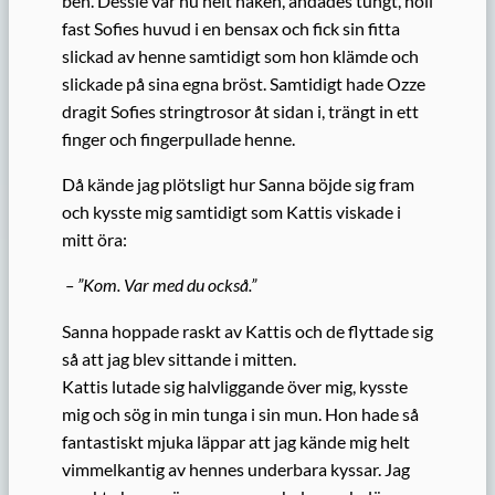
ben. Dessie var nu helt naken, andades tungt, höll
fast Sofies huvud i en bensax och fick sin fitta
slickad av henne samtidigt som hon klämde och
slickade på sina egna bröst. Samtidigt hade Ozze
dragit Sofies stringtrosor åt sidan i, trängt in ett
finger och fingerpullade henne.
Då kände jag plötsligt hur Sanna böjde sig fram
och kysste mig samtidigt som Kattis viskade i
mitt öra:
– ”Kom. Var med du också.”
Sanna hoppade raskt av Kattis och de flyttade sig
så att jag blev sittande i mitten.
Kattis lutade sig halvliggande över mig, kysste
mig och sög in min tunga i sin mun. Hon hade så
fantastiskt mjuka läppar att jag kände mig helt
vimmelkantig av hennes underbara kyssar. Jag