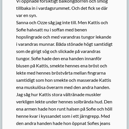
Vi öppnade försiktigt balkongdörren och smög
tillbaka in i vardagsrummet. Och det fick se där
var en syn.
Sanna och Ozze såg jag inte till. Men Kattis och
Sofie halvsatt nu i soffan med benen
hopslingrade och med varandras tungor lekande
i varandras munnar. Båda stönade högt samtidigt
som de girigt sög och slickade på varandras
tungor. Sofie hade den ena handen innanför
blusen på Kattis, smekte hennes ena bröst och
lekte med hennes bröstvårta mellan fingrarna
samtidigt som hon smekte och masserade Kattis
ena muskulösa överarm med den andra handen.
Jag såg hur Kattis stora vältränade muskler
verkligen lekte under hennes solbrända hud. Den
ena armen hade hon runt halsen på Sofie och höll
henne kvar i kyssandet som i ett järngrepp. Med
den andra handen hade hon öppnat Sofies jeans