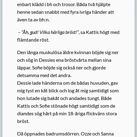
enbart klädd i bh och trosor. Båda två hjälpte
henne sedan snabbt med fyra ivriga händer att
även ta av bh:n.
– ”Åh, gud! Vilka härliga bröst!”
, sa Kattis högt med
flämtande röst.
Den långa muskulösa äldre kvinnan böjde sig ner
och sög in Dessies ena bröstvårta mellan sina
läppar. Sofie böjde sig också ner och gjorde
detsamma med det andra.
Dessie lade händerna om de bådas huvuden, gav
mig tyst en kåt blick och log åt mig samtidigt som
hon lutade sig bakåt och andades tungt. Både
Kattis och Sofie stönade högt samtidigt som de
diandes sög hårt på min 18-åriga flickväns stora
bröst.
Då öppnades badrumsdörren. Ozze och Sanna