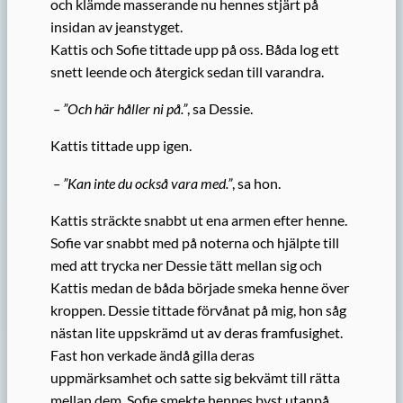
och klämde masserande nu hennes stjärt på
insidan av jeanstyget.
Kattis och Sofie tittade upp på oss. Båda log ett
snett leende och återgick sedan till varandra.
– ”Och här håller ni på.”
, sa Dessie.
Kattis tittade upp igen.
– ”Kan inte du också vara med.”
, sa hon.
Kattis sträckte snabbt ut ena armen efter henne.
Sofie var snabbt med på noterna och hjälpte till
med att trycka ner Dessie tätt mellan sig och
Kattis medan de båda började smeka henne över
kroppen. Dessie tittade förvånat på mig, hon såg
nästan lite uppskrämd ut av deras framfusighet.
Fast hon verkade ändå gilla deras
uppmärksamhet och satte sig bekvämt till rätta
mellan dem. Sofie smekte hennes byst utanpå