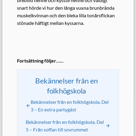
bredvid henne och kysste henne och väldigt
snart hörde vi hur den långa vuxna brunbrända
muskelkvinnan och den bleka lilla tonårsflickan
stönade häftigt mellan kyssarna.
Fortsättning följer……
Bekännelser från en
folkhögskola
Bekännelser från en folkhögskola. Del
3 – En extra partygäst
Bekännelser från en folkhögskola. Del
5 – Från soffan till sovrummet