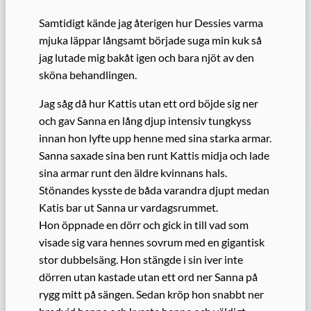
Samtidigt kände jag återigen hur Dessies varma
mjuka läppar långsamt började suga min kuk så
jag lutade mig bakåt igen och bara njöt av den
sköna behandlingen.
Jag såg då hur Kattis utan ett ord böjde sig ner
och gav Sanna en lång djup intensiv tungkyss
innan hon lyfte upp henne med sina starka armar.
Sanna saxade sina ben runt Kattis midja och lade
sina armar runt den äldre kvinnans hals.
Stönandes kysste de båda varandra djupt medan
Katis bar ut Sanna ur vardagsrummet.
Hon öppnade en dörr och gick in till vad som
visade sig vara hennes sovrum med en gigantisk
stor dubbelsäng. Hon stängde i sin iver inte
dörren utan kastade utan ett ord ner Sanna på
rygg mitt på sängen. Sedan kröp hon snabbt ner