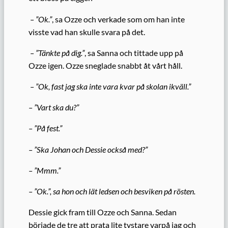
– ”Ok.”
, sa Ozze och verkade som om han inte
visste vad han skulle svara på det.
– ”Tänkte på dig.”
, sa Sanna och tittade upp på
Ozze igen. Ozze sneglade snabbt åt vårt håll.
– ”Ok, fast jag ska inte vara kvar på skolan ikväll.”
– ”Vart ska du?”
– ”På fest.”
– ”Ska Johan och Dessie också med?”
– ”Mmm.”
– ”Ok.”, sa hon och lät ledsen och besviken på rösten.
Dessie gick fram till Ozze och Sanna. Sedan
började de tre att prata lite tystare varpå jag och