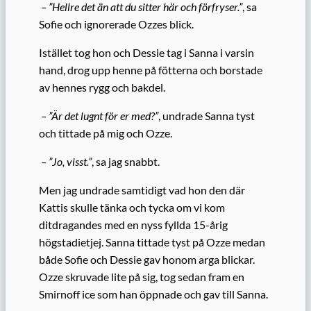
– ”Hellre det än att du sitter här och förfryser.”
, sa
Sofie och ignorerade Ozzes blick.
Istället tog hon och Dessie tag i Sanna i varsin
hand, drog upp henne på fötterna och borstade
av hennes rygg och bakdel.
– ”Är det lugnt för er med?”
, undrade Sanna tyst
och tittade på mig och Ozze.
– ”Jo, visst.”
, sa jag snabbt.
Men jag undrade samtidigt vad hon den där
Kattis skulle tänka och tycka om vi kom
ditdragandes med en nyss fyllda 15-årig
högstadietjej. Sanna tittade tyst på Ozze medan
både Sofie och Dessie gav honom arga blickar.
Ozze skruvade lite på sig, tog sedan fram en
Smirnoff ice som han öppnade och gav till Sanna.