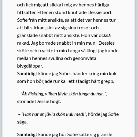
och fick mig att slicka i mig av hennes härliga
fittsafter. Efter en stund knuffade Dessie bort
Sofie från mitt ansikte, sa att det var hennes tur
att bli slickad, slet av sig sina trosor och
gränslade snabbt mitt ansikte. Hon var också
rakad. Jag borrade snabbt in min mun i Dessies
sköte och tryckte in min tunga så långt jag kunde
mellan hennes svullna och genomvåta
blygdläppar.
Samtidigt kände jag Sofies händer kring min kuk
som hon började runka i ett stadigt hårt grepp.
– ”Åh älskling, vilken jävla skön tunga du har!”
,
stönade Dessie högt.
– ”Han har en jävla skön kuk med!”
, hörde jag Sofie
säga.
Samtidigt kände jag hur Sofie satte sig gränsle