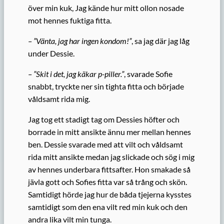
över min kuk, Jag kände hur mitt ollon nosade
mot hennes fuktiga fitta.
– ”Vänta, jag har ingen kondom!”
, sa jag där jag låg
under Dessie.
– ”Skit i det, jag käkar p-piller.”
, svarade Sofie
snabbt, tryckte ner sin tighta fitta och började
våldsamt rida mig.
Jag tog ett stadigt tag om Dessies höfter och
borrade in mitt ansikte ännu mer mellan hennes
ben. Dessie svarade med att vilt och våldsamt
rida mitt ansikte medan jag slickade och sög i mig
av hennes underbara fittsafter. Hon smakade så
jävla gott och Sofies fitta var så trång och skön.
Samtidigt hörde jag hur de båda tjejerna kysstes
samtidigt som den ena vilt red min kuk och den
andra lika vilt min tunga.