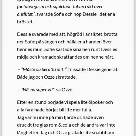
fontänorgasm och squirtade Johan rakt över
ansiktet.”
, svarade Sofie och nöp Dessie i det ena
bröstet.
Dessie svarade med att, högröd i ansiktet, brotta
ner Sofie på sängen och hålla ena handen över
hennes mun. Sofie kastade sina ben runt Dessies
midja och kramade skrattandes om henne hårt.
– ”Måste du berätta allt?”
, fnissade Dessie generat.
Både jag och Ozze skrattade.
– ”Nä, nu super vi!”
, sa Ozze.
Efter en stund började vi spela lite ölpoker och
alla fyra hade börjat bli lite mer fulla.
Jag var nu inne på min fjärde öl, hade även
druckit tre glas rom & cola och de andra var inte
långt efter. Jag och Ozze grälade lite snabbt om