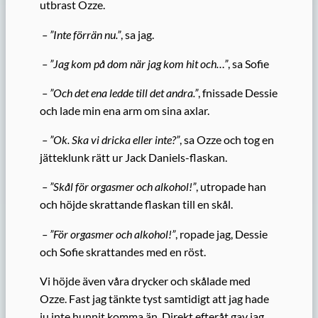
utbrast Ozze.
– ”Inte förrän nu.”
, sa jag.
– ”Jag kom på dom när jag kom hit och…”
, sa Sofie
– ”Och det ena ledde till det andra.”
, fnissade Dessie
och lade min ena arm om sina axlar.
– ”Ok. Ska vi dricka eller inte?”
, sa Ozze och tog en
jätteklunk rätt ur Jack Daniels-flaskan.
– ”Skål för orgasmer och alkohol!”
, utropade han
och höjde skrattande flaskan till en skål.
– ”För orgasmer och alkohol!”
, ropade jag, Dessie
och Sofie skrattandes med en röst.
Vi höjde även våra drycker och skålade med
Ozze. Fast jag tänkte tyst samtidigt att jag hade
ju inte hunnit komma än. Direkt efteråt gav jag