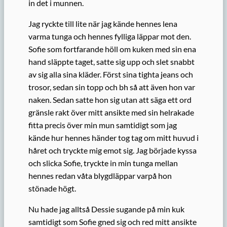
in det i munnen.
Jag ryckte till lite när jag kände hennes lena
varma tunga och hennes fylliga läppar mot den.
Sofie som fortfarande höll om kuken med sin ena
hand släppte taget, satte sig upp och slet snabbt
av sig alla sina kläder. Först sina tighta jeans och
trosor, sedan sin topp och bh så att även hon var
naken. Sedan satte hon sig utan att säga ett ord
gränsle rakt över mitt ansikte med sin helrakade
fitta precis över min mun samtidigt som jag
kände hur hennes händer tog tag om mitt huvud i
håret och tryckte mig emot sig. Jag började kyssa
och slicka Sofie, tryckte in min tunga mellan
hennes redan våta blygdläppar varpå hon
stönade högt.
Nu hade jag alltså Dessie sugande på min kuk
samtidigt som Sofie gned sig och red mitt ansikte