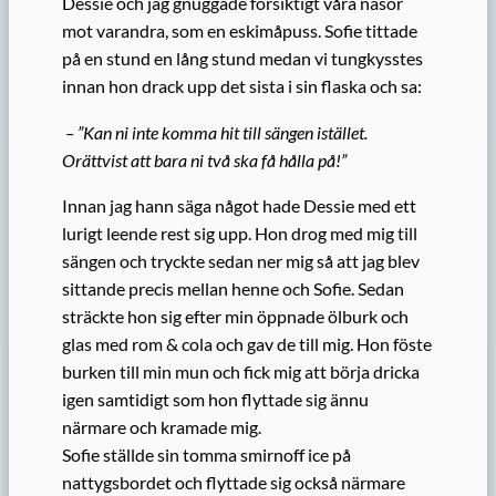
Dessie och jag gnuggade försiktigt våra näsor
mot varandra, som en eskimåpuss. Sofie tittade
på en stund en lång stund medan vi tungkysstes
innan hon drack upp det sista i sin flaska och sa:
– ”Kan ni inte komma hit till sängen istället.
Orättvist att bara ni två ska få hålla på!”
Innan jag hann säga något hade Dessie med ett
lurigt leende rest sig upp. Hon drog med mig till
sängen och tryckte sedan ner mig så att jag blev
sittande precis mellan henne och Sofie. Sedan
sträckte hon sig efter min öppnade ölburk och
glas med rom & cola och gav de till mig. Hon föste
burken till min mun och fick mig att börja dricka
igen samtidigt som hon flyttade sig ännu
närmare och kramade mig.
Sofie ställde sin tomma smirnoff ice på
nattygsbordet och flyttade sig också närmare