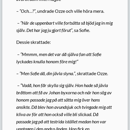
– ”Och…?”
, undrade Ozze och ville höra mera.
– ”När de uppenbart ville fortsätta så bjöd jag in mig
själv. Det har jag ju gjort förut”
, sa Sofie.
Dessie skrattade:
– ”Mmmm, men det var då själva fan att Sofie
lyckades knulla honom före mig!”
– ”Men Sofie då, din jävla slyna.”
, skrattade Ozze.
– ”Vadå, hon får skylla sig själv. Hon hade så jävla
bråttom att få av Johan byxorna och när hon sög av
honom passade jag på att sätta mig över hans
ansikte. Då blev hon avundsjuk och tvingade mig att
kliva av för att hon också ville bli slickad. Då
passade jag på att testrida istället medan hon var
upptagen i den andra änden. Hon fick en