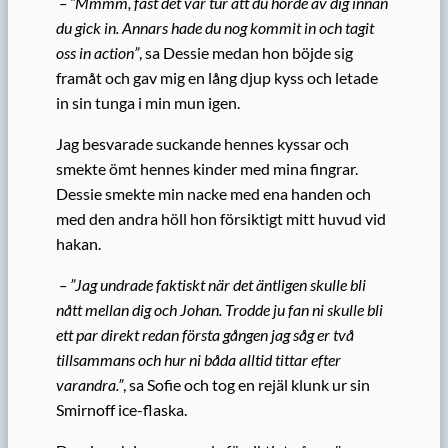
– ”Mmmm, fast det var tur att du hörde av dig innan
du gick in. Annars hade du nog kommit in och tagit
oss in action”
, sa Dessie medan hon böjde sig
framåt och gav mig en lång djup kyss och letade
in sin tunga i min mun igen.
Jag besvarade suckande hennes kyssar och
smekte ömt hennes kinder med mina fingrar.
Dessie smekte min nacke med ena handen och
med den andra höll hon försiktigt mitt huvud vid
hakan.
– ”Jag undrade faktiskt när det äntligen skulle bli
nått mellan dig och Johan. Trodde ju fan ni skulle bli
ett par direkt redan första gången jag såg er två
tillsammans och hur ni båda alltid tittar efter
varandra.”
, sa Sofie och tog en rejäl klunk ur sin
Smirnoff ice-flaska.