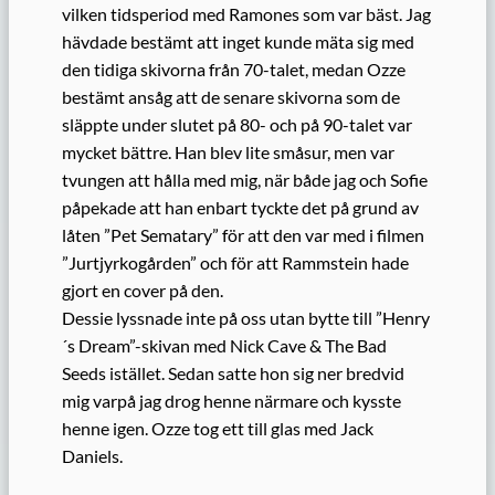
vilken tidsperiod med Ramones som var bäst. Jag
hävdade bestämt att inget kunde mäta sig med
den tidiga skivorna från 70-talet, medan Ozze
bestämt ansåg att de senare skivorna som de
släppte under slutet på 80- och på 90-talet var
mycket bättre. Han blev lite småsur, men var
tvungen att hålla med mig, när både jag och Sofie
påpekade att han enbart tyckte det på grund av
låten ”Pet Sematary” för att den var med i filmen
”Jurtjyrkogården” och för att Rammstein hade
gjort en cover på den.
Dessie lyssnade inte på oss utan bytte till ”Henry
´s Dream”-skivan med Nick Cave & The Bad
Seeds istället. Sedan satte hon sig ner bredvid
mig varpå jag drog henne närmare och kysste
henne igen. Ozze tog ett till glas med Jack
Daniels.