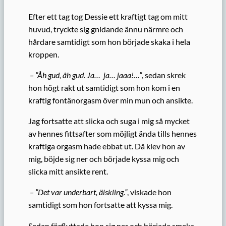
Efter ett tag tog Dessie ett kraftigt tag om mitt
huvud, tryckte sig gnidande ännu närmre och
hårdare samtidigt som hon började skaka i hela
kroppen.
– ”Åh gud, åh gud. Ja… ja… jaaa!…”
, sedan skrek
hon högt rakt ut samtidigt som hon kom i en
kraftig fontänorgasm över min mun och ansikte.
Jag fortsatte att slicka och suga i mig så mycket
av hennes fittsafter som möjligt ända tills hennes
kraftiga orgasm hade ebbat ut. Då klev hon av
mig, böjde sig ner och började kyssa mig och
slicka mitt ansikte rent.
– ”Det var underbart, älskling.”
, viskade hon
samtidigt som hon fortsatte att kyssa mig.
Sedan förflyttade hon sig ner och började smeka