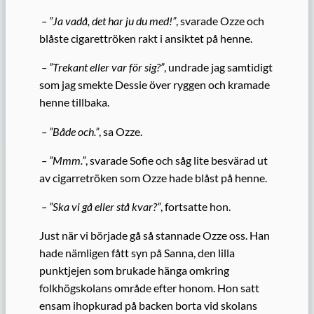
– ”Ja vadå, det har ju du med!”
, svarade Ozze och
blåste cigarettröken rakt i ansiktet på henne.
– ”Trekant eller var för sig?”
, undrade jag samtidigt
som jag smekte Dessie över ryggen och kramade
henne tillbaka.
– ”Både och.”
, sa Ozze.
– ”Mmm.”
, svarade Sofie och såg lite besvärad ut
av cigarretröken som Ozze hade blåst på henne.
– ”Ska vi gå eller stå kvar?”
, fortsatte hon.
Just när vi började gå så stannade Ozze oss. Han
hade nämligen fått syn på Sanna, den lilla
punktjejen som brukade hänga omkring
folkhögskolans område efter honom. Hon satt
ensam ihopkurad på backen borta vid skolans