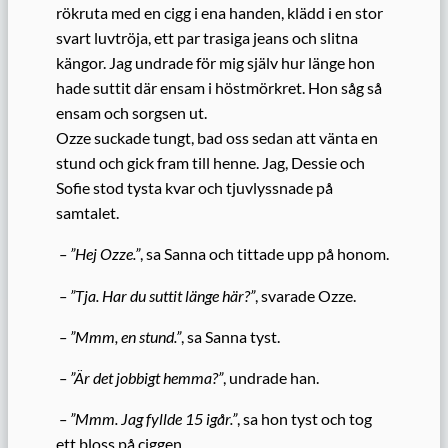
rökruta med en cigg i ena handen, klädd i en stor
svart luvtröja, ett par trasiga jeans och slitna
kängor. Jag undrade för mig själv hur länge hon
hade suttit där ensam i höstmörkret. Hon såg så
ensam och sorgsen ut.
Ozze suckade tungt, bad oss sedan att vänta en
stund och gick fram till henne. Jag, Dessie och
Sofie stod tysta kvar och tjuvlyssnade på
samtalet.
– ”Hej Ozze.”
, sa Sanna och tittade upp på honom.
– ”Tja. Har du suttit länge här?”
, svarade Ozze.
– ”Mmm, en stund.”
, sa Sanna tyst.
– ”Är det jobbigt hemma?”
, undrade han.
– ”Mmm. Jag fyllde 15 igår.”
, sa hon tyst och tog
ett bloss på ciggen