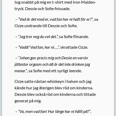
tog snabbt på mig en t-shirt med Iron Maiden-
tryck. Dessie och Sofie fnissade.
– ”Vad är det med er, vad fan har ni haft för er?”
, sa
Ozze undrande till Dessie och Sofie.
– ”Jag tror nog du vet det.”,
sa Sofie flinande.
– ”Vadå? Vad fan, har ni….”,
skrattade Ozze.
– ”Johan gav precis mig och Dessie en varsin
jättestor orgasm och då är det inte drinken jag
menar.”
, sa Sofie med ett syrligt leende.
Ozze satte nästan whiskeyn i halsen och jag
kände hur jag återigen blev röd om kinderna.
Dessie blev också röd om kinderna och tittade
generat på mig.
– ”Va, men vad fan! Hur länge har ni hållt på?”
,