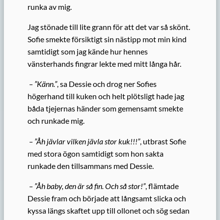
runka av mig.
Jag stönade till lite grann för att det var så skönt.
Sofie smekte försiktigt sin nästipp mot min kind
samtidigt som jag kände hur hennes
vänsterhands fingrar lekte med mitt långa hår.
– ”Känn.”
, sa Dessie och drog ner Sofies
högerhand till kuken och helt plötsligt hade jag
båda tjejernas händer som gemensamt smekte
och runkade mig.
– ”Åh jävlar vilken jävla stor kuk!!!”
, utbrast Sofie
med stora ögon samtidigt som hon sakta
runkade den tillsammans med Dessie.
– ”Åh baby, den är så fin. Och så stor!”
, flämtade
Dessie fram och började att långsamt slicka och
kyssa längs skaftet upp till ollonet och sög sedan