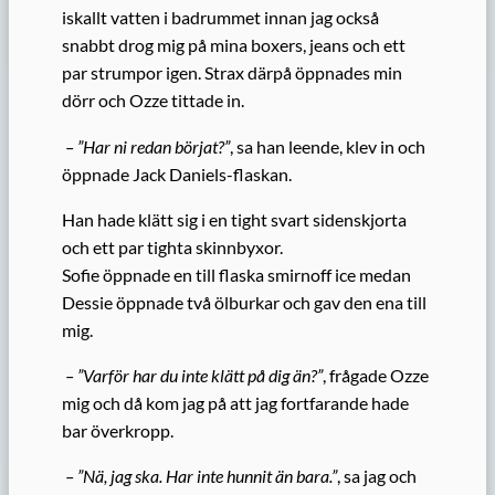
iskallt vatten i badrummet innan jag också
snabbt drog mig på mina boxers, jeans och ett
par strumpor igen. Strax därpå öppnades min
dörr och Ozze tittade in.
– ”Har ni redan börjat?”
, sa han leende, klev in och
öppnade Jack Daniels-flaskan.
Han hade klätt sig i en tight svart sidenskjorta
och ett par tighta skinnbyxor.
Sofie öppnade en till flaska smirnoff ice medan
Dessie öppnade två ölburkar och gav den ena till
mig.
– ”Varför har du inte klätt på dig än?”
, frågade Ozze
mig och då kom jag på att jag fortfarande hade
bar överkropp.
– ”Nä, jag ska. Har inte hunnit än bara.”
, sa jag och