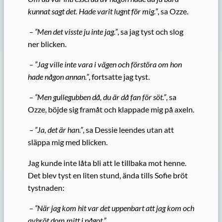
kunnat sagt det. Hade varit lugnt för mig.”
, sa Ozze.
– ”Men det visste ju inte jag.”
, sa jag tyst och slog
ner blicken.
– ”Jag ville inte vara i vägen och förstöra om hon
hade någon annan.”
, fortsatte jag tyst.
– ”Men gullegubben då, du är då fan för söt.”
, sa
Ozze, böjde sig framåt och klappade mig på axeln.
– ”Ja, det är han.”
, sa Dessie leendes utan att
släppa mig med blicken.
Jag kunde inte låta bli att le tillbaka mot henne.
Det blev tyst en liten stund, ända tills Sofie bröt
tystnaden:
– ”När jag kom hit var det uppenbart att jag kom och
avbröt dom mitt i något.”