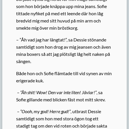
som hon började knäppa upp mina jeans. Sofie
tittade nyfiket på med ett leende där hon låg
bredvid mig med sitt huvud på min arm och
smekte mig över min bröstkorg.
– ”Åh vad jag har längtat!”, sa Dessie stönande
samtidigt som hon drog av mig jeansen och även
mina boxers så att jag plötsligt låg helt naken på
sängen.
Både hon och Sofie flämtade till vid synen av min
erigerade kuk.
– ”Åh shit! Wow! Den var inte liten! Jävlar!”
, sa
Sofie gillande med blicken fäst mot mitt skrev.
– ”Oooh, my god! Herre gud!”
, utbrast Dessie
samtidigt som hon med stora ögon tog ett
stadigt tag om den vid roten och började sakta