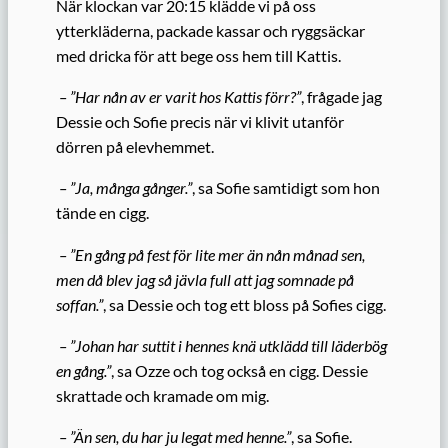
När klockan var 20:15 klädde vi på oss
ytterkläderna, packade kassar och ryggsäckar
med dricka för att bege oss hem till Kattis.
– ”Har nån av er varit hos Kattis förr?”
, frågade jag
Dessie och Sofie precis när vi klivit utanför
dörren på elevhemmet.
– ”Ja, många gånger.”
, sa Sofie samtidigt som hon
tände en cigg.
– ”En gång på fest för lite mer än nån månad sen,
men då blev jag så jävla full att jag somnade på
soffan.”
, sa Dessie och tog ett bloss på Sofies cigg.
– ”Johan har suttit i hennes knä utklädd till läderbög
en gång.”
, sa Ozze och tog också en cigg. Dessie
skrattade och kramade om mig.
– ”Än sen, du har ju legat med henne.”
, sa Sofie.