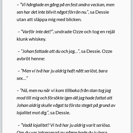
– ”Vi hånglade en gång på en fest andra veckan, men
sen har det inte blivit något förrän nu.”
, sa Dessie
utan att släppa mig med blicken.
– ”Varför inte det?”
, undrade Ozze och tog en rejäl
klunk whiskey.
– ”Johan fattade att du och jag…”
, sa Dessie. Ozze
avbröt henne:
– ”Men vi två har ju aldrig haft nått seriöst, bara
sex…”
– ”Nä, men nu när vi kom tillbaka från stan tog jag
mod till mig och försökte igen då jag hade fattat att
Johan aldrig skulle vågat ta första steget på grund av
lojalitet mot dig.”
, sa Dessie.
– ”Vadå lojalitet? Vi två har ju aldrig varit seriösa.
Om du var intresserad av någon hade du ju bara