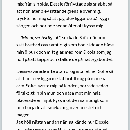
mig från sin sida. Dessie förflyttade sig snabbt så
att hon åter blev sittande grensle över mig,
tryckte ner mig så att jag blev liggande på rygg i
sängen och började sedan åter att kyssa mig.
– ”Mmm, ser härligt ut.”
, suckade Sofie där hon
satt bredvid oss samtidigt som hon räddade både
min ölburk och mitt glas med rom & cola som jag
höll på att tappa och ställde de på nattygsbordet.
Dessie svarade inte utan drog istället ner Sofie så
att hon blev liggande tätt intill mig på min ena
arm. Sofie kysste mig på kinden, borrade sedan
försiktigt in sin mun och näsa mot min hals,
placerade en mjuk kyss mot den samtidigt som
hon började att smeka mig över bröstet och
magen.
Jag höll nästan andan när jag kände hur Dessie
började kyssa sig neråt för min mage samtidigt