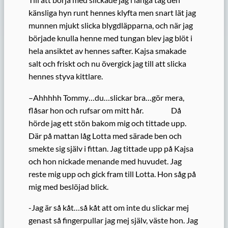
känsliga hyn runt hennes klyfta men snart lät jag
munnen mjukt slicka blygdläpparna, och när jag
började knulla henne med tungan blev jag blöt i
hela ansiktet av hennes safter. Kajsa smakade
salt och friskt och nu övergick jag till att slicka
hennes styva kittlare.
–Ahhhhh Tommy…du…slickar bra…gör mera,
flåsar hon och rufsar om mitt hår. Då
hörde jag ett stön bakom mig och tittade upp.
Där på mattan låg Lotta med särade ben och
smekte sig själv i fittan. Jag tittade upp på Kajsa
och hon nickade menande med huvudet. Jag
reste mig upp och gick fram till Lotta. Hon såg på
mig med beslöjad blick.
-Jag är så kåt…så kåt att om inte du slickar mej
genast så fingerpullar jag mej själv, väste hon. Jag