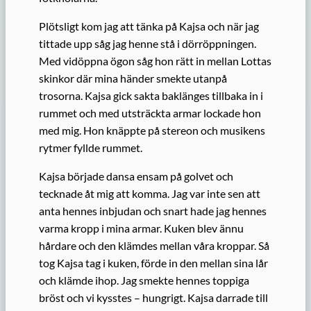
Plötsligt kom jag att tänka på Kajsa och när jag
tittade upp såg jag henne stå i dörröppningen.
Med vidöppna ögon såg hon rätt in mellan Lottas
skinkor där mina händer smekte utanpå
trosorna. Kajsa gick sakta baklänges tillbaka in i
rummet och med utsträckta armar lockade hon
med mig. Hon knäppte på stereon och musikens
rytmer fyllde rummet.
Kajsa började dansa ensam på golvet och
tecknade åt mig att komma. Jag var inte sen att
anta hennes inbjudan och snart hade jag hennes
varma kropp i mina armar. Kuken blev ännu
hårdare och den klämdes mellan våra kroppar. Så
tog Kajsa tag i kuken, förde in den mellan sina lår
och klämde ihop. Jag smekte hennes toppiga
bröst och vi kysstes – hungrigt. Kajsa darrade till