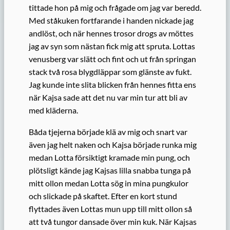
tittade hon på mig och frågade om jag var beredd.
Med ståkuken fortfarande i handen nickade jag
andlöst, och när hennes trosor drogs av möttes
jag av syn som nästan fick mig att spruta. Lottas
venusberg var slätt och fint och ut från springan
stack två rosa blygdläppar som glänste av fukt.
Jag kunde inte slita blicken från hennes fitta ens
när Kajsa sade att det nu var min tur att bli av
med kläderna.
Båda tjejerna började klä av mig och snart var
även jag helt naken och Kajsa började runka mig
medan Lotta försiktigt kramade min pung, och
plötsligt kände jag Kajsas lilla snabba tunga på
mitt ollon medan Lotta sög in mina pungkulor
och slickade på skaftet. Efter en kort stund
flyttades även Lottas mun upp till mitt ollon så
att två tungor dansade över min kuk. När Kajsas