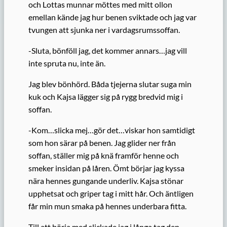
och Lottas munnar möttes med mitt ollon
emellan kände jag hur benen sviktade och jag var
tvungen att sjunka ner i vardagsrumssoffan.
-Sluta, bönföll jag, det kommer annars…jag vill
inte spruta nu, inte än.
Jag blev bönhörd. Båda tjejerna slutar suga min
kuk och Kajsa lägger sig på rygg bredvid mig i
soffan.
-Kom…slicka mej…gör det…viskar hon samtidigt
som hon särar på benen. Jag glider ner från
soffan, ställer mig på knä fram­för henne och
smeker insidan på låren. Ömt börjar jag kyssa
nära hennes gungande underliv. Kajsa stönar
upphetsat och griper tag i mitt hår. Och äntligen
får min mun smaka på hennes under­bara fitta.
Till att börja med slickade jag i långa tag den