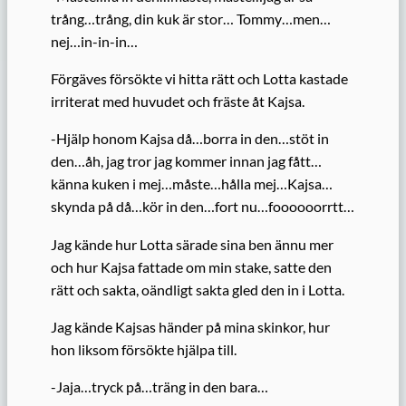
trång…trång, din kuk är stor… Tommy…men…
nej…in-in-in…
Förgäves försökte vi hitta rätt och Lotta kastade
irriterat med huvudet och fräste åt Kajsa.
-Hjälp honom Kajsa då…borra in den…stöt in
den…åh, jag tror jag kommer innan jag fått…
känna kuken i mej…måste…hålla mej…Kajsa…
skynda på då…kör in den…fort nu…foooooorrtt…
Jag kände hur Lotta särade sina ben ännu mer
och hur Kajsa fattade om min stake, satte den
rätt och sakta, oändligt sakta gled den in i Lotta.
Jag kände Kajsas händer på mina skinkor, hur
hon liksom försökte hjälpa till.
-Jaja…tryck på…träng in den bara…