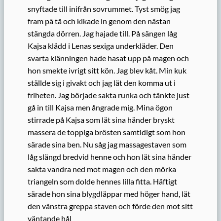
snyftade till inifrån sovrummet. Tyst smög jag
fram på tå och kikade in genom den nästan
stängda dörren. Jag hajade till. På sängen låg
Kajsa klädd i Lenas sexiga underkläder. Den
svarta klänningen hade hasat upp på magen och
hon smekte ivrigt sitt kön. Jag blev kåt. Min kuk
ställde sig i givakt och jag lät den komma ut i
friheten. Jag började sakta runka och tänkte just
gå in till Kajsa men ångrade mig. Mina ögon
stirrade på Kajsa som lät sina händer bryskt
massera de toppiga brösten samtidigt som hon
särade sina ben. Nu såg jag massagestaven som
låg slängd bredvid henne och hon lät sina händer
sakta vandra ned mot magen och den mörka
triangeln som dolde hennes lilla fitta. Häftigt
särade hon sina blygdläppar med höger hand, lät
den vänstra greppa staven och förde den mot sitt
väntande hål