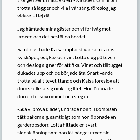
trötta så lägg er och vila i vår säng, föreslog jag
vidare. –Hej då.
Jag hämtade mina gäster och vi for iväg mot
krogen och det beställda bordet.
Samtidigt hade Kajsa upptäckt vad som fanns i
kylskåpet; ost, kex och vin. Lotta slog på teven
och de slog sig ner för att fika. Vinet och tilltugget
dukades upp och de började äta. Snart var de
trötta på allt tevetittande och Kajsa föreslog att
dom skulle se sig om­kring litet. Hon öppnade
dörren till sovrummet och steg in.
-Ska vi prova kläder, undrade hon till kompisen
tätt bakom sig, sam­tidigt som hon öppnade en
garderobsdörr. Lotta hittade en svart
sidenklänning som hon lät hänga utmed sin