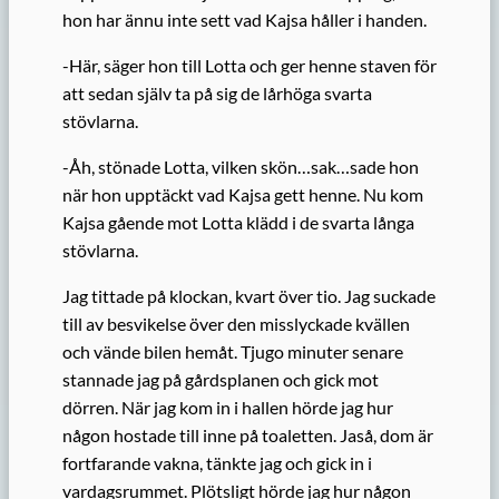
hon har ännu inte sett vad Kajsa håller i handen.
-Här, säger hon till Lotta och ger henne staven för
att sedan själv ta på sig de lårhöga svarta
stövlarna.
-Åh, stönade Lotta, vilken skön…sak…sade hon
när hon upptäckt vad Kajsa gett henne. Nu kom
Kajsa gående mot Lotta klädd i de svarta långa
stövlarna.
Jag tittade på klockan, kvart över tio. Jag suckade
till av be­svikelse över den misslyckade kvällen
och vände bilen hemåt. Tjugo minuter senare
stannade jag på gårdsplanen och gick mot
dörren. När jag kom in i hallen hörde jag hur
någon hostade till inne på toaletten. Jaså, dom är
fortfarande vakna, tänkte jag och gick in i
vardagsrummet. Plötsligt hörde jag hur någon