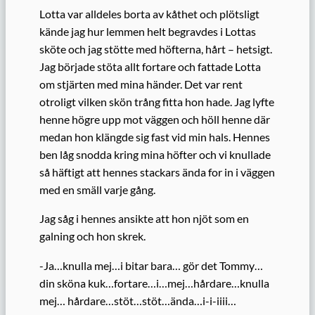
Lotta var alldeles borta av kåthet och plötsligt
kände jag hur lemmen helt begravdes i Lottas
sköte och jag stötte med höfterna, hårt – hetsigt.
Jag började stöta allt fortare och fattade Lotta
om stjärten med mina händer. Det var rent
otroligt vilken skön trång fitta hon hade. Jag lyfte
henne högre upp mot väggen och höll henne där
medan hon klängde sig fast vid min hals. Hennes
ben låg snodda kring mina höfter och vi knullade
så häftigt att hennes stackars ända for in i väggen
med en smäll varje gång.
Jag såg i hennes ansikte att hon njöt som en
galning och hon skrek.
-Ja…knulla mej…i bitar bara… gör det Tommy…
din sköna kuk…fortare…i…mej…hårdare…knulla
mej… hårdare…stöt…stöt…ända…i-i-iiii…