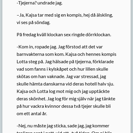
-Tjejerna? undrade jag.
–Ja, Kajsa tar med sig en kompis, hej då älskling,
vi ses på söndag.
På fredag kväll klockan sex ringde dörrklockan.
-Kom in, ropade jag. Jag förstod att det var
barnvakterna som kom. Kajsa och hennes kompis
Lotta steg på. Jag hälsade på tjejerna, förklarade
vad som fanns i kylskåpet och hur lillen skulle
skötas om han vaknade. Jag var stressad, jag
skulle hämta danskarna vid deras hotell halv sju.
Kajsa och Lotta log mot mig och jag upptäckte
deras skönhet. Jag log för mig själv när jag tänkte
på hur vackra kvin­nor dessa två tjejer skulle bli
om ett antal år.
-Nej, nu måste jag sticka, sade jag, jag kommer
troligen sent i natt, vid ett -två tiden. Om ni blir