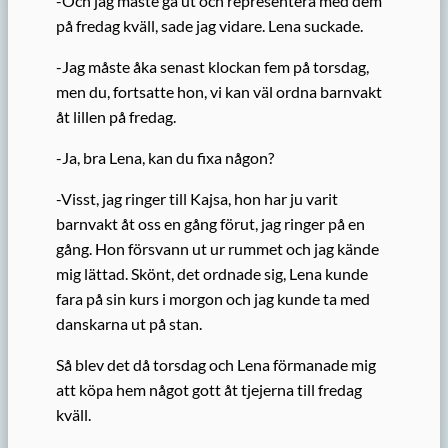
-Och jag måste gå ut och representera med dem
på fredag kväll, sade jag vidare. Lena suckade.
-Jag måste åka senast klockan fem på torsdag,
men du, fortsatte hon, vi kan väl ordna barnvakt
åt lillen på fredag.
-Ja, bra Lena, kan du fixa någon?
-Visst, jag ringer till Kajsa, hon har ju varit
barnvakt åt oss en gång förut, jag ringer på en
gång. Hon försvann ut ur rummet och jag kände
mig lättad. Skönt, det ordnade sig, Lena kunde
fara på sin kurs i morgon och jag kunde ta med
danskarna ut på stan.
Så blev det då torsdag och Lena förmanade mig
att köpa hem något gott åt tjejerna till fredag
kväll.