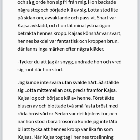
och så gjorde hon sig fri från mig. Hon backade
några steg och bö­rjade klä av sig. Lotta stod lite
på sidan om, avvaktande och passivt. Snart var
Kajsa avklädd, och hon lät mina lystna ögon
betrakta hennes kropp. Kajsas könshår var svart,
hennes bakdel var fantastisk och kroppen brun,
där fanns inga märken efter några kläder.
-Tycker du att jag är snygg, undrade hon och vred
sig runt där hon stod.
Jag kunde inte svara utan svalde hårt. Så ställde
sig Lotta mittemellan oss, precis framför Kajsa.
Kajsa log och började klä av henne. Först åkte
blusen av och blottade två små fasta bröst med
röda bröstvårtor. Sedan var det kjolens tur, och
när hon stod i bara trosorna kunde jag inte låta
bli att tycka att hennes kropp var lika fin som
Kajsas. När Kajsa tog tag i hennes troslinning