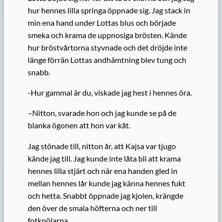
hur hennes lilla springa öppnade sig. Jag stack in
min ena hand under Lottas blus och började
smeka och krama de uppnosiga brösten. Kände
hur bröstvårtorna styvnade och det dröjde inte
länge förrän Lottas andhämtning blev tung och
snabb.
-Hur gammal är du, viskade jag hest i hennes öra.
–Nitton, svarade hon och jag kunde se på de
blanka ögonen att hon var kåt.
Jag stönade till, nitton år, att Kajsa var tjugo
kände jag till. Jag kunde inte låta bli att krama
hennes lilla stjärt och när ena handen gled in
mellan hennes lår kunde jag känna hennes fukt
och hetta. Snabbt öppnade jag kjolen, krängde
den över de smala höfterna och ner till
fotknölarna.