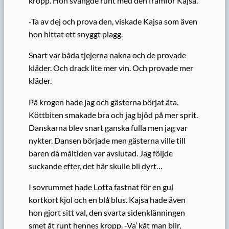
kropp. Hon svängde runt med den framför Kajsa.
-Ta av dej och prova den, viskade Kajsa som även
hon hittat ett snyggt plagg.
Snart var båda tjejerna nakna och de provade
kläder. Och drack lite mer vin. Och provade mer
kläder.
På krogen hade jag och gästerna börjat äta.
Köttbiten smakade bra och jag bjöd på mer sprit.
Danskarna blev snart ganska fulla men jag var
nykter. Dansen började men gästerna ville till
baren då måltiden var avslutad. Jag följde
suckande efter, det här skulle bli dyrt…
I sovrummet hade Lotta fastnat för en gul
kortkort kjol och en blå blus. Kajsa hade även
hon gjort sitt val, den svarta sidenklänningen
smet åt runt hennes kropp. -Va’ kåt man blir,