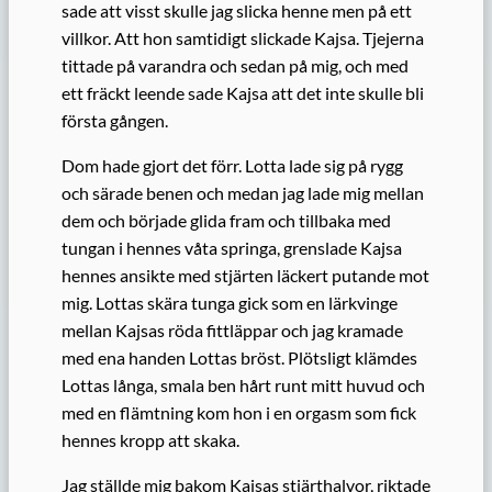
sade att visst skulle jag slicka henne men på ett
villkor. Att hon samtidigt slickade Kajsa. Tjejerna
tittade på varandra och sedan på mig, och med
ett fräckt leende sade Kajsa att det inte skulle bli
första gången.
Dom hade gjort det förr. Lotta lade sig på rygg
och särade benen och medan jag lade mig mellan
dem och började glida fram och till­baka med
tungan i hennes våta springa, grenslade Kajsa
hennes ansikte med stjärten läckert putande mot
mig. Lottas skära tunga gick som en lärkvinge
mellan Kajsas röda fittläppar och jag kramade
med ena handen Lottas bröst. Plötsligt klämdes
Lottas långa, smala ben hårt runt mitt huvud och
med en flämtning kom hon i en orgasm som fick
hennes kropp att skaka.
Jag ställde mig bakom Kajsas stjärthalvor, riktade