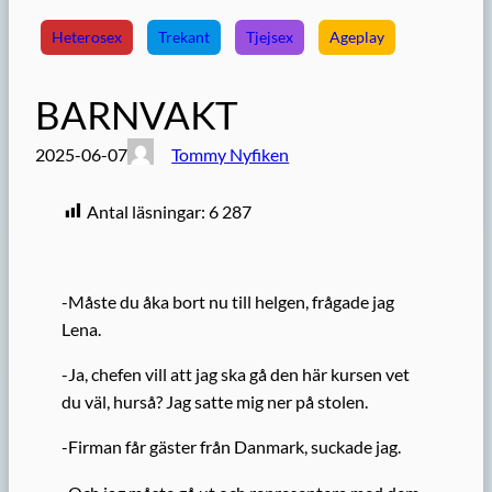
Heterosex
Trekant
Tjejsex
Ageplay
BARNVAKT
2025-06-07
Tommy Nyfiken
Antal läsningar:
6 287
-Måste du åka bort nu till helgen, frågade jag
Lena.
-Ja, chefen vill att jag ska gå den här kursen vet
du väl, hurså? Jag satte mig ner på stolen.
-Firman får gäster från Danmark, suckade jag.