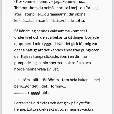
-Ko-kommer Tommy – jag…kommer nu…
Tommy…kom du också…spruta i mej…du får…jag
äter…äter piller…du fååååårrr…din sköna
kuksås…i…min…min fitta…vrålade Lotta.
Så kände jag hennes våldsamma kramper i
underlivet och den välbekanta kittlingen började
djupt nere i min ryggrad. När det gick för mig var
det så häftigt att det kändes ända från pungroten
där Kajsas tunga slickade. Som i en dimma
pumpade jag in min sperma i Lottas fitta och
hörde henne vråla av lust.
-Ja…töm…allt…töööömm…töm hela kuken…i mej
bara…gör det… det…Tommy…
aaaaaarrrgggghhhh…
Lotta var i vild extas och det gick på nytt för
henne. Lotta skrek rakt ut och i hennes vackra