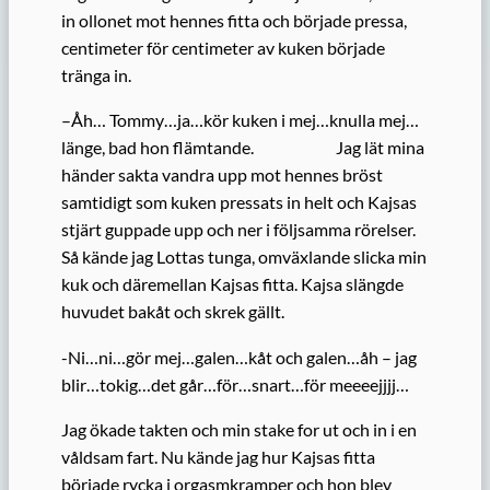
in ollonet mot hennes fitta och började pressa,
centimeter för centimeter av kuken började
tränga in.
–Åh… Tommy…ja…kör kuken i mej…knulla mej…
länge, bad hon flämtande. Jag lät mina
händer sakta vandra upp mot hennes bröst
samtidigt som kuken pressats in helt och Kajsas
stjärt guppade upp och ner i följsamma rörelser.
Så kände jag Lottas tunga, omväxlande slicka min
kuk och däremellan Kajsas fitta. Kajsa slängde
huvudet bakåt och skrek gällt.
-Ni…ni…gör mej…galen…kåt och galen…åh – jag
blir…tokig…det går…för…snart…för meeeejjjj…
Jag ökade takten och min stake for ut och in i en
våldsam fart. Nu kände jag hur Kajsas fitta
började rycka i orgasmkramper och hon blev