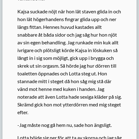
Kajsa suckade nöjt när hon lät staven glida in och
hon lät högerhandens fingrar glida upp och ner
längs fittan. Hennes huvud kastades allt
snabbare åt båda sidor och jag såg hur hon njöt
av sin egen behandling. Jag runkade min kuk allt
ivrigare och plötsligt körde Kajsa in löskuken så
långt in i sig som möjligt, gick upp i brygga och
skrek ut sin orgasm. Så hörde jag hur dörren till
toaletten öppnades och Lotta steg ut. Hon
stannade mitt i steget då hon såg mig stå där
vänd mot henne med kuken i handen. Jag
noterade att även Lotta hade sexiga kläder på sig.
Skrämd gick hon mot ytterdörren med mig steget
efter.
-Jag måste nog gå hem nu, sade hon ängsligt.
Lotta böjde sig ner för att ta av skorna och jag såg