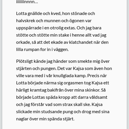
iiiiiiinnnn…
Lotta gnällde och kved, hon stönade och
halvskrek och munnen och ögonen var
uppspärrade i en otrolig extas. Och jag bara
stötte och stötte min stake i henne allt vad jag
orkade, så att det ekade av klatchandet när den
lilla rumpan for in i väggen.
Plötsligt kände jag händer som smekte mig över
stjärten och pungen. Det var Kajsa som även hon
ville vara med i vår knull­glada kamp. Precis när
Lotta började närma sig orgasmen tog Kajsa ett
härligt kramtag bakifrån över mina skinkor. Så
började Lottas späda kropp att darra våldsamt
och jag förstår vad som strax skall ske. Kajsa
slickade min studsande pung och drog med sina
naglar över min spända stjärt.