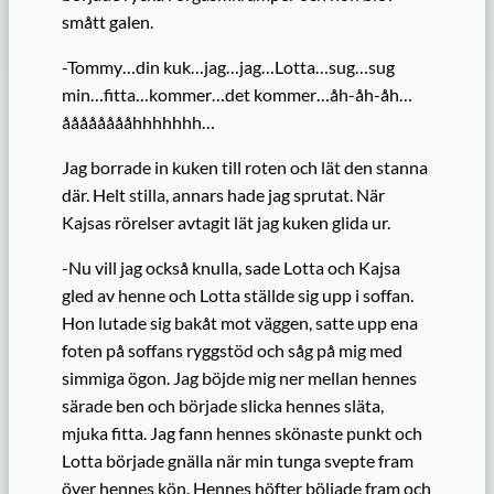
smått galen.
-Tommy…din kuk…jag…jag…Lotta…sug…sug
min…fitta…kommer…det kommer…åh-åh-åh…
ååååååååhhhhhhh…
Jag borrade in kuken till roten och lät den stanna
där. Helt stilla, annars hade jag sprutat. När
Kajsas rörelser avtagit lät jag kuken glida ur.
-Nu vill jag också knulla, sade Lotta och Kajsa
gled av henne och Lotta ställde sig upp i soffan.
Hon lutade sig bakåt mot väggen, satte upp ena
foten på soffans ryggstöd och såg på mig med
sim­miga ögon. Jag böjde mig ner mellan hennes
särade ben och började slicka hennes släta,
mjuka fitta. Jag fann hennes skönaste punkt och
Lotta började gnälla när min tunga svepte fram
över hennes kön. Hennes höfter böljade fram och