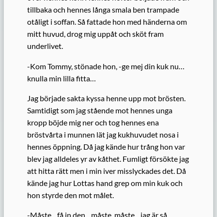
tillbaka och hennes långa smala ben trampade
otåligt i soffan. Så fattade hon med händerna om
mitt huvud, drog mig uppåt och sköt fram
underlivet.
-Kom Tommy, stönade hon, -ge mej din kuk nu…
knulla min lilla fitta…
Jag började sakta kyssa henne upp mot brösten.
Samtidigt som jag stående mot hennes unga
kropp böjde mig ner och tog hennes ena
bröstvårta i munnen lät jag kukhuvudet nosa i
hennes öppning. Då jag kände hur trång hon var
blev jag alldeles yr av kåthet. Fumligt försökte jag
att hitta rätt men i min iver misslyckades det. Då
kände jag hur Lottas hand grep om min kuk och
hon styrde den mot målet.
-Måste…få in den…måste, måste…jag är så