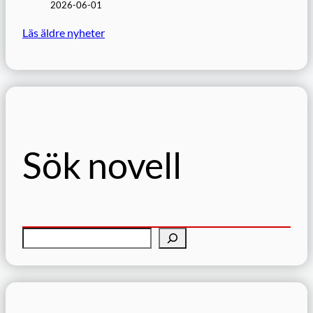
2026-06-01
Läs äldre nyheter
Sök novell
S
ö
k