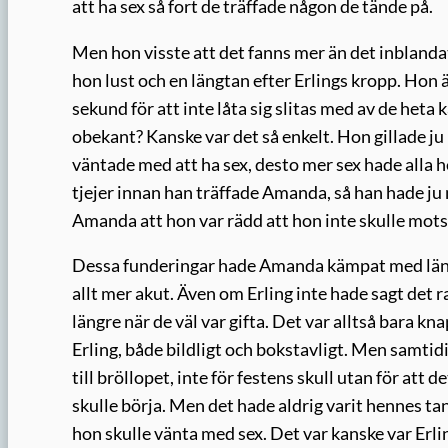
att ha sex så fort de träffade någon de tände på.
Men hon visste att det fanns mer än det inblandat
hon lust och en längtan efter Erlings kropp. Hon 
sekund för att inte låta sig slitas med av de heta
obekant? Kanske var det så enkelt. Hon gillade ju 
väntade med att ha sex, desto mer sex hade alla 
tjejer innan han träffade Amanda, så han hade ju 
Amanda att hon var rädd att hon inte skulle mots
Dessa funderingar hade Amanda kämpat med länge,
allt mer akut. Även om Erling inte hade sagt det r
längre när de väl var gifta. Det var alltså bara k
Erling, både bildligt och bokstavligt. Men samtid
till bröllopet, inte för festens skull utan för att
skulle börja. Men det hade aldrig varit hennes tank
hon skulle vänta med sex. Det var kanske var Erli