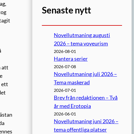
ag,
Senaste nytt
tog
tagit
Novellutmaning augusti
2026 – tema voyeurism
å
2026-08-01
Hantera serier
2026-07-08
 att
Novellutmaning juli 2026 –
de
Tema maskerad
 ett
2026-07-01
det
Brev från redaktionen – Två
år med Erotopia
2026-06-01
nästan
Novellutmaning juni 2026 –
da
tema offentliga platser
hennes