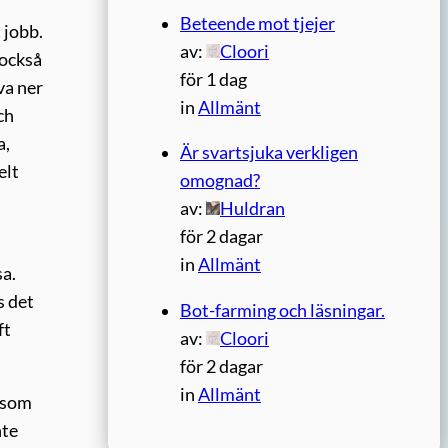
Beteende mot tjejer
 jobb.
av:
Cloori
 också
för 1 dag
va ner
in
Allmänt
ch
a,
Är svartsjuka verkligen
elt
omognad?
av:
Huldran
för 2 dagar
in
Allmänt
sa.
s det
Bot-farming och läsningar.
ft
av:
Cloori
för 2 dagar
in
Allmänt
t som
nte