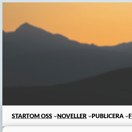
Hoppa
till
innehåll
START
OM OSS
NOVELLER
PUBLICERA