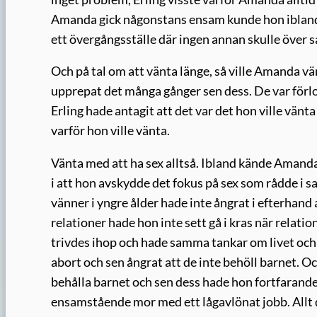
Amanda gick någonstans ensam kunde hon ibland b
ett övergångsställe där ingen annan skulle över sa
Och på tal om att vänta länge, så ville Amanda vä
upprepat det många gånger sen dess. De var förl
Erling hade antagit att det var det hon ville vänta
varför hon ville vänta.
Vänta med att ha sex alltså. Ibland kände Amanda 
i att hon avskydde det fokus på sex som rådde i
vänner i yngre ålder hade inte ångrat i efterhand
relationer hade hon inte sett gå i kras när relati
trivdes ihop och hade samma tankar om livet och 
abort och sen ångrat att de inte behöll barnet. Och
behålla barnet och sen dess hade hon fortfarand
ensamstående mor med ett lågavlönat jobb. Allt d