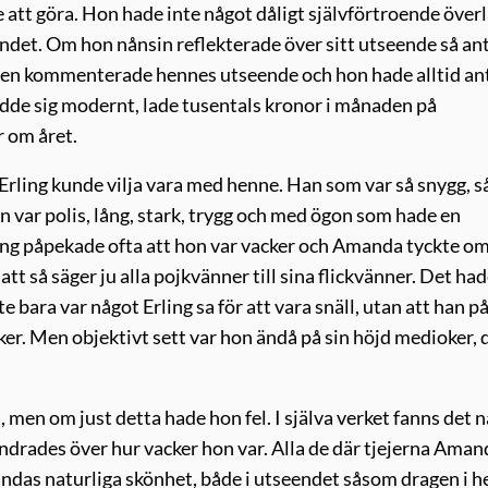
 att göra. Hon hade inte något dåligt självförtroende överl
ndet. Om hon nånsin reflekterade över sitt utseende så an
ingen kommenterade hennes utseende och hon hade alltid an
ädde sig modernt, lade tusentals kronor i månaden på
r om året.
Erling kunde vilja vara med henne. Han som var så snygg, s
n var polis, lång, stark, trygg och med ögon som hade en
ling påpekade ofta att hon var vacker och Amanda tyckte om
t så säger ju alla pojkvänner till sina flickvänner. Det ha
te bara var något Erling sa för att vara snäll, utan att han på
acker. Men objektivt sett var hon ändå på sin höjd medioker, 
men om just detta hade hon fel. I själva verket fanns det 
drades över hur vacker hon var. Alla de där tjejerna Aman
ndas naturliga skönhet, både i utseendet såsom dragen i 