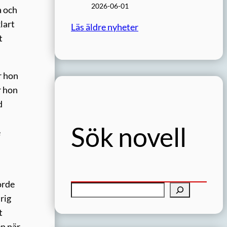
2026-06-01
a och
lart
Läs äldre nyheter
t
r hon
r hon
d
Sök novell
e
orde
S
rig
ö
t
k
en när