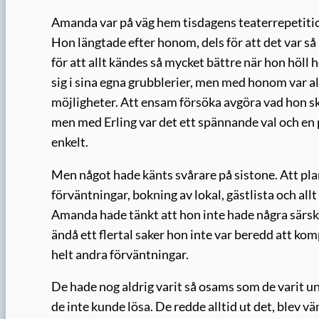
Amanda var på väg hem tisdagens teaterrepetition
Hon längtade efter honom, dels för att det var s
för att allt kändes så mycket bättre när hon höll
sig i sina egna grubblerier, men med honom var all
möjligheter. Att ensam försöka avgöra vad hon sku
men med Erling var det ett spännande val och en
enkelt.
Men något hade känts svårare på sistone. Att plane
förväntningar, bokning av lokal, gästlista och al
Amanda hade tänkt att hon inte hade några särskil
ändå ett flertal saker hon inte var beredd att ko
helt andra förväntningar.
De hade nog aldrig varit så osams som de varit u
de inte kunde lösa. De redde alltid ut det, blev v