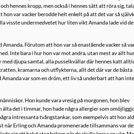
 och hennes kropp, men också i hennes sätt att röra sig, tal
 hon var vacker berodde helt enkelt på att det var så självk
alla visste undermedvetet hur liten vikt Amanda lade vid de
 med Amanda. Förutom att hon var så enastående vacker så va
. Inte bara i hur hon var mot andra, utan mest av allt hu
r med djupa samtal, alla pusselkvällar där hennes katt allti
skratten, kramarna och utflykterna, allt det där var de bästa
ed Amanda var som en dröm, ett liv så underbart att han int
 människor. Hon kunde vara vresig på morgonen, hon blev
n älta det i timmar, hon hade några allergier som omöjliggj
 några intressanta tvångstankar, som exempelvis att hon ald
. Just när Erling och Amanda promenerade tillsammans var de
lade sig ett halvt steg bakom när de skulle korsa en väg. M