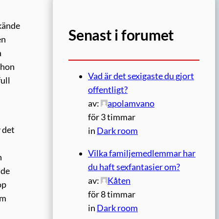
 kände
Senast i forumet
en
h
e hon
Vad är det sexigaste du gjort
ull
offentligt?
av:
apolamvano
för 3 timmar
 det
in
Dark room
Vilka familjemedlemmar har
n
du haft sexfantasier om?
ade
av:
Kåten
op
för 8 timmar
om
in
Dark room