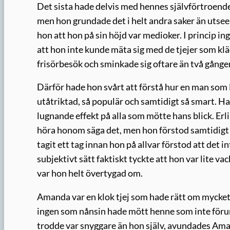
Det sista hade delvis med hennes självförtroende
men hon grundade det i helt andra saker än utsee
hon att hon på sin höjd var medioker. I princip 
att hon inte kunde mäta sig med de tjejer som kl
frisörbesök och sminkade sig oftare än två gånge
Därför hade hon svårt att förstå hur en man som 
utåtriktad, så populär och samtidigt så smart. Ha
lugnande effekt på alla som mötte hans blick. Er
höra honom säga det, men hon förstod samtidigt at
tagit ett tag innan hon på allvar förstod att det in
subjektivt sätt faktiskt tyckte att hon var lite v
var hon helt övertygad om.
Amanda var en klok tjej som hade rätt om mycket, 
ingen som nånsin hade mött henne som inte förun
trodde var snyggare än hon själv, avundades Ama