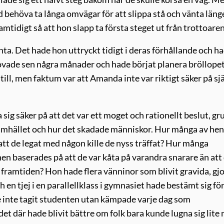
ehöva ta långa omvägar för att slippa stå och vänta läng
mtidigt så att hon slapp ta första steget ut från trottoaren
nta. Det hade hon uttryckt tidigt i deras förhållande och h
ovade sen några månader och hade börjat planera bröllopet
 till, men faktum var att Amanda inte var riktigt säker på sj
sig säker på att det var ett moget och rationellt beslut, g
 samhället och hur det skadade människor. Hur många av he
 att de legat med någon kille de nyss träffat? Hur många
onen baserades på att de var kåta på varandra snarare än att
framtiden? Hon hade flera vänninor som blivit gravida, gjo
 en tjej i en parallellklass i gymnasiet hade bestämt sig för
e inte tagit studenten utan kämpade varje dag som
et där hade blivit bättre om folk bara kunde lugna sig lite