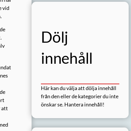
e vid
.
ade
Dölj
.
älv
innehåll
rundat
nnes
Här kan du välja att dölja innehåll
 de
från den eller de kategorier du inte
rt
önskar se.
Hantera innehåll!
 att
 med