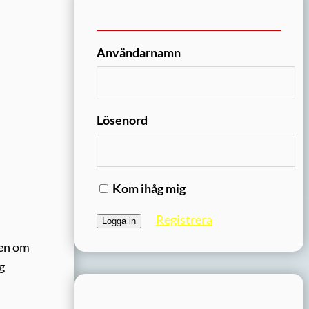
Användarnamn
Lösenord
Kom ihåg mig
Registrera
ven om
g