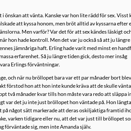
 i önskan att vänta. Kanske var hon lite rädd för sex. Visst
älskade att kyssa honom, men bröt alltid av kyssarna efter 
 känslorna. Men varför? Var det för att sex kändes läskigt oc
när hon hade kontroll. Men det var ju också så att ju längr
hennes jämnåriga haft. Erling hade varit med minst en handf
massa erfarenhet. Så ju längre tiden gick, desto mer insåg
vara Erlings förväntningar.
 och när nu bröllopet bara var ett par månader bort blev
akt förstod hon att hon inte kunde kräva att de skulle vänta
nappt två månader kvar tills hon måste vara redo att släppa i
igt var det ju inte just bröllopet hon väntade på. Hon längt
 det på något sätt markerade att deras oskiljaktiga framtid ih
e, varken tidigare eller nu, att det var just till bröllopet s
ng förväntade sig, men inte Amanda själv.