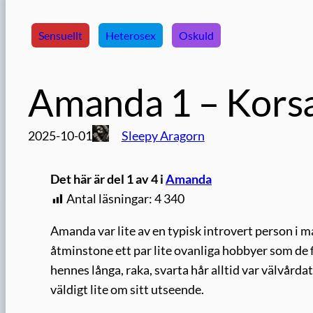
Sensuellt
Heterosex
Oskuld
Amanda 1 – Korsa
2025-10-01
Sleepy Aragorn
Det här är del 1 av 4 i
Amanda
Antal läsningar:
4 340
Amanda var lite av en typisk introvert person i m
åtminstone ett par lite ovanliga hobbyer som de f
hennes långa, raka, svarta hår alltid var välvårda
väldigt lite om sitt utseende.