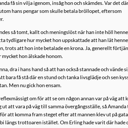
Amanda få sin vilja igenom, insåg hon och skämdes. Var det dä
sutom hans pengar som skulle betala bröllopet, eftersom
r.
ndes så tomt, kallt och meningslöst när han inte höll henne
tta tydligare hur mycket hon uppskattade att han lät henne
, trots att hon inte betalade en krona. Ja, generellt förtjä
r mycket hon älskade honom.
nna, dra i hans hand så att han också stannade och vände s
Att bara få stå där en stund och tanka livsglädje och sen kys
stan. Men nu gick hon ensam.
reflexmässigt om för att se om någon annan var på väg att 
 ut att vara på väg till samma övergångsställe, så Amanda 
för att komma fram steget efter att mannen klev ut på gat
i längs trottoaren istället. Om Erling hade varit där hade 