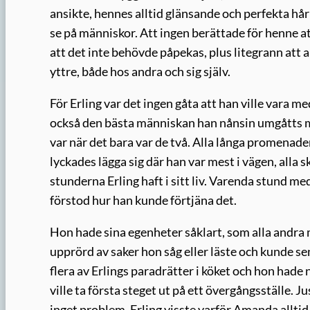
ansikte, hennes alltid glänsande och perfekta hår
se på människor. Att ingen berättade för henne att
att det inte behövde påpekas, plus litegrann att 
yttre, både hos andra och sig själv.
För Erling var det ingen gåta att han ville vara
också den bästa människan han nånsin umgåtts med
var när det bara var de två. Alla långa promenade
lyckades lägga sig där han var mest i vägen, alla 
stunderna Erling haft i sitt liv. Varenda stund m
förstod hur han kunde förtjäna det.
Hon hade sina egenheter såklart, som alla andra
upprörd av saker hon såg eller läste och kunde se
flera av Erlings paradrätter i köket och hon hade
ville ta första steget ut på ett övergångsställe
inget problem, Erling visste varför Amanda alltid 