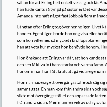
sällan för att Erling helt enkelt vek sig och lät 
han hade känts så tyngd på sistone? Det var des
Amanda inte haft något fast jobb på flera månade
Längtan efter Erling tog över henne igen. Livet kä
handen. Egentligen borde hon nog visa eller berä
som hon ville med så mycket i bröllopsplaneringen
han att veta hur mycket hon behövde honom. Hu
Hon önskade att Erling var där, att hon kunde sta
och sen få kliva in i hans starka och varma famn. 
honom innan hon fått kraft att gå vidare genom 
Hon närmade sig ett övergångsställe och såg sig 
samma gata. En man kom från andra sidan och såg
sikte mot övergångsstället och anpassade farten 
från andra sidan. Men mannen vek av och gick förb