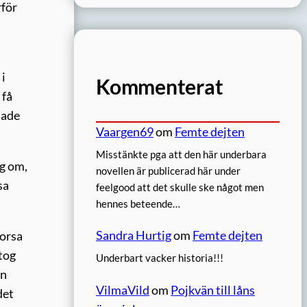
rför
 i
Kommenterat
 få
nade
Vaargen69
om
Femte dejten
Misstänkte pga att den här underbara
ig om,
novellen är publicerad här under
sa
feelgood att det skulle ske något men
hennes beteende…
Sandra Hurtig
om
Femte dejten
korsa
tog
Underbart vacker historia!!!
an
VilmaVild
om
Pojkvän till låns
det