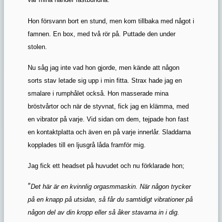
Hon försvann bort en stund, men kom tillbaka med något i
famnen. En box, med två rör på. Puttade den under
stolen.
Nu såg jag inte vad hon gjorde, men kände att någon
sorts stav letade sig upp i min fitta. Strax hade jag en
smalare i rumphålet också. Hon masserade mina
bröstvårtor och när de styvnat, fick jag en klämma, med
en vibrator på varje. Vid sidan om dem, tejpade hon fast
en kontaktplatta och även en på varje innerlår. Sladdarna
kopplades till en ljusgrå låda framför mig.
Jag fick ett headset på huvudet och nu förklarade hon;
”
Det här är en kvinnlig orgasmmaskin. När någon trycker
på en knapp på utsidan, så får du samtidigt vibrationer på
någon del av din kropp eller så åker stavarna in i dig.