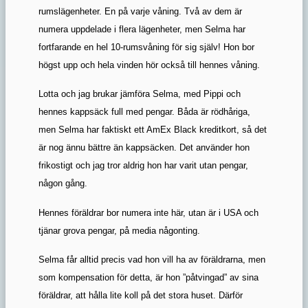
rumslägenheter. En på varje våning. Två av dem är
numera uppdelade i flera lägenheter, men Selma har
fortfarande en hel 10-rumsvåning för sig själv! Hon bor
högst upp och hela vinden hör också till hennes våning.
Lotta och jag brukar jämföra Selma, med Pippi och
hennes kappsäck full med pengar. Båda är rödhåriga,
men Selma har faktiskt ett AmEx Black kreditkort, så det
är nog ännu bättre än kappsäcken. Det använder hon
frikostigt och jag tror aldrig hon har varit utan pengar,
någon gång.
Hennes föräldrar bor numera inte här, utan är i USA och
tjänar grova pengar, på media någonting.
Selma får alltid precis vad hon vill ha av föräldrarna, men
som kompensation för detta, är hon ”påtvingad” av sina
föräldrar, att hålla lite koll på det stora huset. Därför