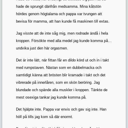
hade de sprungit därifrån medsamma. Mina kåtstön
hördes genom högtalarna och pappa var tvungen att
bevisa för mamma, att han kunde få maskinen till extas.
Jag visste att de inte såg mig, men rodnade ändå i hela
kroppen. Försökte med alla medel jag kunde komma på…
undvika just den här orgasmen.
Det är inte lätt, när fittan får en dildo körd ut och in i takt
med rumpstaven. Nästan som en dubbelmacka och
samtidigt känna att brösten blir kramade i takt och det
vibrerade på innerlåren, som en skön beröring. Jag
blundade och spände alla muskler i kroppen. Tänkte de
mest osexiga tankar jag kunde komma på.
Det hjälpte inte. Pappa var envis och gav sig inte. Han
höll på tills jag kom så där enormt.