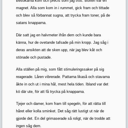
Besökarna kom och precis som jag trott. Boxen var en
magnet. Alla som kom in i rummet, gick fram och tittade
och blev så förbannat sugna, att trycka fram toner, på de
satans knapparna.
Där satt jag en halvmeter ifrån dem och kunde bara
känna, hur de ovetande tafsade på min kropp. Jag såg i
deras ansikten att de sken upp, när jag blev kåt och
stönade och pustade.
Alla ställen på mig, som fått stimuleringssaker på sig
reagerade. Låren vibrerade. Pattarna likaså och stavarna
åkte in och ut i mina hål, mest hela tiden. Ibland var det
kö där ute, för att få trycka på knapparna.
Tjejer och damer, kom fram till spegeln, för att rätta till
håret eller kolla sminket. Det såg rätt lustigt ut när de
gjorde det. En del grimaserade så roligt, när de trodde att
ingen såg dem.