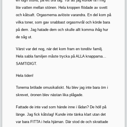
en lugn stund, på ett bra tag. Tur att jag kunde få i mig
lite vatten mellan stönen. Hela kroppen flödade av svett
och kåtsaft. Orgasmerna avlöste varandra. En del kom på
vilka toner, som gav snabbast orgasmvrål och körde bara
på dem. Jag hatade dem och skulle allt komma ihåg hur
de såg ut.
Värst var det nog, när det kom fram en tondöv familj.
Hela sabla familjen måste trycka på ALLA knapparna…
SAMTIDIGT.
Hela tiden!
Tonerna brölade omusikaliskt. Nu blev jag inte bara öm i
skrevet, öronen blev nästan lika plågade.
Fattade de inte vad som hände inne i lådan? De höll på
länge. Jag fick kåtslag! Kunde inte tänka klart utan det
var bara FITTA i hela hjärnan. Där stod de och skrattade