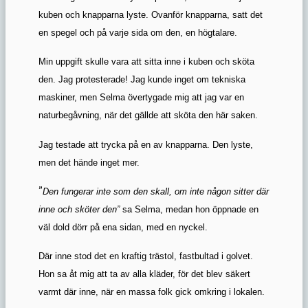
kuben och knapparna lyste. Ovanför knapparna, satt det
en spegel och på varje sida om den, en högtalare.
Min uppgift skulle vara att sitta inne i kuben och sköta
den. Jag protesterade! Jag kunde inget om tekniska
maskiner, men Selma övertygade mig att jag var en
naturbegåvning, när det gällde att sköta den här saken.
Jag testade att trycka på en av knapparna. Den lyste,
men det hände inget mer.
”
Den fungerar inte som den skall, om inte någon sitter där
inne och sköter den”
sa Selma, medan hon öppnade en
väl dold dörr på ena sidan, med en nyckel.
Där inne stod det en kraftig trästol, fastbultad i golvet.
Hon sa åt mig att ta av alla kläder, för det blev säkert
varmt där inne, när en massa folk gick omkring i lokalen.