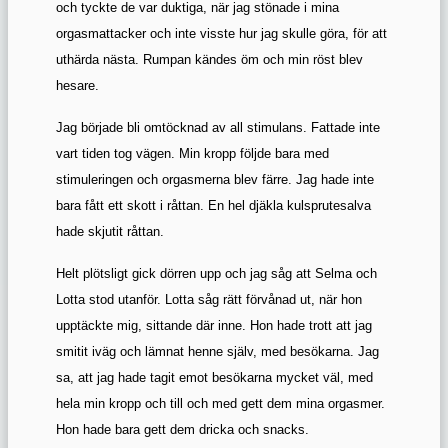
och tyckte de var duktiga, när jag stönade i mina
orgasmattacker och inte visste hur jag skulle göra, för att
uthärda nästa. Rumpan kändes öm och min röst blev
hesare.
Jag började bli omtöcknad av all stimulans. Fattade inte
vart tiden tog vägen. Min kropp följde bara med
stimuleringen och orgasmerna blev färre. Jag hade inte
bara fått ett skott i råttan. En hel djäkla kulsprutesalva
hade skjutit råttan.
Helt plötsligt gick dörren upp och jag såg att Selma och
Lotta stod utanför. Lotta såg rätt förvånad ut, när hon
upptäckte mig, sittande där inne. Hon hade trott att jag
smitit iväg och lämnat henne själv, med besökarna. Jag
sa, att jag hade tagit emot besökarna mycket väl, med
hela min kropp och till och med gett dem mina orgasmer.
Hon hade bara gett dem dricka och snacks.