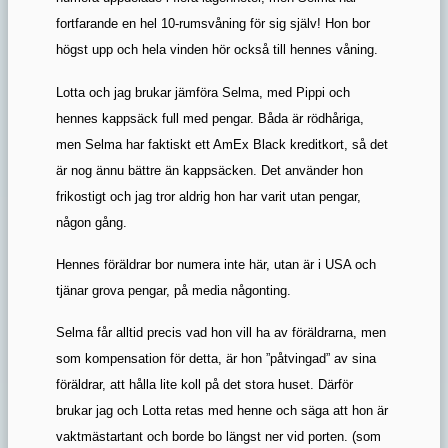
fortfarande en hel 10-rumsvåning för sig själv! Hon bor
högst upp och hela vinden hör också till hennes våning.
Lotta och jag brukar jämföra Selma, med Pippi och
hennes kappsäck full med pengar. Båda är rödhåriga,
men Selma har faktiskt ett AmEx Black kreditkort, så det
är nog ännu bättre än kappsäcken. Det använder hon
frikostigt och jag tror aldrig hon har varit utan pengar,
någon gång.
Hennes föräldrar bor numera inte här, utan är i USA och
tjänar grova pengar, på media någonting.
Selma får alltid precis vad hon vill ha av föräldrarna, men
som kompensation för detta, är hon ”påtvingad” av sina
föräldrar, att hålla lite koll på det stora huset. Därför
brukar jag och Lotta retas med henne och säga att hon är
vaktmästartant och borde bo längst ner vid porten. (som