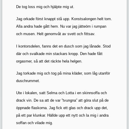
De tog loss mig och hjälpte mig ut.
Jag orkade först knappt stå upp. Konstsalongen helt tom.
Alla andra hade gått hem. Nu var jag jätteöm i rumpan
och musen. Helt genomvåt av svett och fittsav.
I kontorsdelen, fanns det en dusch som jag lånade. Stod
där och svalkade min stackars kropp. Den hade fått
orgasmer, så att det räckte hela helgen.
Jag torkade mig och tog på mina kläder, som låg utanför
duschrummet.
Ute i lokalen, satt Selma och Lotta i en skinnsoffa och
drack vin. De sa att de var ”tvungna” att göra slut på de
öppnade flaskorna. Jag fick ett glas och drack upp det,
på ett par klunkar. Hällde upp ett nytt och la mig i andra
soffan och vilade mig.