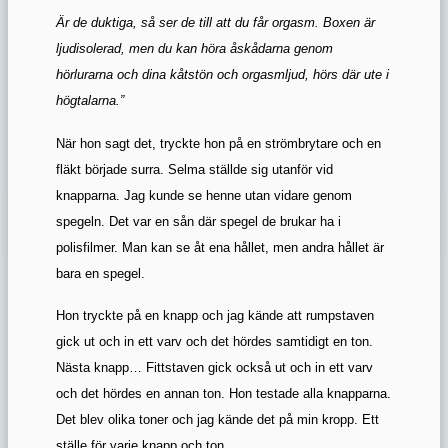
Är de duktiga, så ser de till att du får orgasm. Boxen är
ljudisolerad, men du kan höra åskådarna genom
hörlurarna och dina kåtstön och orgasmljud, hörs där ute i
högtalarna.”
När hon sagt det, tryckte hon på en strömbrytare och en
fläkt började surra. Selma ställde sig utanför vid
knapparna. Jag kunde se henne utan vidare genom
spegeln. Det var en sån där spegel de brukar ha i
polisfilmer. Man kan se åt ena hållet, men andra hållet är
bara en spegel.
Hon tryckte på en knapp och jag kände att rumpstaven
gick ut och in ett varv och det hördes samtidigt en ton.
Nästa knapp… Fittstaven gick också ut och in ett varv
och det hördes en annan ton. Hon testade alla knapparna.
Det blev olika toner och jag kände det på min kropp. Ett
ställe för varje knapp och ton.