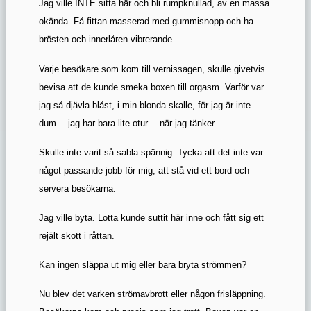
Jag ville INTE sitta här och bli rumpknullad, av en massa
okända. Få fittan masserad med gummisnopp och ha
brösten och innerlåren vibrerande.
Varje besökare som kom till vernissagen, skulle givetvis
bevisa att de kunde smeka boxen till orgasm. Varför var
jag så djävla blåst, i min blonda skalle, för jag är inte
dum… jag har bara lite otur… när jag tänker.
Skulle inte varit så sabla spännig. Tycka att det inte var
något passande jobb för mig, att stå vid ett bord och
servera besökarna.
Jag ville byta. Lotta kunde suttit här inne och fått sig ett
rejält skott i råttan.
Kan ingen släppa ut mig eller bara bryta strömmen?
Nu blev det varken strömavbrott eller någon frisläppning.