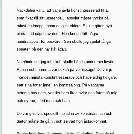
Nackdelen var… att varje jävla konstintresserad fitta,
som fixat till sitt utseende… absolut måste trycka på
minst en knapp, innan de gick vidare. Skulle gärna bytt
plats med någon av dem. Hon kunde fått några
hundralappar, för besväret. Sen skulle jag spelat långa
sonater, på den här kåtlådan.
Nu hände det jag inte trott skulle hända under min livstid.
Pappa och mamma var också på vernissage! De var ju
inte det minsta konstintresserade och hade aldrig tidigare,
satt sina fötter inne i en konstsalong. På väggarna
hemma hos dem, var det bara Ikeatavlor och foton på mig
och syrran, med man och barn.
De var givetvis speciellt inbjudna av konstnärinnan och
därför måste de gå hit och se vad hon åstadkommit.
Pappa kom fram till boxen. Läste på skylten. Ropade på