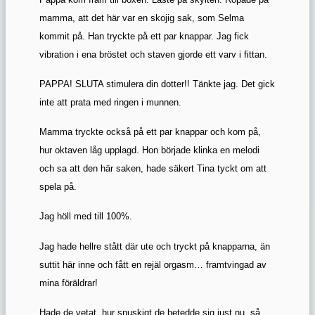
mamma, att det här var en skojig sak, som Selma
kommit på. Han tryckte på ett par knappar. Jag fick
vibration i ena bröstet och staven gjorde ett varv i fittan.
PAPPA! SLUTA stimulera din dotter!! Tänkte jag. Det gick
inte att prata med ringen i munnen.
Mamma tryckte också på ett par knappar och kom på,
hur oktaven låg upplagd. Hon började klinka en melodi
och sa att den här saken, hade säkert Tina tyckt om att
spela på.
Jag höll med till 100%.
Jag hade hellre stått där ute och tryckt på knapparna, än
suttit här inne och fått en rejäl orgasm… framtvingad av
mina föräldrar!
Hade de vetat, hur snuskigt de betedde sig just nu, så