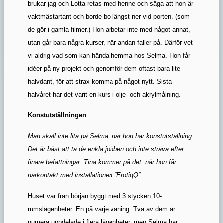
brukar jag och Lotta retas med henne och säga att hon är
vaktmästartant och borde bo längst ner vid porten. (som
de gör i gamla filmer.) Hon arbetar inte med något annat,
utan går bara några kurser, när andan faller på. Därför vet
vi aldrig vad som kan hända hemma hos Selma. Hon får
idéer på ny projekt och genomför dem oftast bara lite
halvdant, för att strax komma på något nytt. Sista
halvåret har det varit en kurs i olje- och akrylmålning.
Konstutställningen
Man skall inte lita på Selma, när hon har konstutställning.
Det är bäst att ta de enkla jobben och inte sträva efter
finare befattningar. Tina kommer på det, när hon får
närkontakt med installationen ”ErotiqQ”.
Huset var från början byggt med 3 stycken 10-
rumslägenheter. En på varje våning. Två av dem är
numera uppdelade i flera lägenheter, men Selma har