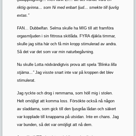
riktig qvinna… som Ni med enbart ljud… smekte till ljuvlig
extas.”
FAN… Dubbelfan. Selma skulle ha MIG till att framföra
orgasmljuden i sin fittrosa skitlåda. FYRA djäkla timmar,
skulle jag sitta här och få min kropp stimulerad av andra.
Så det var det som var min naturbegåvning.
Nu skulle Lotta nödvändigtvis prova att spela
”Blinka lilla
stjärna…”
Jag vis
s
te snart inte var på kroppen det blev
stimulerat.
Jag ryckte och drog i remmarna, som höll mig i stolen.
Helt omöjligt att komma loss. Försökte också nå någon
av sladdarna, som gick till den ljusgråa lådan och säkert
var kopplade till knapparna på utsidan. Inte en chans. Jag
var bunden, så det var omöjligt att nå dem.