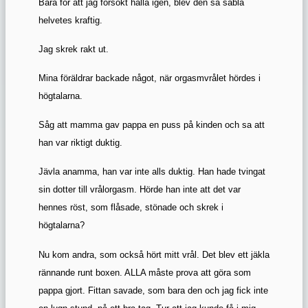
Bara för att jag försökt hålla igen, blev den så sabla
helvetes kraftig.
Jag skrek rakt ut.
Mina föräldrar backade något, när orgasmvrålet hördes i
högtalarna.
Såg att mamma gav pappa en puss på kinden och sa att
han var riktigt duktig.
Jävla anamma, han var inte alls duktig. Han hade tvingat
sin dotter till vrålorgasm. Hörde han inte att det var
hennes röst, som flåsade, stönade och skrek i
högtalarna?
Nu kom andra, som också hört mitt vrål. Det blev ett jäkla
rännande runt boxen. ALLA måste prova att göra som
pappa gjort. Fittan savade, som bara den och jag fick inte