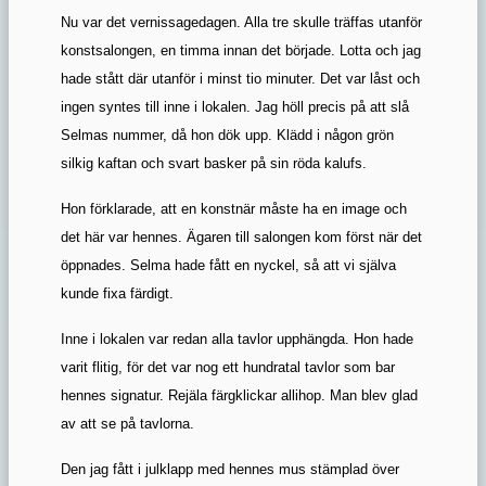
Nu var det vernissagedagen. Alla tre skulle träffas utanför
konstsalongen, en timma innan det började. Lotta och jag
hade stått där utanför i minst tio minuter. Det var låst och
ingen syntes till inne i lokalen. Jag höll precis på att slå
Selmas nummer, då hon dök upp. Klädd i någon grön
silkig kaftan och svart basker på sin röda kalufs.
Hon förklarade, att en konstnär måste ha en image och
det här var hennes. Ägaren till salongen kom först när det
öppnades. Selma hade fått en nyckel, så att vi själva
kunde fixa färdigt.
Inne i lokalen var redan alla tavlor upphängda. Hon hade
varit flitig, för det var nog ett hundratal tavlor som bar
hennes signatur. Rejäla färgklickar allihop. Man blev glad
av att se på tavlorna.
Den jag fått i julklapp med hennes mus stämplad över