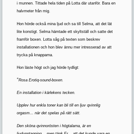
i munnen. Tittade hela tiden på Lotta där utanför. Bara en
halvmeter från mig.
Hon hörde också mina ljud och sa till Selma, att det lät
lite konstigt. Selma hämtade ett skyltställ och satte det
framför boxen. Lotta såg på texten som beskrev
installationen och hon blev ännu mer intresserad av att
trycka på knapparna.
Hon läste högt och jag hörde tydligt:
”
Rosa Erotiq-sound-boxen.
En installation i kärlekens tecken.
Upplev hur enkla toner kan bli till en ljuv qvinnlig
orgasm… när det spelas på rätt sätt.
Den sköna qvinnorösten i högtalarna, är en
ljudupptagning… men tänk Er… att det kunde vara en