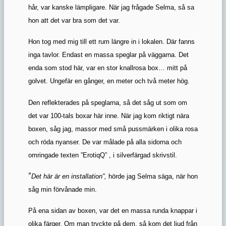
hår, var kanske lämpligare. När jag frågade Selma, så sa
hon att det var bra som det var.
Hon tog med mig till ett rum längre in i lokalen. Där fanns
inga tavlor. Endast en massa speglar på väggarna. Det
enda som stod här, var en stor knallrosa box… mitt på
golvet. Ungefär en gånger, en meter och två meter hög.
Den reflekterades på speglarna, så det såg ut som om
det var 100-tals boxar här inne. När jag kom riktigt nära
boxen, såg jag, massor med små pussmärken i olika rosa
och röda nyanser. De var målade på alla sidorna och
omringade texten ”ErotiqQ” , i silverfärgad skrivstil.
”
Det här är en installation”,
hörde jag Selma säga, när hon
såg min förvånade min.
På ena sidan av boxen, var det en massa runda knappar i
olika färger. Om man tryckte på dem, så kom det ljud från