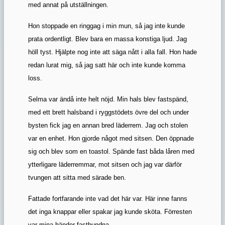
med annat på utställningen.
Hon stoppade en ringgag i min mun, så jag inte kunde
prata ordentligt. Blev bara en massa konstiga ljud. Jag
höll tyst. Hjälpte nog inte att säga nått i alla fall. Hon hade
redan lurat mig, så jag satt här och inte kunde komma
loss.
Selma var ändå inte helt nöjd. Min hals blev fastspänd,
med ett brett halsband i ryggstödets övre del och under
bysten fick jag en annan bred läderrem. Jag och stolen
var en enhet. Hon gjorde något med sitsen. Den öppnade
sig och blev som en toastol. Spände fast båda låren med
ytterligare läderremmar, mot sitsen och jag var därför
tvungen att sitta med särade ben.
Fattade fortfarande inte vad det här var. Här inne fanns
det inga knappar eller spakar jag kunde sköta. Förresten
var mina händer fastbundna.