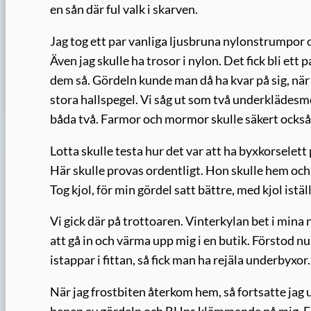
en sån där ful valk i skarven.
Jag tog ett par vanliga ljusbruna nylonstrumpor
Även jag skulle ha trosor i nylon. Det fick bli ett
dem så. Gördeln kunde man då ha kvar på sig, när 
stora hallspegel. Vi såg ut som två underklädes
båda två. Farmor och mormor skulle säkert också var
Lotta skulle testa hur det var att ha byxkorselett
Här skulle provas ordentligt. Hon skulle hem och
Tog kjol, för min gördel satt bättre, med kjol istäl
Vi gick där på trottoaren. Vinterkylan bet i mina
att gå in och värma upp mig i en butik. Förstod nu
istappar i fittan, så fick man ha rejäla underbyxo
När jag frostbiten återkom hem, så fortsatte jag