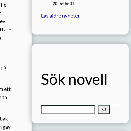
2026-06-01
lle i
n
Läs äldre nyheter
lev
attare
a
 på
Sök novell
m ett
n ta
S
ö
 bak
k
h gav