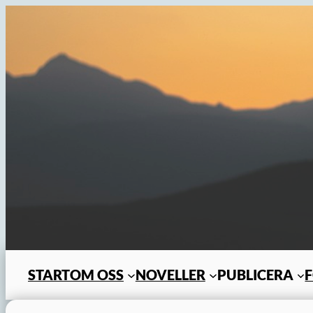
Hoppa
till
innehåll
START
OM OSS
NOVELLER
PUBLICERA