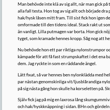
Man behövde inte klä av sig allt, när man gick på to
alla fall testa. Hon tog av sig allt och började dr
hak/hysk låsen mitt fram. Till sist fick hon igen 
omformade till den tidens ideal. Stack rakt ut so
än vanligt. Lilla putmagen var borta. Hon gick nö
tyget, som kramade hennes kropp. Såg nog att hen
Nu behövde hon ett par riktiga nylonstrumpor ock
kämpade för att få fast strumpskaftet i det ena 
dem. Jag ryckte in som en räddande ängel.
Lätt fixat, så var hennes ben nylonklädda med hel
par nästan genomskinliga vit/ljusblårandiga nylo
på sig nästa gång hon skulle ha korseletten på. Skul
Själv fick jag på mig en laxrosa lång skumgummi
och hak/hyskknäppning i sidan. BHn och gördeln 