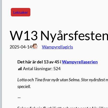
Leksaker
W13 Nyårsfeste
2025-04-14
Wampyrellagirls
Det här är del 13 av 45 i
Wampyrellaserien
Antal läsningar:
524
Lotta och Tina firar nyår utan Selma. Stor nyårsfest m
speciell.
—