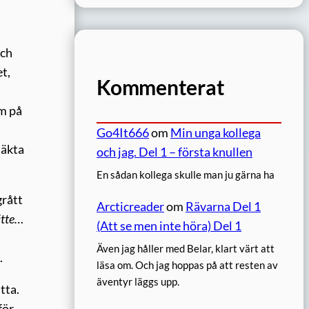
och
et,
Kommenterat
em på
Go4It666
om
Min unga kollega
 äkta
och jag. Del 1 – första knullen
En sådan kollega skulle man ju gärna ha
grått
Arcticreader
om
Rävarna Del 1
ätte…
(Att se men inte höra) Del 1
Även jag håller med Belar, klart värt att
.
läsa om. Och jag hoppas på att resten av
äventyr läggs upp.
tta.
för