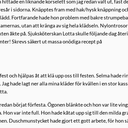
n hittade en liknande korselett som jag redan valt ut, fast 
llresår i sidorna. Knäpptes fram med hak/hysk knäppning oc
li klädd. Fortfarande hade hon problem med bakre strumpeb
amernas, utan att kränga av sig hela klädseln. Nylontroso
ten åkte på. Sjuksköterskan Lotta skulle följande dag åter
enter! Skrevs säkert ut massa onödiga recept på
est och hjälpas åt att klä upp oss till festen. Selma hade ri
i. Jag hade lagt ner alla mina kläder för kvällen i en stor kass
tta.
dan börjat förfesta. Ögonen blänkte och hon var lite vingl
on var inte full. Hon hade kåtat upp sig till den milda gra
chen. Duschmunstycket hade gjort ett gott arbete, för hon s