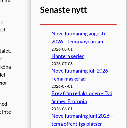
 komma
Senaste nytt
De
 och
Novellutmaning augusti
2026 – tema voyeurism
2026-08-01
talet.
Hantera serier
ör
2026-07-08
 köpa
Novellutmaning juli 2026 –
del
Tema maskerad
rmor
2026-07-01
Brev från redaktionen – Två
år med Erotopia
 med
2026-06-01
 inte
Novellutmaning juni 2026 –
tema offentliga platser