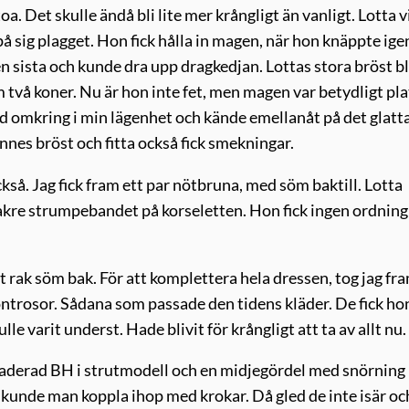
a. Det skulle ändå bli lite mer krångligt än vanligt. Lotta vi
a på sig plagget. Hon fick hålla in magen, när hon knäppte ige
den sista och kunde dra upp dragkedjan. Lottas stora bröst b
m två koner. Nu är hon inte fet, men magen var betydligt pl
jd omkring i min lägenhet och kände emellanåt på det glatt
nes bröst och fitta också fick smekningar.
så. Jag fick fram ett par nötbruna, med söm baktill. Lotta
bakre strumpebandet på korseletten. Hon fick ingen ordning
t rak söm bak. För att komplettera hela dressen, tog jag fra
ntrosor. Sådana som passade den tidens kläder. De fick ho
le varit underst. Hade blivit för krångligt att ta av allt nu.
vaderad BH i strutmodell och en midjegördel med snörning
kunde man koppla ihop med krokar. Då gled de inte isär oc