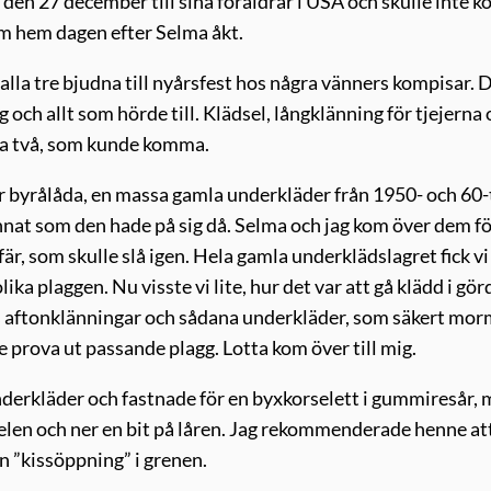
en den 27 december till sina föräldrar i USA och skulle inte
om hem dagen efter Selma åkt.
r alla tre bjudna till nyårsfest hos några vänners kompisar. 
 och allt som hörde till. Klädsel, långklänning för tjejerna
bara två, som kunde komma.
or byrålåda, en massa gamla underkläder från 1950- och 60-
nnat som den hade på sig då. Selma och jag kom över dem f
r, som skulle slå igen. Hela gamla underklädslagret fick vi
lika plaggen. Nu visste vi lite, hur det var att gå klädd i gör
als aftonklänningar och sådana underkläder, som säkert mo
te prova ut passande plagg. Lotta kom över till mig.
underkläder och fastnade för en byxkorselett i gummiresår,
delen och ner en bit på låren. Jag rekommenderade henne att
n ”kissöppning” i grenen.