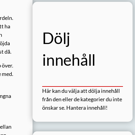
rdeln.
tt ha
Dölj
n
nöjda
st då.
innehåll
 över.
e med.
Här kan du välja att dölja innehåll
ungna
från den eller de kategorier du inte
önskar se.
Hantera innehåll!
ellan