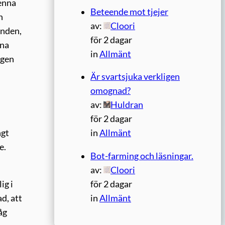
denna
Beteende mot tjejer
h
av:
Cloori
anden,
för 2 dagar
rna
in
Allmänt
igen
Är svartsjuka verkligen
omognad?
av:
Huldran
för 2 dagar
ngt
in
Allmänt
e.
Bot-farming och läsningar.
av:
Cloori
ig i
för 2 dagar
d, att
in
Allmänt
åg