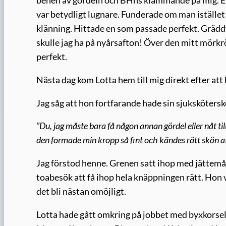
benen av gördeln och BHns klämmande på mig. En 
var betydligt lugnare. Funderade om man istället 
klänning. Hittade en som passade perfekt. Gräd
skulle jag ha på nyårsafton! Över den mitt mörkrö
perfekt.
Nästa dag kom Lotta hem till mig direkt efter att
Jag såg att hon fortfarande hade sin sjukskötersk
”Du, jag måste bara få någon annan gördel eller nåt ti
den formade min kropp så fint och kändes rätt skön at
Jag förstod henne. Grenen satt ihop med jättemång
toabesök att få ihop hela knäppningen rätt. Hon vi
det bli nästan omöjligt.
Lotta hade gått omkring på jobbet med byxkorsele