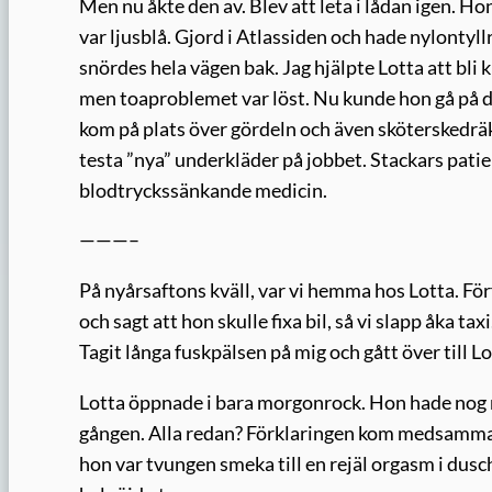
Men nu åkte den av. Blev att leta i lådan igen. Ho
var ljusblå. Gjord i Atlassiden och hade nylonty
snördes hela vägen bak. Jag hjälpte Lotta att b
men toaproblemet var löst. Nu kunde hon gå på d
kom på plats över gördeln och även sköterskedräk
testa ”nya” underkläder på jobbet. Stackars pati
blodtryckssänkande medicin.
———–
På nyårsaftons kväll, var vi hemma hos Lotta. Förf
och sagt att hon skulle fixa bil, så vi slapp åka tax
Tagit långa fuskpälsen på mig och gått över till Lo
Lotta öppnade i bara morgonrock. Hon hade nog re
gången. Alla redan? Förklaringen kom medsamma. H
hon var tvungen smeka till en rejäl orgasm i dus