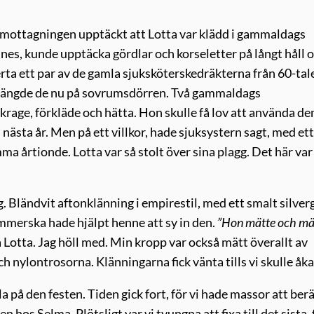
 mottagningen upptäckt att Lotta var klädd i gammaldags
nes, kunde upptäcka gördlar och korseletter på långt håll 
erta ett par av de gamla sjuksköterskedräkterna från 60-tal
r hängde de nu på sovrumsdörren. Två gammaldags
 krage, förkläde och hätta. Hon skulle få lov att använda d
nästa år. Men på ett villkor, hade sjuksystern sagt, med ett
 årtionde. Lotta var så stolt över sina plagg. Det här var
Bländvit aftonklänning i empirestil, med ett smalt silver
ömmerska hade hjälpt henne att sy in den.
”Hon mätte och m
a Lotta. Jag höll med. Min kropp var också mätt överallt av
h nylontrosorna. Klänningarna fick vänta tills vi skulle åka
 på den festen. Tiden gick fort, för vi hade massor att berä
n hos Selma. Plötsligt var vi tvungna att fixa till det sista, 