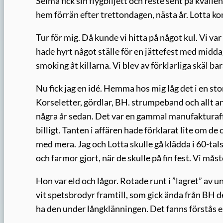
Selma fick sin flygbiljett och reste sent på kväll
hem förrän efter trettondagen, nästa år. Lotta k
Tur för mig. Då kunde vi hitta på något kul. Vi va
hade hyrt något ställe för en jättefest med middag
smoking åt killarna. Vi blev av förklarliga skäl 
Nu fick jag en idé. Hemma hos mig låg det i en st
Korseletter, gördlar, BH. strumpeband och allt a
några år sedan. Det var en gammal manufakturaffä
billigt. Tanten i affären hade förklarat lite om de o
med mera. Jag och Lotta skulle gå klädda i 60-t
och farmor gjort, när de skulle på fin fest. Vi mås
Hon var eld och lågor. Rotade runt i ”lagret” av 
vit spetsbrodyr framtill, som gick ända från BH 
ha den under långklänningen. Det fanns förstås e