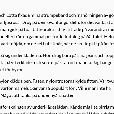
 och Lotta fixade mina strumpeband och insnörningen av gö
 par ljusrosa. Drog på dem ovanför gördeln, för det var bäst a
man gick på toa. Jättepraktiskt. Vi tittade på varandra i mi
modeller från en gammal postorderkatalog på 60-talet. Hel
it nöjda, om de sett ut så här, när de skulle gått på fin fe
 på sig under kläderna. Hon drog bara på sina jeans och topp
 ta på ytterkläder och sen ut på stan och handla. Jag hängd
let för byxor.
 nylonklädda ben. Fasen, nylontrosorna kylde fittan. Var tv
 varför mamelucker var så populärt förr. Ville man inte ha
r. Något att tänka på under nyårsnatten.
 utforskningen av underklädeslådan. Kände mig lite pirrig m