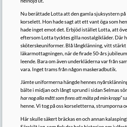
helnöjd ut.
Nu berättade Lotta att den gamla sjuksystern på
korselett. Hon hade sagt att ett vant öga som hen
hade inget emot det. Erbjöd istället Lotta, att öv
eftersom Lotta tycktes gilla nostalgikläder. Dä
sköterskeuniformer. Blå långklänning, vitt stärkt
läkarmottagningen, när de firade 50-års jubileum 
leende. Bara om även underkläderna var från samma
vara. Inget trams från någon maskeradbutik.
Jämte uniformerna hängde hennes nyårsklänning. 
bälte i midjan och långt sprund i sidan Selmas s
har nog alla mått som finns att mäta på min kropp”
s
henne. Vi tog på oss korseletterna, strumporna oc
Här skulle säkert bräckas en och annan kalaspingla
Särskilt jag, som fick dra hela historien om julfeste