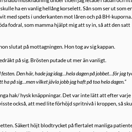
snabb musknådning under tiden jag letade i lådan och fit
skulle ha en vanlig hellång korselett. Sån som ser ut som e
dvit med spets i underkanten mot låren och på BH-kuporna
da fodral, som mamma hjälpt mig att sy in, så att den satt
 hon slutat på mottagningen. Hon tog av sig kappan.
edräkt på sig. Brösten putade ut mer än vanligt.
ll festen. Den här, hade jag idag…hela dagen på jobbet…för jag t
t ha på sig…men vilket jävla jobb jag haft på toa hela dagen.”
a hak/ hysk knäppningar. Det var inte lätt att efter varje
sste också, att med lite förhöjd spritnivå i kroppen, så sku
tten. Säkert höjt blodtrycket på flertalet manliga patiente