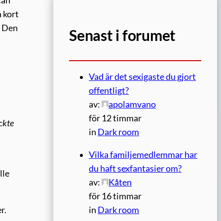
tan
n kort
. Den
Senast i forumet
Vad är det sexigaste du gjort
offentligt?
av:
apolamvano
för 12 timmar
yckte
in
Dark room
Vilka familjemedlemmar har
du haft sexfantasier om?
lle
av:
Kåten
för 16 timmar
r.
in
Dark room