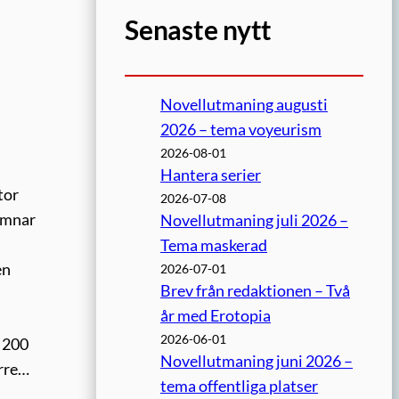
Senaste nytt
Novellutmaning augusti
2026 – tema voyeurism
2026-08-01
Hantera serier
tor
2026-07-08
lämnar
Novellutmaning juli 2026 –
Tema maskerad
en
2026-07-01
Brev från redaktionen – Två
år med Erotopia
2026-06-01
v 200
Novellutmaning juni 2026 –
ärre…
tema offentliga platser