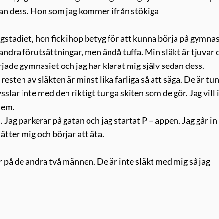
edan dess. Hon som jag kommer ifrån stökiga
gstadiet, hon fick ihop betyg för att kunna börja på gymnas
e andra förutsättningar, men ändå tuffa. Min släkt är tjuvar 
jade gymnasiet och jag har klarat mig själv sedan dess.
esten av släkten är minst lika farliga så att säga. De är tu
sslar inte med den riktigt tunga skiten som de gör. Jag vill 
dem.
 Jag parkerar på gatan och jag startat P – appen. Jag går in
ätter mig och börjar att äta.
er på de andra två männen. De är inte släkt med mig så jag