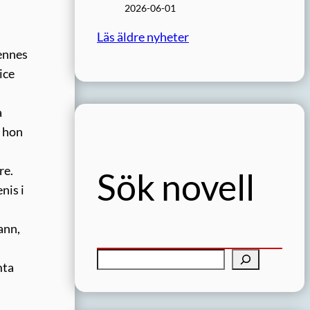
2026-06-01
Läs äldre nyheter
hennes
ice
a
h hon
re.
Sök novell
nis i
ann,
S
mta
ö
k