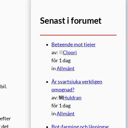
Senast i forumet
Beteende mot tjejer
av:
Cloori
för 1 dag
in
Allmänt
Är svartsjuka verkligen
bil.
omognad?
av:
Huldran
för 1 dag
in
Allmänt
 efter
r det
Bot-farming och läsningar.