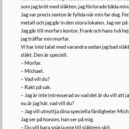
som jag bröt med släkten, jag förlorade båda mina
Jag var precis sexton år fyllda när min far dog. 
metall och jag går in den stora lokalen. Jag ser på 
Jag går till morfars kontor, Frank och hans två he
jag träffar min morfar.
Vi har inte talat med varandra sedan jag bad släkt
släkt. Den är speciell.
– Morfar.
– Michael.
– Vad vill du?
– Rakt på sak.
– Jag är inte intresserad av vad det är du vill att
nu är jag här, vad vill du?
– Jag vill utnyttja dina speciella färdigheter Mich
Jag ser på honom, han ser på mig.
– Du vill bara snärja mig till släktens skit.