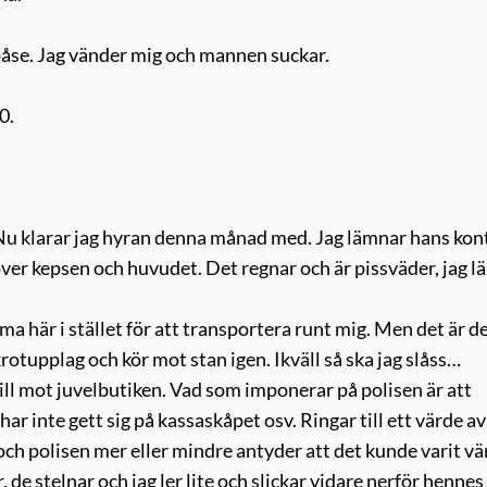
 påse. Jag vänder mig och mannen suckar.
0.
 Nu klarar jag hyran denna månad med. Jag lämnar hans kon
över kepsen och huvudet. Det regnar och är pissväder, jag 
ma här i stället för att transportera runt mig. Men det är d
rotupplag och kör mot stan igen. Ikväll så ska jag slåss…
till mot juvelbutiken. Vad som imponerar på polisen är att
har inte gett sig på kassaskåpet osv. Ringar till ett värde a
och polisen mer eller mindre antyder att det kunde varit v
, de stelnar och jag ler lite och slickar vidare nerför hennes