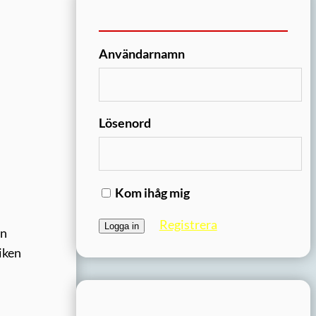
Användarnamn
Lösenord
Kom ihåg mig
Registrera
an
tiken