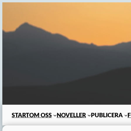
Hoppa
till
innehåll
START
OM OSS
NOVELLER
PUBLICERA