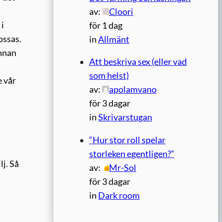
av:
Cloori
 i
för 1 dag
ossas.
in
Allmänt
innan
Att beskriva sex (eller vad
som helst)
e vår
av:
apolamvano
för 3 dagar
in
Skrivarstugan
“Hur stor roll spelar
storleken egentligen?”
lj. Så
av:
Mr-Sol
för 3 dagar
in
Dark room