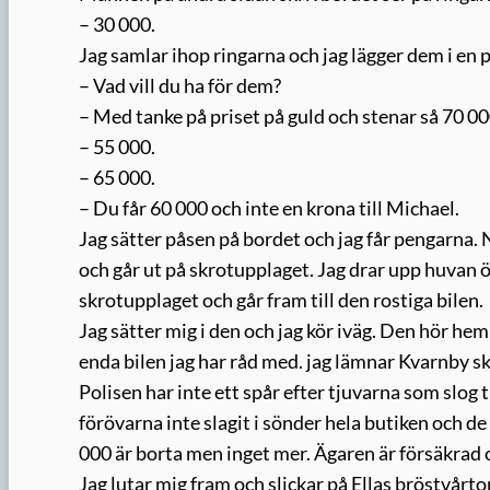
– 30 000.
Jag samlar ihop ringarna och jag lägger dem i en
– Vad vill du ha för dem?
– Med tanke på priset på guld och stenar så 70 00
– 55 000.
– 65 000.
– Du får 60 000 och inte en krona till Michael.
Jag sätter påsen på bordet och jag får pengarna.
och går ut på skrotupplaget. Jag drar upp huvan 
skrotupplaget och går fram till den rostiga bilen.
Jag sätter mig i den och jag kör iväg. Den hör hem
enda bilen jag har råd med. jag lämnar Kvarnby sk
Polisen har inte ett spår efter tjuvarna som slog 
förövarna inte slagit i sönder hela butiken och de 
000 är borta men inget mer. Ägaren är försäkrad 
Jag lutar mig fram och slickar på Ellas bröstvårtor