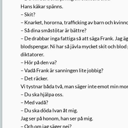
Hans käkar spänns.
– Skit?
– Knarket, hororna, trafficking av barn och kvinno
– Så dina småstötar är bättre?
– De drabbar inga fattiga så att säga Frank. Jag ä
blodspengar. Ni har så jävla mycket skit och blo
diktatorer.
– Hör på den va?
– Vadå Frank är sanningen lite jobbig?
– Det räcker.
Vi tystnar båda två, man säger inte emot min mor
– Du ska hjälpa oss.
– Med vadå?
– Du ska döda Ivan åt mig.
Jag ser på honom, han ser på mig.
– Och om jag säger nej?