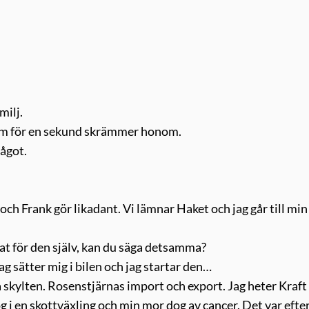
milj.
som för en sekund skrämmer honom.
ågot.
 och Frank gör likadant. Vi lämnar Haket och jag går till min 
at för den själv, kan du säga detsamma?
Jag sätter mig i bilen och jag startar den…
å skylten. Rosenstjärnas import och export. Jag heter Kraft
g i en skottväxling och min mor dog av cancer. Det var efte