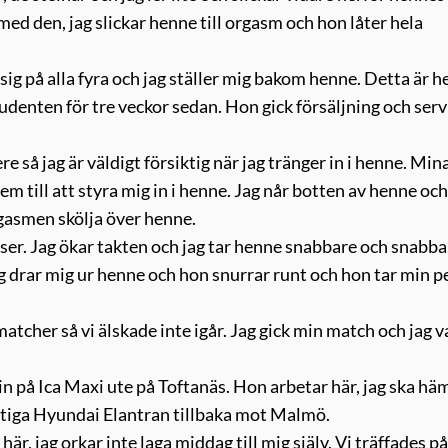
 med den, jag slickar henne till orgasm och hon låter hela
ig på alla fyra och jag ställer mig bakom henne. Detta är 
studenten för tre veckor sedan. Hon gick försäljning och serv
re så jag är väldigt försiktig när jag tränger in i henne. Min
 till att styra mig in i henne. Jag når botten av henne oc
orgasmen skölja över henne.
ser. Jag ökar takten och jag tar henne snabbare och snabba
 drar mig ur henne och hon snurrar runt och hon tar min pe
atcher så vi älskade inte igår. Jag gick min match och jag v
in på Ica Maxi ute på Toftanäs. Hon arbetar här, jag ska hä
ruttiga Hyundai Elantran tillbaka mot Malmö.
g här, jag orkar inte laga middag till mig själv. Vi träffades på