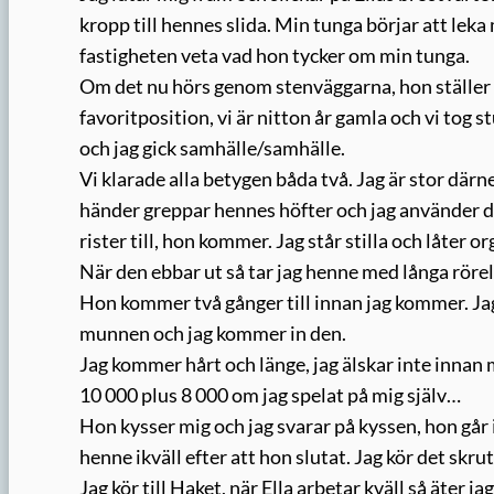
kropp till hennes slida. Min tunga börjar att leka
fastigheten veta vad hon tycker om min tunga.
Om det nu hörs genom stenväggarna, hon ställer s
favoritposition, vi är nitton år gamla och vi tog 
och jag gick samhälle/samhälle.
Vi klarade alla betygen båda två. Jag är stor därne
händer greppar hennes höfter och jag använder dem
rister till, hon kommer. Jag står stilla och låter 
När den ebbar ut så tar jag henne med långa rörel
Hon kommer två gånger till innan jag kommer. Jag
munnen och jag kommer in den.
Jag kommer hårt och länge, jag älskar inte innan m
10 000 plus 8 000 om jag spelat på mig själv…
Hon kysser mig och jag svarar på kyssen, hon går 
henne ikväll efter att hon slutat. Jag kör det sk
Jag kör till Haket, när Ella arbetar kväll så äter ja