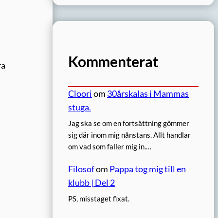
Kommenterat
ra
Cloori
om
30årskalas i Mammas
stuga.
Jag ska se om en fortsättning gömmer
sig där inom mig nånstans. Allt handlar
om vad som faller mig in.…
Filosof
om
Pappa tog mig till en
klubb | Del 2
PS, misstaget fixat.