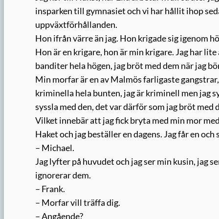
insparken till gymnasiet och vi har hållit ihop s
uppväxtförhållanden.
Hon ifrån värre än jag. Hon krigade sig igenom hö
Hon är en krigare, hon är min krigare. Jag har lit
banditer hela högen, jag bröt med dem när jag bör
Min morfar är en av Malmös farligaste gangstrar, r
kriminella hela bunten, jag är kriminell men jag sy
syssla med den, det var därför som jag bröt med 
Vilket innebär att jag fick bryta med min mor med.
Haket och jag beställer en dagens. Jag får en och s
– Michael.
Jag lyfter på huvudet och jag ser min kusin, jag s
ignorerar dem.
– Frank.
– Morfar vill träffa dig.
– Angående?