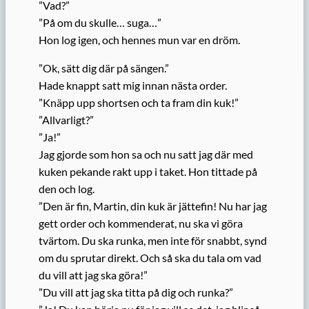
”Vad?”
”På om du skulle… suga…”
Hon log igen, och hennes mun var en dröm.
”Ok, sätt dig där på sängen.”
Hade knappt satt mig innan nästa order.
”Knäpp upp shortsen och ta fram din kuk!”
”Allvarligt?”
”Ja!”
Jag gjorde som hon sa och nu satt jag där med
kuken pekande rakt upp i taket. Hon tittade på
den och log.
”Den är fin, Martin, din kuk är jättefin! Nu har jag
gett order och kommenderat, nu ska vi göra
tvärtom. Du ska runka, men inte för snabbt, synd
om du sprutar direkt. Och så ska du tala om vad
du vill att jag ska göra!”
”Du vill att jag ska titta på dig och runka?”