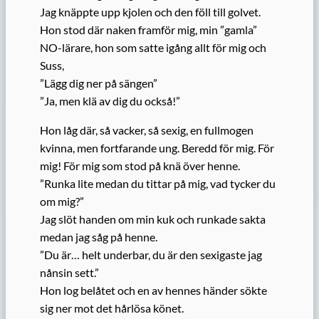
Jag knäppte upp kjolen och den föll till golvet.
Hon stod där naken framför mig, min ”gamla”
NO-lärare, hon som satte igång allt för mig och
Suss,
”Lägg dig ner på sängen”
”Ja, men klä av dig du också!”
Hon låg där, så vacker, så sexig, en fullmogen
kvinna, men fortfarande ung. Beredd för mig. För
mig! För mig som stod på knä över henne.
”Runka lite medan du tittar på mig, vad tycker du
om mig?”
Jag slöt handen om min kuk och runkade sakta
medan jag såg på henne.
”Du är… helt underbar, du är den sexigaste jag
nånsin sett.”
Hon log belåtet och en av hennes händer sökte
sig ner mot det hårlösa könet.