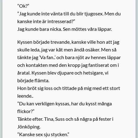
”Ok?”
”Jag kunde inte vänta till du blir tjugosex. Men du
kanske inte är intresserad?”
Jag kunde bara nicka. Sen möttes våra läppar.
Kyssen började trevande, kanske ville hon att jag
skulle leda, jag var kåt men ändå osäker. Men så
tänkte jag ’Va fan..’ och bara njöt av hennes läppar
och kontakten med den kropp jag fantiserat om i
åratal. Kyssen blev djupare och hetsigare, vi
började flämta.
Hon bröt sig loss och tittade på mig med ett stort
leende..
”Du kan verkligen kyssas, har du kysst många
flickor?”
Tänkte efter. Tina, Suss och så några på fester i
Jönköping.
”Kanske sex sju stycken.”