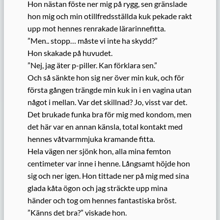
Hon nästan föste ner mig på rygg, sen gränslade
hon mig och min otillfredsställda kuk pekade rakt
upp mot hennes renrakade lärarinnefitta.
”Men.. stopp… måste vi inte ha skydd?”
Hon skakade på huvudet.
”Nej, jag äter p-piller. Kan förklara sen.”
Och så sänkte hon sig ner över min kuk, och för
första gången trängde min kuk in i en vagina utan
något i mellan. Var det skillnad? Jo, visst var det.
Det brukade funka bra för mig med kondom, men
det här var en annan känsla, total kontakt med
hennes våtvarmmjuka kramande fitta.
Hela vägen ner sjönk hon, alla mina femton
centimeter var inne i henne. Långsamt höjde hon
sig och ner igen. Hon tittade ner på mig med sina
glada kåta ögon och jag sträckte upp mina
händer och tog om hennes fantastiska bröst.
”Känns det bra?” viskade hon.