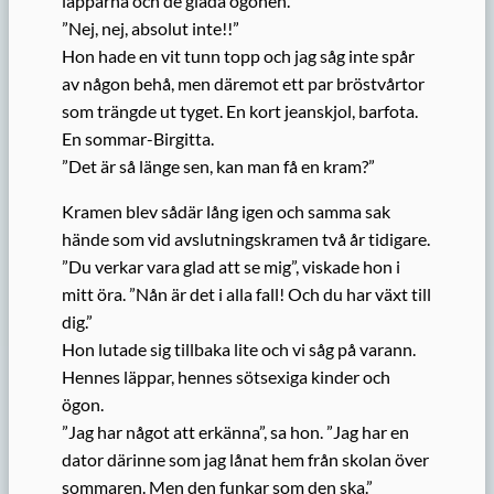
läpparna och de glada ögonen.
”Nej, nej, absolut inte!!”
Hon hade en vit tunn topp och jag såg inte spår
av någon behå, men däremot ett par bröstvårtor
som trängde ut tyget. En kort jeanskjol, barfota.
En sommar-Birgitta.
”Det är så länge sen, kan man få en kram?”
Kramen blev sådär lång igen och samma sak
hände som vid avslutningskramen två år tidigare.
”Du verkar vara glad att se mig”, viskade hon i
mitt öra. ”Nån är det i alla fall! Och du har växt till
dig.”
Hon lutade sig tillbaka lite och vi såg på varann.
Hennes läppar, hennes sötsexiga kinder och
ögon.
”Jag har något att erkänna”, sa hon. ”Jag har en
dator därinne som jag lånat hem från skolan över
sommaren. Men den funkar som den ska.”