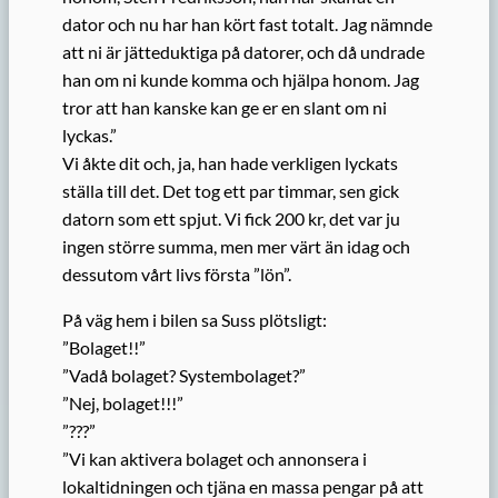
dator och nu har han kört fast totalt. Jag nämnde
att ni är jätteduktiga på datorer, och då undrade
han om ni kunde komma och hjälpa honom. Jag
tror att han kanske kan ge er en slant om ni
lyckas.”
Vi åkte dit och, ja, han hade verkligen lyckats
ställa till det. Det tog ett par timmar, sen gick
datorn som ett spjut. Vi fick 200 kr, det var ju
ingen större summa, men mer värt än idag och
dessutom vårt livs första ”lön”.
På väg hem i bilen sa Suss plötsligt:
”Bolaget!!”
”Vadå bolaget? Systembolaget?”
”Nej, bolaget!!!”
”???”
”Vi kan aktivera bolaget och annonsera i
lokaltidningen och tjäna en massa pengar på att