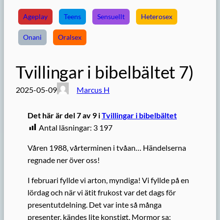
Ageplay
Teens
Sensuellt
Heterosex
Onani
Oralsex
Tvillingar i bibelbältet 7)
2025-05-09
Marcus H
Det här är del 7 av 9 i
Tvillingar i bibelbältet
Antal läsningar:
3 197
Våren 1988, vårterminen i tvåan… Händelserna
regnade ner över oss!
I februari fyllde vi arton, myndiga! Vi fyllde på en
lördag och när vi ätit frukost var det dags för
presentutdelning. Det var inte så många
presenter, kändes lite konstigt. Mormor sa: