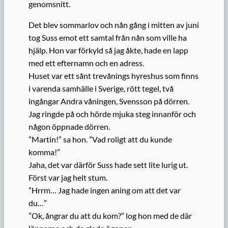
genomsnitt.
Det blev sommarlov och nån gång i mitten av juni
tog Suss emot ett samtal från nån som ville ha
hjälp. Hon var förkyld så jag åkte, hade en lapp
med ett efternamn och en adress.
Huset var ett sånt trevånings hyreshus som finns
i varenda samhälle i Sverige, rött tegel, två
ingångar Andra våningen, Svensson på dörren.
Jag ringde på och hörde mjuka steg innanför och
någon öppnade dörren.
”Martin!” sa hon. ”Vad roligt att du kunde
komma!”
Jaha, det var därför Suss hade sett lite lurig ut.
Först var jag helt stum.
”Hrrm… Jag hade ingen aning om att det var
du…”
”Ok, ångrar du att du kom?” log hon med de där