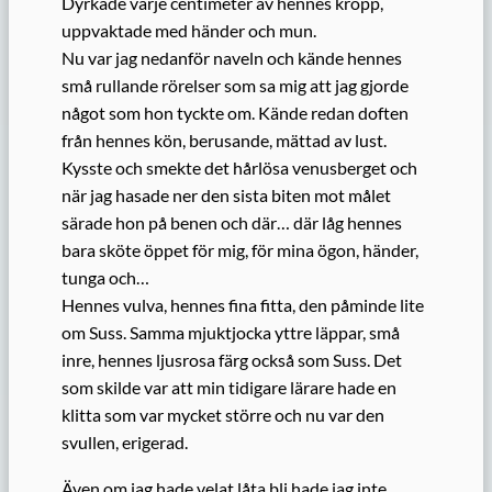
Dyrkade varje centimeter av hennes kropp,
uppvaktade med händer och mun.
Nu var jag nedanför naveln och kände hennes
små rullande rörelser som sa mig att jag gjorde
något som hon tyckte om. Kände redan doften
från hennes kön, berusande, mättad av lust.
Kysste och smekte det hårlösa venusberget och
när jag hasade ner den sista biten mot målet
särade hon på benen och där… där låg hennes
bara sköte öppet för mig, för mina ögon, händer,
tunga och…
Hennes vulva, hennes fina fitta, den påminde lite
om Suss. Samma mjuktjocka yttre läppar, små
inre, hennes ljusrosa färg också som Suss. Det
som skilde var att min tidigare lärare hade en
klitta som var mycket större och nu var den
svullen, erigerad.
Även om jag hade velat låta bli hade jag inte