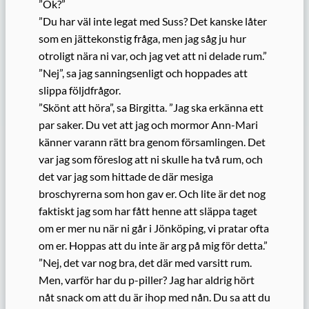
”Ok?”
”Du har väl inte legat med Suss? Det kanske låter
som en jättekonstig fråga, men jag såg ju hur
otroligt nära ni var, och jag vet att ni delade rum.”
”Nej”, sa jag sanningsenligt och hoppades att
slippa följdfrågor.
”Skönt att höra”, sa Birgitta. ”Jag ska erkänna ett
par saker. Du vet att jag och mormor Ann-Mari
känner varann rätt bra genom församlingen. Det
var jag som föreslog att ni skulle ha två rum, och
det var jag som hittade de där mesiga
broschyrerna som hon gav er. Och lite är det nog
faktiskt jag som har fått henne att släppa taget
om er mer nu när ni går i Jönköping, vi pratar ofta
om er. Hoppas att du inte är arg på mig för detta.”
”Nej, det var nog bra, det där med varsitt rum.
Men, varför har du p-piller? Jag har aldrig hört
nåt snack om att du är ihop med nån. Du sa att du