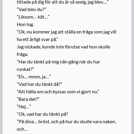
tittade på dig för att du är så sexig, jag blev…”
”Vad blev du?”
”Liksom… kåt…”
Hon log.
”Ok, nu kommer jag att ställa en fråga som jag vill
ha ett ärligt svar på.”
Jag nickade, kunde inte förutse vad hon skulle
fråga.
”Har du tänkt på mig nån gång när du har
runkat?”
”Eh… mmm, ja…”
”Vad har du tänkt då?”
”Att hålla om och kyssas som vi gjort nu.”
”Bara det?”
”Nej…”
”Ok, vad har du tänkt på?
”På dina… bröst, och på hur du skulle vara naken,
och…