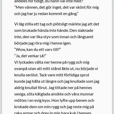
alldeles för tidigt, du hann väl inte med?”
”Men vännen, det gör inget, det var skönt för mig
och jag har ju redan kommit en gång.”
Vi låg stilla ett tag och plötsligt märkte jag att det
som brukade hända inte hände. Den slaknade
inte, den var lika styv som innan och långsamt
började jag röra mig i henne igen.
”Wow, kan du ett varv till?”
”Ja, det verkar så!”
Vi lyckades välta ner henne på rygg och mig
ovanpå utan att mitt stånd åkte ut, nu började vi
knulla seriöst. Tack vare mitt förtidiga sprut
kunde jag hålla ut längre och jag knullade som jag
aldrig knullat förut. Jag tittade ner på hennes
sexiga, söta kåtglada ansikte och våra munnar
möttes i en evig kyss. Hon lyfte upp benen och
krokade dem om min rygg och jag reste mig på
raka armar och drev in min bara kuk i hennes