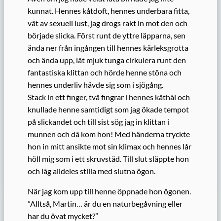
kunnat. Hennes kåtdoft, hennes underbara fitta,
våt av sexuell lust, jag drogs rakt in mot den och
började slicka. Först runt de yttre läpparna, sen
ända ner från ingången till hennes kärleksgrotta
och ända upp, lät mjuk tunga cirkulera runt den
fantastiska klittan och hörde henne stöna och
hennes underliv hävde sig som i sjögång.
Stack in ett finger, två fingrar i hennes kåthål och
knullade henne samtidigt som jag ökade tempot
på slickandet och till sist sög jag in klittan i
munnen och då kom hon! Med händerna tryckte
hon in mitt ansikte mot sin klimax och hennes lår
höll mig som i ett skruvstäd. Till slut släppte hon
och låg alldeles stilla med slutna ögon.
När jag kom upp till henne öppnade hon ögonen.
”Alltså, Martin… är du en naturbegåvning eller
har du övat mycket?”