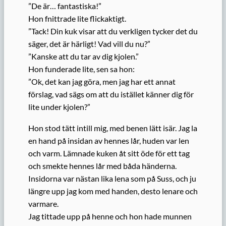
”De är… fantastiska!”
Hon fnittrade lite flickaktigt.
”Tack! Din kuk visar att du verkligen tycker det du
säger, det är härligt! Vad vill du nu?”
”Kanske att du tar av dig kjolen.”
Hon funderade lite, sen sa hon:
”Ok, det kan jag göra, men jag har ett annat
förslag, vad sägs om att du istället känner dig för
lite under kjolen?”
Hon stod tätt intill mig, med benen lätt isär. Jag la
en hand på insidan av hennes lår, huden var len
och varm. Lämnade kuken åt sitt öde för ett tag
och smekte hennes lår med båda händerna.
Insidorna var nästan lika lena som på Suss, och ju
längre upp jag kom med handen, desto lenare och
varmare.
Jag tittade upp på henne och hon hade munnen