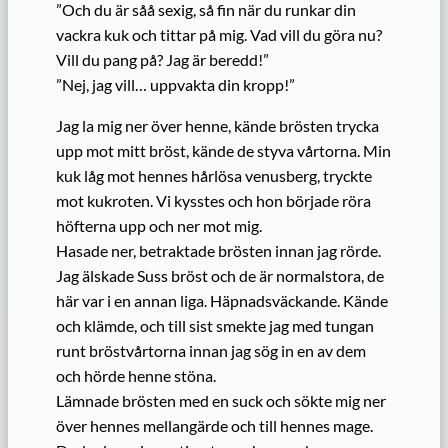
”Och du är såå sexig, så fin när du runkar din
vackra kuk och tittar på mig. Vad vill du göra nu?
Vill du pang på? Jag är beredd!”
”Nej, jag vill… uppvakta din kropp!”
Jag la mig ner över henne, kände brösten trycka
upp mot mitt bröst, kände de styva vårtorna. Min
kuk låg mot hennes hårlösa venusberg, tryckte
mot kukroten. Vi kysstes och hon började röra
höfterna upp och ner mot mig.
Hasade ner, betraktade brösten innan jag rörde.
Jag älskade Suss bröst och de är normalstora, de
här var i en annan liga. Häpnadsväckande. Kände
och klämde, och till sist smekte jag med tungan
runt bröstvårtorna innan jag sög in en av dem
och hörde henne stöna.
Lämnade brösten med en suck och sökte mig ner
över hennes mellangärde och till hennes mage.