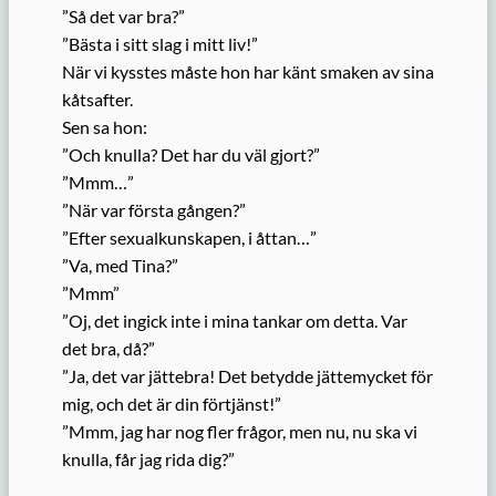
”Så det var bra?”
”Bästa i sitt slag i mitt liv!”
När vi kysstes måste hon har känt smaken av sina
kåtsafter.
Sen sa hon:
”Och knulla? Det har du väl gjort?”
”Mmm…”
”När var första gången?”
”Efter sexualkunskapen, i åttan…”
”Va, med Tina?”
”Mmm”
”Oj, det ingick inte i mina tankar om detta. Var
det bra, då?”
”Ja, det var jättebra! Det betydde jättemycket för
mig, och det är din förtjänst!”
”Mmm, jag har nog fler frågor, men nu, nu ska vi
knulla, får jag rida dig?”