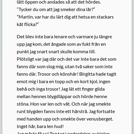
lätt öppen och andades så att det hördes.
”Tycker du om att jag smeker dina lår?”
”Martin, var har du lärt dig att hetsa en stackars
kåt flicka?”
Det blev inte bara lenare och varmare ju längre
upp jag kom, det ångade som av fukt från en
punkt jag snart snart skulle komma till.
Plötsligt var jag där och det var inte bara det som
fanns där som slog mig, utan två saker som inte
fanns där. Trosor och könshår! Birgitta hade tagit
emot mig i bara en topp och en kort kjol, ingen
behå och inga trosor! Jag lät ett finger glida
mellan hennes blygdläppar och hörde henne
stöna. Hon var len och våt. Och när jag smekte
runt blygden fanns inte ett hårstrå. Jag fortsatte
med handen upp och smekte över venusberget.
Inget hår, bara len hud!
Jag måste få se! Tog tag i nederdelen av kjolen