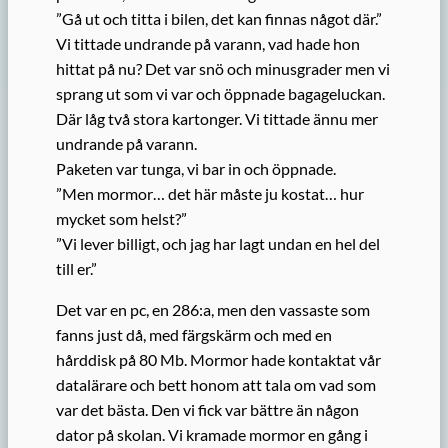
”Gå ut och titta i bilen, det kan finnas något där.”
Vi tittade undrande på varann, vad hade hon
hittat på nu? Det var snö och minusgrader men vi
sprang ut som vi var och öppnade bagageluckan.
Där låg två stora kartonger. Vi tittade ännu mer
undrande på varann.
Paketen var tunga, vi bar in och öppnade.
”Men mormor… det här måste ju kostat… hur
mycket som helst?”
”Vi lever billigt, och jag har lagt undan en hel del
till er.”
Det var en pc, en 286:a, men den vassaste som
fanns just då, med färgskärm och med en
hårddisk på 80 Mb. Mormor hade kontaktat vår
datalärare och bett honom att tala om vad som
var det bästa. Den vi fick var bättre än någon
dator på skolan. Vi kramade mormor en gång i