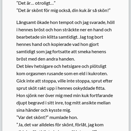
”Det är… otroligt…”
”Det är skönt för mig också, din kuk är så skön!”
Långsamt ökade hon tempot och jag svarade, höll
i hennes bröst och hon sträckte ner en hand och
bearbetade sin klitta samtidigt. Jag tog bort
hennes hand och kopierade vad hon gjort
samtidigt som jag fortsatte att smeka henens
bröst med den andra handen.
Det blev hetsigare och hetsigare och plötsligt
kom orgasmen rusande som en eld i kukroten.
Gick inte att stoppa, ville inte stoppa, sprut efter
sprut sköt rakt upp i hennes oskyddade fitta.
Hon sjönk ner över mig med min kuk fortfarande
djupt begravd i sitt inre, tog mitt ansikte mellan
sina händer och kysste mig.
”Var det skönt?” mumlade hon.
”Ja, det var alldeles för skönt, förlåt, jag kom