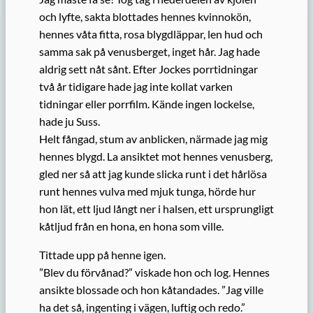
och lyfte, sakta blottades hennes kvinnokön,
hennes våta fitta, rosa blygdläppar, len hud och
samma sak på venusberget, inget hår. Jag hade
aldrig sett nåt sånt. Efter Jockes porrtidningar
två år tidigare hade jag inte kollat varken
tidningar eller porrfilm. Kände ingen lockelse,
hade ju Suss.
Helt fångad, stum av anblicken, närmade jag mig
hennes blygd. La ansiktet mot hennes venusberg,
gled ner så att jag kunde slicka runt i det hårlösa
runt hennes vulva med mjuk tunga, hörde hur
hon lät, ett ljud långt ner i halsen, ett ursprungligt
kåtljud från en hona, en hona som ville.
Tittade upp på henne igen.
”Blev du förvånad?” viskade hon och log. Hennes
ansikte blossade och hon kåtandades. ”Jag ville
ha det så, ingenting i vägen, luftig och redo.”