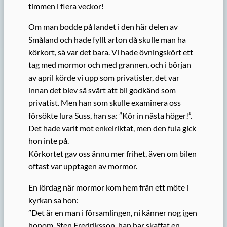
timmen i flera veckor!
Om man bodde på landet i den här delen av
Småland och hade fyllt arton då skulle man ha
körkort, så var det bara. Vi hade övningskört ett
tag med mormor och med grannen, och i början
av april körde vi upp som privatister, det var
innan det blev så svårt att bli godkänd som
privatist. Men han som skulle examinera oss
försökte lura Suss, han sa: ”Kör in nästa höger!”.
Det hade varit mot enkelriktat, men den fula gick
hon inte på.
Körkortet gav oss ännu mer frihet, även om bilen
oftast var upptagen av mormor.
En lördag när mormor kom hem från ett möte i
kyrkan sa hon:
”Det är en man i församlingen, ni känner nog igen
honom, Sten Fredriksson, han har skaffat en