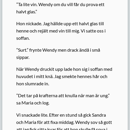
”Ta lite vin. Wendy om du vill får du prova ett
halvt glas.”
Hon nickade. Jag hällde upp ett halvt glas till
henne och rejält med vin till mig. Vi satte oss i
soffan.
”Surt.” frynte Wendy men drack ändå i små
sippar.
När Wendy druckit upp lade hon sig i soffan med
huvudet i mitt knä. Jag smekte hennes hår och
hon slumrade in.
”Det tar på krafterna att knulla när man är ung.”
sa Maria och log.
Vi snackade lite. Efter en stund så gick Sandra
och Maria för att fixa middag. Wendy sov så gott
att jag fick sitta kvar för att hon skulle få sova i