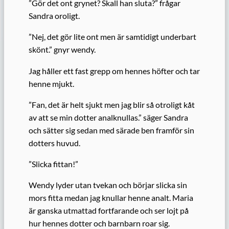
”Gör det ont grynet? Skall han sluta?” frågar
Sandra oroligt.
”Nej, det gör lite ont men är samtidigt underbart
skönt.” gnyr wendy.
Jag håller ett fast grepp om hennes höfter och tar
henne mjukt.
”Fan, det är helt sjukt men jag blir så otroligt kåt
av att se min dotter analknullas.” säger Sandra
och sätter sig sedan med särade ben framför sin
dotters huvud.
”Slicka fittan!”
Wendy lyder utan tvekan och börjar slicka sin
mors fitta medan jag knullar henne analt. Maria
är ganska utmattad fortfarande och ser lojt på
hur hennes dotter och barnbarn roar sig.