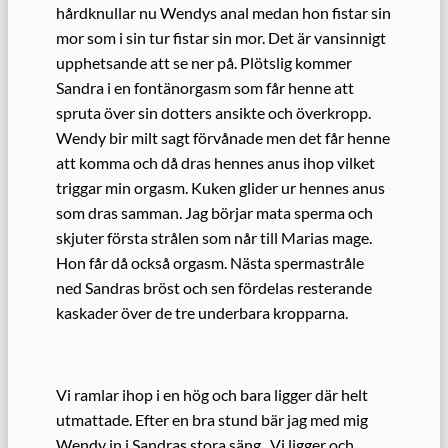
hårdknullar nu Wendys anal medan hon fistar sin
mor som i sin tur fistar sin mor. Det är vansinnigt
upphetsande att se ner på. Plötslig kommer
Sandra i en fontänorgasm som får henne att
spruta över sin dotters ansikte och överkropp.
Wendy bir milt sagt förvånade men det får henne
att komma och då dras hennes anus ihop vilket
triggar min orgasm. Kuken glider ur hennes anus
som dras samman. Jag börjar mata sperma och
skjuter första strålen som når till Marias mage.
Hon får då också orgasm. Nästa spermastråle
ned Sandras bröst och sen fördelas resterande
kaskader över de tre underbara kropparna.
Vi ramlar ihop i en hög och bara ligger där helt
utmattade. Efter en bra stund bär jag med mig
Wendy in i Sandras stora säng. Vi ligger och