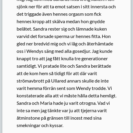
sjönk ner för att ta emot satsen i sitt innersta och
det triggade även hennes orgasm som fick
hennes kropp att skälva medan hon gnydde
belåtet. Sandra rester sig och lämnade kuken
varvid det forsade sperma ur hennes fitta. Hon
gled ner bredvid mig och vi låg och återhämtade
oss i Wendys säng med alla gosedjur. Jag kunde
knappt tro att jag fått knulla tre generationer
samtidigt. Vi pratade lite och Sandra berättade
att de kom hem så tidigt för att där varit
strömavbrott på Ullared annars skulle de inte
varit hemma förrän sent som Wendy trodde. Vi
konstaterade alla att vi måste hålla detta hemligt.
Sandra och Maria hade ju varit otrogna. Vad vi
inte sa men jag tänkte var ju att tjejerna varit
åtminstone på gränsen till incest med sina
smekningar och kyssar.