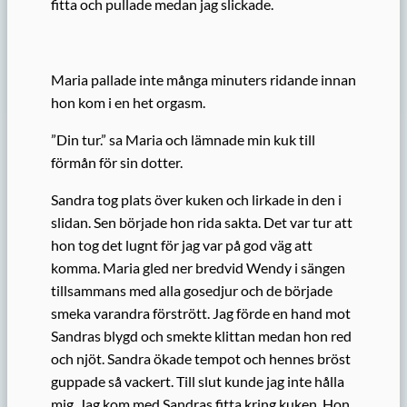
fitta och pullade medan jag slickade.
Maria pallade inte många minuters ridande innan
hon kom i en het orgasm.
”Din tur.” sa Maria och lämnade min kuk till
förmån för sin dotter.
Sandra tog plats över kuken och lirkade in den i
slidan. Sen började hon rida sakta. Det var tur att
hon tog det lugnt för jag var på god väg att
komma. Maria gled ner bredvid Wendy i sängen
tillsammans med alla gosedjur och de började
smeka varandra förstrött. Jag förde en hand mot
Sandras blygd och smekte klittan medan hon red
och njöt. Sandra ökade tempot och hennes bröst
guppade så vackert. Till slut kunde jag inte hålla
mig. Jag kom med Sandras fitta kring kuken. Hon