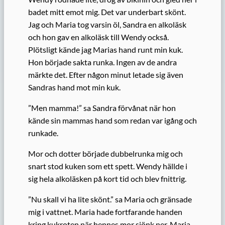
badet mitt emot mig. Det var underbart skönt.
Jag och Maria tog varsin öl, Sandra en alkoläsk
och hon gav en alkoläsk till Wendy också.
Plötsligt kände jag Marias hand runt min kuk.
Hon började sakta runka. Ingen av de andra
märkte det. Efter någon minut letade sig även
Sandras hand mot min kuk.
”Men mamma!” sa Sandra förvånat när hon
kände sin mammas hand som redan var igång och
runkade.
Mor och dotter började dubbelrunka mig och
snart stod kuken som ett spett. Wendy hällde i
sig hela alkoläsken på kort tid och blev fnittrig.
”Nu skall vi ha lite skönt.” sa Maria och gränsade
mig i vattnet. Maria hade fortfarande handen
kring kukroten när hennes mor sjönk ner. Maria