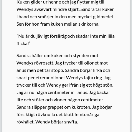
Kuken glider ur henne och jag flyttar mig till
Wendys avsevärt mindre stjärt. Sandra tar kuken
i hand och smörjer in den med mycket glidmedel.
Sen för hon fram kuken mellan skinkorna.
”Nu är du jävligt försiktig och skadar inte min lilla
flicka!”
Sandra håller om kuken och styr den mot
Wendys rövrosett. Jag trycker till ollonet mot
anus men det tar stopp. Sandra börjar lirka och
snart penetrerar ollonet Wendys tajta ring. Jag
trycker till och Wendy ger ifrån sig ett högt stön.
Jag är nu några centimeter in i anus. Jag backar
lite och stöter och vinner någon centimeter.
Sandra släpper greppet om kukroten. Jag börjar
försiktigt rövknulla det blott femtonåriga
rövhålet. Wendy börjar snyfta.