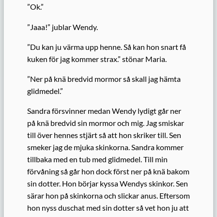
”Ok.”
”Jaaa!” jublar Wendy.
”Du kan ju värma upp henne. Så kan hon snart få
kuken för jag kommer strax.” stönar Maria.
”Ner på knä bredvid mormor så skall jag hämta
glidmedel.”
Sandra försvinner medan Wendy lydigt går ner
på knä bredvid sin mormor och mig. Jag smiskar
till över hennes stjärt så att hon skriker till. Sen
smeker jag de mjuka skinkorna. Sandra kommer
tillbaka med en tub med glidmedel. Till min
förvåning så går hon dock först ner på knä bakom
sin dotter. Hon börjar kyssa Wendys skinkor. Sen
särar hon på skinkorna och slickar anus. Eftersom
hon nyss duschat med sin dotter så vet hon ju att