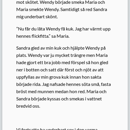
mot skötet. Wendy började smeka Maria och
Maria smekte Wendy. Samtidigt så red Sandra
mig underbart skönt.
”Nu får du låta Wendy få kuk. Jag har värmt upp
hennes flickfitta.” sa Maria.
Sandra gled av min kuk och hjälpte Wendy på
plats. Wendy var ju mycket trängre men Maria
hade gjort ett bra jobb med förspel så hon gled
ner i botten och satt där först och njöt av att
uppfyllas av min grova kuk innan hon sakta
började rida. Jag nafsade hennes söta små, fasta
bröst med munnen medan hon red. Maria och
Sandra började kyssas och smekas i vattnet
bredvid oss.
Vi fortsatte ha underbart sex i den varma