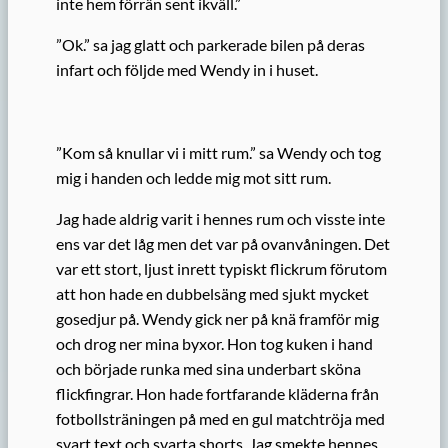
inte hem förrän sent ikväll.”
”Ok.” sa jag glatt och parkerade bilen på deras
infart och följde med Wendy in i huset.
”Kom så knullar vi i mitt rum.” sa Wendy och tog
mig i handen och ledde mig mot sitt rum.
Jag hade aldrig varit i hennes rum och visste inte
ens var det låg men det var på ovanvåningen. Det
var ett stort, ljust inrett typiskt flickrum förutom
att hon hade en dubbelsäng med sjukt mycket
gosedjur på. Wendy gick ner på knä framför mig
och drog ner mina byxor. Hon tog kuken i hand
och började runka med sina underbart sköna
flickfingrar. Hon hade fortfarande kläderna från
fotbollsträningen på med en gul matchtröja med
svart text och svarta shorts. Jag smekte hennes