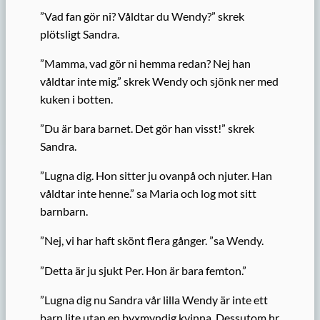
”Vad fan gör ni? Våldtar du Wendy?” skrek
plötsligt Sandra.
”Mamma, vad gör ni hemma redan? Nej han
våldtar inte mig.” skrek Wendy och sjönk ner med
kuken i botten.
”Du är bara barnet. Det gör han visst!” skrek
Sandra.
”Lugna dig. Hon sitter ju ovanpå och njuter. Han
våldtar inte henne.” sa Maria och log mot sitt
barnbarn.
”Nej, vi har haft skönt flera gånger. ”sa Wendy.
”Detta är ju sjukt Per. Hon är bara femton.”
”Lugna dig nu Sandra vår lilla Wendy är inte ett
barn lite utan en byxmyndig kvinna. Dessutom hr