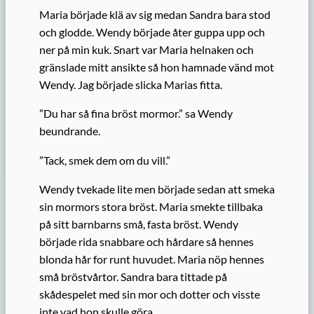
Maria började klä av sig medan Sandra bara stod
och glodde. Wendy började åter guppa upp och
ner på min kuk. Snart var Maria helnaken och
gränslade mitt ansikte så hon hamnade vänd mot
Wendy. Jag började slicka Marias fitta.
”Du har så fina bröst mormor.” sa Wendy
beundrande.
”Tack, smek dem om du vill.”
Wendy tvekade lite men började sedan att smeka
sin mormors stora bröst. Maria smekte tillbaka
på sitt barnbarns små, fasta bröst. Wendy
började rida snabbare och hårdare så hennes
blonda hår for runt huvudet. Maria nöp hennes
små bröstvårtor. Sandra bara tittade på
skådespelet med sin mor och dotter och visste
inte vad hon skulle göra.