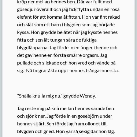
kröp ner mellan hennes ben. Där var fullt med
gosedjur överallt och jag fick flytta undan en rosa
elefant för att komma åt fittan. Hon var fint rakad
och slät som ett barn i blygden som jag började
kyssa. Hon gnydde belåtet när jag kysste hennes
fitta och sen lät tungan sära de fuktiga
blygdläpparna. Jag förde in en finger i henne och
det gav henne en första smärre orgasm. Jag
pullade och slickade och hon vred och vände på
sig. Två fingrar åkte upp i hennes trånga innersta.
”Snälla knulla mig nu.” gnydde Wendy.
Jag reste mig på knä mellan hennes särade ben
och sjönk ner. Jag förde in en gosebjörn under
hennes stjärt. Sen förde jag fram ollonet till
blygden och gned. Hon var så sexig där hon låg.