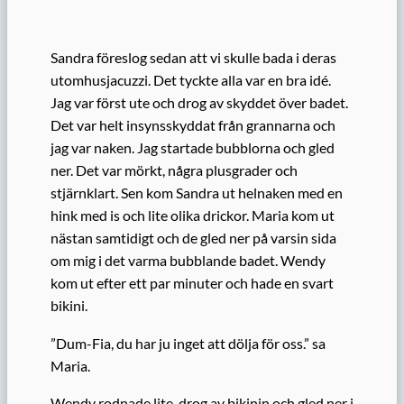
Sandra föreslog sedan att vi skulle bada i deras
utomhusjacuzzi. Det tyckte alla var en bra idé.
Jag var först ute och drog av skyddet över badet.
Det var helt insynsskyddat från grannarna och
jag var naken. Jag startade bubblorna och gled
ner. Det var mörkt, några plusgrader och
stjärnklart. Sen kom Sandra ut helnaken med en
hink med is och lite olika drickor. Maria kom ut
nästan samtidigt och de gled ner på varsin sida
om mig i det varma bubblande badet. Wendy
kom ut efter ett par minuter och hade en svart
bikini.
”Dum-Fia, du har ju inget att dölja för oss.” sa
Maria.
Wendy rodnade lite, drog av bikinin och gled ner i