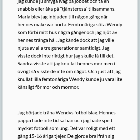
jag kunde ju smyga iväg på jobbet och ta en
snabbis eller åka på ”tjänsteresa” tillsammans.
Maria blev jag inbjuden till någon gång när
hennes make var borta. Femtonåriga söta Wendy
kom förbi mitt hus några gånger och jag njöt av
hennes trånga hål. Jag kände dock att jag ville
njuta av alla tre generationer samtidigt. Jag
visste dock inte riktigt hur jag skulle få till det.
Sandra visste att jag knullat hennes mor men i
övrigt så visste de inte om något. Och just att jag
knullat lilla femtonåriga Wendy kunde ju vara lite
känsligt för mor och mormor.
Jag började träna Wendys fotbollslag. Hennes
pappa hade inte tid sa han och jag hade spelt
mycket fotboll som ung. Det var roligt med ett
gäng 15-16 åriga tjejer. De gjorde bra ifrån sig