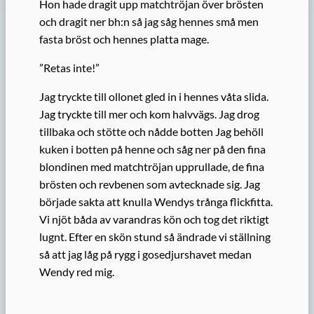
Hon hade dragit upp matchtröjan över brösten
och dragit ner bh:n så jag såg hennes små men
fasta bröst och hennes platta mage.
”Retas inte!”
Jag tryckte till ollonet gled in i hennes våta slida.
Jag tryckte till mer och kom halvvägs. Jag drog
tillbaka och stötte och nådde botten Jag behöll
kuken i botten på henne och såg ner på den fina
blondinen med matchtröjan upprullade, de fina
brösten och revbenen som avtecknade sig. Jag
började sakta att knulla Wendys trånga flickfitta.
Vi njöt båda av varandras kön och tog det riktigt
lugnt. Efter en skön stund så ändrade vi ställning
så att jag låg på rygg i gosedjurshavet medan
Wendy red mig.