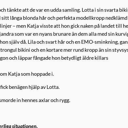
 tänkte att de var en udda samling. Lotta i sin svarta biki
 sitt långa blonda hår och perfekta modellkropp nedklämd 
linjer – men Katja visste att hon gick naken på landet till 
jandra som var en nyans brunare än dem alla med sin kurvi
å hon själv då. Lila och svart hår och en EMO-sminkning, ga
trongul bikini och en kortare mer rund kropp än sin styvsys
ögon och läppar fångade hon betydligt äldre killars
utom Katja som hoppade i.
fick benägen hjälp av Lotta.
morde in hennes axlar och rygg.
rliga situationen.