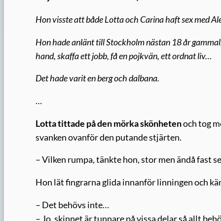
Hon visste att både Lotta och Carina haft sex med Al
Hon hade anlänt till Stockholm nästan 18 år gammal, f
hand, skaffa ett jobb, få en pojkvän, ett ordnat liv…
Det hade varit en berg och dalbana.
…
Lotta tittade på den mörka skönheten
och tog m
svanken ovanför den putande stjärten.
– Vilken rumpa, tänkte hon, stor men ändå fast ser
Hon lät fingrarna glida innanför linningen och k
– Det behövs inte…
– Jo, skinnet är tunnare på vissa delar så allt be