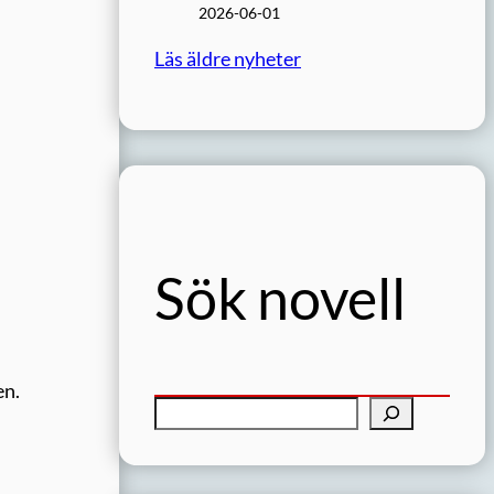
2026-06-01
Läs äldre nyheter
Sök novell
en.
S
ö
k