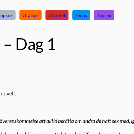
ppsex
Oralsex
Otrohet
Teens
Tjejsex
t – Dag 1
 novell.
 överenskommelse att alltid berätta om andra de haft sex med, i