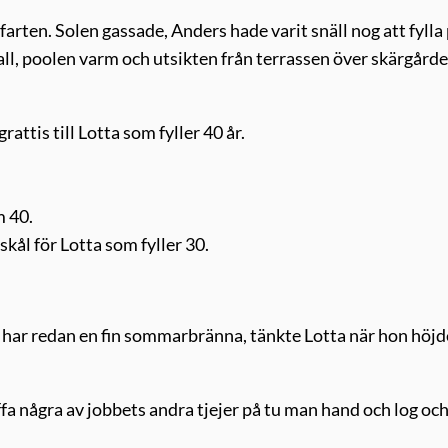
arten. Solen gassade, Anders hade varit snäll nog att fylla
ll, poolen varm och utsikten från terrassen över skärgård
rattis till Lotta som fyller 40 år.
m 40.
skål för Lotta som fyller 30.
ch har redan en fin sommarbränna, tänkte Lotta när hon höjd
äffa några av jobbets andra tjejer på tu man hand och log oc