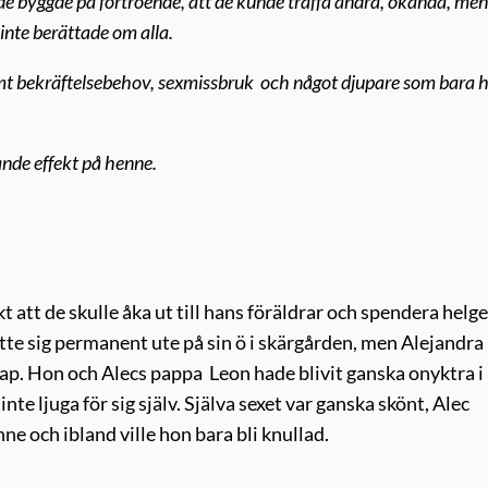
e byggde på förtroende, att de kunde träffa andra, okända, me
nte berättade om alla.
emt bekräftelsebehov, sexmissbruk och något djupare som bara 
ande effekt på henne.
t att de skulle åka ut till hans föräldrar och spendera helg
tte sig permanent ute på sin ö i skärgården, men Alejandra
lskap. Hon och Alecs pappa Leon hade blivit ganska onyktra i
inte ljuga för sig själv. Själva sexet var ganska skönt, Alec
 och ibland ville hon bara bli knullad.