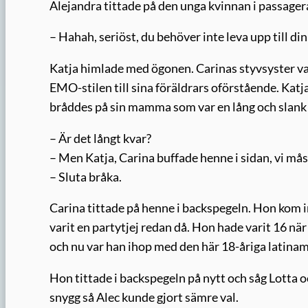
Alejandra tittade på den unga kvinnan i passagera
– Hahah, seriöst, du behöver inte leva upp till 
Katja himlade med ögonen. Carinas styvsyster var
EMO-stilen till sina föräldrars oförstående. Katj
bråddes på sin mamma som var en lång och slank
– Är det långt kvar?
– Men Katja, Carina buffade henne i sidan, vi må
– Sluta bråka.
Carina tittade på henne i backspegeln. Hon kom int
varit en partytjej redan då. Hon hade varit 16 nä
och nu var han ihop med den här 18-åriga latinam
Hon tittade i backspegeln på nytt och såg Lotta oc
snygg så Alec kunde gjort sämre val.