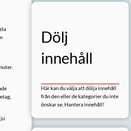
ela
Dölj
om
innehåll
nuter.
Här kan du välja att dölja innehåll
hade
från den eller de kategorier du inte
retag,
önskar se.
Hantera innehåll!
 ju