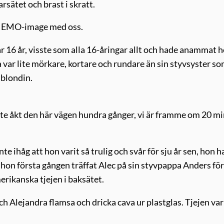
rsätet och brast i skratt.
din EMO-image med oss.
 16 år, visste som alla 16-åringar allt och hade anammat h
a var lite mörkare, kortare och rundare än sin styvsyster s
 blondin.
ste åkt den här vägen hundra gånger, vi är framme om 20 mi
e ihåg att hon varit så trulig och svår för sju år sen, hon 
r hon första gången träffat Alec på sin styvpappa Anders fö
erikanska tjejen i baksätet.
h Alejandra flamsa och dricka cava ur plastglas. Tjejen var