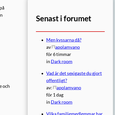
 på
en
Senast i forumet
Men kyssarna då?
av
apolamvano
för 6 timmar
in
Dark room
Vad är det sexigaste du gjort
offentligt?
e och
av:
apolamvano
för 1 dag
in
Dark room
h
Vilka familjemedlemmar har