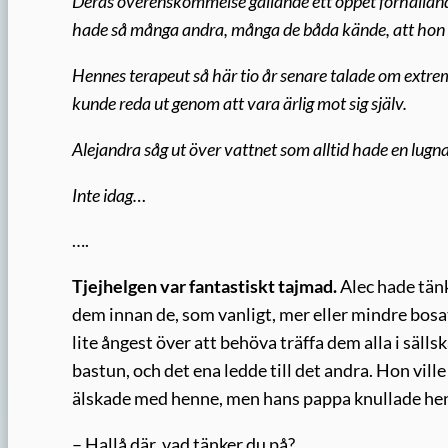
Deras överenskommelse gällande ett öppet förhålland
hade så många andra, många de båda kände, att hon i
Hennes terapeut så här tio år senare talade om extr
kunde reda ut genom att vara ärlig mot sig själv.
Alejandra
såg ut över vattnet som alltid hade en lugn
Inte idag…
….
Tjejhelgen var fantastiskt tajmad.
Alec hade tänk
dem innan de, som vanligt, mer eller mindre bosa
lite ångest över att behöva träffa dem alla i säl
bastun, och det ena ledde till det andra. Hon ville 
älskade med henne, men hans pappa knullade henne
– Hallå där, vad tänker du på?