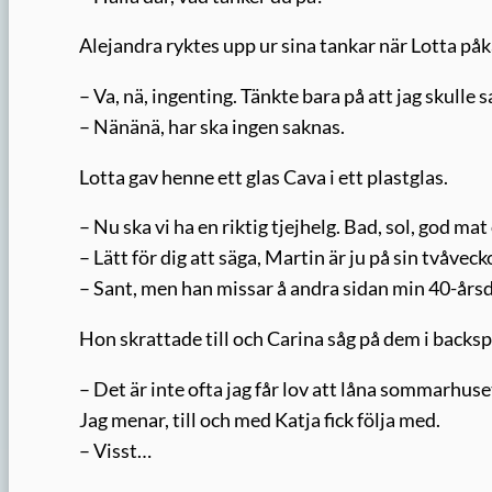
Alejandra ryktes upp ur sina tankar när Lotta p
– Va, nä, ingenting. Tänkte bara på att jag skulle s
– Nänänä, har ska ingen saknas.
Lotta gav henne ett glas Cava i ett plastglas.
– Nu ska vi ha en riktig tjejhelg. Bad, sol, god m
– Lätt för dig att säga, Martin är ju på sin tvåveck
– Sant, men han missar å andra sidan min 40-årsda
Hon skrattade till och Carina såg på dem i backsp
– Det är inte ofta jag får lov att låna sommarhuse
Jag menar, till och med Katja fick följa med.
– Visst…