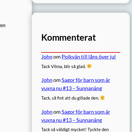
gen
Kommenterat
John
om
Pojkvän till låns över jul
Tack Vilma, blir så glad.
John
om
Sagor för barn som är
vuxna nu #13 – Sunnanäng
Tack, så fint att du gillade den.
John
om
Sagor för barn som är
vuxna nu #13 – Sunnanäng
Tack så väldigt mycket! Tyckte den