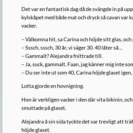
Det var en fantastisk dag då de svängde in på uppf
kylskåpet med både mat och dryck så cavan var ka
vacker.
– Välkomna hit, sa Carina och höjde sitt glas, och g
– Sssch, sssch, 30 år, vi säger 30. 40 låter så…
– Gammalt? Alejandra fnittrade till.
– Ja, suck, gammalt. Faan, jag känner mig inte so
– Du ser inte ut som 40, Carina höjde glaset igen, 
Lotta gjorde en hovnigning.
Hon är verkligen vacker i den där vita bikinin, o
smuttade på glaset.
Alejandra å sin sida tyckte det var trevligt att tr
höjde glaset.