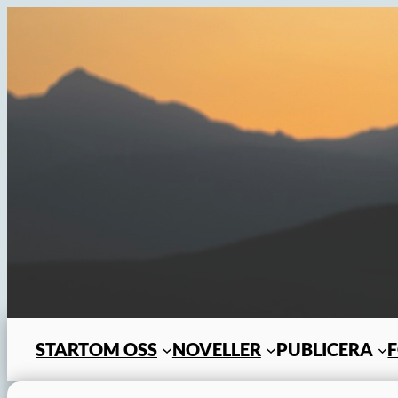
Hoppa
till
innehåll
START
OM OSS
NOVELLER
PUBLICERA