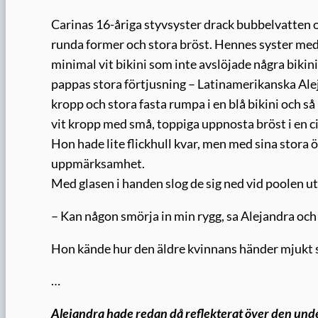
Carinas 16-åriga styvsyster drack bubbelvatten och
runda former och stora bröst. Hennes syster med
minimal vit bikini som inte avslöjade några bikini
pappas stora förtjusning – Latinamerikanska Ale
kropp och stora fasta rumpa i en blå bikini och s
vit kropp med små, toppiga uppnosta bröst i en ci
Hon hade lite flickhull kvar, men med sina stora 
uppmärksamhet.
Med glasen i handen slog de sig ned vid poolen 
– Kan någon smörja in min rygg, sa Alejandra och 
Hon kände hur den äldre kvinnans händer mjukt s
…
Alejandra hade redan då reflekterat över den unde