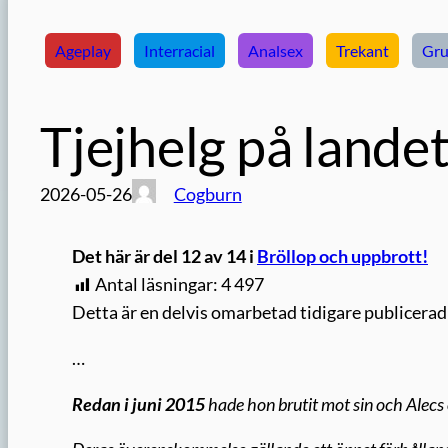
Ageplay
Interracial
Analsex
Trekant
Gru
Tjejhelg på lande
2026-05-26
Cogburn
Det här är del 12 av 14 i
Bröllop och uppbrott!
Antal läsningar:
4 497
Detta är en delvis omarbetad tidigare publicerad
…
Redan i juni 2015
hade hon brutit mot sin och Alecs