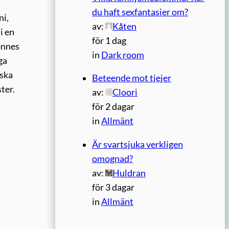
du haft sexfantasier om?
ni,
av:
Kåten
i en
för 1 dag
hennes
in
Dark room
ga
nska
Beteende mot tjejer
ter.
av:
Cloori
för 2 dagar
in
Allmänt
Är svartsjuka verkligen
omognad?
av:
Huldran
för 3 dagar
in
Allmänt