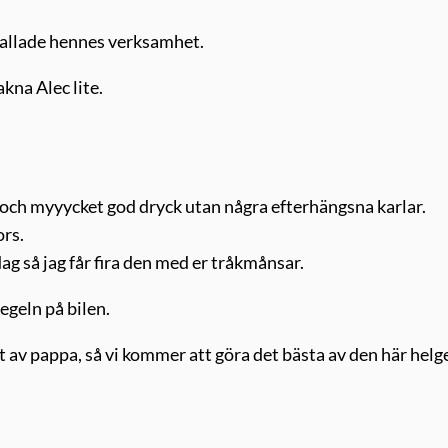
åkallade hennes verksamhet.
akna Alec lite.
at och myyycket god dryck utan några efterhängsna karlar.
ors.
g så jag får fira den med er tråkmånsar.
egeln på bilen.
t av pappa, så vi kommer att göra det bästa av den här helg