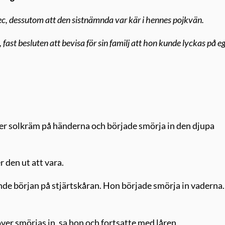
ec, dessutom att den sistnämnda var kär i hennes pojkvän.
ast besluten att bevisa för sin familj att hon kunde lyckas på e
er solkräm på händerna och började smörja in den djupa
 den ut att vara.
ände början på stjärtskåran. Hon började smörja in vaderna.
höver smörjas in, sa hon och fortsatte med låren