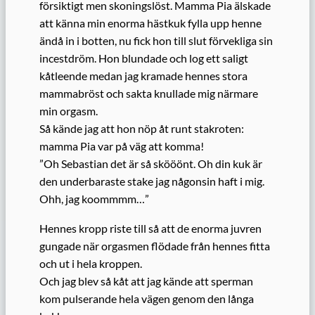
försiktigt men skoningslöst. Mamma Pia älskade
att känna min enorma hästkuk fylla upp henne
ändå in i botten, nu fick hon till slut förvekliga sin
incestdröm. Hon blundade och log ett saligt
kåtleende medan jag kramade hennes stora
mammabröst och sakta knullade mig närmare
min orgasm.
Så kände jag att hon nöp åt runt stakroten:
mamma Pia var på väg att komma!
”Oh Sebastian det är så skööönt. Oh din kuk är
den underbaraste stake jag någonsin haft i mig.
Ohh, jag koommmm…”
Hennes kropp riste till så att de enorma juvren
gungade när orgasmen flödade från hennes fitta
och ut i hela kroppen.
Och jag blev så kåt att jag kände att sperman
kom pulserande hela vägen genom den långa