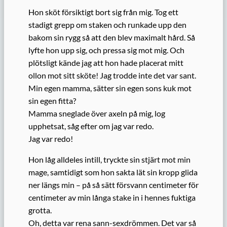
Hon sköt försiktigt bort sig från mig. Tog ett
stadigt grepp om staken och runkade upp den
bakom sin rygg så att den blev maximalt hård. Så
lyfte hon upp sig, och pressa sig mot mig. Och
plötsligt kände jag att hon hade placerat mitt
ollon mot sitt sköte! Jag trodde inte det var sant.
Min egen mamma, sätter sin egen sons kuk mot
sin egen fitta?
Mamma sneglade över axeln på mig, log
upphetsat, såg efter om jag var redo.
Jag var redo!
Hon låg alldeles intill, tryckte sin stjärt mot min
mage, samtidigt som hon sakta lät sin kropp glida
ner längs min – på så sätt försvann centimeter för
centimeter av min långa stake in i hennes fuktiga
grotta.
Oh, detta var rena sann-sexdrömmen. Det var så