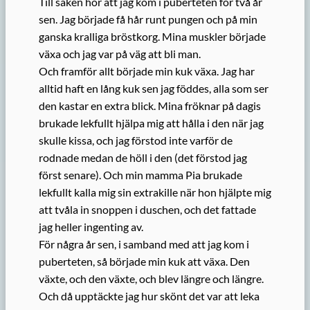
Till saken hör att jag kom i puberteten för två år
sen. Jag började få hår runt pungen och på min
ganska kralliga bröstkorg. Mina muskler började
växa och jag var på väg att bli man.
Och framför allt började min kuk växa. Jag har
alltid haft en lång kuk sen jag föddes, alla som ser
den kastar en extra blick. Mina fröknar på dagis
brukade lekfullt hjälpa mig att hålla i den när jag
skulle kissa, och jag förstod inte varför de
rodnade medan de höll i den (det förstod jag
först senare). Och min mamma Pia brukade
lekfullt kalla mig sin extrakille när hon hjälpte mig
att tvåla in snoppen i duschen, och det fattade
jag heller ingenting av.
För några år sen, i samband med att jag kom i
puberteten, så började min kuk att växa. Den
växte, och den växte, och blev längre och längre.
Och då upptäckte jag hur skönt det var att leka