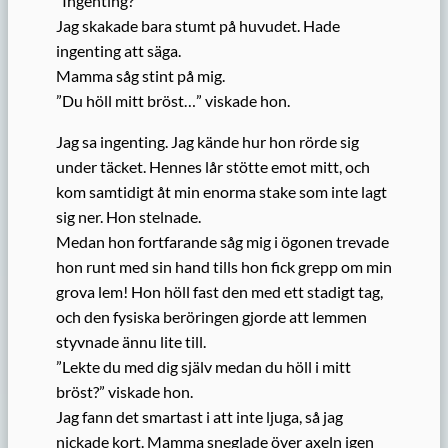
”Ingenting?”
Jag skakade bara stumt på huvudet. Hade
ingenting att säga.
Mamma såg stint på mig.
”Du höll mitt bröst…” viskade hon.
Jag sa ingenting. Jag kände hur hon rörde sig
under täcket. Hennes lår stötte emot mitt, och
kom samtidigt åt min enorma stake som inte lagt
sig ner. Hon stelnade.
Medan hon fortfarande såg mig i ögonen trevade
hon runt med sin hand tills hon fick grepp om min
grova lem! Hon höll fast den med ett stadigt tag,
och den fysiska beröringen gjorde att lemmen
styvnade ännu lite till.
”Lekte du med dig själv medan du höll i mitt
bröst?” viskade hon.
Jag fann det smartast i att inte ljuga, så jag
nickade kort. Mamma sneglade över axeln igen