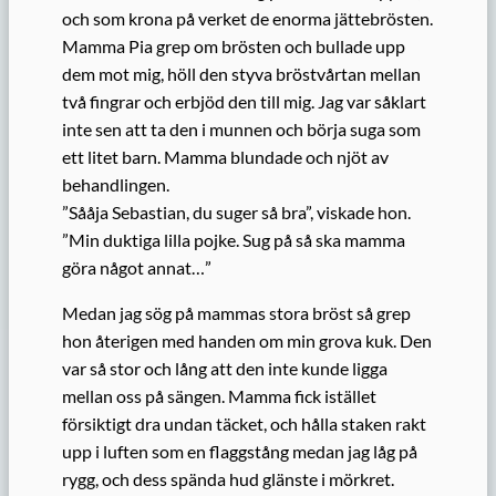
och som krona på verket de enorma jättebrösten.
Mamma Pia grep om brösten och bullade upp
dem mot mig, höll den styva bröstvårtan mellan
två fingrar och erbjöd den till mig. Jag var såklart
inte sen att ta den i munnen och börja suga som
ett litet barn. Mamma blundade och njöt av
behandlingen.
”Sååja Sebastian, du suger så bra”, viskade hon.
”Min duktiga lilla pojke. Sug på så ska mamma
göra något annat…”
Medan jag sög på mammas stora bröst så grep
hon återigen med handen om min grova kuk. Den
var så stor och lång att den inte kunde ligga
mellan oss på sängen. Mamma fick istället
försiktigt dra undan täcket, och hålla staken rakt
upp i luften som en flaggstång medan jag låg på
rygg, och dess spända hud glänste i mörkret.