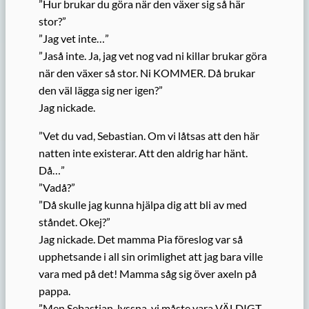
”Hur brukar du göra när den växer sig så här
stor?”
”Jag vet inte…”
”Jaså inte. Ja, jag vet nog vad ni killar brukar göra
när den växer så stor. Ni KOMMER. Då brukar
den väl lägga sig ner igen?”
Jag nickade.
”Vet du vad, Sebastian. Om vi låtsas att den här
natten inte existerar. Att den aldrig har hänt.
Då…”
”Vadå?”
”Då skulle jag kunna hjälpa dig att bli av med
ståndet. Okej?”
Jag nickade. Det mamma Pia föreslog var så
upphetsande i all sin orimlighet att jag bara ville
vara med på det! Mamma såg sig över axeln på
pappa.
”Men Sebastian, lyssna, vi måste vara VÄLDIGT