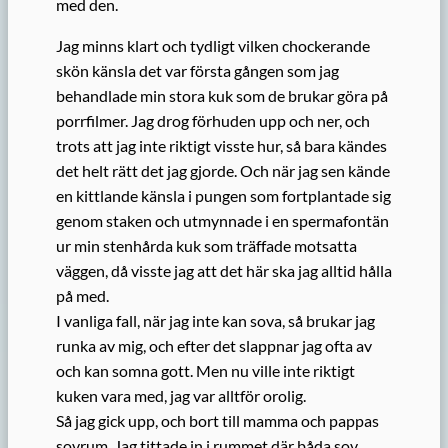
med den.
Jag minns klart och tydligt vilken chockerande
skön känsla det var första gången som jag
behandlade min stora kuk som de brukar göra på
porrfilmer. Jag drog förhuden upp och ner, och
trots att jag inte riktigt visste hur, så bara kändes
det helt rätt det jag gjorde. Och när jag sen kände
en kittlande känsla i pungen som fortplantade sig
genom staken och utmynnade i en spermafontän
ur min stenhårda kuk som träffade motsatta
väggen, då visste jag att det här ska jag alltid hålla
på med.
I vanliga fall, när jag inte kan sova, så brukar jag
runka av mig, och efter det slappnar jag ofta av
och kan somna gott. Men nu ville inte riktigt
kuken vara med, jag var alltför orolig.
Så jag gick upp, och bort till mamma och pappas
sovrum. Jag tittade in i rummet där båda sov.