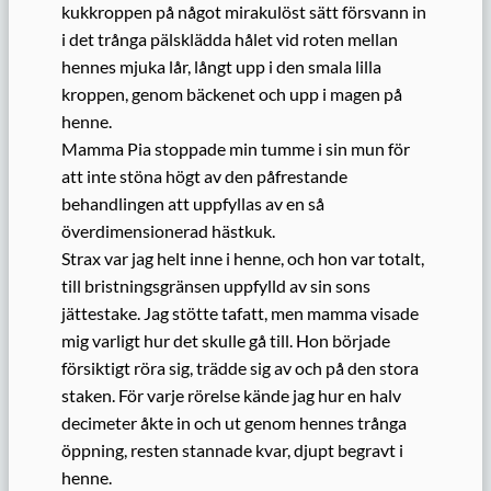
kukkroppen på något mirakulöst sätt försvann in
i det trånga pälsklädda hålet vid roten mellan
hennes mjuka lår, långt upp i den smala lilla
kroppen, genom bäckenet och upp i magen på
henne.
Mamma Pia stoppade min tumme i sin mun för
att inte stöna högt av den påfrestande
behandlingen att uppfyllas av en så
överdimensionerad hästkuk.
Strax var jag helt inne i henne, och hon var totalt,
till bristningsgränsen uppfylld av sin sons
jättestake. Jag stötte tafatt, men mamma visade
mig varligt hur det skulle gå till. Hon började
försiktigt röra sig, trädde sig av och på den stora
staken. För varje rörelse kände jag hur en halv
decimeter åkte in och ut genom hennes trånga
öppning, resten stannade kvar, djupt begravt i
henne.