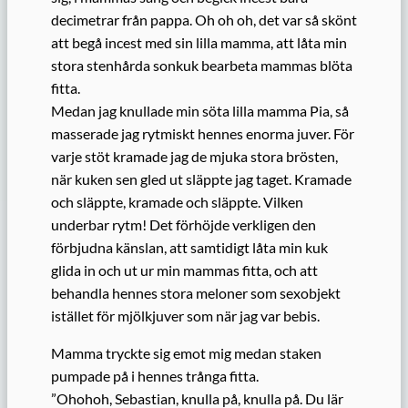
decimetrar från pappa. Oh oh oh, det var så skönt
att begå incest med sin lilla mamma, att låta min
stora stenhårda sonkuk bearbeta mammas blöta
fitta.
Medan jag knullade min söta lilla mamma Pia, så
masserade jag rytmiskt hennes enorma juver. För
varje stöt kramade jag de mjuka stora brösten,
när kuken sen gled ut släppte jag taget. Kramade
och släppte, kramade och släppte. Vilken
underbar rytm! Det förhöjde verkligen den
förbjudna känslan, att samtidigt låta min kuk
glida in och ut ur min mammas fitta, och att
behandla hennes stora meloner som sexobjekt
istället för mjölkjuver som när jag var bebis.
Mamma tryckte sig emot mig medan staken
pumpade på i hennes trånga fitta.
”Ohohoh, Sebastian, knulla på, knulla på. Du lär