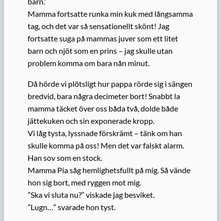
barn.”
Mamma fortsatte runka min kuk med långsamma
tag, och det var så sensationellt skönt! Jag
fortsatte suga på mammas juver som ett litet
barn och njöt som en prins – jag skulle utan
problem komma om bara nån minut.
Då hörde vi plötsligt hur pappa rörde sig i sängen
bredvid, bara några decimeter bort! Snabbt la
mamma täcket över oss båda två, dolde både
jättekuken och sin exponerade kropp.
Vi låg tysta, lyssnade förskrämt – tänk om han
skulle komma på oss! Men det var falskt alarm.
Han sov som en stock.
Mamma Pia såg hemlighetsfullt på mig. Så vände
hon sig bort, med ryggen mot mig.
”Ska vi sluta nu?” viskade jag besviket.
”Lugn…” svarade hon tyst.