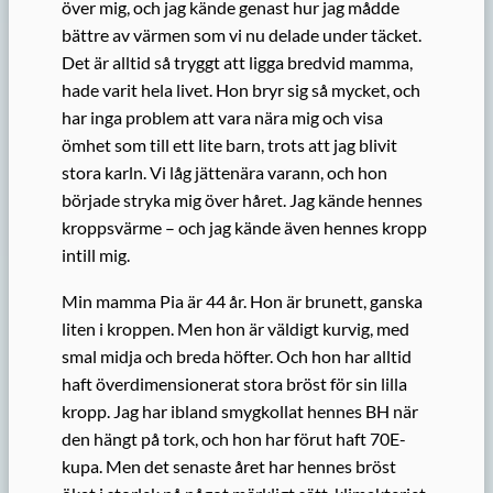
över mig, och jag kände genast hur jag mådde
bättre av värmen som vi nu delade under täcket.
Det är alltid så tryggt att ligga bredvid mamma,
hade varit hela livet. Hon bryr sig så mycket, och
har inga problem att vara nära mig och visa
ömhet som till ett lite barn, trots att jag blivit
stora karln. Vi låg jättenära varann, och hon
började stryka mig över håret. Jag kände hennes
kroppsvärme – och jag kände även hennes kropp
intill mig.
Min mamma Pia är 44 år. Hon är brunett, ganska
liten i kroppen. Men hon är väldigt kurvig, med
smal midja och breda höfter. Och hon har alltid
haft överdimensionerat stora bröst för sin lilla
kropp. Jag har ibland smygkollat hennes BH när
den hängt på tork, och hon har förut haft 70E-
kupa. Men det senaste året har hennes bröst