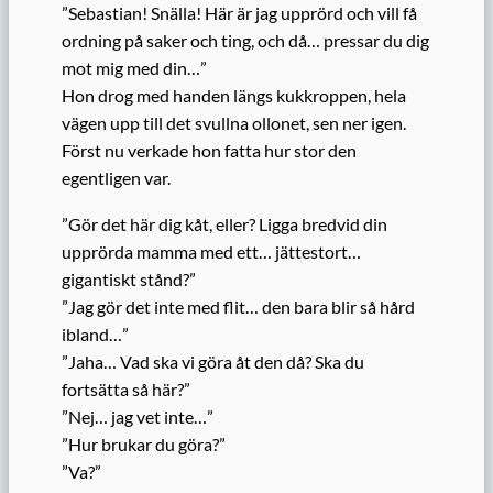
”Sebastian! Snälla! Här är jag upprörd och vill få
ordning på saker och ting, och då… pressar du dig
mot mig med din…”
Hon drog med handen längs kukkroppen, hela
vägen upp till det svullna ollonet, sen ner igen.
Först nu verkade hon fatta hur stor den
egentligen var.
”Gör det här dig kåt, eller? Ligga bredvid din
upprörda mamma med ett… jättestort…
gigantiskt stånd?”
”Jag gör det inte med flit… den bara blir så hård
ibland…”
”Jaha… Vad ska vi göra åt den då? Ska du
fortsätta så här?”
”Nej… jag vet inte…”
”Hur brukar du göra?”
”Va?”