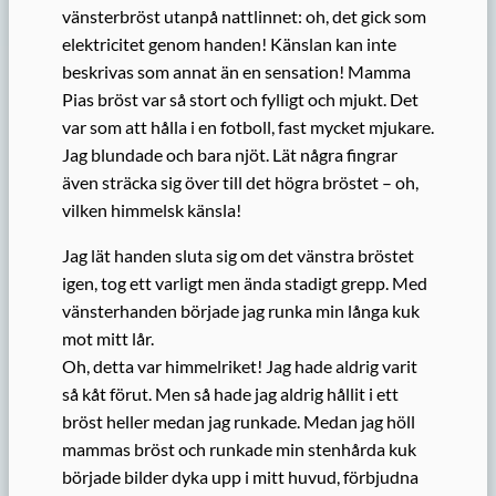
vänsterbröst utanpå nattlinnet: oh, det gick som
elektricitet genom handen! Känslan kan inte
beskrivas som annat än en sensation! Mamma
Pias bröst var så stort och fylligt och mjukt. Det
var som att hålla i en fotboll, fast mycket mjukare.
Jag blundade och bara njöt. Lät några fingrar
även sträcka sig över till det högra bröstet – oh,
vilken himmelsk känsla!
Jag lät handen sluta sig om det vänstra bröstet
igen, tog ett varligt men ända stadigt grepp. Med
vänsterhanden började jag runka min långa kuk
mot mitt lår.
Oh, detta var himmelriket! Jag hade aldrig varit
så kåt förut. Men så hade jag aldrig hållit i ett
bröst heller medan jag runkade. Medan jag höll
mammas bröst och runkade min stenhårda kuk
började bilder dyka upp i mitt huvud, förbjudna