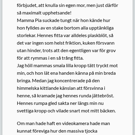
förbjudet, att knulla sin egen mor, men just därför
så maximalt upphetsande!
Mamma Pia suckade tungt när hon kände hur
hon fylldes av en stake bortom alla upptänkliga
storlekar. Hennes fitta var alldeles plaskblöt, så
det var ingen som helst friktion, kuken försvann
utan hinder, trots att den egentligen var för grov
för att rymmas i en så trång fitta.
Jag höll mammas smala lilla kropp tätt tryckt mot
min, och hon lät ena handen känna på min breda
bringa. Medan jag koncentrerade på den
himmelska kittlande känslan att försvinna i
henne, så kramade jag hennes runda jättebröst.
Hennes rumpa gled sakta ner längs min nu
svettiga kropp och vilade snart mot mitt bäcken.
Om man hade haft en videokamera hade man
kunnat föreviga hur den massiva tjocka