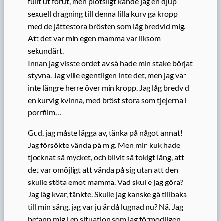
fullt ut förut, men plötsligt kände jag en djup
sexuell dragning till denna lilla kurviga kropp
med de jättestora brösten som låg bredvid mig.
Att det var min egen mamma var liksom
sekundärt.
Innan jag visste ordet av så hade min stake börjat
styvna. Jag ville egentligen inte det, men jag var
inte längre herre över min kropp. Jag låg bredvid
en kurvig kvinna, med bröst stora som tjejerna i
porrfilm…
Gud, jag måste lägga av, tänka på något annat!
Jag försökte vända på mig. Men min kuk hade
tjocknat så mycket, och blivit så tokigt lång, att
det var omöjligt att vända på sig utan att den
skulle stöta emot mamma. Vad skulle jag göra?
Jag låg kvar, tänkte. Skulle jag kanske gå tillbaka
till min säng, jag var ju ändå lugnad nu? Nä. Jag
befann mig i en situation som jag förmodligen