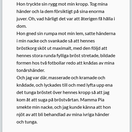
Hon tryckte sin rygg mot min kropp. Tog mina
händer och la dem försiktigt på sina enorma
juver. Oh, vad härligt det var att återigen få hålla i
dom.
Hon gned sin rumpa mot min lem, satte händerna
i min nacke och svankade så att hennes
bröstkorg sköt ut maximalt, med den följd att
hennes stora runda fylliga bröst stretade, bildade
formen hos två fotbollar redo att knådas av mina
tonårshänder.
Och jag var där, masserade och kramade och
knådade, och lyckades till och med lyfta upp ena
det tunga bröstet över hennes kropp så att jag
kom åt att suga på bröstvårtan. Mamma Pia
smekte min nacke, och jag kunde känna att hon
njöt av att bli behandlad av mina ivriga händer
och tunga.