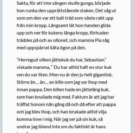
Sakta, för att inte sängen skulle gunga, började
hon runka den upprättstående staken. Det såg ut
som om den var ett kalt träd som växte rakt upp
från min kropp. Långsamt lät hon handen glida
upp och ner för kukens långa kropp, förhuden
träddes på och av ollonet, och mamma Pia såg
med uppspärrat kåta ögon på den.
”Herregud vilken jättekuk du har, Sebastian.”
viskade mamma, ” Du har alltid haft en stor kuk
sen du var liten. Men nu är den ju helt gigantisk.
Större än… än… en kille som jag var ihop med
innan pappa. Den killen hade en jättelång kuk,
som han knullade mig med. Faktum är att jag har
träffat honom nån gång då och då efter att pappa
och jag blev ihop, och han brukade alltid vilja
komma inne i mig. När jag ser på sin kuk, så
undrar jag ibland inte om du faktiskt är hans