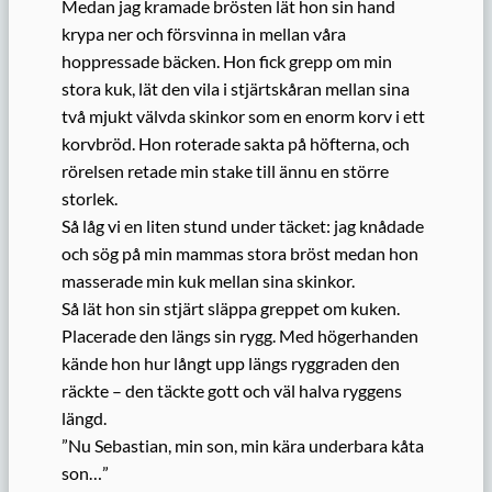
Medan jag kramade brösten lät hon sin hand
krypa ner och försvinna in mellan våra
hoppressade bäcken. Hon fick grepp om min
stora kuk, lät den vila i stjärtskåran mellan sina
två mjukt välvda skinkor som en enorm korv i ett
korvbröd. Hon roterade sakta på höfterna, och
rörelsen retade min stake till ännu en större
storlek.
Så låg vi en liten stund under täcket: jag knådade
och sög på min mammas stora bröst medan hon
masserade min kuk mellan sina skinkor.
Så lät hon sin stjärt släppa greppet om kuken.
Placerade den längs sin rygg. Med högerhanden
kände hon hur långt upp längs ryggraden den
räckte – den täckte gott och väl halva ryggens
längd.
”Nu Sebastian, min son, min kära underbara kåta
son…”