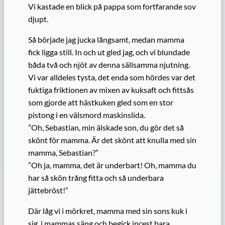
Vi kastade en blick på pappa som fortfarande sov
djupt.
Så började jag jucka långsamt, medan mamma
fick ligga still. In och ut gled jag, och vi blundade
båda två och njöt av denna sällsamma njutning.
Vi var alldeles tysta, det enda som hördes var det
fuktiga friktionen av mixen av kuksaft och fittsås
som gjorde att hästkuken gled som en stor
pistong i en välsmord maskinslida.
”Oh, Sebastian, min älskade son, du gör det så
skönt för mamma. Är det skönt att knulla med sin
mamma, Sebastian?”
”Oh ja, mamma, det är underbart! Oh, mamma du
har så skön trång fitta och så underbara
jättebröst!”
Där låg vi i mörkret, mamma med sin sons kuk i
sig, i mammas säng och begick incest bara