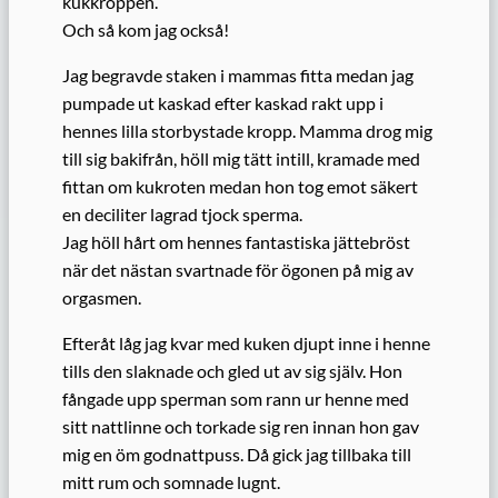
kukkroppen.
Och så kom jag också!
Jag begravde staken i mammas fitta medan jag
pumpade ut kaskad efter kaskad rakt upp i
hennes lilla storbystade kropp. Mamma drog mig
till sig bakifrån, höll mig tätt intill, kramade med
fittan om kukroten medan hon tog emot säkert
en deciliter lagrad tjock sperma.
Jag höll hårt om hennes fantastiska jättebröst
när det nästan svartnade för ögonen på mig av
orgasmen.
Efteråt låg jag kvar med kuken djupt inne i henne
tills den slaknade och gled ut av sig själv. Hon
fångade upp sperman som rann ur henne med
sitt nattlinne och torkade sig ren innan hon gav
mig en öm godnattpuss. Då gick jag tillbaka till
mitt rum och somnade lugnt.