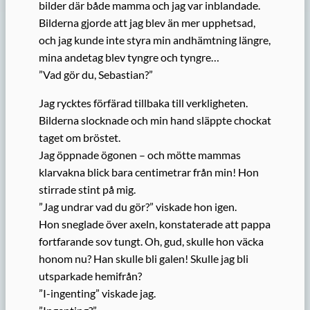
bilder där både mamma och jag var inblandade.
Bilderna gjorde att jag blev än mer upphetsad,
och jag kunde inte styra min andhämtning längre,
mina andetag blev tyngre och tyngre…
”Vad gör du, Sebastian?”
Jag rycktes förfärad tillbaka till verkligheten.
Bilderna slocknade och min hand släppte chockat
taget om bröstet.
Jag öppnade ögonen – och mötte mammas
klarvakna blick bara centimetrar från min! Hon
stirrade stint på mig.
”Jag undrar vad du gör?” viskade hon igen.
Hon sneglade över axeln, konstaterade att pappa
fortfarande sov tungt. Oh, gud, skulle hon väcka
honom nu? Han skulle bli galen! Skulle jag bli
utsparkade hemifrån?
”I-ingenting” viskade jag.