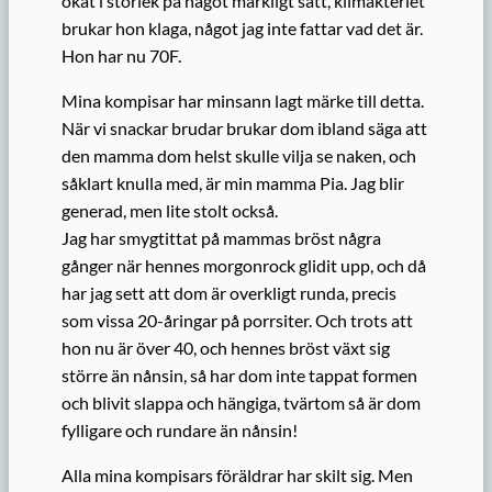
ökat i storlek på något märkligt sätt, klimakteriet
brukar hon klaga, något jag inte fattar vad det är.
Hon har nu 70F.
Mina kompisar har minsann lagt märke till detta.
När vi snackar brudar brukar dom ibland säga att
den mamma dom helst skulle vilja se naken, och
såklart knulla med, är min mamma Pia. Jag blir
generad, men lite stolt också.
Jag har smygtittat på mammas bröst några
gånger när hennes morgonrock glidit upp, och då
har jag sett att dom är overkligt runda, precis
som vissa 20-åringar på porrsiter. Och trots att
hon nu är över 40, och hennes bröst växt sig
större än nånsin, så har dom inte tappat formen
och blivit slappa och hängiga, tvärtom så är dom
fylligare och rundare än nånsin!
Alla mina kompisars föräldrar har skilt sig. Men