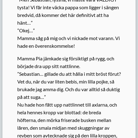
tysta! Vi får inte väcka pappa som ligger i sängen
bredvid, då kommer det här definitivt att ha
hänt…”
”Okej…”
Mamma såg på mig och vi nickade mot varann. Vi
hade en överenskommelse!
Mamma Pia jämkade sig försiktigt på rygg, och
började dra upp sitt nattlinne.
”Sebastian… gillade du att hålla i mitt bröst förut?
Vet du, när du var liten bebis, min lilla pojke, så
brukade jag amma dig. Och du var alltid så duktig
på att suga…”
Nu hade hon fått upp nattlinnet till axlarna, och
hela hennes kropp var blottad: de breda
höfterna, den mörka friserade busken mellan
låren, den smala midjan med skuggningar av
revben som avtecknade sig på den lilla kroppen,