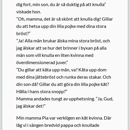
dig fort, min son, du är så duktig på att knulla”
viskade hon.
”Oh, mamma, det är så skönt att knulla dig! Gillar
du att hetsa upp din lilla pojke med dina stora
bröst?”
”Ja! Alla män brukar älska mina stora bröst, och
jag älskar att se hur det brinner i byxan på alla
män som vill knulla en liten kvinna med
överdimensionerad juver.”
”Du gillar att kåta upp män, va? Kåta upp dom
med dina jättebröst och runka deras stakar. Och
din son då? Gillar du att göra din lilla pojke kåt?
Hålla i hans stora snopp?”
Mamma andades tungt av upphetsning. ”Ja, Gud,
jag älskar det!”
Min mamma Pia var verkligen en kåt kvinna. Där
låg vi i sängen bredvid pappa och knullade