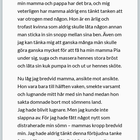
min mamma och pappa har det bra, och mig
veterligen har mamma aldrig ens tänkt tanken att
var otrogen med någon. Hon är en ärlig och
trofast kvinna som aldrig skulle låta någon annan
man sticka in sin snopp mellan sina ben. Även om
jag kan tänka mig att ganska många män skulle
göra ganska mycket för att få ha min mamma Pia
under sig, suga och massera hennes stora bröst
och låta sin kuk pumpa in och ut ur hennes sköte.
Nu låg jag bredvid mamma, ansikte mot ansikte.
Hon vara bara till hälften vaken, smekte varsamt
och lugnande mitt hår med sin hand medan hon
sakta domnade bort mot sömnens land.
Jag hade blivit lugnare. Men jag kunde inte
slappna av. För jag hade fått något nytt som
distraherade min sömn – mammas kropp bredvid
min. Jag hade aldrig tänkt denna förbjudna tanke