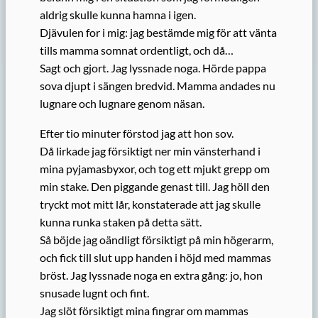
aldrig skulle kunna hamna i igen.
Djävulen for i mig: jag bestämde mig för att vänta
tills mamma somnat ordentligt, och då…
Sagt och gjort. Jag lyssnade noga. Hörde pappa
sova djupt i sängen bredvid. Mamma andades nu
lugnare och lugnare genom näsan.
Efter tio minuter förstod jag att hon sov.
Då lirkade jag försiktigt ner min vänsterhand i
mina pyjamasbyxor, och tog ett mjukt grepp om
min stake. Den piggande genast till. Jag höll den
tryckt mot mitt lår, konstaterade att jag skulle
kunna runka staken på detta sätt.
Så böjde jag oändligt försiktigt på min högerarm,
och fick till slut upp handen i höjd med mammas
bröst. Jag lyssnade noga en extra gång: jo, hon
snusade lugnt och fint.
Jag slöt försiktigt mina fingrar om mammas