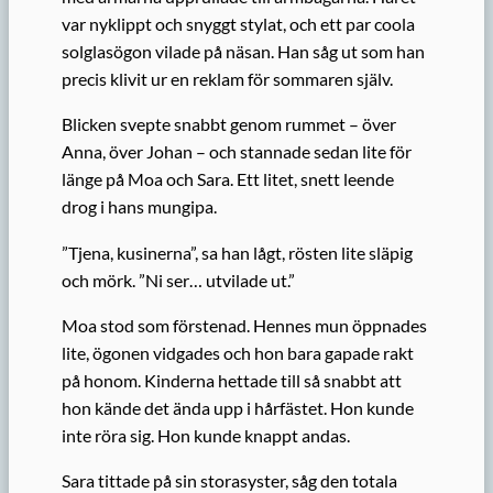
var nyklippt och snyggt stylat, och ett par coola
solglasögon vilade på näsan. Han såg ut som han
precis klivit ur en reklam för sommaren själv.
Blicken svepte snabbt genom rummet – över
Anna, över Johan – och stannade sedan lite för
länge på Moa och Sara. Ett litet, snett leende
drog i hans mungipa.
”Tjena, kusinerna”, sa han lågt, rösten lite släpig
och mörk. ”Ni ser… utvilade ut.”
Moa stod som förstenad. Hennes mun öppnades
lite, ögonen vidgades och hon bara gapade rakt
på honom. Kinderna hettade till så snabbt att
hon kände det ända upp i hårfästet. Hon kunde
inte röra sig. Hon kunde knappt andas.
Sara tittade på sin storasyster, såg den totala