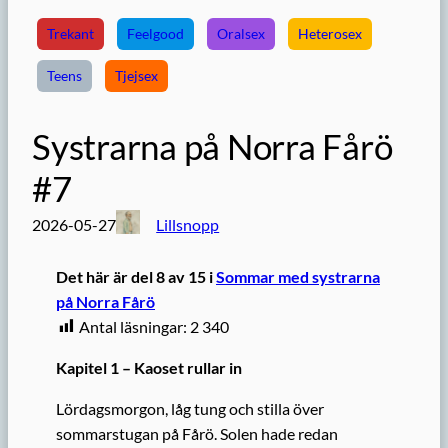
Trekant
Feelgood
Oralsex
Heterosex
Teens
Tjejsex
Systrarna på Norra Fårö
#7
2026-05-27
Lillsnopp
Det här är del 8 av 15 i
Sommar med systrarna
på Norra Fårö
Antal läsningar:
2 340
Kapitel 1 – Kaoset rullar in
Lördagsmorgon, låg tung och stilla över
sommarstugan på Fårö. Solen hade redan