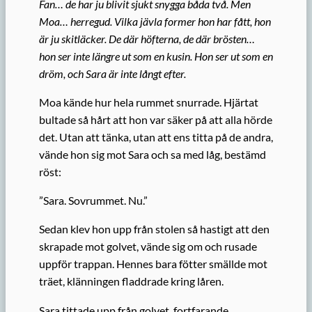
Fan… de har ju blivit sjukt snygga båda två. Men
Moa… herregud. Vilka jävla former hon har fått, hon
är ju skitläcker. De där höfterna, de där brösten…
hon ser inte längre ut som en kusin. Hon ser ut som en
dröm, och Sara är inte långt efter.
Moa kände hur hela rummet snurrade. Hjärtat
bultade så hårt att hon var säker på att alla hörde
det. Utan att tänka, utan att ens titta på de andra,
vände hon sig mot Sara och sa med låg, bestämd
röst:
”Sara. Sovrummet. Nu.”
Sedan klev hon upp från stolen så hastigt att den
skrapade mot golvet, vände sig om och rusade
uppför trappan. Hennes bara fötter smällde mot
träet, klänningen fladdrade kring låren.
Sara tittade upp från golvet, fortfarande