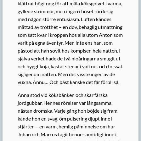
klättrat högt nog för att måla köksgolvet i varma,
gyllene strimmor, men ingen i huset rörde sig
med någon större entusiasm. Luften kändes
mättad av trötthet – en dov, behaglig utmattning
som satt kvar i kroppen hos alla utom Anton som
varit på egna äventyr. Men inte ens han, som
påstod att han sovit hos kompisen hela natten. I
själva verket hade de två nioåringarna smugit ut
och byggt koja, kastat stenar i vattnet och fnissat
sig igenom natten. Men det visste ingen av de
vuxna. Ännu… Och bäst kanske det får förbli så.
Anna stod vid köksbänken och skar färska
jordgubbar. Hennes rörelser var långsamma,
nästan drömska. Varje gång hon böjde sig fram
kände hon en svag, öm pulsering djupt inne i
stjärten – en varm, hemlig påminnelse om hur
Johan och Marcus tagit henne samtidigt inne i