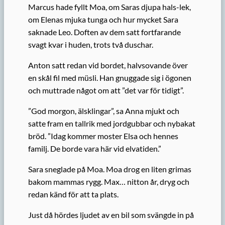
Marcus hade fyllt Moa, om Saras djupa hals-lek,
om Elenas mjuka tunga och hur mycket Sara
saknade Leo. Doften av dem satt fortfarande
svagt kvar i huden, trots två duschar.
Anton satt redan vid bordet, halvsovande över
en skål fil med müsli. Han gnuggade sig i ögonen
och muttrade något om att ”det var för tidigt”.
”God morgon, älsklingar”, sa Anna mjukt och
satte fram en tallrik med jordgubbar och nybakat
bröd. ”Idag kommer moster Elsa och hennes
familj. De borde vara här vid elvatiden.”
Sara sneglade på Moa. Moa drog en liten grimas
bakom mammas rygg. Max… nitton år, dryg och
redan känd för att ta plats.
Just då hördes ljudet av en bil som svängde in på