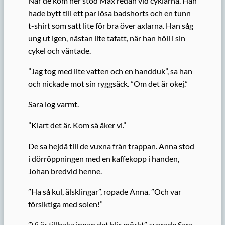
När de kom ner stod Max redan vid cyklarna. Han
hade bytt till ett par lösa badshorts och en tunn
t-shirt som satt lite för bra över axlarna. Han såg
ung ut igen, nästan lite tafatt, när han höll i sin
cykel och väntade.
”Jag tog med lite vatten och en handduk”, sa han
och nickade mot sin ryggsäck. ”Om det är okej.”
Sara log varmt.
”Klart det är. Kom så åker vi.”
De sa hejdå till de vuxna från trappan. Anna stod
i dörröppningen med en kaffekopp i handen,
Johan bredvid henne.
”Ha så kul, älsklingar”, ropade Anna. ”Och var
försiktiga med solen!”
”Vi är tillbaka innan det blir mörkt”, svarade Sara