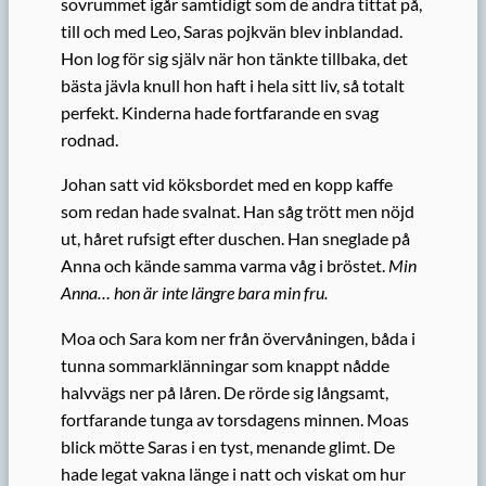
sovrummet igår samtidigt som de andra tittat på,
till och med Leo, Saras pojkvän blev inblandad.
Hon log för sig själv när hon tänkte tillbaka, det
bästa jävla knull hon haft i hela sitt liv, så totalt
perfekt. Kinderna hade fortfarande en svag
rodnad.
Johan satt vid köksbordet med en kopp kaffe
som redan hade svalnat. Han såg trött men nöjd
ut, håret rufsigt efter duschen. Han sneglade på
Anna och kände samma varma våg i bröstet.
Min
Anna… hon är inte längre bara min fru.
Moa och Sara kom ner från övervåningen, båda i
tunna sommarklänningar som knappt nådde
halvvägs ner på låren. De rörde sig långsamt,
fortfarande tunga av torsdagens minnen. Moas
blick mötte Saras i en tyst, menande glimt. De
hade legat vakna länge i natt och viskat om hur