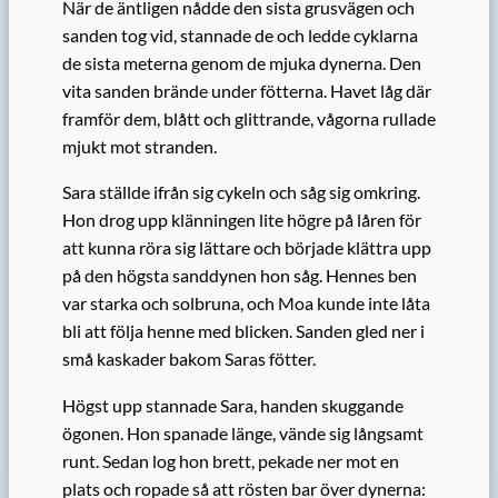
När de äntligen nådde den sista grusvägen och
sanden tog vid, stannade de och ledde cyklarna
de sista meterna genom de mjuka dynerna. Den
vita sanden brände under fötterna. Havet låg där
framför dem, blått och glittrande, vågorna rullade
mjukt mot stranden.
Sara ställde ifrån sig cykeln och såg sig omkring.
Hon drog upp klänningen lite högre på låren för
att kunna röra sig lättare och började klättra upp
på den högsta sanddynen hon såg. Hennes ben
var starka och solbruna, och Moa kunde inte låta
bli att följa henne med blicken. Sanden gled ner i
små kaskader bakom Saras fötter.
Högst upp stannade Sara, handen skuggande
ögonen. Hon spanade länge, vände sig långsamt
runt. Sedan log hon brett, pekade ner mot en
plats och ropade så att rösten bar över dynerna: