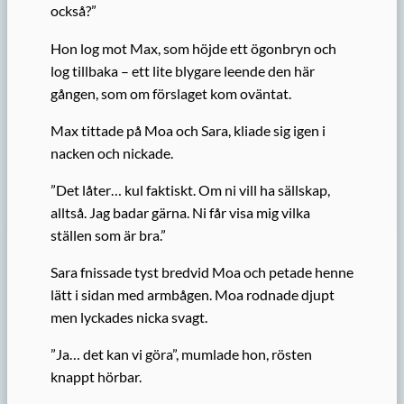
också?”
Hon log mot Max, som höjde ett ögonbryn och
log tillbaka – ett lite blygare leende den här
gången, som om förslaget kom oväntat.
Max tittade på Moa och Sara, kliade sig igen i
nacken och nickade.
”Det låter… kul faktiskt. Om ni vill ha sällskap,
alltså. Jag badar gärna. Ni får visa mig vilka
ställen som är bra.”
Sara fnissade tyst bredvid Moa och petade henne
lätt i sidan med armbågen. Moa rodnade djupt
men lyckades nicka svagt.
”Ja… det kan vi göra”, mumlade hon, rösten
knappt hörbar.