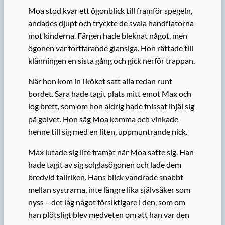
Moa stod kvar ett ögonblick till framför spegeln,
andades djupt och tryckte de svala handflatorna
mot kinderna. Färgen hade bleknat något, men
ögonen var fortfarande glansiga. Hon rättade till
klänningen en sista gång och gick nerför trappan.
När hon kom in i köket satt alla redan runt
bordet. Sara hade tagit plats mitt emot Max och
log brett, som om hon aldrig hade fnissat ihjäl sig
på golvet. Hon såg Moa komma och vinkade
henne till sig med en liten, uppmuntrande nick.
Max lutade sig lite framåt när Moa satte sig. Han
hade tagit av sig solglasögonen och lade dem
bredvid tallriken. Hans blick vandrade snabbt
mellan systrarna, inte längre lika självsäker som
nyss – det låg något försiktigare i den, som om
han plötsligt blev medveten om att han var den