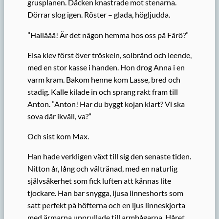
grusplanen. Däcken knastrade mot stenarna.
Dörrar slog igen. Röster – glada, högljudda.
”Hallååå! Är det någon hemma hos oss på Fårö?”
Elsa klev först över tröskeln, solbränd och leende,
med en stor kasse i handen. Hon drog Anna i en
varm kram. Bakom henne kom Lasse, bred och
stadig. Kalle kilade in och sprang rakt fram till
Anton. ”Anton! Har du byggt kojan klart? Vi ska
sova där ikväll, va?”
Och sist kom Max.
Han hade verkligen växt till sig den senaste tiden.
Nitton år, lång och vältränad, med en naturlig
självsäkerhet som fick luften att kännas lite
tjockare. Han bar snygga, ljusa linneshorts som
satt perfekt på höfterna och en ljus linneskjorta
med ärmarna upprullade till armbågarna. Håret