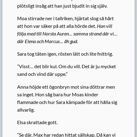
plötsligt insåg att han just bjudit in sig själv.
Moa stirrade ner i tallriken, hjärtat slog så hårt
att hon var säker på att alla hörde det.
Han vill
följa med till Norsta Auren… samma strand där vi…
där Elena och Marcus… åh gud.
Sara tog täten igen, rösten lätt och lite fnittrig.
”Visst… det blir kul. Om du vill. Det är ju mycket
sand och vind där uppe.”
Anna höjde ett ögonbryn mot sina döttrar men
sa inget. Hon såg bara hur Moas kinder
flammade och hur Sara kämpade för att hålla sig
allvarlig.
Elsa skrattade gott.
”Se där, Max har redan hittat sällskap. Då kan vi