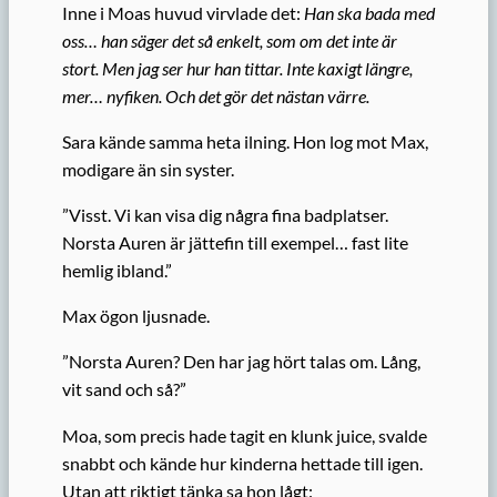
Inne i Moas huvud virvlade det:
Han ska bada med
oss… han säger det så enkelt, som om det inte är
stort. Men jag ser hur han tittar. Inte kaxigt längre,
mer… nyfiken. Och det gör det nästan värre.
Sara kände samma heta ilning. Hon log mot Max,
modigare än sin syster.
”Visst. Vi kan visa dig några fina badplatser.
Norsta Auren är jättefin till exempel… fast lite
hemlig ibland.”
Max ögon ljusnade.
”Norsta Auren? Den har jag hört talas om. Lång,
vit sand och så?”
Moa, som precis hade tagit en klunk juice, svalde
snabbt och kände hur kinderna hettade till igen.
Utan att riktigt tänka sa hon lågt: