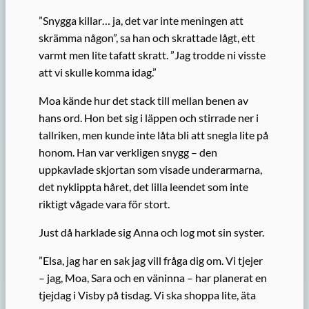
”Snygga killar… ja, det var inte meningen att
skrämma någon”, sa han och skrattade lågt, ett
varmt men lite tafatt skratt. ”Jag trodde ni visste
att vi skulle komma idag.”
Moa kände hur det stack till mellan benen av
hans ord. Hon bet sig i läppen och stirrade ner i
tallriken, men kunde inte låta bli att snegla lite på
honom. Han var verkligen snygg – den
uppkavlade skjortan som visade underarmarna,
det nyklippta håret, det lilla leendet som inte
riktigt vågade vara för stort.
Just då harklade sig Anna och log mot sin syster.
”Elsa, jag har en sak jag vill fråga dig om. Vi tjejer
– jag, Moa, Sara och en väninna – har planerat en
tjejdag i Visby på tisdag. Vi ska shoppa lite, äta