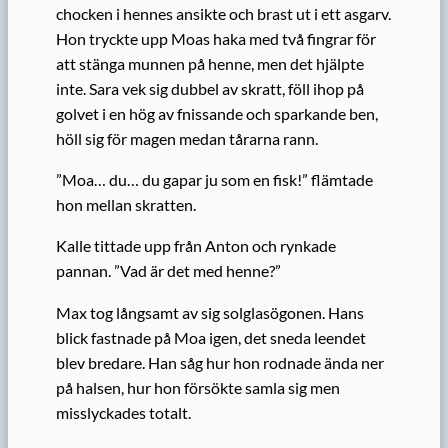
chocken i hennes ansikte och brast ut i ett asgarv.
Hon tryckte upp Moas haka med två fingrar för
att stänga munnen på henne, men det hjälpte
inte. Sara vek sig dubbel av skratt, föll ihop på
golvet i en hög av fnissande och sparkande ben,
höll sig för magen medan tårarna rann.
”Moa… du… du gapar ju som en fisk!” flämtade
hon mellan skratten.
Kalle tittade upp från Anton och rynkade
pannan. ”Vad är det med henne?”
Max tog långsamt av sig solglasögonen. Hans
blick fastnade på Moa igen, det sneda leendet
blev bredare. Han såg hur hon rodnade ända ner
på halsen, hur hon försökte samla sig men
misslyckades totalt.