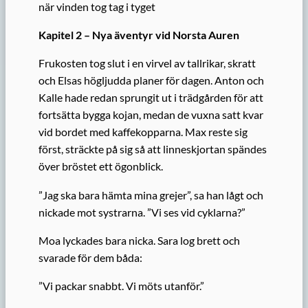
när vinden tog tag i tyget
Kapitel 2 – Nya äventyr vid Norsta Auren
Frukosten tog slut i en virvel av tallrikar, skratt
och Elsas högljudda planer för dagen. Anton och
Kalle hade redan sprungit ut i trädgården för att
fortsätta bygga kojan, medan de vuxna satt kvar
vid bordet med kaffekopparna. Max reste sig
först, sträckte på sig så att linneskjortan spändes
över bröstet ett ögonblick.
”Jag ska bara hämta mina grejer”, sa han lågt och
nickade mot systrarna. ”Vi ses vid cyklarna?”
Moa lyckades bara nicka. Sara log brett och
svarade för dem båda:
”Vi packar snabbt. Vi möts utanför.”