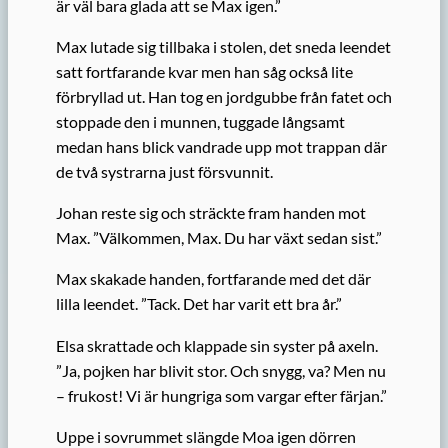
är väl bara glada att se Max igen.”
Max lutade sig tillbaka i stolen, det sneda leendet
satt fortfarande kvar men han såg också lite
förbryllad ut. Han tog en jordgubbe från fatet och
stoppade den i munnen, tuggade långsamt
medan hans blick vandrade upp mot trappan där
de två systrarna just försvunnit.
Johan reste sig och sträckte fram handen mot
Max. ”Välkommen, Max. Du har växt sedan sist.”
Max skakade handen, fortfarande med det där
lilla leendet. ”Tack. Det har varit ett bra år.”
Elsa skrattade och klappade sin syster på axeln.
”Ja, pojken har blivit stor. Och snygg, va? Men nu
– frukost! Vi är hungriga som vargar efter färjan.”
Uppe i sovrummet slängde Moa igen dörren