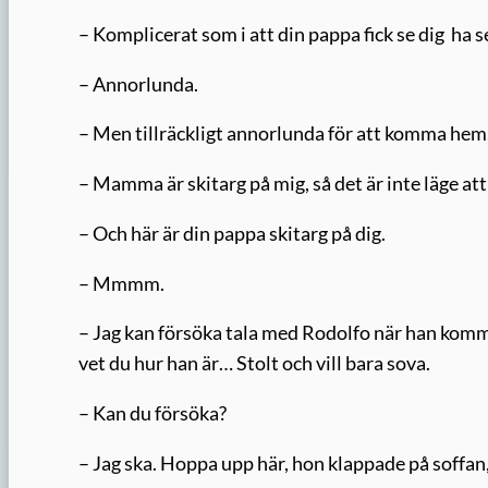
– Komplicerat som i att din pappa fick se dig ha s
– Annorlunda.
– Men tillräckligt annorlunda för att komma hem
– Mamma är skitarg på mig, så det är inte läge a
– Och här är din pappa skitarg på dig.
– Mmmm.
– Jag kan försöka tala med Rodolfo när han komme
vet du hur han är… Stolt och vill bara sova.
– Kan du försöka?
– Jag ska. Hoppa upp här, hon klappade på soffan,