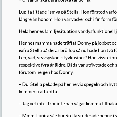
Lupita tittade i smyg på Stella. Hon förstod varf
längre än honom. Hon var vacker och i fin form för
Hela hennes familjesituation var dysfunktionell 
Hennes mamma hade träffat Donny på jobbet och 
exfru Stella på deras bröllop så nu hade hon två f
L’en, vad, styvsyskon, styvkusiner? Hon visste in
respektive fyra år äldre. Båda var utflyttade oc
förutom helgen hos Donny.
– Du, Stella pekade på henne via spegeln och hytt
kommer träffa ofta.
– Jag vet inte. Tror inte han vågar komma tillba
– Mmm, Lupita såg hur Stella studerade henne i spe