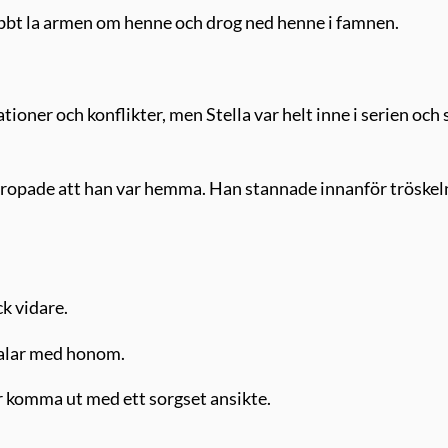
bbt la armen om henne och drog ned henne i famnen.
tioner och konflikter, men Stella var helt inne i serien och 
 ropade att han var hemma. Han stannade innanför tröskeln
k vidare.
 talar med honom.
 komma ut med ett sorgset ansikte.