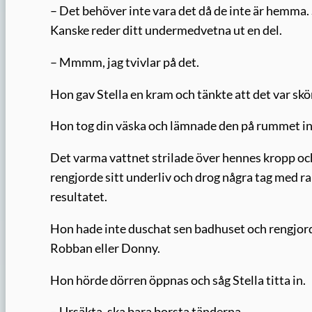
– Det behöver inte vara det då de inte är hemma. 
Kanske reder ditt undermedvetna ut en del.
– Mmmm, jag tvivlar på det.
Hon gav Stella en kram och tänkte att det var skö
Hon tog din väska och lämnade den på rummet inna
Det varma vattnet strilade över hennes kropp och
rengjorde sitt underliv och drog några tag med r
resultatet.
Hon hade inte duschat sen badhuset och rengjorde
Robban eller Donny.
Hon hörde dörren öppnas och såg Stella titta in.
– Ursäkta, ska bara borsta tänderna.