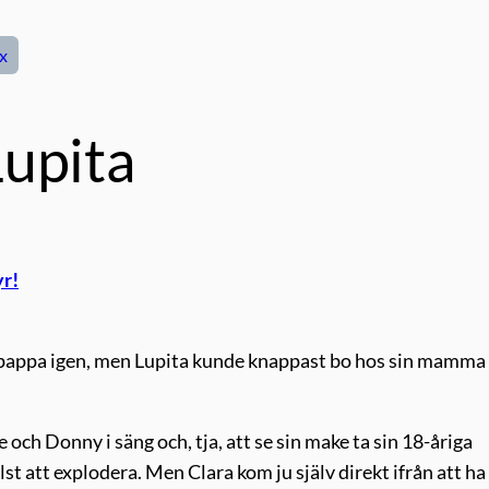
x
Lupita
yr!
ll pappa igen, men Lupita kunde knappast bo hos sin mamma
 Donny i säng och, tja, att se sin make ta sin 18-åriga
t att explodera. Men Clara kom ju själv direkt ifrån att ha