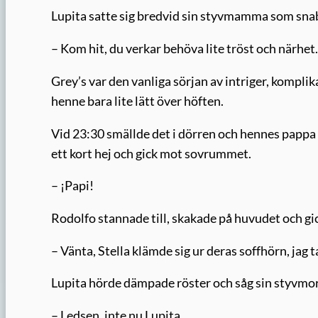
Lupita satte sig bredvid sin styvmamma som sna
– Kom hit, du verkar behöva lite tröst och närhet.
Grey’s var den vanliga sörjan av intriger, komplika
henne bara lite lätt över höften.
Vid 23:30 smällde det i dörren och hennes pappa
ett kort hej och gick mot sovrummet.
– ¡Papi!
Rodolfo stannade till, skakade på huvudet och gic
– Vänta, Stella klämde sig ur deras soffhörn, jag
Lupita hörde dämpade röster och såg sin styvmor
– Ledsen, inte nu Lupita.