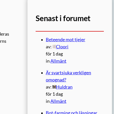
Senast i forumet
deras
Beteende mot tjejer
arns
av:
Cloori
för 1 dag
in
Allmänt
Är svartsjuka verkligen
omognad?
av:
Huldran
för 1 dag
in
Allmänt
Bot-farming och läsningar.