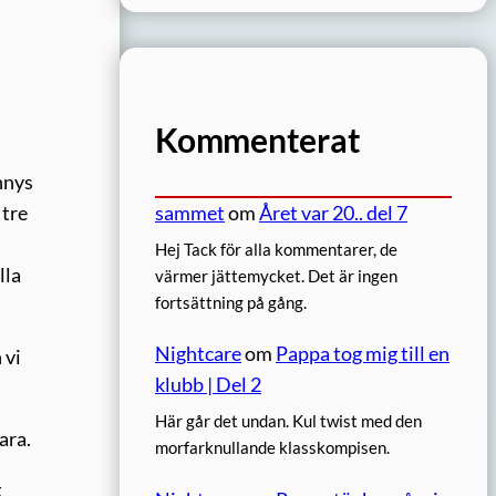
Kommenterat
nnys
sammet
om
Året var 20.. del 7
 tre
Hej Tack för alla kommentarer, de
lla
värmer jättemycket. Det är ingen
fortsättning på gång.
Nightcare
om
Pappa tog mig till en
 vi
klubb | Del 2
Här går det undan. Kul twist med den
ara.
morfarknullande klasskompisen.
t