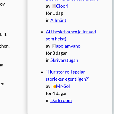
ov.
av:
Cloori
för 1 dag
in
Allmänt
Att beskriva sex (eller vad
all.
som helst)
av:
apolamvano
chen.
för 3 dagar
in
Skrivarstugan
na
“Hur stor roll spelar
storleken egentligen?”
gen
av:
Mr-Sol
för 4 dagar
in
Dark room