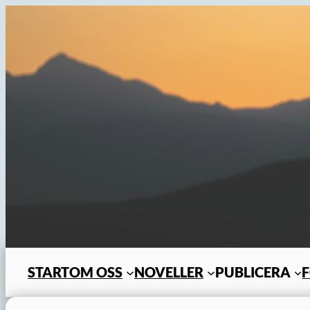
Hoppa
till
innehåll
START
OM OSS
NOVELLER
PUBLICERA