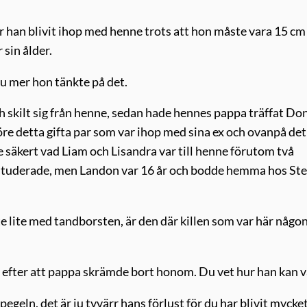
ör han blivit ihop med henne trots att hon måste vara 15 cm
 sin ålder.
ju mer hon tänkte på det.
skilt sig från henne, sedan hade hennes pappa träffat Do
öre detta gifta par som var ihop med sina ex och ovanpå det
te säkert vad Liam och Lisandra var till henne förutom två
h studerade, men Landon var 16 år och bodde hemma hos Ste
e lite med tandborsten, är den där killen som var här någon
ka efter att pappa skrämde bort honom. Du vet hur han kan v
geln, det är ju tyvärr hans förlust för du har blivit mycke