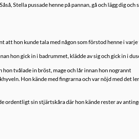
Såså, Stella pussade henne på pannan, gå och lägg dig och s
nt att hon kunde tala med någon som förstod henne i varje f
n hon gick in i badrummet, klädde av sig och gick in i dus
 hon tvålade in bröst, mage och lår innan hon nogrannt
akhyveln. Hon kände med fingrarna och var nöjd med det le
 ordentligt sin stjärtskåra där hon kände rester av antin