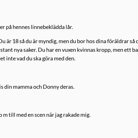
der på hennes linnebeklädda lår.
. Du är 18 så du är myndig, men du bor hos dina föräldrar så 
konstant nya saker. Du har en vuxen kvinnas kropp, men ett b
et inte vad du ska göra med den.
 his din mamma och Donny deras.
o m till med en scen när jag rakade mig.