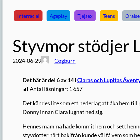
Interracial
Ageplay
Tjejsex
Teens
Oralse
Styvmor stödjer 
2024-06-29
Cogburn
Det här är del 6 av 14 i
Claras och Lupitas Ävent
Antal läsningar:
1 657
Det kändes lite som ett nederlag att åka hem ti
Donny innan Clara lugnat ned sig.
Hennes mamma hade kommit hem och sett henne och
styvdotter hårt bakifrån kunde väl få vem som hels