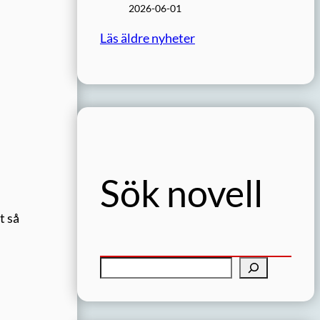
2026-06-01
Läs äldre nyheter
Sök novell
t så
S
ö
k