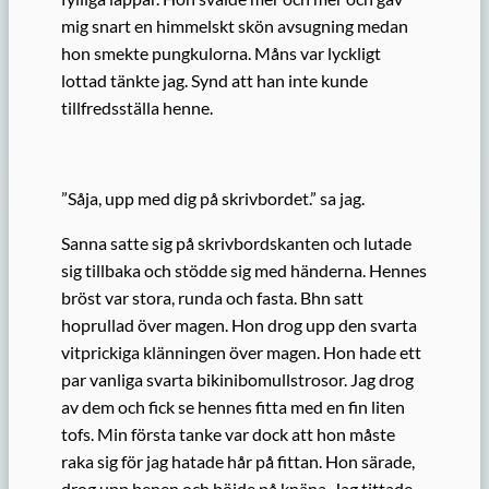
mig snart en himmelskt skön avsugning medan
hon smekte pungkulorna. Måns var lyckligt
lottad tänkte jag. Synd att han inte kunde
tillfredsställa henne.
”Såja, upp med dig på skrivbordet.” sa jag.
Sanna satte sig på skrivbordskanten och lutade
sig tillbaka och stödde sig med händerna. Hennes
bröst var stora, runda och fasta. Bhn satt
hoprullad över magen. Hon drog upp den svarta
vitprickiga klänningen över magen. Hon hade ett
par vanliga svarta bikinibomullstrosor. Jag drog
av dem och fick se hennes fitta med en fin liten
tofs. Min första tanke var dock att hon måste
raka sig för jag hatade hår på fittan. Hon särade,
drog upp benen och böjde på knäna. Jag tittade