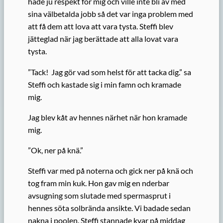
hade ju respekt för mig och ville inte bli av med
sina välbetalda jobb så det var inga problem med
att få dem att lova att vara tysta. Steffi blev
jätteglad när jag berättade att alla lovat vara
tysta.
”Tack! Jag gör vad som helst för att tacka dig.” sa
Steffi och kastade sig i min famn och kramade
mig.
Jag blev kåt av hennes närhet när hon kramade
mig.
”Ok, ner på knä.”
Steffi var med på noterna och gick ner på knä och
tog fram min kuk. Hon gav mig en nderbar
avsugning som slutade med spermasprut i
hennes söta solbrända ansikte. Vi badade sedan
nakna i poolen. Steffi stannade kvar på middag