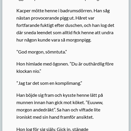
Kacper mötte henne i badrumsdörren. Han såg
nästan provocerande pigg ut. Håret var
fortfarande fuktigt efter duschen, och han log det
där sneda leendet som alltid fick henne att undra
hur någon kunde vara så morgonpigg.
”God morgon, sömntuta.”
Hon himlade med ögonen. ”Du är outhärdlig före
klockan nio.”
”Jag tar det som en komplimang.”
Han böjde sig fram och kysste henne lätt på
munnen innan han gick mot köket. ”Euuww,
morgon andedräkt”. Sa han och viftade lite
ironiskt med sin hand framför ansiktet.
Hon log för sig själv. Gick in, stängde