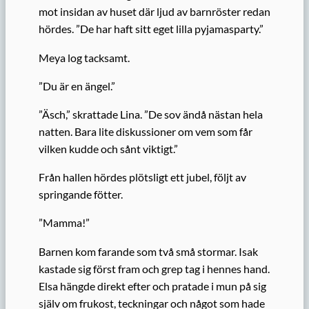
mot insidan av huset där ljud av barnröster redan
hördes. ”De har haft sitt eget lilla pyjamasparty.”
Meya log tacksamt.
”Du är en ängel.”
”Äsch,” skrattade Lina. ”De sov ändå nästan hela
natten. Bara lite diskussioner om vem som får
vilken kudde och sånt viktigt.”
Från hallen hördes plötsligt ett jubel, följt av
springande fötter.
”Mamma!”
Barnen kom farande som två små stormar. Isak
kastade sig först fram och grep tag i hennes hand.
Elsa hängde direkt efter och pratade i mun på sig
själv om frukost, teckningar och något som hade