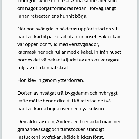
I morgon skulle hon resa. Ändå kändes det som
om något börjat förändras redan i förväg, långt
innan retreaten ens hunnit börja.
När hon svängde in på deras uppfart stod en vit
hantverkarbil parkerad utanför huset. Bakluckan
var öppen och fylld med verktygslådor,
kapmaskiner och rullar med elkabel. Inifrån huset
hördes det välbekanta ljudet av en skruvdragare
följt av ett dämpat skratt.
Hon klev in genom ytterdörren.
Doften av nysågat trä, byggdamm och nybryggt
kaffe mötte henne direkt. I köket stod de två
hantverkarna böjda över den nya köksön.
Den äldre av dem, Anders, en bredaxlad man med
grånande skägg och tumstocken ständigt
instucken i byxfickan, höjde blicken först.