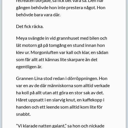
retreaten började, så fick det vara så. Den här
gången behövde hon inte prestera något. Hon
behövde bara vara där.
Det fick räcka.
Meya svängde in vid grannhuset med bilen och
lät motorn gå på tomgång en stund innan hon
klev ur. Morgonluften var kall och klar, en sådan
som får allt att kännas lite skarpare än det
egentligen är.
Grannen Lina stod redan i dörröppningen. Hon
var en av de där människorna som alltid verkade
ha koll på allt utan att göra en stor sak av det.
Håret uppsatt i en slarvig knut, en kaffekopp i
handen och ett leende som alltid kom lite för
snabbt.
”Vi klarade natten galant,” sa hon och nickade