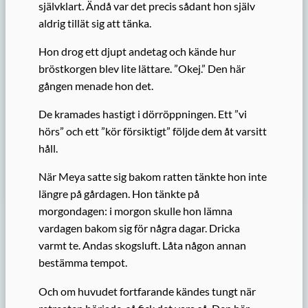
självklart. Ändå var det precis sådant hon själv
aldrig tillät sig att tänka.
Hon drog ett djupt andetag och kände hur
bröstkorgen blev lite lättare. ”Okej.” Den här
gången menade hon det.
De kramades hastigt i dörröppningen. Ett ”vi
hörs” och ett ”kör försiktigt” följde dem åt varsitt
håll.
När Meya satte sig bakom ratten tänkte hon inte
längre på gårdagen. Hon tänkte på
morgondagen: i morgon skulle hon lämna
vardagen bakom sig för några dagar. Dricka
varmt te. Andas skogsluft. Låta någon annan
bestämma tempot.
Och om huvudet fortfarande kändes tungt när