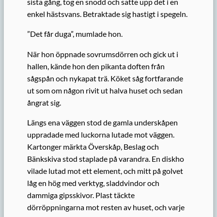
sista gång, tog en snodd och satte upp det i en
enkel hästsvans. Betraktade sig hastigt i spegeln.
”Det får duga”, mumlade hon.
När hon öppnade sovrumsdörren och gick ut i
hallen, kände hon den pikanta doften från
sågspån och nykapat trä. Köket såg fortfarande
ut som om någon rivit ut halva huset och sedan
ångrat sig.
Längs ena väggen stod de gamla underskåpen
uppradade med luckorna lutade mot väggen.
Kartonger märkta Överskåp, Beslag och
Bänkskiva stod staplade på varandra. En diskho
vilade lutad mot ett element, och mitt på golvet
låg en hög med verktyg, sladdvindor och
dammiga gipsskivor. Plast täckte
dörröppningarna mot resten av huset, och varje