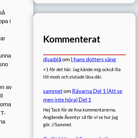
 så
ppa i
Kommenterat
var
tunna
djupblå
om
I hans dotters säng
 sno
+1 för det här. Jag kände mig också illa
till mods och slutade läsa där.
en av
sammet
om
Rävarna Del 1 (Att se
ll
men inte höra) Del 1
norna
Hej Tack för de fina kommentarerna.
 T-
Angående Äventyr så får vi se hur jag
rna
gör. //Sammet