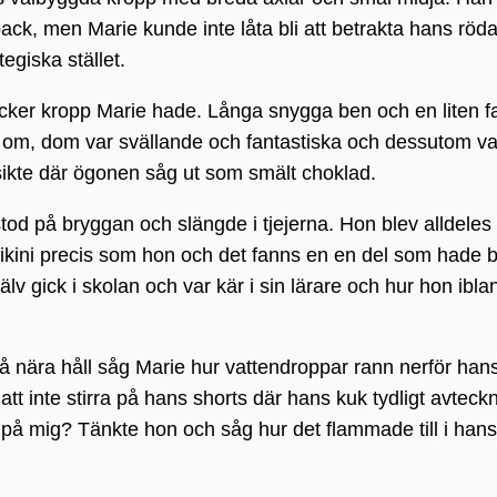
pack, men Marie kunde inte låta bli att betrakta hans röd
egiska stället.
 läcker kropp Marie hade. Långa snygga ben och en liten f
a om, dom var svällande och fantastiska och dessutom v
sikte där ögonen såg ut som smält choklad.
d på bryggan och slängde i tjejerna. Hon blev alldeles
kini precis som hon och det fanns en en del som hade b
älv gick i skolan och var kär i sin lärare och hur hon ibla
På nära håll såg Marie hur vattendroppar rann nerför han
 att inte stirra på hans shorts där hans kuk tydligt avtec
el på mig? Tänkte hon och såg hur det flammade till i hans