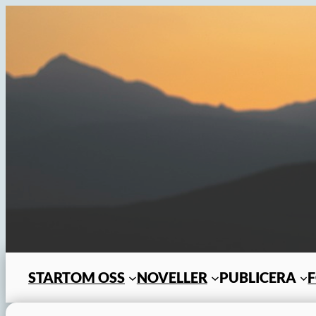
Hoppa
till
innehåll
START
OM OSS
NOVELLER
PUBLICERA