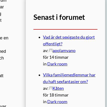
 rum
gar
g
Senast i forumet
t
Vad är det sexigaste du gjort
de en
offentligt?
av:
apolamvano
 med
för 14 timmar
ch
in
Dark room
Vilka familjemedlemmar har
tt
du haft sexfantasier om?
av:
Kåten
för 18 timmar
in
Dark room
 var