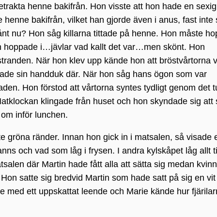
trakta henne bakifrån. Hon visste att hon hade en sexig
 henne bakifrån, vilket han gjorde även i anus, fast inte
sånt nu? Hon såg killarna tittade på henne. Hon måste ho
Hon hoppade i…jävlar vad kallt det var…men skönt. Hon
 stranden. När hon klev upp kände hon att bröstvårtorna 
hade sin handduk där. När hon såg hans ögon som var
aden. Hon förstod att vårtorna syntes tydligt genom det 
Matklockan klingade från huset och hon skyndade sig att
 om inför lunchen.
e gröna ränder. Innan hon gick in i matsalen, så visade 
ns och vad som låg i frysen. I andra kylskåpet låg allt ti
atsalen där Martin hade fått alla att sätta sig medan kvin
Hon satte sig bredvid Martin som hade satt på sig en vit
ne med ett uppskattat leende och Marie kände hur fjärila