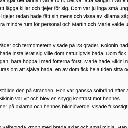
ngar det fanns i varje rum. Det var åtta sängar i varje
tt lägga killar och tjejer för sig. Dom var ju inga små un
el tjejer redan hade fått sin mens och vissa av killarna så
ra mindre rum för personal och Martin och Marie valde u
nt väder och termometern visade på 23 grader. Kolonin ha
ade installerat sig ville dom naturligtvis bada. Dom fick
ggan, bara hoppa i med fötterna först. Marie hade Bikini
as om att själva bada, en av dom fick hela tiden sitta o
n ställde den på stranden. Hon var ganska solbränd efter a
 Bikinin var vit och blev en snygg kontrast mot hennes
er på axlarna och hennes bikiniöverdel visade frikostigt
tins välbyggda kropp med breda axlar och smal midja. Han