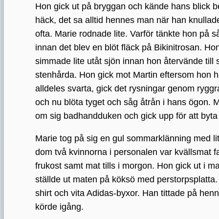
Hon gick ut på bryggan och kände hans blick be
häck, det sa alltid hennes man när han knullade
ofta. Marie rodnade lite. Varför tänkte hon på 
innan det blev en blöt fläck på Bikinitrosan. 
simmade lite utåt sjön innan hon återvände till
stenhårda. Hon gick mot Martin eftersom hon 
alldeles svarta, gick det rysningar genom ryggr
och nu blöta tyget och såg åtrån i hans ögon. 
om sig badhandduken och gick upp för att byta
Marie tog på sig en gul sommarklänning med lit
dom två kvinnorna i personalen var kvällsmat fan
frukost samt mat tills i morgon. Hon gick ut i m
ställde ut maten på köksö med perstorpsplatta. 
shirt och vita Adidas-byxor. Han tittade på hen
körde igång.