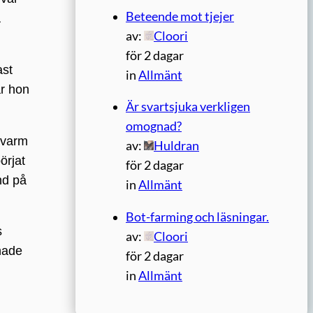
Beteende mot tjejer
a
av:
Cloori
för 2 dagar
ast
in
Allmänt
ar hon
Är svartsjuka verkligen
omognad?
 varm
av:
Huldran
örjat
för 2 dagar
nd på
in
Allmänt
Bot-farming och läsningar.
s
av:
Cloori
knade
för 2 dagar
in
Allmänt