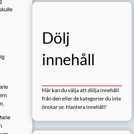
g
skulle
Dölj
innehåll
ig
arie
Här kan du välja att dölja innehåll
ern
från den eller de kategorier du inte
m.
önskar se.
Hantera innehåll!
Marie
n