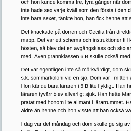
och hon kunde komma tre, fyra gånger när dom
inte hade sex varje kväll som den första tiden
inte bara sexet, tänkte hon, han fick henne att
Det knackade på dörren och Cecilia från direkt
mapp. Det var ett schema och instruktioner till 
hösten, så blev det en avgångsklass och skolan 
med. Även grannklassen 6 B skulle också med
Det var egentligen inte så märkvärdigt, dom sku
s.k. sommarkoloni vid en sjö. Dom var i mitten a
Hon kände bara läraren i 6 B lite flyktigt. Ha
läraren tyvärr blev allvarligt sjuk. Han hette
pratat med honom lite allmänt i lärarrummet. Ha
äldre än henne och hon visste att han också var
I dag var det måndag och dom skulle ge sig 