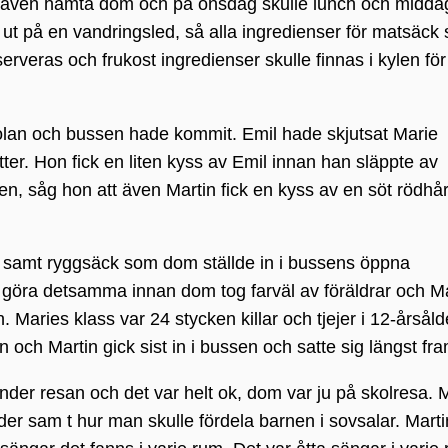
ch även hämta dom och på onsdag skulle lunch och midda
t på en vandringsled, så alla ingredienser för matsäck 
serveras och frukost ingredienser skulle finnas i kylen för
kolan och bussen hade kommit. Emil hade skjutsat Marie
ätter. Hon fick en liten kyss av Emil innan han släppte av
ilen, såg hon att även Martin fick en kyss av en söt rödhår
 samt ryggsäck som dom ställde in i bussens öppna
 göra detsamma innan dom tog farväl av föräldrar och M
. Maries klass var 24 stycken killar och tjejer i 12-årsåld
och Martin gick sist in i bussen och satte sig längst fra
nder resan och det var helt ok, dom var ju på skolresa. 
er sam t hur man skulle fördela barnen i sovsalar. Marti