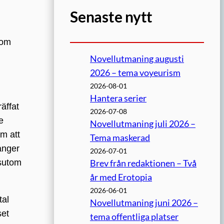
Senaste nytt
dom
Novellutmaning augusti
2026 – tema voyeurism
2026-08-01
Hantera serier
äffat
2026-07-08
e
Novellutmaning juli 2026 –
om att
Tema maskerad
ånger
2026-07-01
ssutom
Brev från redaktionen – Två
år med Erotopia
2026-06-01
tal
Novellutmaning juni 2026 –
set
tema offentliga platser