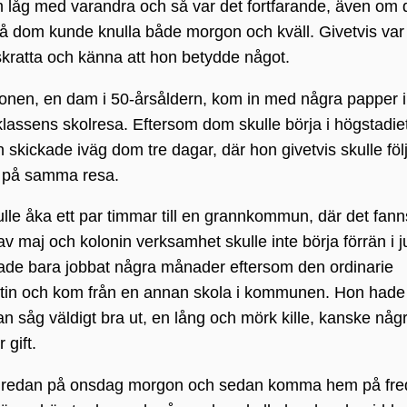
 låg med varandra och så var det fortfarande, även om
 då dom kunde knulla både morgon och kväll. Givetvis var
 skratta och känna att hon betydde något.
ionen, en dam i 50-årsåldern, kom in med några papper i
klassens skolresa. Eftersom dom skulle börja i högstadiet 
skickade iväg dom tre dagar, där hon givetvis skulle föl
 på samma resa.
lle åka ett par timmar till en grannkommun, där det fann
v maj och kolonin verksamhet skulle inte börja förrän i j
n hade bara jobbat några månader eftersom den ordinarie
 Martin och kom från en annan skola i kommunen. Hon hade
n såg väldigt bra ut, en lång och mörk kille, kanske någ
 gift.
av redan på onsdag morgon och sedan komma hem på fr