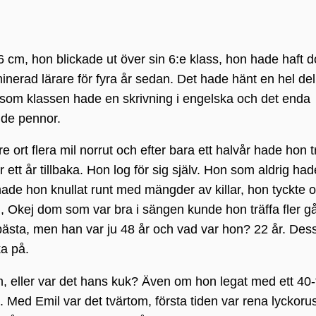
6 cm, hon blickade ut över sin 6:e klass, hon hade haft 
nerad lärare för fyra år sedan. Det hade hänt en hel del
ersom klassen hade en skrivning i engelska och det enda
nde pennor.
ort flera mil norrut och efter bara ett halvår hade hon tr
tt år tillbaka. Hon log för sig själv. Hon som aldrig had
t hade hon knullat runt med mängder av killar, hon tyckte 
g, Okej dom som var bra i sängen kunde hon träffa fler g
bästa, men han var ju 48 år och vad var hon? 22 år. De
ka på.
m, eller var det hans kuk? Även om hon legat med ett 40-
sm. Med Emil var det tvärtom, första tiden var rena lyckoru