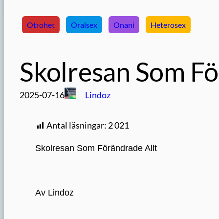
Otrohet
Oralsex
Onani
Heterosex
Skolresan Som Fö
2025-07-16
Lindoz
Antal läsningar:
2 021
Skolresan Som Förändrade Allt
Av Lindoz