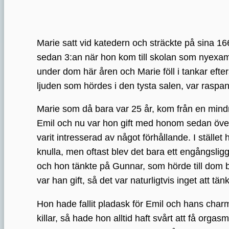
Marie satt vid katedern och sträckte på sina 16
sedan 3:an när hon kom till skolan som nyexami
under dom här åren och Marie föll i tankar eft
ljuden som hördes i den tysta salen, var raspa
Marie som då bara var 25 år, kom från en mindre 
Emil och nu var hon gift med honom sedan över e
varit intresserad av något förhållande. I ställe
knulla, men oftast blev det bara ett engångslig
och hon tänkte på Gunnar, som hörde till dom 
var han gift, så det var naturligtvis inget att tän
Hon hade fallit pladask för Emil och hans char
killar, så hade hon alltid haft svårt att få orga