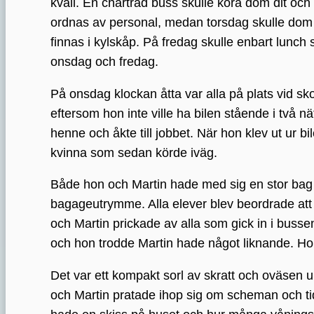
kväll. En chartrad buss skulle köra dom dit o
ordnas av personal, medan torsdag skulle dom u
finnas i kylskåp. På fredag skulle enbart lunch 
onsdag och fredag.
På onsdag klockan åtta var alla på plats vid s
eftersom hon inte ville ha bilen stående i två n
henne och åkte till jobbet. När hon klev ut ur b
kvinna som sedan körde iväg.
Både hon och Martin hade med sig en stor bag
bagageutrymme. Alla elever blev beordrade att
och Martin prickade av alla som gick in i bussen
och hon trodde Martin hade något liknande. Hon 
Det var ett kompakt sorl av skratt och oväsen u
och Martin pratade ihop sig om scheman och tid