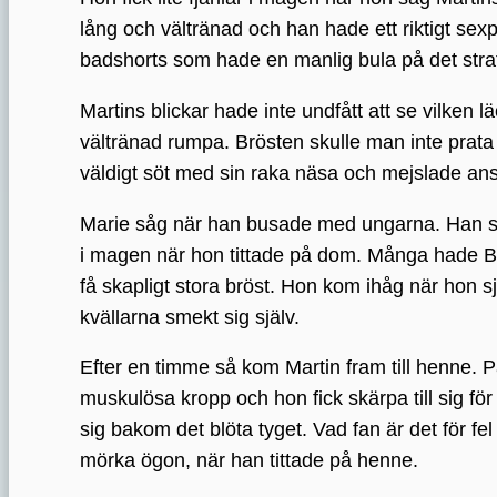
lång och vältränad och han hade ett riktigt sex
badshorts som hade en manlig bula på det strat
Martins blickar hade inte undfått att se vilken
vältränad rumpa. Brösten skulle man inte prat
väldigt söt med sin raka näsa och mejslade an
Marie såg när han busade med ungarna. Han sto
i magen när hon tittade på dom. Många hade Bi
få skapligt stora bröst. Hon kom ihåg när hon sj
kvällarna smekt sig själv.
Efter en timme så kom Martin fram till henne. 
muskulösa kropp och hon fick skärpa till sig för
sig bakom det blöta tyget. Vad fan är det för f
mörka ögon, när han tittade på henne.