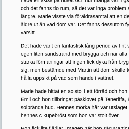
hade en skiss på huset och hur många våningssä
och det fanns tio rum, så det var inga problem a
längre. Marie visste via föräldrasamtal att en d
äldre ut än vad dom var. Det fanns dessutom fy
varsitt.
Det hade varit en fantastisk lång period av fi
egen liten sandstrand med brygga och när alla h
starka förmaningar att ingen fick dyka från bry
sig, men bestämde med Martin att dom skulle tur
hålla uppsikt på vad som hände i vattnet.
Marie hade hittat en solstol i ett förråd och ho
Emil och hon tillbringat påsklovet på Teneriffa,
solbrända hud. Hennes mörka hår var utslaget n
hennes c-kupebröst som hon var stolt över.
Hon fick lite fjärilar i magen när hon såg Mar