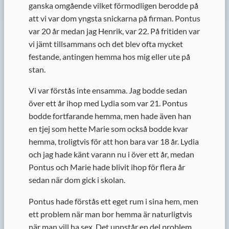
ganska omgående vilket förmodligen berodde på
att vi var dom yngsta snickarna på firman. Pontus
var 20 år medan jag Henrik, var 22. På fritiden var
vi jämt tillsammans och det blev ofta mycket
festande, antingen hemma hos mig eller ute på
stan.
Vi var förstås inte ensamma. Jag bodde sedan
över ett år ihop med Lydia som var 21. Pontus
bodde fortfarande hemma, men hade även han
en tjej som hette Marie som också bodde kvar
hemma, troligtvis för att hon bara var 18 år. Lydia
och jag hade känt varann nu i över ett år, medan
Pontus och Marie hade blivit ihop för flera år
sedan när dom gick i skolan.
Pontus hade förstås ett eget rum i sina hem, men
ett problem när man bor hemma är naturligtvis
när man vill ha sex. Det uppstår en del problem