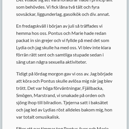
som behövdes. Vi fick låna två tält och fyra
sovsäckar, liggunderlag, gasolkök och div. annat.
En fredagskväll i början av juli så träffades vi
hemma hos oss. Pontus och Marie hade redan
packat in sin grejer och vi fyllde på med det som
Lydia och jag skulle ha med oss. Vi blev inte klara
förrän rätt sent och samtliga stupade sedan i
säng utan några sexuella aktiviteter.
Tidigt på lördag morgon gav vi oss av. Jag började
att köra och Pontus skulle avlösa mig när jag blev
trött. Det var höga förväntningar, Fjällbacka,
Smögen, Marstrand, vi smakade på orden och
sjöng ihop till bilradion. Tjejerna satt i baksätet
och jag led av Lydias röst alldeles bakom mig, hon
var totalt omusikalisk.
Efter ett par timmar tog Pontus över och Marie