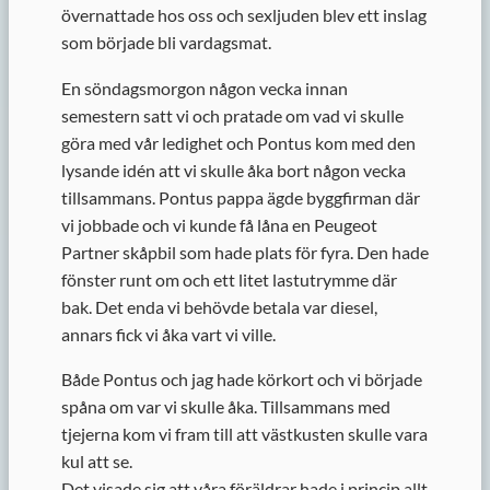
övernattade hos oss och sexljuden blev ett inslag
som började bli vardagsmat.
En söndagsmorgon någon vecka innan
semestern satt vi och pratade om vad vi skulle
göra med vår ledighet och Pontus kom med den
lysande idén att vi skulle åka bort någon vecka
tillsammans. Pontus pappa ägde byggfirman där
vi jobbade och vi kunde få låna en Peugeot
Partner skåpbil som hade plats för fyra. Den hade
fönster runt om och ett litet lastutrymme där
bak. Det enda vi behövde betala var diesel,
annars fick vi åka vart vi ville.
Både Pontus och jag hade körkort och vi började
spåna om var vi skulle åka. Tillsammans med
tjejerna kom vi fram till att västkusten skulle vara
kul att se.
Det visade sig att våra föräldrar hade i princip allt