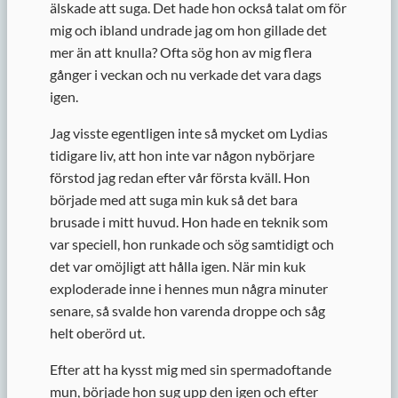
älskade att suga. Det hade hon också talat om för
mig och ibland undrade jag om hon gillade det
mer än att knulla? Ofta sög hon av mig flera
gånger i veckan och nu verkade det vara dags
igen.
Jag visste egentligen inte så mycket om Lydias
tidigare liv, att hon inte var någon nybörjare
förstod jag redan efter vår första kväll. Hon
började med att suga min kuk så det bara
brusade i mitt huvud. Hon hade en teknik som
var speciell, hon runkade och sög samtidigt och
det var omöjligt att hålla igen. När min kuk
exploderade inne i hennes mun några minuter
senare, så svalde hon varenda droppe och såg
helt oberörd ut.
Efter att ha kysst mig med sin spermadoftande
mun, började hon sug upp den igen och efter