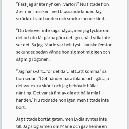
”Fast jag är lite nyfiken , varför?” Nu tittade hon
åter ner i marken med blossande kinder. Jag
sträckte fram handen och smekte henne kind .
”
Du behöver inte säga något, men jag tyckte om
det och du får gärna göra det igen, när Lydia inte
ser det. Sa jag. Marie var helt tyst i kanske femton
sekunder, sedan vände hon sig mot mig igen och
såg mig i ögonen.
”
Jag har svårt…för det där…att..att komma,” sa
hon sedan. ”Det händer bara ibland och igår…ja
det var extra skönt och jag behövde hålla i
nånting. Det var så fint av dig att hålla mig i
handen.” Nu rodnade hon igen, men tittade inte
bort.
Jag tittade bortåt gatan, men Lydia syntes inte
till. Jag slog armen om Marie och gav henne en