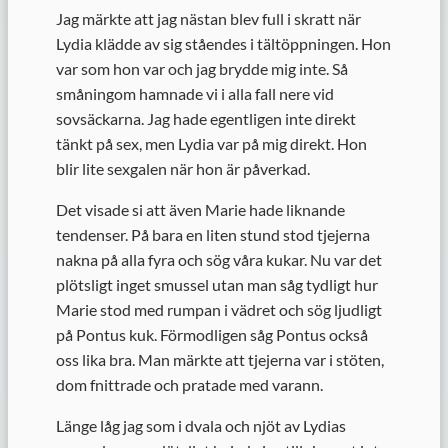
Jag märkte att jag nästan blev full i skratt när
Lydia klädde av sig ståendes i tältöppningen. Hon
var som hon var och jag brydde mig inte. Så
småningom hamnade vi i alla fall nere vid
sovsäckarna. Jag hade egentligen inte direkt
tänkt på sex, men Lydia var på mig direkt. Hon
blir lite sexgalen när hon är påverkad.
Det visade si att även Marie hade liknande
tendenser. På bara en liten stund stod tjejerna
nakna på alla fyra och sög våra kukar. Nu var det
plötsligt inget smussel utan man såg tydligt hur
Marie stod med rumpan i vädret och sög ljudligt
på Pontus kuk. Förmodligen såg Pontus också
oss lika bra. Man märkte att tjejerna var i stöten,
dom fnittrade och pratade med varann.
Länge låg jag som i dvala och njöt av Lydias