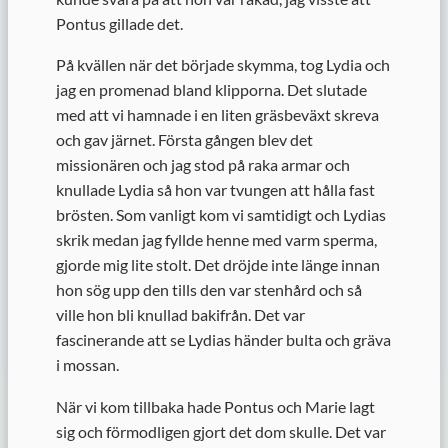
Pontus gillade det.
På kvällen när det började skymma, tog Lydia och
jag en promenad bland klipporna. Det slutade
med att vi hamnade i en liten gräsbeväxt skreva
och gav järnet. Första gången blev det
missionären och jag stod på raka armar och
knullade Lydia så hon var tvungen att hålla fast
brösten. Som vanligt kom vi samtidigt och Lydias
skrik medan jag fyllde henne med varm sperma,
gjorde mig lite stolt. Det dröjde inte länge innan
hon sög upp den tills den var stenhård och så
ville hon bli knullad bakifrån. Det var
fascinerande att se Lydias händer bulta och gräva
i mossan.
När vi kom tillbaka hade Pontus och Marie lagt
sig och förmodligen gjort det dom skulle. Det var