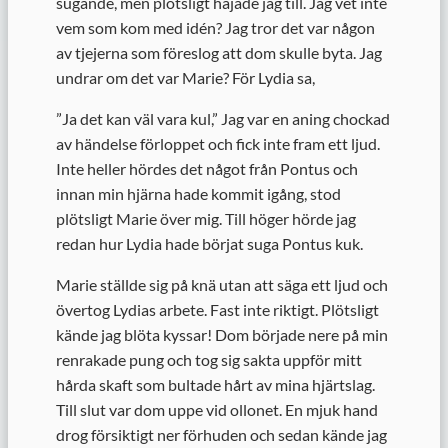
sugande, men plötsligt hajade jag till. Jag vet inte
vem som kom med idén? Jag tror det var någon
av tjejerna som föreslog att dom skulle byta. Jag
undrar om det var Marie? För Lydia sa,
”
Ja det kan väl vara kul,” Jag var en aning chockad
av händelse förloppet och fick inte fram ett ljud.
Inte heller hördes det något från Pontus och
innan min hjärna hade kommit igång, stod
plötsligt Marie över mig. Till höger hörde jag
redan hur Lydia hade börjat suga Pontus kuk.
Marie ställde sig på knä utan att säga ett ljud och
övertog Lydias arbete. Fast inte riktigt. Plötsligt
kände jag blöta kyssar! Dom började nere på min
renrakade pung och tog sig sakta uppför mitt
hårda skaft som bultade hårt av mina hjärtslag.
Till slut var dom uppe vid ollonet. En mjuk hand
drog försiktigt ner förhuden och sedan kände jag