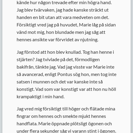
kände hur någon trevade efter min högra hand.
Jag blev tvärvaken, jag hade kanske sträckt ut
handen en bit utan att vara medveten om det.
Försiktigt vred jag på huvudet, Marie låg på sidan
vänd mot mig, hon blundade men jag såg att
hennes ansikte var förvridet av njutning.
Jag förstod att hon blev knullad. Tog han henne i
stjärten? Jag tvivlade på det, förmodligen
bakifrån, tänkte jag. Vad jag visste var Marie inte
så avancerad, enligt Pontus sög hon, men tog inte
satsen i munnen och det var kanske inte så
konstigt. Vad som var konstigt var att hon nu höll
krampaktigt i min hand.
Jag vred mig försiktigt till höger och flätade mina
fingrar om hennes och smekte mjukt hennes
handflata. Marie öppnade plötsligt ögonen och
under flera sekunder såg vi varann stint i ögonen.