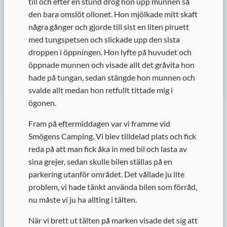
till och efter en stund drog hon upp munnen så
den bara omslöt ollonet. Hon mjölkade mitt skaft
några gånger och gjorde till sist en liten piruett
med tungspetsen och slickade upp den sista
droppen i öppningen. Hon lyfte på huvudet och
öppnade munnen och visade allt det gråvita hon
hade på tungan, sedan stängde hon munnen och
svalde allt medan hon retfullt tittade mig i
ögonen.
Fram på eftermiddagen var vi framme vid
Smögens Camping. Vi blev tilldelad plats och fick
reda på att man fick åka in med bil och lasta av
sina grejer, sedan skulle bilen ställas på en
parkering utanför området. Det vållade ju lite
problem, vi hade tänkt använda bilen som förråd,
nu måste vi ju ha allting i tälten.
När vi brett ut tälten på marken visade det sig att