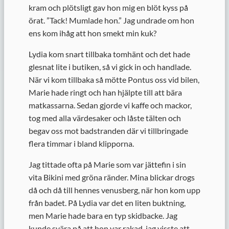
kram och plötsligt gav hon mig en blöt kyss på
örat. ”Tack! Mumlade hon.” Jag undrade om hon
ens kom ihåg att hon smekt min kuk?
Lydia kom snart tillbaka tomhänt och det hade
glesnat lite i butiken, så vi gick in och handlade.
När vi kom tillbaka så mötte Pontus oss vid bilen,
Marie hade ringt och han hjälpte till att bära
matkassarna. Sedan gjorde vi kaffe och mackor,
tog med alla värdesaker och låste tälten och
begav oss mot badstranden där vi tillbringade
flera timmar i bland klipporna.
Jag tittade ofta på Marie som var jättefin i sin
vita Bikini med gröna ränder. Mina blickar drogs
då och då till hennes venusberg, när hon kom upp
från badet. På Lydia var det en liten buktning,
men Marie hade bara en typ skidbacke. Jag
kunde svära på att hon var rakad, jag visste att