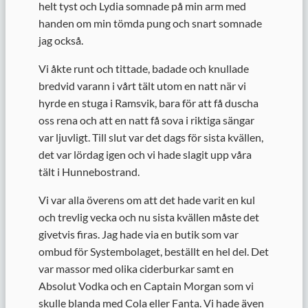
helt tyst och Lydia somnade på min arm med
handen om min tömda pung och snart somnade
jag också.
Vi åkte runt och tittade, badade och knullade
bredvid varann i vårt tält utom en natt när vi
hyrde en stuga i Ramsvik, bara för att få duscha
oss rena och att en natt få sova i riktiga sängar
var ljuvligt. Till slut var det dags för sista kvällen,
det var lördag igen och vi hade slagit upp våra
tält i Hunnebostrand.
Vi var alla överens om att det hade varit en kul
och trevlig vecka och nu sista kvällen måste det
givetvis firas. Jag hade via en butik som var
ombud för Systembolaget, beställt en hel del. Det
var massor med olika ciderburkar samt en
Absolut Vodka och en Captain Morgan som vi
skulle blanda med Cola eller Fanta. Vi hade även