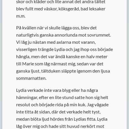
skor och kläder och lite annat det andra tältet
blev fullt med väskor, köksgeråd, bad leksaker
m.m.
På kvällen när vi skulle lägga oss, blev det
naturligtvis ganska annorlunda mot sovrummet.
Vi låg ju nästan med axlarna mot varann,
visserligen trängde Lydia och jag ihop oss började
hångla, men det var ändå kanske en halv meter
till Marie som låg närmast mig, sedan var det
ganska ljust, tältduken släppte igenom den ljusa
sommarnatten.
Lydia verkade inte vara blyg eller ha några
hämningar, efter en lite stund satte hon sig helt
resolut och började rida på min kuk. Jag vågade
inte titta åt sidan, där det verkade helt tyst,
medan blöta ljud hördes från Lydias fitta. Lydia
låg över mig och hade sitt huvud nerkört mot