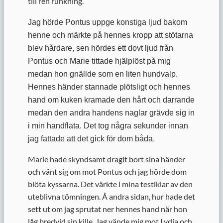
till ren runkning.
Jag hörde Pontus uppge konstiga ljud bakom
henne och märkte på hennes kropp att stötarna
blev hårdare, sen hördes ett dovt ljud från
Pontus och Marie tittade hjälplöst på mig
medan hon gnällde som en liten hundvalp.
Hennes händer stannade plötsligt och hennes
hand om kuken kramade den hårt och darrande
medan den andra handens naglar grävde sig in
i min handflata. Det tog några sekunder innan
jag fattade att det gick för dom båda.
Marie hade skyndsamt dragit bort sina händer
och vänt sig om mot Pontus och jag hörde dom
blöta kyssarna. Det värkte i mina testiklar av den
uteblivna tömningen. Å andra sidan, hur hade det
sett ut om jag sprutat ner hennes hand när hon
låg bredvid sin kille. Jag vände mig mot Lydia och