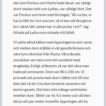
det som Pontus och Marie hade lånat, var riktigt
stort medan mitt och Lydias, var väldigt litet. Det
var Pontus som kom med förslaget, ”Äh va fan, vi
har ju fått bo i ert sovrum, så ni kan väl lika gärna
bo i vårat tält, sedan har vi alla prylar i ert?” Jag
tittade på Lydia som nickade sitt bifall.
Vi satte alltså tälten med öppningarna mot varan
och mellan dom ställde vi vår gasolbrännare och
våra fyra vikstolar från Rusta. Våra lånade
sovsäckar var mera som ett sovtäcke med
dragkedja, Enligt utlånaren så var det såna man
hade på sommaren. Dom var 80 x 230 cm. Vi
provade att pussla med dom i tältet och till slut
blev det så att vi la dom bredvid varandra vid
bortre gaveln. Det blev inte många centimeter
emellan dom. Tältet var 4x 4,5 meter och då blev
det ju ett par meter innanför öppningen att ha