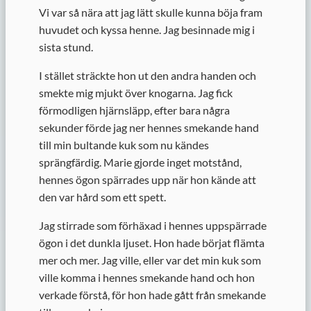
Vi var så nära att jag lätt skulle kunna böja fram
huvudet och kyssa henne. Jag besinnade mig i
sista stund.
I stället sträckte hon ut den andra handen och
smekte mig mjukt över knogarna. Jag fick
förmodligen hjärnsläpp, efter bara några
sekunder förde jag ner hennes smekande hand
till min bultande kuk som nu kändes
sprängfärdig. Marie gjorde inget motstånd,
hennes ögon spärrades upp när hon kände att
den var hård som ett spett.
Jag stirrade som förhäxad i hennes uppspärrade
ögon i det dunkla ljuset. Hon hade börjat flämta
mer och mer. Jag ville, eller var det min kuk som
ville komma i hennes smekande hand och hon
verkade förstå, för hon hade gått från smekande