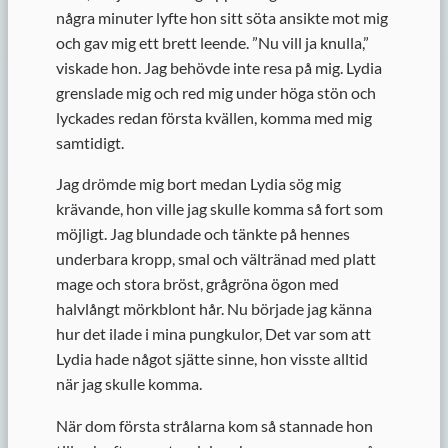
några minuter lyfte hon sitt söta ansikte mot mig
och gav mig ett brett leende. ”Nu vill ja knulla,”
viskade hon. Jag behövde inte resa på mig. Lydia
grenslade mig och red mig under höga stön och
lyckades redan första kvällen, komma med mig
samtidigt.
Jag drömde mig bort medan Lydia sög mig
krävande, hon ville jag skulle komma så fort som
möjligt. Jag blundade och tänkte på hennes
underbara kropp, smal och vältränad med platt
mage och stora bröst, grågröna ögon med
halvlångt mörkblont hår. Nu började jag känna
hur det ilade i mina pungkulor, Det var som att
Lydia hade något sjätte sinne, hon visste alltid
när jag skulle komma.
När dom första strålarna kom så stannade hon