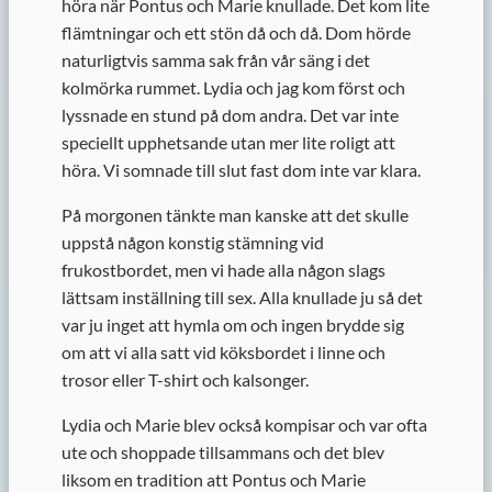
höra när Pontus och Marie knullade. Det kom lite
flämtningar och ett stön då och då. Dom hörde
naturligtvis samma sak från vår säng i det
kolmörka rummet. Lydia och jag kom först och
lyssnade en stund på dom andra. Det var inte
speciellt upphetsande utan mer lite roligt att
höra. Vi somnade till slut fast dom inte var klara.
På morgonen tänkte man kanske att det skulle
uppstå någon konstig stämning vid
frukostbordet, men vi hade alla någon slags
lättsam inställning till sex. Alla knullade ju så det
var ju inget att hymla om och ingen brydde sig
om att vi alla satt vid köksbordet i linne och
trosor eller T-shirt och kalsonger.
Lydia och Marie blev också kompisar och var ofta
ute och shoppade tillsammans och det blev
liksom en tradition att Pontus och Marie