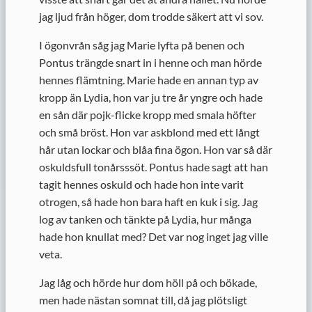
jag ljud från höger, dom trodde säkert att vi sov.
I ögonvrån såg jag Marie lyfta på benen och
Pontus trängde snart in i henne och man hörde
hennes flämtning. Marie hade en annan typ av
kropp än Lydia, hon var ju tre år yngre och hade
en sån där pojk-flicke kropp med smala höfter
och små bröst. Hon var askblond med ett långt
hår utan lockar och blåa fina ögon. Hon var så där
oskuldsfull tonårsssöt. Pontus hade sagt att han
tagit hennes oskuld och hade hon inte varit
otrogen, så hade hon bara haft en kuk i sig. Jag
log av tanken och tänkte på Lydia, hur många
hade hon knullat med? Det var nog inget jag ville
veta.
Jag låg och hörde hur dom höll på och bökade,
men hade nästan somnat till, då jag plötsligt