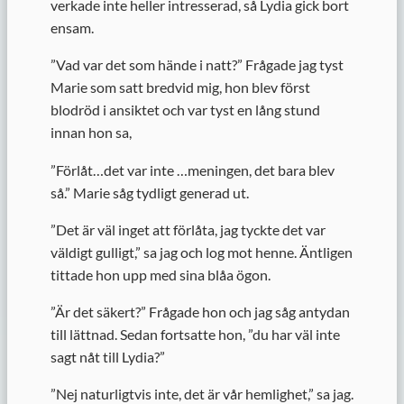
verkade inte heller intresserad, så Lydia gick bort
ensam.
”
Vad var det som hände i natt?” Frågade jag tyst
Marie som satt bredvid mig, hon blev först
blodröd i ansiktet och var tyst en lång stund
innan hon sa,
”
Förlåt…det var inte …meningen, det bara blev
så.” Marie såg tydligt generad ut.
”
Det är väl inget att förlåta, jag tyckte det var
väldigt gulligt,” sa jag och log mot henne. Äntligen
tittade hon upp med sina blåa ögon.
”
Är det säkert?” Frågade hon och jag såg antydan
till lättnad. Sedan fortsatte hon, ”du har väl inte
sagt nåt till Lydia?”
”
Nej naturligtvis inte, det är vår hemlighet,” sa jag.