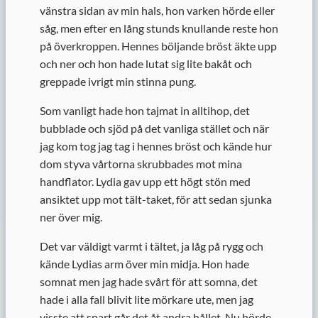
vänstra sidan av min hals, hon varken hörde eller
såg, men efter en lång stunds knullande reste hon
på överkroppen. Hennes böljande bröst äkte upp
och ner och hon hade lutat sig lite bakåt och
greppade ivrigt min stinna pung.
Som vanligt hade hon tajmat in alltihop, det
bubblade och sjöd på det vanliga stället och när
jag kom tog jag tag i hennes bröst och kände hur
dom styva vårtorna skrubbades mot mina
handflator. Lydia gav upp ett högt stön med
ansiktet upp mot tält-taket, för att sedan sjunka
ner över mig.
Det var väldigt varmt i tältet, ja låg på rygg och
kände Lydias arm över min midja. Hon hade
somnat men jag hade svårt för att somna, det
hade i alla fall blivit lite mörkare ute, men jag
visste att snart går det åt andra hållet. Nu hörde