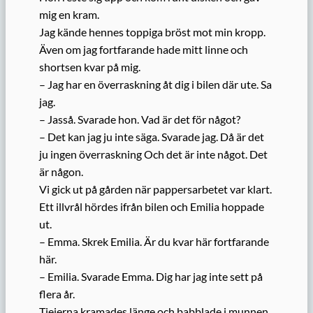
mig en kram.
Jag kände hennes toppiga bröst mot min kropp.
Även om jag fortfarande hade mitt linne och
shortsen kvar på mig.
– Jag har en överraskning åt dig i bilen där ute. Sa
jag.
– Jasså. Svarade hon. Vad är det för något?
– Det kan jag ju inte säga. Svarade jag. Då är det
ju ingen överraskning Och det är inte något. Det
är någon.
Vi gick ut på gården när pappersarbetet var klart.
Ett illvrål hördes ifrån bilen och Emilia hoppade
ut.
– Emma. Skrek Emilia. Är du kvar här fortfarande
här.
– Emilia. Svarade Emma. Dig har jag inte sett på
flera år.
Tjejerna kramades länge och babblade i munnen