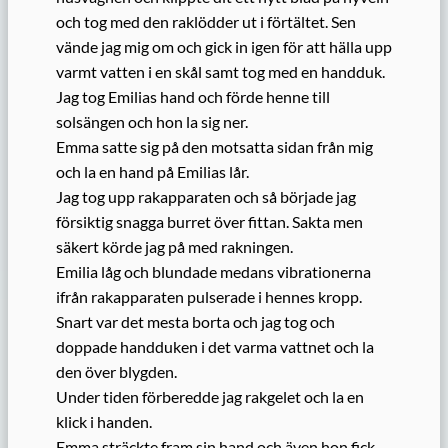
och tog med den raklödder ut i förtältet. Sen
vände jag mig om och gick in igen för att hälla upp
varmt vatten i en skål samt tog med en handduk.
Jag tog Emilias hand och förde henne till
solsängen och hon la sig ner.
Emma satte sig på den motsatta sidan från mig
och la en hand på Emilias lår.
Jag tog upp rakapparaten och så började jag
försiktig snagga burret över fittan. Sakta men
säkert körde jag på med rakningen.
Emilia låg och blundade medans vibrationerna
ifrån rakapparaten pulserade i hennes kropp.
Snart var det mesta borta och jag tog och
doppade handduken i det varma vattnet och la
den över blygden.
Under tiden förberedde jag rakgelet och la en
klick i handen.
Emma sträckte fram sin hand och även hon fick