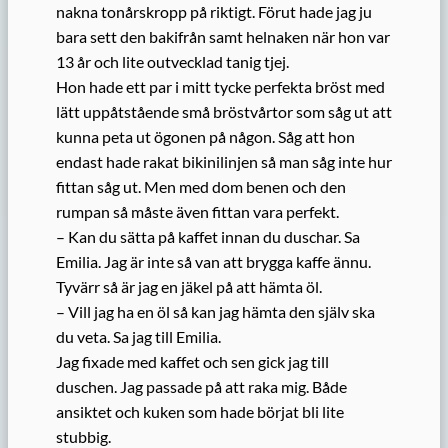
nakna tonårskropp på riktigt. Förut hade jag ju
bara sett den bakifrån samt helnaken när hon var
13 år och lite outvecklad tanig tjej.
Hon hade ett par i mitt tycke perfekta bröst med
lätt uppåtstående små bröstvårtor som såg ut att
kunna peta ut ögonen på någon. Såg att hon
endast hade rakat bikinilinjen så man såg inte hur
fittan såg ut. Men med dom benen och den
rumpan så måste även fittan vara perfekt.
– Kan du sätta på kaffet innan du duschar. Sa
Emilia. Jag är inte så van att brygga kaffe ännu.
Tyvärr så är jag en jäkel på att hämta öl.
– Vill jag ha en öl så kan jag hämta den själv ska
du veta. Sa jag till Emilia.
Jag fixade med kaffet och sen gick jag till
duschen. Jag passade på att raka mig. Både
ansiktet och kuken som hade börjat bli lite
stubbig.