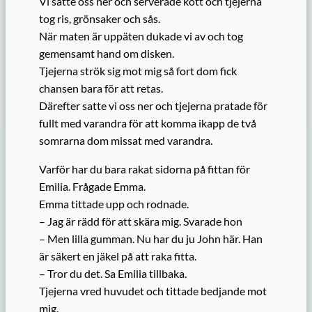
Vi satte oss ner och serverade kött och tjejerna
tog ris, grönsaker och sås.
När maten är uppäten dukade vi av och tog
gemensamt hand om disken.
Tjejerna strök sig mot mig så fort dom fick
chansen bara för att retas.
Därefter satte vi oss ner och tjejerna pratade för
fullt med varandra för att komma ikapp de två
somrarna dom missat med varandra.
Varför har du bara rakat sidorna på fittan för
Emilia. Frågade Emma.
Emma tittade upp och rodnade.
– Jag är rädd för att skära mig. Svarade hon
– Men lilla gumman. Nu har du ju John här. Han
är säkert en jäkel på att raka fitta.
– Tror du det. Sa Emilia tillbaka.
Tjejerna vred huvudet och tittade bedjande mot
mig.