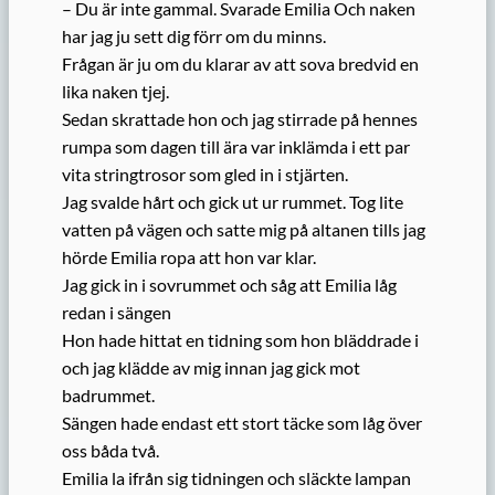
– Du är inte gammal. Svarade Emilia Och naken
har jag ju sett dig förr om du minns.
Frågan är ju om du klarar av att sova bredvid en
lika naken tjej.
Sedan skrattade hon och jag stirrade på hennes
rumpa som dagen till ära var inklämda i ett par
vita stringtrosor som gled in i stjärten.
Jag svalde hårt och gick ut ur rummet. Tog lite
vatten på vägen och satte mig på altanen tills jag
hörde Emilia ropa att hon var klar.
Jag gick in i sovrummet och såg att Emilia låg
redan i sängen
Hon hade hittat en tidning som hon bläddrade i
och jag klädde av mig innan jag gick mot
badrummet.
Sängen hade endast ett stort täcke som låg över
oss båda två.
Emilia la ifrån sig tidningen och släckte lampan