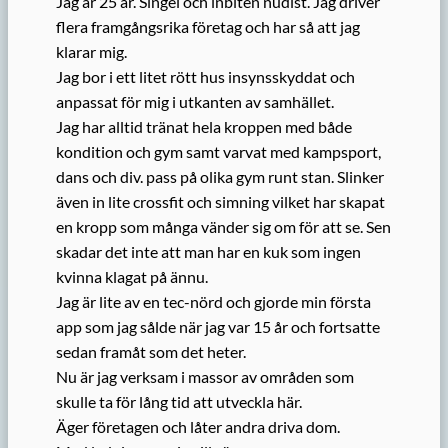
Jag är 25 år. Singel och inbiten nudist. Jag driver
flera framgångsrika företag och har så att jag
klarar mig.
Jag bor i ett litet rött hus insynsskyddat och
anpassat för mig i utkanten av samhället.
Jag har alltid tränat hela kroppen med både
kondition och gym samt varvat med kampsport,
dans och div. pass på olika gym runt stan. Slinker
även in lite crossfit och simning vilket har skapat
en kropp som många vänder sig om för att se. Sen
skadar det inte att man har en kuk som ingen
kvinna klagat på ännu.
Jag är lite av en tec-nörd och gjorde min första
app som jag sålde när jag var 15 år och fortsatte
sedan framåt som det heter.
Nu är jag verksam i massor av områden som
skulle ta för lång tid att utveckla här.
Äger företagen och låter andra driva dom.