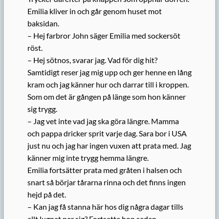
Emilia kliver in och går genom huset mot
baksidan.
– Hej farbror John säger Emilia med sockersöt
röst.
– Hej sötnos, svarar jag. Vad för dig hit?
Samtidigt reser jag mig upp och ger henne en lång
kram och jag känner hur och darrar till i kroppen.
Som om det är gången på länge som hon känner
sig trygg.
– Jag vet inte vad jag ska göra längre. Mamma
och pappa dricker sprit varje dag. Sara bor i USA
just nu och jag har ingen vuxen att prata med. Jag
känner mig inte trygg hemma längre.
Emilia fortsätter prata med gråten i halsen och
snart så börjar tårarna rinna och det finns ingen
hejd på det.
– Kan jag få stanna här hos dig några dagar tills
allt lugnat ner sig? Fortsatte hon sedan.