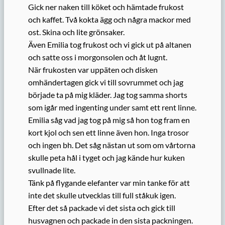
Gick ner naken till köket och hämtade frukost
och kaffet. Två kokta ägg och några mackor med
ost. Skina och lite grönsaker.
Även Emilia tog frukost och vi gick ut på altanen
och satte oss i morgonsolen och åt lugnt.
När frukosten var uppäten och disken
omhändertagen gick vi till sovrummet och jag
började ta på mig kläder. Jag tog samma shorts
som igår med ingenting under samt ett rent linne.
Emilia såg vad jag tog på mig så hon tog fram en
kort kjol och sen ett linne även hon. Inga trosor
och ingen bh. Det såg nästan ut som om vårtorna
skulle peta hål i tyget och jag kände hur kuken
svullnade lite.
Tänk på flygande elefanter var min tanke för att
inte det skulle utvecklas till full ståkuk igen.
Efter det så packade vi det sista och gick till
husvagnen och packade in den sista packningen.