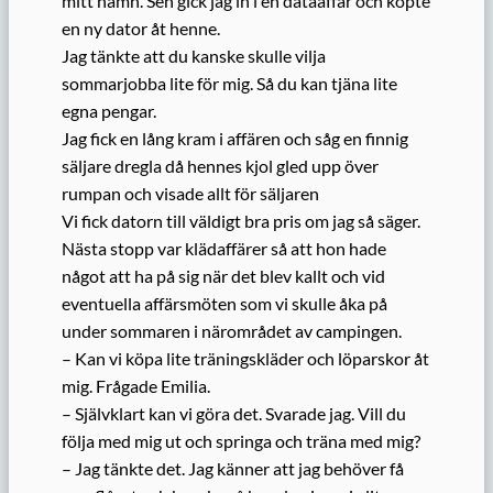
mitt namn. Sen gick jag in i en dataaffär och köpte
en ny dator åt henne.
Jag tänkte att du kanske skulle vilja
sommarjobba lite för mig. Så du kan tjäna lite
egna pengar.
Jag fick en lång kram i affären och såg en finnig
säljare dregla då hennes kjol gled upp över
rumpan och visade allt för säljaren
Vi fick datorn till väldigt bra pris om jag så säger.
Nästa stopp var klädaffärer så att hon hade
något att ha på sig när det blev kallt och vid
eventuella affärsmöten som vi skulle åka på
under sommaren i närområdet av campingen.
– Kan vi köpa lite träningskläder och löparskor åt
mig. Frågade Emilia.
– Självklart kan vi göra det. Svarade jag. Vill du
följa med mig ut och springa och träna med mig?
– Jag tänkte det. Jag känner att jag behöver få