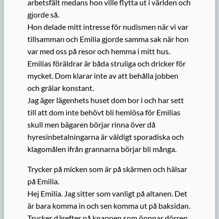
arbetsfält medans hon ville flytta ut i världen och
gjorde så.
Hon delade mitt intresse för nudismen när vi var
tillsamman och Emilia gjorde samma sak när hon
var med oss på resor och hemma i mitt hus.
Emilias föräldrar är båda struliga och dricker för
mycket. Dom klarar inte av att behålla jobben
och grälar konstant.
Jag äger lägenhets huset dom bor i och har sett
till att dom inte behövt bli hemlösa för Emilias
skull men bägaren börjar rinna över då
hyresinbetalningarna är väldigt sporadiska och
klagomålen ifrån grannarna börjar bli många.
Trycker på micken som är på skärmen och hälsar
på Emilia.
Hej Emilia. Jag sitter som vanligt på altanen. Det
är bara komma in och sen komma ut på baksidan.
Trycker därefter på knappen som öppnar dörren.