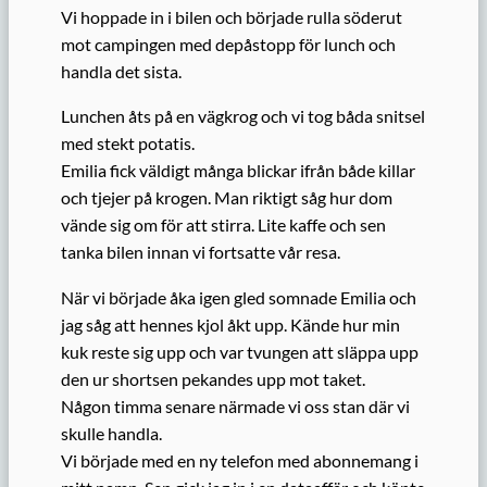
Vi hoppade in i bilen och började rulla söderut
mot campingen med depåstopp för lunch och
handla det sista.
Lunchen åts på en vägkrog och vi tog båda snitsel
med stekt potatis.
Emilia fick väldigt många blickar ifrån både killar
och tjejer på krogen. Man riktigt såg hur dom
vände sig om för att stirra. Lite kaffe och sen
tanka bilen innan vi fortsatte vår resa.
När vi började åka igen gled somnade Emilia och
jag såg att hennes kjol åkt upp. Kände hur min
kuk reste sig upp och var tvungen att släppa upp
den ur shortsen pekandes upp mot taket.
Någon timma senare närmade vi oss stan där vi
skulle handla.
Vi började med en ny telefon med abonnemang i