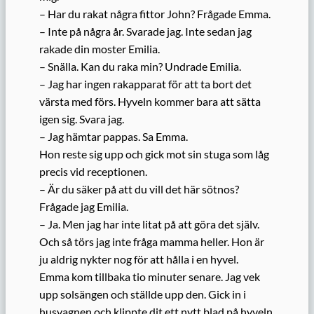
– Har du rakat några fittor John? Frågade Emma.
– Inte på några år. Svarade jag. Inte sedan jag
rakade din moster Emilia.
– Snälla. Kan du raka min? Undrade Emilia.
– Jag har ingen rakapparat för att ta bort det
värsta med förs. Hyveln kommer bara att sätta
igen sig. Svara jag.
– Jag hämtar pappas. Sa Emma.
Hon reste sig upp och gick mot sin stuga som låg
precis vid receptionen.
– Är du säker på att du vill det här sötnos?
Frågade jag Emilia.
– Ja. Men jag har inte litat på att göra det själv.
Och så törs jag inte fråga mamma heller. Hon är
ju aldrig nykter nog för att hålla i en hyvel.
Emma kom tillbaka tio minuter senare. Jag vek
upp solsängen och ställde upp den. Gick in i
husvagnen och klippte dit ett nytt blad på hyveln