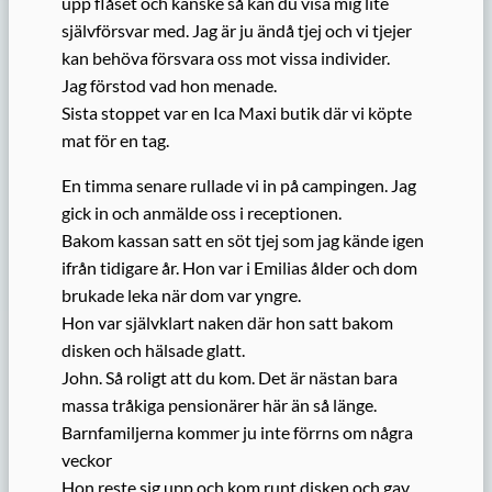
upp flåset och kanske så kan du visa mig lite
självförsvar med. Jag är ju ändå tjej och vi tjejer
kan behöva försvara oss mot vissa individer.
Jag förstod vad hon menade.
Sista stoppet var en Ica Maxi butik där vi köpte
mat för en tag.
En timma senare rullade vi in på campingen. Jag
gick in och anmälde oss i receptionen.
Bakom kassan satt en söt tjej som jag kände igen
ifrån tidigare år. Hon var i Emilias ålder och dom
brukade leka när dom var yngre.
Hon var självklart naken där hon satt bakom
disken och hälsade glatt.
John. Så roligt att du kom. Det är nästan bara
massa tråkiga pensionärer här än så länge.
Barnfamiljerna kommer ju inte förrns om några
veckor
Hon reste sig upp och kom runt disken och gav