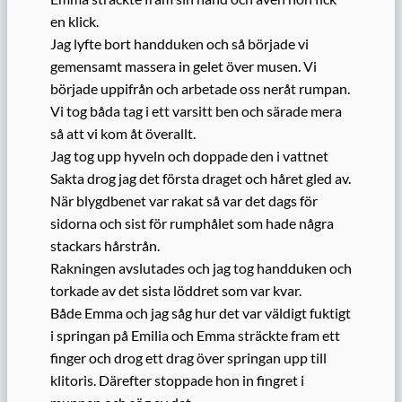
en klick.
Jag lyfte bort handduken och så började vi
gemensamt massera in gelet över musen. Vi
började uppifrån och arbetade oss neråt rumpan.
Vi tog båda tag i ett varsitt ben och särade mera
så att vi kom åt överallt.
Jag tog upp hyveln och doppade den i vattnet
Sakta drog jag det första draget och håret gled av.
När blygdbenet var rakat så var det dags för
sidorna och sist för rumphålet som hade några
stackars hårstrån.
Rakningen avslutades och jag tog handduken och
torkade av det sista löddret som var kvar.
Både Emma och jag såg hur det var väldigt fuktigt
i springan på Emilia och Emma sträckte fram ett
finger och drog ett drag över springan upp till
klitoris. Därefter stoppade hon in fingret i