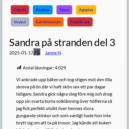
Oskuld
Analsex
Teens
Ageplay
Voyeur
Exhibitionism
Publikt sex
Sandra på stranden del 3
2025-01-17
Janne N
Antal läsningar:
4 029
Vi ankrade upp båten och tog stigen mot den lilla
skreva på ön där vi haft skön sex ett par dagar
tidigare. Sandra gick några steg före mig och drog
upp sin svarta korta solklänning över höfterna så
jag fick perfekt utsikt över hennes stora
gungande skinkor och som vanligt hade hon inte
brytt sig om att ta på trosor. Jag kände att kuken