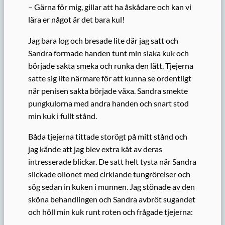
– Gärna för mig, gillar att ha åskådare och kan vi
lära er något är det bara kul!
Jag bara log och bresade lite där jag satt och
Sandra formade handen tunt min slaka kuk och
började sakta smeka och runka den lätt. Tjejerna
satte sig lite närmare för att kunna se ordentligt
när penisen sakta började växa. Sandra smekte
pungkulorna med andra handen och snart stod
min kuk i fullt stånd.
Båda tjejerna tittade storögt på mitt stånd och
jag kände att jag blev extra kåt av deras
intresserade blickar. De satt helt tysta när Sandra
slickade ollonet med cirklande tungrörelser och
sög sedan in kuken i munnen. Jag stönade av den
sköna behandlingen och Sandra avbröt sugandet
och höll min kuk runt roten och frågade tjejerna: