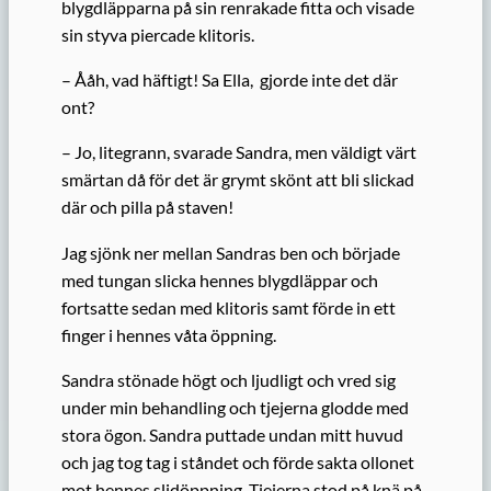
blygdläpparna på sin renrakade fitta och visade
sin styva piercade klitoris.
– Ååh, vad häftigt! Sa Ella, gjorde inte det där
ont?
– Jo, litegrann, svarade Sandra, men väldigt värt
smärtan då för det är grymt skönt att bli slickad
där och pilla på staven!
Jag sjönk ner mellan Sandras ben och började
med tungan slicka hennes blygdläppar och
fortsatte sedan med klitoris samt förde in ett
finger i hennes våta öppning.
Sandra stönade högt och ljudligt och vred sig
under min behandling och tjejerna glodde med
stora ögon. Sandra puttade undan mitt huvud
och jag tog tag i ståndet och förde sakta ollonet
mot hennes slidöppning. Tjejerna stod på knä på