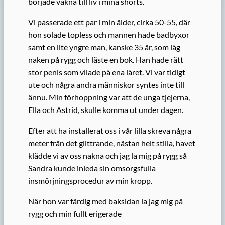
började vakna till liv i mina shorts.
Vi passerade ett par i min ålder, cirka 50-55, där
hon solade topless och mannen hade badbyxor
samt en lite yngre man, kanske 35 år, som låg
naken på rygg och läste en bok. Han hade rätt
stor penis som vilade på ena låret. Vi var tidigt
ute och några andra människor syntes inte till
ännu. Min förhoppning var att de unga tjejerna,
Ella och Astrid, skulle komma ut under dagen.
Efter att ha installerat oss i vår lilla skreva några
meter från det glittrande, nästan helt stilla, havet
klädde vi av oss nakna och jag la mig på rygg så
Sandra kunde inleda sin omsorgsfulla
insmörjningsprocedur av min kropp.
När hon var färdig med baksidan la jag mig på
rygg och min fullt erigerade