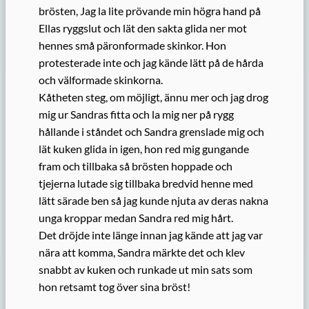
brösten, Jag la lite prövande min högra hand på
Ellas ryggslut och lät den sakta glida ner mot
hennes små päronformade skinkor. Hon
protesterade inte och jag kände lätt på de hårda
och välformade skinkorna.
Kåtheten steg, om möjligt, ännu mer och jag drog
mig ur Sandras fitta och la mig ner på rygg
hållande i ståndet och Sandra grenslade mig och
lät kuken glida in igen, hon red mig gungande
fram och tillbaka så brösten hoppade och
tjejerna lutade sig tillbaka bredvid henne med
lätt särade ben så jag kunde njuta av deras nakna
unga kroppar medan Sandra red mig hårt.
Det dröjde inte länge innan jag kände att jag var
nära att komma, Sandra märkte det och klev
snabbt av kuken och runkade ut min sats som
hon retsamt tog över sina bröst!