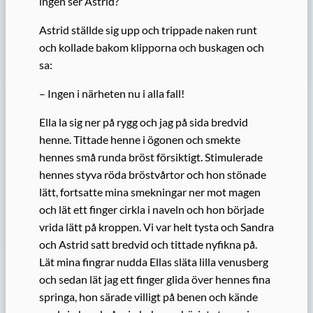
ingen ser Astrid?
Astrid ställde sig upp och trippade naken runt
och kollade bakom klipporna och buskagen och
sa:
– Ingen i närheten nu i alla fall!
Ella la sig ner på rygg och jag på sida bredvid
henne. Tittade henne i ögonen och smekte
hennes små runda bröst försiktigt. Stimulerade
hennes styva röda bröstvårtor och hon stönade
lätt, fortsatte mina smekningar ner mot magen
och lät ett finger cirkla i naveln och hon började
vrida lätt på kroppen. Vi var helt tysta och Sandra
och Astrid satt bredvid och tittade nyfikna på.
Lät mina fingrar nudda Ellas släta lilla venusberg
och sedan lät jag ett finger glida över hennes fina
springa, hon särade villigt på benen och kände