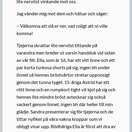
lite nervöst vinkande mot oss.
Jag vänder mig mot dem och hälsar och säger:
– Välkomna att slå er ner, vad roligt att ni ville
komma!
Tjejerna skrattar lite nervöst tittande på
varandra men breder ut varsin handduk vid sidan
av vår filt. Ella, som är 16, har ett vitt linne och ett
par korta turkosa shorts på sig, ingen bh under
linnet så hennes bröstvårtor stretar uppnosigt
genom det tunna tyget. 15-åriga Astrid har ett
rött linne och en rumpkort tight vit kjol på sig och
hennes lite mindre bröst avtecknar sig också
vackert genom linnet, ingen bh där heller till min
glädje. Sandra presenterar sig för tjejerna och de
tittar nyfiket på våra nakna kroppar som vi
oblygt visar upp. Rödhåriga Ella är först att dra av