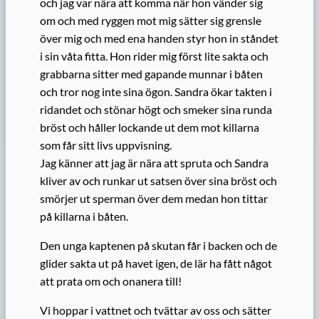
och jag var nära att komma när hon vänder sig
om och med ryggen mot mig sätter sig grensle
över mig och med ena handen styr hon in ståndet
i sin våta fitta. Hon rider mig först lite sakta och
grabbarna sitter med gapande munnar i båten
och tror nog inte sina ögon. Sandra ökar takten i
ridandet och stönar högt och smeker sina runda
bröst och håller lockande ut dem mot killarna
som får sitt livs uppvisning.
Jag känner att jag är nära att spruta och Sandra
kliver av och runkar ut satsen över sina bröst och
smörjer ut sperman över dem medan hon tittar
på killarna i båten.
Den unga kaptenen på skutan får i backen och de
glider sakta ut på havet igen, de lär ha fått något
att prata om och onanera till!
Vi hoppar i vattnet och tvättar av oss och sätter