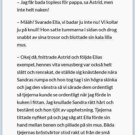
– Jag får bada topless för pappa, sa Astrid, men
inte helt naken!
– Määh! Svarade Ella, vi badar ju inte nu! Vi kollar
ju på knull! Hon satte tummarna i sidan och drog
snabbt av sina trosor och blottade sin kala lilla
mus.
– Okej då, fnittrade Astrid och följde Ellas
exempel, hennes vita venusberg var också helt
slätt och renrakat, de ställde sig knästående nära
Sandras rumpa och hon tog tag i sin högra skinka
och jag den vänstra så vi särade dem ordentligt
så tjejerna kunde se ordentligt när jag förde in
kuken i fittan. Jag knullade Sandra rätt hårt och
bestämt och hon tjöt av upphetsning. Tjejerna
tittade nyfiket på och jag såg att Ella förde sin
hand mellan benen och pillade på sin mus. Båda
tjejernas bröstvårtor stod rakt ut från de små