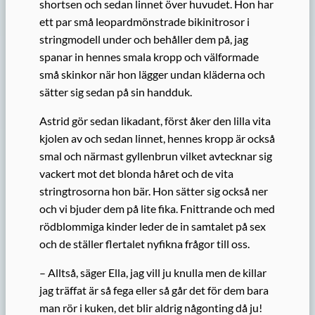
shortsen och sedan linnet över huvudet. Hon har
ett par små leopardmönstrade bikinitrosor i
stringmodell under och behåller dem på, jag
spanar in hennes smala kropp och välformade
små skinkor när hon lägger undan kläderna och
sätter sig sedan på sin handduk.
Astrid gör sedan likadant, först åker den lilla vita
kjolen av och sedan linnet, hennes kropp är också
smal och närmast gyllenbrun vilket avtecknar sig
vackert mot det blonda håret och de vita
stringtrosorna hon bär. Hon sätter sig också ner
och vi bjuder dem på lite fika. Fnittrande och med
rödblommiga kinder leder de in samtalet på sex
och de ställer flertalet nyfikna frågor till oss.
– Alltså, säger Ella, jag vill ju knulla men de killar
jag träffat är så fega eller så går det för dem bara
man rör i kuken, det blir aldrig någonting då ju!