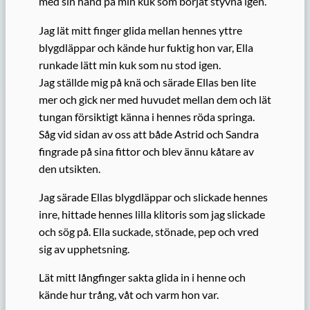
med sin hand på min kuk som börjat styvna igen.
Jag lät mitt finger glida mellan hennes yttre
blygdläppar och kände hur fuktig hon var, Ella
runkade lätt min kuk som nu stod igen.
Jag ställde mig på knä och särade Ellas ben lite
mer och gick ner med huvudet mellan dem och lät
tungan försiktigt känna i hennes röda springa.
Såg vid sidan av oss att både Astrid och Sandra
fingrade på sina fittor och blev ännu kåtare av
den utsikten.
Jag särade Ellas blygdläppar och slickade hennes
inre, hittade hennes lilla klitoris som jag slickade
och sög på. Ella suckade, stönade, pep och vred
sig av upphetsning.
Lät mitt långfinger sakta glida in i henne och
kände hur trång, våt och varm hon var.