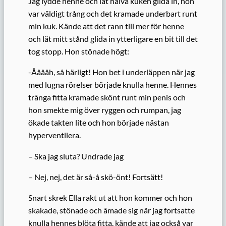
Jag lydde henne och lät halva kuken glida in, hon
var väldigt trång och det kramade underbart runt
min kuk. Kände att det rann till mer för henne
och lät mitt stånd glida in ytterligare en bit till det
tog stopp. Hon stönade högt:
-Ååååh, så härligt! Hon bet i underläppen när jag
med lugna rörelser började knulla henne. Hennes
trånga fitta kramade skönt runt min penis och
hon smekte mig över ryggen och rumpan, jag
ökade takten lite och hon började nästan
hyperventilera.
– Ska jag sluta? Undrade jag
– Nej, nej, det är så-å skö-önt! Fortsätt!
Snart skrek Ella rakt ut att hon kommer och hon
skakade, stönade och åmade sig när jag fortsatte
knulla hennes blöta fitta, kände att jag också var