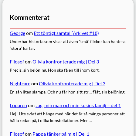
Kommenterat
George
om
Ett töntigt samtal (Arkivet #18)
Underbar historia som visar att även ”små” flickor kan hantera
”stora” karlar.
Filosof
om
Olivia konfronterade mig | Del 3
Precis, sin belöning. Hon ska få en till inom kort.
Nightcare
om
Olivia konfronterade mig | Del 3
En sån liten slampa. Och nu får hon sitt str… f’låt, sin belöning.
Löparen
om
Jag, min man och min kusins familj – del 1
Hej! Lite svårt att hänga med när det är så många personer att
hålla redan på, i olika konstellationer. Men…
Filosof
om
Pappa tänker på mig | Del 1