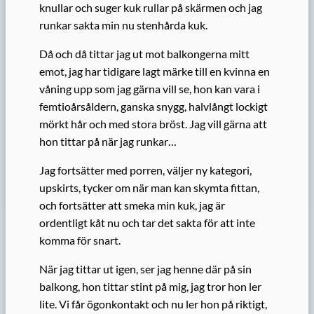
knullar och suger kuk rullar på skärmen och jag
runkar sakta min nu stenhårda kuk.
Då och då tittar jag ut mot balkongerna mitt
emot, jag har tidigare lagt märke till en kvinna en
våning upp som jag gärna vill se, hon kan vara i
femtioårsåldern, ganska snygg, halvlångt lockigt
mörkt hår och med stora bröst. Jag vill gärna att
hon tittar på när jag runkar…
Jag fortsätter med porren, väljer ny kategori,
upskirts, tycker om när man kan skymta fittan,
och fortsätter att smeka min kuk, jag är
ordentligt kåt nu och tar det sakta för att inte
komma för snart.
När jag tittar ut igen, ser jag henne där på sin
balkong, hon tittar stint på mig, jag tror hon ler
lite. Vi får ögonkontakt och nu ler hon på riktigt,