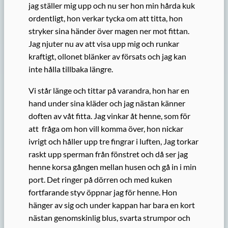
jag ställer mig upp och nu ser hon min hårda kuk
ordentligt, hon verkar tycka om att titta, hon
stryker sina händer över magen ner mot fittan.
Jag njuter nu av att visa upp mig och runkar
kraftigt, ollonet blänker av försats och jag kan
inte hålla tillbaka längre.
Vi står länge och tittar på varandra, hon har en
hand under sina kläder och jag nästan känner
doften av våt fitta. Jag vinkar åt henne, som för
att fråga om hon vill komma över, hon nickar
ivrigt och håller upp tre fingrar i luften, Jag torkar
raskt upp sperman från fönstret och då ser jag
henne korsa gången mellan husen och gå in i min
port. Det ringer på dörren och med kuken
fortfarande styv öppnar jag för henne. Hon
hänger av sig och under kappan har bara en kort
nästan genomskinlig blus, svarta strumpor och