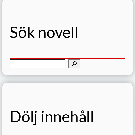
Sök novell
S
ö
k
Dölj innehåll