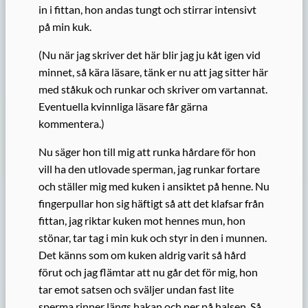
in i fittan, hon andas tungt och stirrar intensivt
på min kuk.
(Nu när jag skriver det här blir jag ju kåt igen vid
minnet, så kära läsare, tänk er nu att jag sitter här
med ståkuk och runkar och skriver om vartannat.
Eventuella kvinnliga läsare får gärna
kommentera.)
Nu säger hon till mig att runka hårdare för hon
vill ha den utlovade sperman, jag runkar fortare
och ställer mig med kuken i ansiktet på henne. Nu
fingerpullar hon sig häftigt så att det klafsar från
fittan, jag riktar kuken mot hennes mun, hon
stönar, tar tag i min kuk och styr in den i munnen.
Det känns som om kuken aldrig varit så hård
förut och jag flämtar att nu går det för mig, hon
tar emot satsen och sväljer undan fast lite
sperma rinner längs hakan och ner på halsen. Så