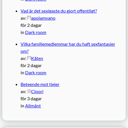
Vad är det sexigaste du gjort offentligt?
av:
apolamvano
för 2 dagar
in
Dark room
Vilka familjemedlemmar har du haft sexfantasier
om?
av:
Kåten
för 2 dagar
in
Dark room
Beteende mot tjejer
av:
Cloori
för 3 dagar
in
Allmänt