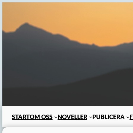
Hoppa
till
innehåll
START
OM OSS
NOVELLER
PUBLICERA