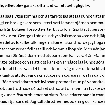
, vilket blev ganska ofta. Det var ett behagligt liv.
ag såg flygen komma och gå tänkte jag att jag kunde titta li
gt en brokig skara som i stort sett lämnat hjärnan hemma.
a från bolagen försökte efter bästa förmåga få rätt persone
ela cirkusen. Georgos från en av hyrbilsfirmorna kom och hjäl
 en del av lokalbefolkningen. Efter en stund hörde jag höga 
ter som redan fyllnat till och kommit ihop sig. Men när jag
n mamma i 25-årsåldern med ett barn som kan vara 4 år. Ma
rgos pekade och sa att det kanske var något jag kunde gör
 för att höra vad det handlade om. Något verkade ha blivit
tänkte att det var dags att göra en god gärning så jag gick
tt. Både reseledaren och kvinnan pratade i mun på varandra
ot. Jag tröttnade på tjafset och sa att om kvinnan tyckte de
jag kunde lösa problemet på plats. Reseledaren såg sin chan
paus i tjafsandet. Jag kollade på hennes bokning och kände 