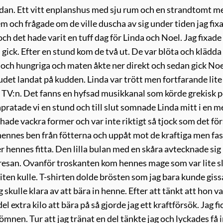
 andan. Ett vitt enplanshus med sju rum och en strandtomt m
 och frågade om de ville duscha av sig under tiden jag fix
ch det hade varit en tuff dag för Linda och Noel. Jag fixade
ick. Efter en stund kom de två ut. De var blöta och klädda 
tta och hungriga och maten åkte ner direkt och sedan gick Noe
udet landat på kudden. Linda var trött men fortfarande lite
ng TV:n. Det fanns en hyfsad musikkanal som körde grekisk 
atade vi en stund och till slut somnade Linda mitt i en m
hade vackra former och var inte riktigt så tjock som det för
a hennes ben från fötterna och uppåt mot de kraftiga men fa
r hennes fitta. Den lilla bulan med en skåra avtecknade si
ör resan. Ovanför troskanten kom hennes mage som var lite s
ten kulle. T-shirten dolde brösten som jag bara kunde giss
skulle klara av att bära in henne. Efter att tänkt att hon va
el extra kilo att bära på så gjorde jag ett kraftförsök. Jag f
mnen. Tur att jag tränat en del tänkte jag och lyckades få 