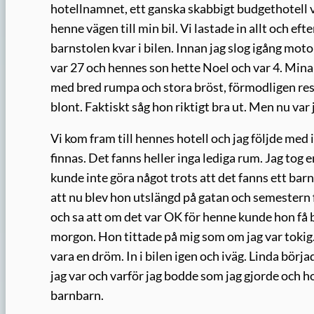
hotellnamnet, ett ganska skabbigt budgethotell v
henne vägen till min bil. Vi lastade in allt och ef
barnstolen kvar i bilen. Innan jag slog igång mot
var 27 och hennes son hette Noel och var 4. Mina 
med bred rumpa och stora bröst, förmodligen rest
blont. Faktiskt såg hon riktigt bra ut. Men nu va
Vi kom fram till hennes hotell och jag följde med
finnas. Det fanns heller inga lediga rum. Jag to
kunde inte göra något trots att det fanns ett bar
att nu blev hon utslängd på gatan och semestern f
och sa att om det var OK för henne kunde hon få 
morgon. Hon tittade på mig som om jag var tokig. 
vara en dröm. In i bilen igen och iväg. Linda börj
jag var och varför jag bodde som jag gjorde och ho
barnbarn.