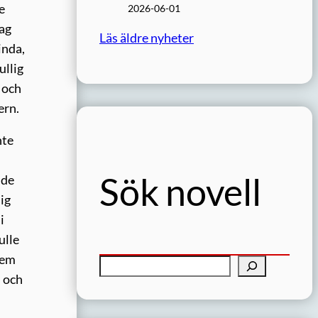
e
2026-06-01
jag
Läs äldre nyheter
inda,
ullig
 och
ern.
nte
Sök novell
nde
ig
i
ulle
vem
S
n och
ö
k