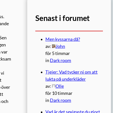
Senast i forumet
ss.
rande
 Sen
Men kyssarna då?
igen
av:
John
 var
för 5 timmar
acksam
in
Dark room
Tjejer: Vad tycker ni om att
 vi
lukta på underkläder
t
av:
Olle
p över
för 10 timmar
tt
in
Dark room
n och
å
Vad är det sexigaste du gjort