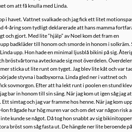
et om att få knulla med Linda.
 i havet. Vattnet svalkade och jag fick ett litet motionspa
 glad 4-åring som tydligt deklarerade att hans mamma fortfa
Sagt och gjort. Med lite “hjälp” av Noel kom det fram en
e upp badkläder till honom och smorde in honom i solkräm.
k Linda upp. Hon hade en minimal ljusblå bikini på sig. Åter
 och bröstvårtorna avtecknade sig mot överdelen. Överdelen
mer sticka ut lite runt om tyget. Jag blev lite kåt och var t
började styvna i badbyxorna. Linda gled ner i vattnet och
fick sovmorgon. Efter att ha lekt runt i poolen en stund klev
g bar in honom till sin säng. När jag kom ut igen såg jag at
i. Ett simtag och jag var framme hos henne. När jag kom up
g. Hon frågade hur hög muren var och om det var någon risk a
 inte kunde se något. Då tog hon snabbt av sig bikinitoppe
tora bröst som såg fasta ut. De hängde ner lite beroende p