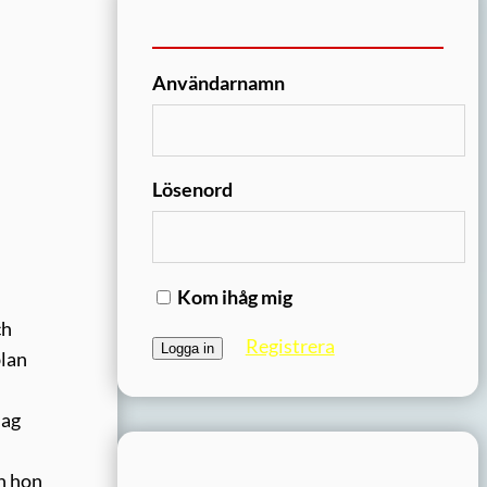
Användarnamn
Lösenord
Kom ihåg mig
ch
Registrera
blan
jag
h hon