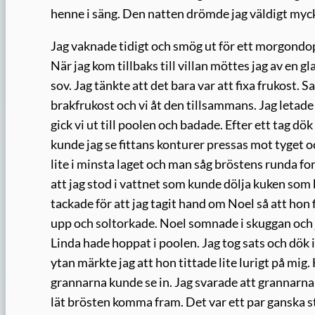
henne i säng. Den natten drömde jag väldigt myck
Jag vaknade tidigt och smög ut för ett morgondopp
När jag kom tillbaks till villan möttes jag av en
sov. Jag tänkte att det bara var att fixa frukost. 
brakfrukost och vi åt den tillsammans. Jag letad
gick vi ut till poolen och badade. Efter ett tag dö
kunde jag se fittans konturer pressas mot tyget
lite i minsta laget och man såg bröstens runda for
att jag stod i vattnet som kunde dölja kuken som 
tackade för att jag tagit hand om Noel så att hon 
upp och soltorkade. Noel somnade i skuggan och ja
Linda hade hoppat i poolen. Jag tog sats och dök 
ytan märkte jag att hon tittade lite lurigt på mi
grannarna kunde se in. Jag svarade att grannarna
lät brösten komma fram. Det var ett par ganska s