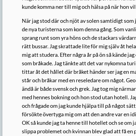
kunde komma ner till mig och hälsa på när hon ville
När jag stod där och njöt av solen samtidigt som j
de nya turisterna som kom denna gång. Som vanli
sprang runt som yra höns och de stackars värdarn
rätt bussar. Jag skrattade lite för mig själv åt h
mig att studera. Efter några år på ön så kände jag
som bråkade. Jag tänkte att det var nykomna turis
tittar åt det hållet där bråket händer ser jag e
står och bråkar med en reseledare om något. Geo
ändå är både svensk och grek. Jag tog mig närmare
med hennes bokning och hon stod utan hotell. Jag 
och frågade om jag kunde hjälpa till på något sä
försökte övertyga mig om att den andre var en idi
OK så kunde jag ta henne till hotellet och se om 
slippa problemet och kvinnan blev glad att få en 