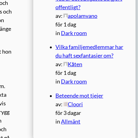
 och
offentligt?
s och
av:
apolamvano
on
för 1 dag
länge
in
Dark room
Vilka familjemedlemmar har
t hon
du haft sexfantasier om?
av:
Kåten
för 1 dag
in
Dark room
om.
kta
Beteende mot tjejer
vis
av:
Cloori
 rygg
för 3 dagar
m
in
Allmänt
och
tt gå