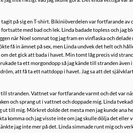
tagit på sig en T-shirt. Bikiniöverdelen var fortfarande av 
 fortsatte med bad och lek. Linda badade topless och jag bl
gen när Noel somnat tog jag fram en vinflaska och delade
ökte få in ämnet på sex, men Linda undvek det helt och håll
 om det gick att bada i havet. Min tomt låg precis vid stran
 brukade ta ett morgondopp så jag kände till stranden även i
röm, att få ta ett nattdopp i havet. Jag sa att det självklar
till stranden. Vattnet var fortfarande varmt och det var n
naken och sprang ut i vattnet och doppade mig. Linda tvekade
g ut till mig. Mörkret dolde det mesta men jag kunde ana 
ta komma och jag visste inte om jag skulle dölja det eller v
å tänkte jag inte mer på det. Linda simmade runt mig och ve