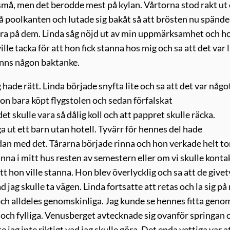
små, men det berodde mest på kylan. Vårtorna stod rakt ut
på poolkanten och lutade sig bakåt så att brösten nu spände
stirra på dem. Linda såg nöjd ut av min uppmärksamhet och h
ille tacka för att hon fick stanna hos mig och sa att det var 
anns någon baktanke.
hade rätt. Linda började snyfta lite och sa att det var någo
on bara köpt flygstolen och sedan förfalskat
 skulle vara så dålig koll och att pappret skulle räcka.
 ut ett barn utan hotell. Tyvärr för hennes del hade
dan med det. Tårarna började rinna och hon verkade helt t
anna i mitt hus resten av semestern eller om vi skulle konta
att hon ville stanna. Hon blev överlycklig och sa att de givet
ad jag skulle ta vägen. Linda fortsatte att retas och la sig på
och alldeles genomskinliga. Jag kunde se hennes fitta geno
 och fylliga. Venusberget avtecknade sig ovanför springan 
 jag inte riktigt vad jag skulle göra. Det enda vettiga var a