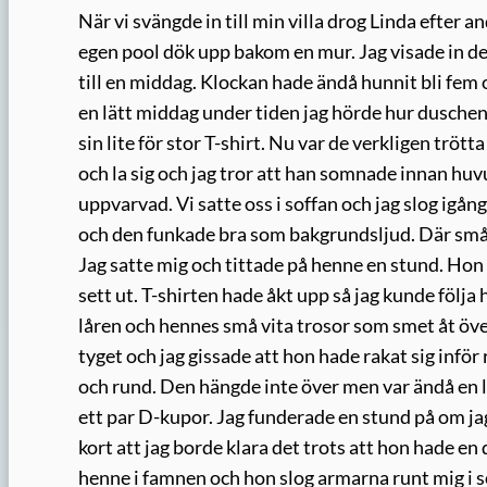
När vi svängde in till min villa drog Linda efter
egen pool dök upp bakom en mur. Jag visade in dem
till en middag. Klockan hade ändå hunnit bli fem o
en lätt middag under tiden jag hörde hur duschen g
sin lite för stor T-shirt. Nu var de verkligen trö
och la sig och jag tror att han somnade innan huv
uppvarvad. Vi satte oss i soffan och jag slog igå
och den funkade bra som bakgrundsljud. Där småpr
Jag satte mig och tittade på henne en stund. Hon 
sett ut. T-shirten hade åkt upp så jag kunde följ
låren och hennes små vita trosor som smet åt öve
tyget och jag gissade att hon hade rakat sig inf
och rund. Den hängde inte över men var ändå en li
ett par D-kupor. Jag funderade en stund på om jag 
kort att jag borde klara det trots att hon hade en d
henne i famnen och hon slog armarna runt mig i sö