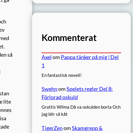
och
ev
Kommenterat
 med
et.
den så
Axel
om
Pappa tänker på mig | Del
1
t
En fantastisk novell!
Swehn
om
Spelets regler Del 8:
ästan
Förlorad oskuld
 lite
Grattis Wilma Då va oskulden borta Och
hennes
jag blir så kåt
isa
rkade
TigerZen
om
Skamgrepp &