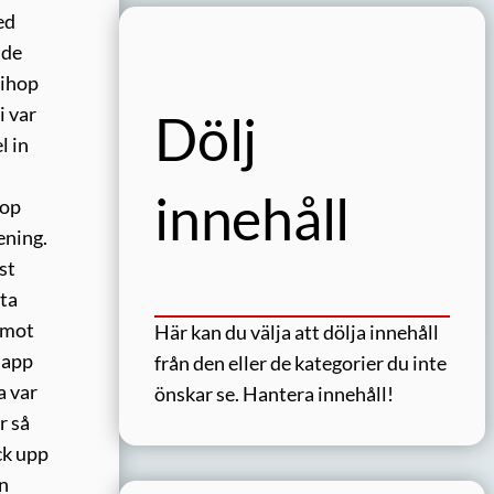
ed
ade
 ihop
i var
Dölj
l in
innehåll
pop
ening.
st
sta
g mot
Här kan du välja att dölja innehåll
lapp
från den eller de kategorier du inte
a var
önskar se.
Hantera innehåll!
r så
ick upp
in