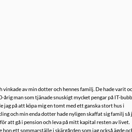
och vinkade av min dotter och hennes familj. De hade varit o
 50-årig man som tjänade snuskigt mycket pengar på IT-bub
de jag på att köpa mig en tomt med ett ganska stort hus i
kling och min enda dotter hade nyligen skaffat sig familj så 
r att gå i pension och leva på mitt kapital resten av livet.
e hon ett sommarställe i skärgården som jag också ägde oc