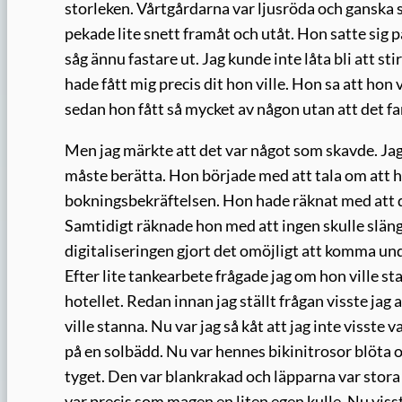
storleken. Vårtgårdarna var ljusröda och ganska 
pekade lite snett framåt och utåt. Hon satte sig 
såg ännu fastare ut. Jag kunde inte låta bli att 
hade fått mig precis dit hon ville. Hon sa att hon v
sedan hon fått så mycket av någon utan att det f
Men jag märkte att det var något som skavde. Jag 
måste berätta. Hon började med att tala om att h
bokningsbekräftelsen. Hon hade räknat med att det
Samtidigt räknade hon med att ingen skulle slänga
digitaliseringen gjort det omöjligt att komma un
Efter lite tankearbete frågade jag om hon ville st
hotellet. Redan innan jag ställt frågan visste jag 
ville stanna. Nu var jag så kåt att jag inte visste v
på en solbädd. Nu var hennes bikinitrosor blöta 
tyget. Den var blankrakad och läpparna var stora
var precis som magen en liten egen kulle. Nu visste