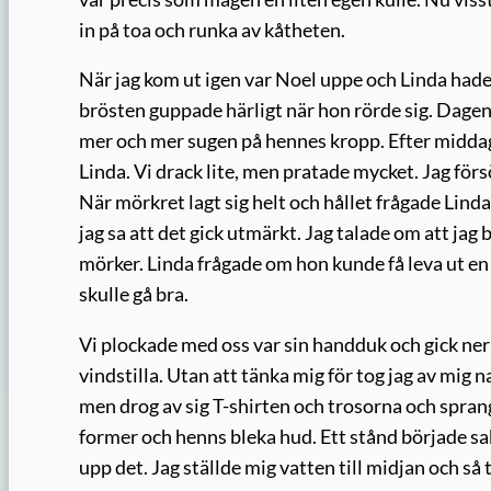
in på toa och runka av kåtheten.
När jag kom ut igen var Noel uppe och Linda hade 
brösten guppade härligt när hon rörde sig. Dagen
mer och mer sugen på hennes kropp. Efter middag
Linda. Vi drack lite, men pratade mycket. Jag förs
När mörkret lagt sig helt och hållet frågade Linda
jag sa att det gick utmärkt. Jag talade om att jag
mörker. Linda frågade om hon kunde få leva ut en d
skulle gå bra.
Vi plockade med oss var sin handduk och gick ner 
vindstilla. Utan att tänka mig för tog jag av mig 
men drog av sig T-shirten och trosorna och spran
former och henns bleka hud. Ett stånd började sak
upp det. Jag ställde mig vatten till midjan och s