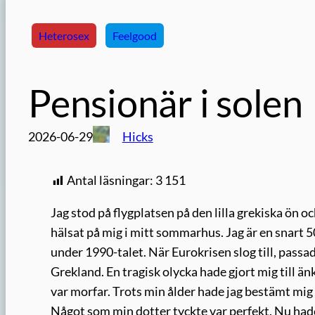
Heterosex
Feelgood
Pensionär i solen
2026-06-29
Hicks
Antal läsningar:
3 151
Jag stod på flygplatsen på den lilla grekiska ön 
hälsat på mig i mitt sommarhus. Jag är en snart
under 1990-talet. När Eurokrisen slog till, passa
Grekland. En tragisk olycka hade gjort mig till än
var morfar. Trots min ålder hade jag bestämt mig fö
Något som min dotter tyckte var perfekt. Nu had