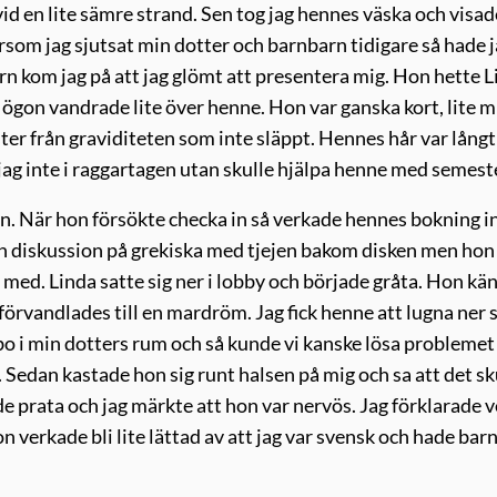
id en lite sämre strand. Sen tog jag hennes väska och visad
tersom jag sjutsat min dotter och barnbarn tidigare så hade 
orn kom jag på att jag glömt att presentera mig. Hon hette L
ögon vandrade lite över henne. Hon var ganska kort, lite m
er från graviditeten som inte släppt. Hennes hår var långt
r jag inte i raggartagen utan skulle hjälpa henne med semest
 in. När hon försökte checka in så verkade hennes bokning i
g en diskussion på grekiska med tjejen bakom disken men hon
n med. Linda satte sig ner i lobby och började gråta. Hon kä
örvandlades till en mardröm. Jag fick henne att lugna ner s
bo i min dotters rum och så kunde vi kanske lösa problemet 
Sedan kastade hon sig runt halsen på mig och sa att det sk
ade prata och jag märkte att hon var nervös. Jag förklarade 
n verkade bli lite lättad av att jag var svensk och hade bar