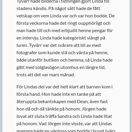
Tyvärr hade bilderna i tidningen gjort Linda till
stadens kändis. På något sätt hade de fått
vetskap om vem Linda var och var hon bodde. De
första veckorna hade det ringt oupphörligt och
man hade till och med erbjudit henne pengar för
en intervju. Linda hade kategoriskt slängt på
luren. Tyvärr var det svårare att bli av med
fotografer som kunde stå och vänta på henne,
både utanför butiken och hemma, så Linda hade
gått med solglasögon utomhus en längre tid,
trots att det var mars månad.
För Lindas del var det helt klart att barnen kom i
första hand. Hon hade inte en tanke på att
återuppta bekantskapen med Dean, även fast
hon då och då tänkte på honom. Jörgen hade
lovat att sluta träffa Sandra och Linda hade litat
på honom. Vad Jörgen inte visste, var att Lindas
mamma hade en väninna som bodde i huset tvärs