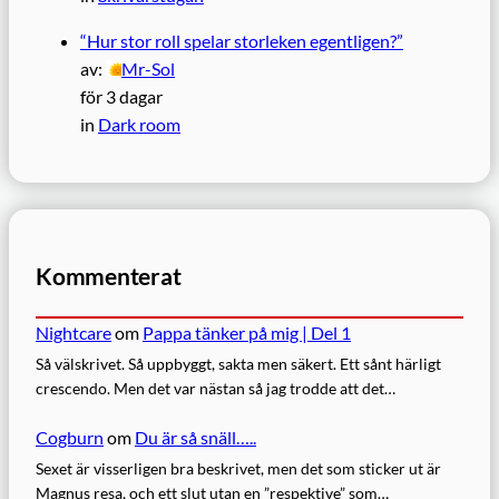
“Hur stor roll spelar storleken egentligen?”
av:
Mr-Sol
för 3 dagar
in
Dark room
Kommenterat
Nightcare
om
Pappa tänker på mig | Del 1
Så välskrivet. Så uppbyggt, sakta men säkert. Ett sånt härligt
crescendo. Men det var nästan så jag trodde att det…
Cogburn
om
Du är så snäll…..
Sexet är visserligen bra beskrivet, men det som sticker ut är
Magnus resa, och ett slut utan en ”respektive” som…