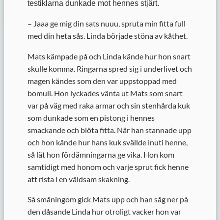
testiklarna dunkade mot hennes stjärt.
– Jaaa ge mig din sats nuuu, spruta min fitta full
med din heta sås. Linda började stöna av kåthet.
Mats kämpade på och Linda kände hur hon snart
skulle komma. Ringarna spred sig i underlivet och
magen kändes som den var uppstoppad med
bomull. Hon lyckades vänta ut Mats som snart
var på väg med raka armar och sin stenhårda kuk
som dunkade som en pistong i hennes
smackande och blöta fitta. När han stannade upp
och hon kände hur hans kuk svällde inuti henne,
så lät hon fördämningarna ge vika. Hon kom
samtidigt med honom och varje sprut fick henne
att rista i en våldsam skakning.
Så småningom gick Mats upp och han såg ner på
den dåsande Linda hur otroligt vacker hon var