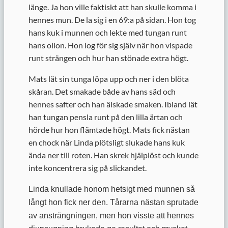
länge. Ja hon ville faktiskt att han skulle komma i
hennes mun. De la sig i en 69:a på sidan. Hon tog
hans kuk i munnen och lekte med tungan runt
hans ollon. Hon log för sig själv när hon vispade
runt strängen och hur han stönade extra högt.
Mats lät sin tunga löpa upp och ner i den blöta
skåran. Det smakade både av hans säd och
hennes safter och han älskade smaken. Ibland lät
han tungan pensla runt på den lilla ärtan och
hörde hur hon flämtade högt. Mats fick nästan
en chock när Linda plötsligt slukade hans kuk
ända ner till roten. Han skrek hjälplöst och kunde
inte koncentrera sig på slickandet.
Linda knullade honom hetsigt med munnen så
långt hon fick ner den. Tårarna nästan sprutade
av ansträngningen, men hon visste att hennes