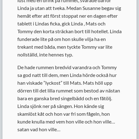
lust med en drink på rummet, svarade därför
Linda ja utan att tveka. Medan Susanne begav sig
hemåt efter att först stoppat ner en dagen efter
tablett i Lindas ficka, gick Linda , Mats och
Tommy den korta sträckan bort till hotellet. Linda
funderade lite på om hon skulle vilja ha en
trekant med båda, men tyckte Tommy var lite
nollställd, inte hennes typ.
De hade rummen bredvid varandra och Tommy
sa god natt till dem, men Linda hörde också hur
han viskade ”lyckost” till Mats. Mats höll upp
dörren till det lilla rummet som bestod av nästan
bara en ganska bred singelbädd och en fåtölj.
Linda sjönk ner på sängen. Hon kände sig
skamlöst kåt och hon var fri som fågeln, hon
kunde knulla med vem hon ville och hon ville…
satan vad hon ville…