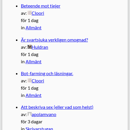
Beteende mot tjejer
av:
Cloori
för 1 dag
in
Allmänt
Är svartsjuka verkligen omognad?
av:
Huldran
för 1 dag
in
Allmänt
Bot-farming och läsningar.
av:
Cloori
för 1 dag
in
Allmänt
Att beskriva sex (eller vad som helst)
av:
apolamvano
för 3 dagar
in
Skrivarstugan