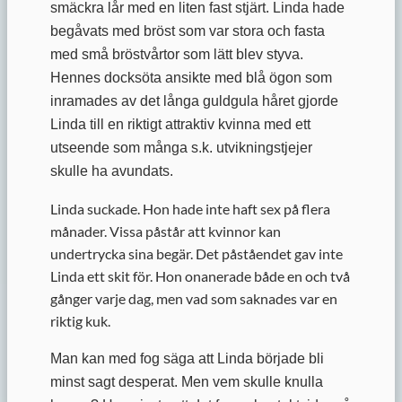
smäckra lår med en liten fast stjärt. Linda hade
begåvats med bröst som var stora och fasta
med små bröstvårtor som lätt blev styva.
Hennes docksöta ansikte med blå ögon som
inramades av det långa guldgula håret gjorde
Linda till en riktigt attraktiv kvinna med ett
utseende som många s.k. utvikningstjejer
skulle ha avundats.
Linda suckade. Hon hade inte haft sex på flera
månader. Vissa påstår att kvinnor kan
undertrycka sina begär. Det påståendet gav inte
Linda ett skit för. Hon onanerade både en och två
gånger varje dag, men vad som saknades var en
riktig kuk.
Man kan med fog säga att Linda började bli
minst sagt desperat. Men vem skulle knulla