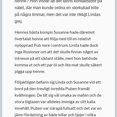
henne? Hon visste att det fanns kontaktsidor på
nätet, där man kunde ordna en storkukad kille
på några timmar, men det var inte riktigt Lindas
grej.
Hennes bästa kompis Susanne hade däremot
övertalat henne att följa med till en relativt
nyöppnad Pub nere i centrum. Linda hade dock
inga illusioner om att det skulle finnas något av
intresse på ett sådant ställe, men hon behövde
komma ut och ett par öl och lite mat skulle säkert
pigga upp henne.
Följaktligen befann sig Linda och Susanne vid ett
bord på den trevligt inredda Puben framåt
kvällningen. De lät sig väl smaka av maten och de
stora ölglasen var alldeles immiga av sitt kalla
innehåll. Puben var närapå fullsatt och det var en
jämn fördelning av både killar och tjejer i olika