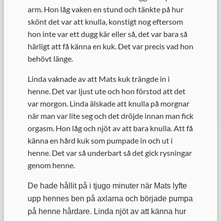
arm. Hon låg vaken en stund och tänkte på hur
skönt det var att knulla, konstigt nog eftersom
hon inte var ett dugg kär eller så, det var bara så
härligt att få känna en kuk. Det var precis vad hon
behövt länge.
Linda vaknade av att Mats kuk trängde in i
henne. Det var ljust ute och hon förstod att det
var morgon. Linda älskade att knulla på morgnar
när man var lite seg och det dröjde innan man fick
orgasm. Hon låg och njöt av att bara knulla. Att få
känna en hård kuk som pumpade in och ut i
henne. Det var så underbart så det gick rysningar
genom henne.
De hade hållit på i tjugo minuter när Mats lyfte
upp hennes ben på axlarna och började pumpa
på henne hårdare. Linda njöt av att känna hur