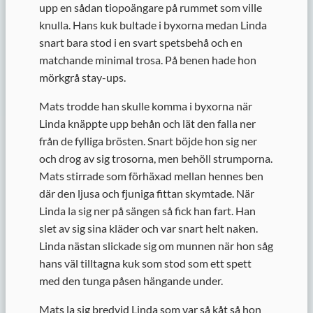
upp en sådan tiopoängare på rummet som ville
knulla. Hans kuk bultade i byxorna medan Linda
snart bara stod i en svart spetsbehå och en
matchande minimal trosa. På benen hade hon
mörkgrå stay-ups.
Mats trodde han skulle komma i byxorna när
Linda knäppte upp behån och lät den falla ner
från de fylliga brösten. Snart böjde hon sig ner
och drog av sig trosorna, men behöll strumporna.
Mats stirrade som förhäxad mellan hennes ben
där den ljusa och fjuniga fittan skymtade. När
Linda la sig ner på sängen så fick han fart. Han
slet av sig sina kläder och var snart helt naken.
Linda nästan slickade sig om munnen när hon såg
hans väl tilltagna kuk som stod som ett spett
med den tunga påsen hängande under.
Mats la sig bredvid Linda som var så kåt så hon