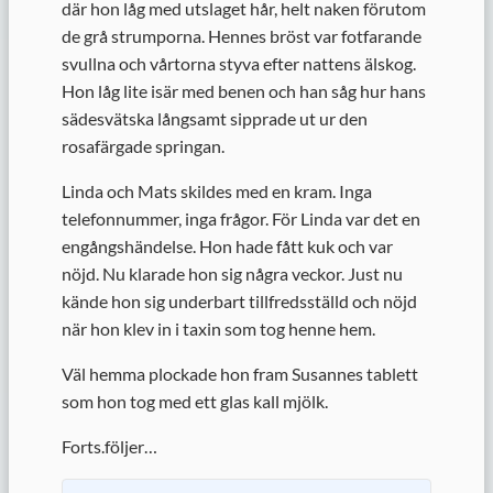
där hon låg med utslaget hår, helt naken förutom
de grå strumporna. Hennes bröst var fotfarande
svullna och vårtorna styva efter nattens älskog.
Hon låg lite isär med benen och han såg hur hans
sädesvätska långsamt sipprade ut ur den
rosafärgade springan.
Linda och Mats skildes med en kram. Inga
telefonnummer, inga frågor. För Linda var det en
engångshändelse. Hon hade fått kuk och var
nöjd. Nu klarade hon sig några veckor. Just nu
kände hon sig underbart tillfredsställd och nöjd
när hon klev in i taxin som tog henne hem.
Väl hemma plockade hon fram Susannes tablett
som hon tog med ett glas kall mjölk.
Forts.följer…