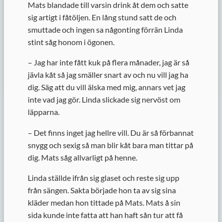
Mats blandade till varsin drink åt dem och satte
sig artigt i fåtöljen. En lång stund satt de och
smuttade och ingen sa någonting förrän Linda
stint såg honom i ögonen.
– Jag har inte fått kuk på flera månader, jag är så
jävla kåt så jag smäller snart av och nu vill jag ha
dig. Säg att du vill älska med mig, annars vet jag
inte vad jag gör. Linda slickade sig nervöst om
läpparna.
– Det finns inget jag hellre vill. Du är så förbannat
snygg och sexig så man blir kåt bara man tittar på
dig. Mats såg allvarligt på henne.
Linda ställde ifrån sig glaset och reste sig upp
från sängen. Sakta började hon ta av sig sina
kläder medan hon tittade på Mats. Mats å sin
sida kunde inte fatta att han haft sån tur att få