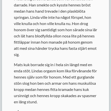
darrade. Han smekte och kysste hennes bröst
medan hans hand trevade i den plaskblöta
springan. Linda ville inte ha något förspel, hon
ville knulla och hon ville knulla nu. Hon drog
honom över sig samtidigt som hon särade sina lår
och lät hans blodfyllda ollon nosa lite på hennes
fittläppar innan hon manade på honom genom
att med sina händer trycka hans fasta stjärt emot
sig.
Mats kuk borrade sig in i hela sin längd med en
enda stöt. Lindas orgasm kom lika förvånande för
hennes själv som för honom. Med ett gurglande
stön slog hon ben och armar om hans muskulösa
kropp medan hennes fitta kramade hans kuk
ursinnigt och hennes kropp skakades av spasmer
en lång stund.