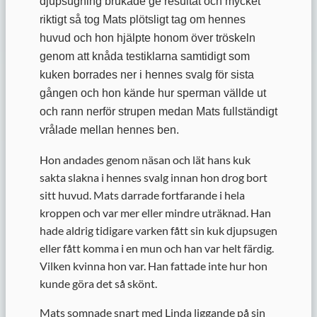
djupsugning brukade ge resultat och mycket
riktigt så tog Mats plötsligt tag om hennes
huvud och hon hjälpte honom över tröskeln
genom att knåda testiklarna samtidigt som
kuken borrades ner i hennes svalg för sista
gången och hon kände hur sperman vällde ut
och rann nerför strupen medan Mats fullständigt
vrålade mellan hennes ben.
Hon andades genom näsan och lät hans kuk
sakta slakna i hennes svalg innan hon drog bort
sitt huvud. Mats darrade fortfarande i hela
kroppen och var mer eller mindre uträknad. Han
hade aldrig tidigare varken fått sin kuk djupsugen
eller fått komma i en mun och han var helt färdig.
Vilken kvinna hon var. Han fattade inte hur hon
kunde göra det så skönt.
Mats somnade snart med Linda liggande på sin