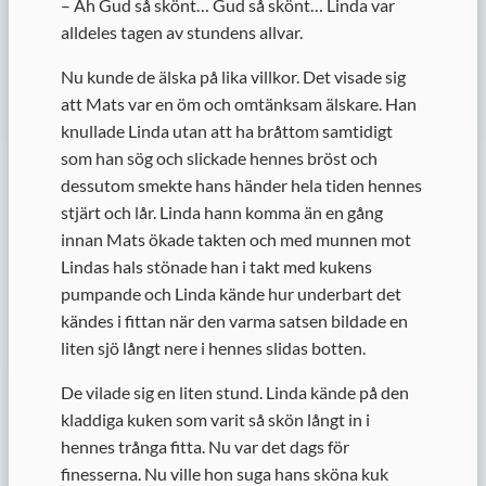
– Åh Gud så skönt… Gud så skönt… Linda var
alldeles tagen av stundens allvar.
Nu kunde de älska på lika villkor. Det visade sig
att Mats var en öm och omtänksam älskare. Han
knullade Linda utan att ha bråttom samtidigt
som han sög och slickade hennes bröst och
dessutom smekte hans händer hela tiden hennes
stjärt och lår. Linda hann komma än en gång
innan Mats ökade takten och med munnen mot
Lindas hals stönade han i takt med kukens
pumpande och Linda kände hur underbart det
kändes i fittan när den varma satsen bildade en
liten sjö långt nere i hennes slidas botten.
De vilade sig en liten stund. Linda kände på den
kladdiga kuken som varit så skön långt in i
hennes trånga fitta. Nu var det dags för
finesserna. Nu ville hon suga hans sköna kuk