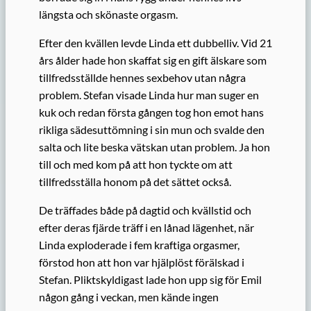
längsta och skönaste orgasm.
Efter den kvällen levde Linda ett dubbelliv. Vid 21
års ålder hade hon skaffat sig en gift älskare som
tillfredsställde hennes sexbehov utan några
problem. Stefan visade Linda hur man suger en
kuk och redan första gången tog hon emot hans
rikliga sädesuttömning i sin mun och svalde den
salta och lite beska vätskan utan problem. Ja hon
till och med kom på att hon tyckte om att
tillfredsställa honom på det sättet också.
De träffades både på dagtid och kvällstid och
efter deras fjärde träff i en lånad lägenhet, när
Linda exploderade i fem kraftiga orgasmer,
förstod hon att hon var hjälplöst förälskad i
Stefan. Pliktskyldigast lade hon upp sig för Emil
någon gång i veckan, men kände ingen