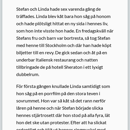
Stefan och Linda hade sex varenda gång de
träffades. Linda blev kåt bara hon såg på honom
och hade plötsligt hittat en ny sida i hennes liv,
som hon inte visste hon hade. En fredagskväll när
Stefans fru och barn var bortresta, så tog Stefan
med henne till Stockholm och där han hade köpt
biljetter till en revy. De gick sedan och åt på en
underbar Italiensk restaurang och natten
tillbringade de på hotell Sheraton i ett lyxigt
dubbelrum.
För första gången knullade Linda samtidigt som
hon såg på en porrfilm på den stora teven i
sovrummet. Hon var så kåt så det rann nerför
låren på henne och när Stefan började slicka
hennes stjärtrosett där hon stod på alla fyra, lät
hon det ske utan protester. Efter att ha slickat
ordentligt och töjt ut hennes ringmuskel med