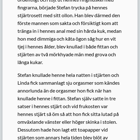
fingrarna, började Stefan trycka på hennes
stjärtrosett med sitt ollon. Han blev därmed den
förste mannen som sakta och försiktigt kom att
tränga in i hennes anal med sin hårda kuk, medan
hon med dimmiga och kåta ögon såg hur en vit
tjej i hennes ålder, blev knullad i både fittan och
stjärten av två mörkhyade män med grova och
långa kukar.
Stefan knullade henne hela natten i stjärten och
Linda fick sammanlagt sju orgasmer som kändes
annorlunda än de orgasmer hon fick när han
knullade henne i fittan. Stefan själv satte in tre
satser i hennes stjärt och vid frukosten var
hennes stjärt så öm så att hon fick sitta lutad på
omväxlande vänster eller höger skinka i stolen.
Dessutom hade hon lagt ett toapapper vid
stjärten som annars hela tiden blev blöt av