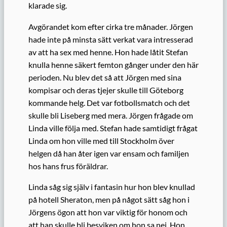
klarade sig.
Avgörandet kom efter cirka tre månader. Jörgen
hade inte på minsta sätt verkat vara intresserad
av att ha sex med henne. Hon hade låtit Stefan
knulla henne säkert femton gånger under den här
perioden. Nu blev det så att Jörgen med sina
kompisar och deras tjejer skulle till Göteborg
kommande helg. Det var fotbollsmatch och det
skulle bli Liseberg med mera. Jörgen frågade om
Linda ville följa med. Stefan hade samtidigt frågat
Linda om hon ville med till Stockholm över
helgen då han åter igen var ensam och familjen
hos hans frus föräldrar.
Linda såg sig själv i fantasin hur hon blev knullad
på hotell Sheraton, men på något sätt såg hon i
Jörgens ögon att hon var viktig för honom och
att han skulle bli besviken om hon sa nej. Hon