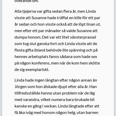
ovetande om.
Alla tjejerna var gifta sedan flera år, men Linda
visste att Susanne hade träffat en kille för ett par
år sedan och hon visste också att de löpt linan ut,
men efter ett par månader så valde Susanne att
dumpa honom. Det var ett litet vänsterprassel
som tog slut ganska fort och Linda visste att de
flesta gifta ibland behövde lite spänning och på
hennes arbetsplats fanns sådana som hade sex
på någon konferens, men när de kom hem skötte
de sig exemplariskt.
Linda hade ingen längtan efter någon annan än
Jörgen som hon älskade djupt efter alla år. Han
tillfredsställde henne utan problem när de låg
med varandra, vilket numera bara brukade bli
kanske en gång i veckan. Linda längtade efter att
få åka iväg med honom någon helg, utan barnen