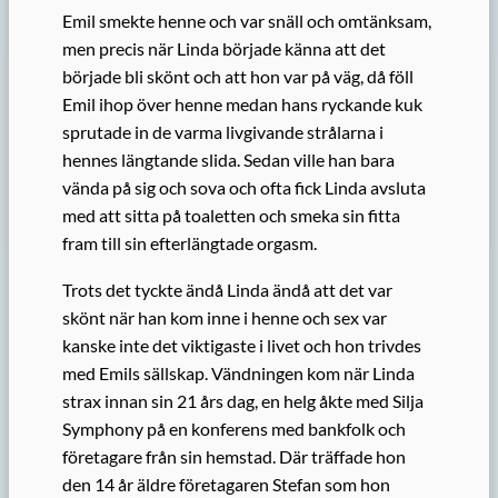
Emil smekte henne och var snäll och omtänksam,
men precis när Linda började känna att det
började bli skönt och att hon var på väg, då föll
Emil ihop över henne medan hans ryckande kuk
sprutade in de varma livgivande strålarna i
hennes längtande slida. Sedan ville han bara
vända på sig och sova och ofta fick Linda avsluta
med att sitta på toaletten och smeka sin fitta
fram till sin efterlängtade orgasm.
Trots det tyckte ändå Linda ändå att det var
skönt när han kom inne i henne och sex var
kanske inte det viktigaste i livet och hon trivdes
med Emils sällskap. Vändningen kom när Linda
strax innan sin 21 års dag, en helg åkte med Silja
Symphony på en konferens med bankfolk och
företagare från sin hemstad. Där träffade hon
den 14 år äldre företagaren Stefan som hon