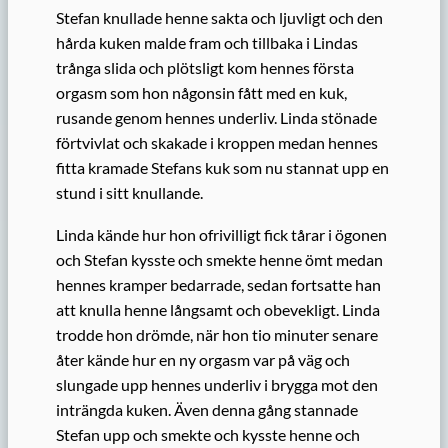
Stefan knullade henne sakta och ljuvligt och den
hårda kuken malde fram och tillbaka i Lindas
trånga slida och plötsligt kom hennes första
orgasm som hon någonsin fått med en kuk,
rusande genom hennes underliv. Linda stönade
förtvivlat och skakade i kroppen medan hennes
fitta kramade Stefans kuk som nu stannat upp en
stund i sitt knullande.
Linda kände hur hon ofrivilligt fick tårar i ögonen
och Stefan kysste och smekte henne ömt medan
hennes kramper bedarrade, sedan fortsatte han
att knulla henne långsamt och obevekligt. Linda
trodde hon drömde, när hon tio minuter senare
åter kände hur en ny orgasm var på väg och
slungade upp hennes underliv i brygga mot den
inträngda kuken. Även denna gång stannade
Stefan upp och smekte och kysste henne och