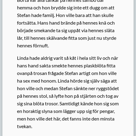
hemma och hon brydde sig inte ett dugg om att
Stefan hade familj. Hon ville bara att han skulle
fortsätta. Hans hand brände på hennes knä och
började smekande ta sig uppåt via hennes släta
lår, till hennes skälvande fitta som just nu styrde
hennes förnuft.
Linda hade aldrig varit så kåt i hela sitt liv och när
hans hand sakta smekte hennes plaskblöta fitta
ovanpå trosan frågade Stefan artigt om hon ville
ha sex med honom. Linda hörde sig själv säga att
hon ville och medan Stefan sänkte ner ryggstödet
på hennes stol, så lyfte hon på stjärten och tog av
sig sina blöta trosor. Samtidigt kände hon sig som
en horaktig slyna som lägger upp sig för pengar,
men hon ville det här, det fanns inte den minsta
tvekan.