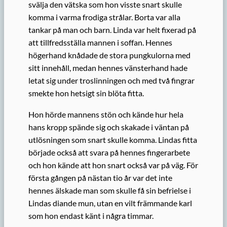
svälja den vätska som hon visste snart skulle
komma i varma frodiga strålar. Borta var alla
tankar på man och barn. Linda var helt fixerad på
att tillfredsställa mannen i soffan. Hennes
högerhand knådade de stora pungkulorna med
sitt innehåll, medan hennes vänsterhand hade
letat sig under troslinningen och med två fingrar
smekte hon hetsigt sin blöta fitta.
Hon hörde mannens stön och kände hur hela
hans kropp spände sig och skakade i väntan på
utlösningen som snart skulle komma. Lindas fitta
började också att svara på hennes fingerarbete
och hon kände att hon snart också var på väg. För
första gången på nästan tio år var det inte
hennes älskade man som skulle få sin befrielse i
Lindas diande mun, utan en vilt främmande karl
som hon endast känt i några timmar.