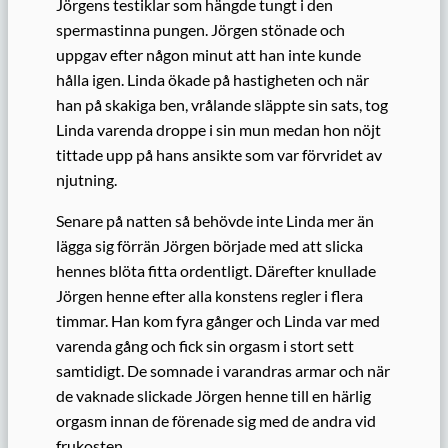
Jörgens testiklar som hängde tungt i den
spermastinna pungen. Jörgen stönade och
uppgav efter någon minut att han inte kunde
hålla igen. Linda ökade på hastigheten och när
han på skakiga ben, vrålande släppte sin sats, tog
Linda varenda droppe i sin mun medan hon nöjt
tittade upp på hans ansikte som var förvridet av
njutning.
Senare på natten så behövde inte Linda mer än
lägga sig förrän Jörgen började med att slicka
hennes blöta fitta ordentligt. Därefter knullade
Jörgen henne efter alla konstens regler i flera
timmar. Han kom fyra gånger och Linda var med
varenda gång och fick sin orgasm i stort sett
samtidigt. De somnade i varandras armar och när
de vaknade slickade Jörgen henne till en härlig
orgasm innan de förenade sig med de andra vid
frukosten.