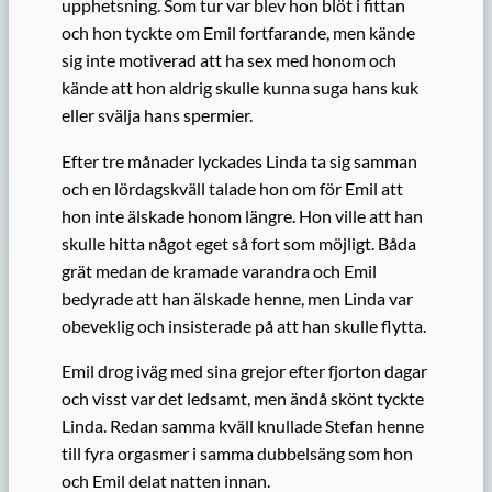
upphetsning. Som tur var blev hon blöt i fittan
och hon tyckte om Emil fortfarande, men kände
sig inte motiverad att ha sex med honom och
kände att hon aldrig skulle kunna suga hans kuk
eller svälja hans spermier.
Efter tre månader lyckades Linda ta sig samman
och en lördagskväll talade hon om för Emil att
hon inte älskade honom längre. Hon ville att han
skulle hitta något eget så fort som möjligt. Båda
grät medan de kramade varandra och Emil
bedyrade att han älskade henne, men Linda var
obeveklig och insisterade på att han skulle flytta.
Emil drog iväg med sina grejor efter fjorton dagar
och visst var det ledsamt, men ändå skönt tyckte
Linda. Redan samma kväll knullade Stefan henne
till fyra orgasmer i samma dubbelsäng som hon
och Emil delat natten innan.