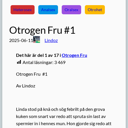
Heterosex
Analsex
Oralsex
Otrohet
Otrogen Fru #1
2025-06-11
Lindoz
Det här är del 1 av 17 i
Otrogen Fru
Antal läsningar:
3 469
Otrogen Fru #1
Av Lindoz
Linda stod på knä och sög febrilt på den grova
kuken som snart var redo att spruta sin last av
spermier in i hennes mun. Hon gjorde sig redo att