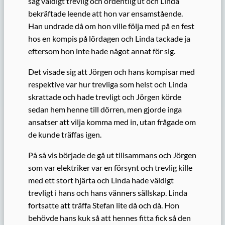
såg väldigt trevlig och ordentlig ut och Linda
bekräftade leende att hon var ensamstående.
Han undrade då om hon ville följa med på en fest
hos en kompis på lördagen och Linda tackade ja
eftersom hon inte hade något annat för sig.
Det visade sig att Jörgen och hans kompisar med
respektive var hur trevliga som helst och Linda
skrattade och hade trevligt och Jörgen körde
sedan hem henne till dörren, men gjorde inga
ansatser att vilja komma med in, utan frågade om
de kunde träffas igen.
På så vis började de gå ut tillsammans och Jörgen
som var elektriker var en försynt och trevlig kille
med ett stort hjärta och Linda hade väldigt
trevligt i hans och hans vänners sällskap. Linda
fortsatte att träffa Stefan lite då och då. Hon
behövde hans kuk så att hennes fitta fick så den