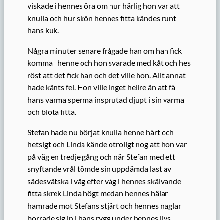
viskade i hennes öra om hur härlig hon var att
knulla och hur skön hennes fitta kändes runt
hans kuk.
Några minuter senare frågade han om han fick
komma i henne och hon svarade med kåt och hes
röst att det fick han och det ville hon. Allt annat
hade känts fel. Hon ville inget hellre än att få
hans varma sperma insprutad djupt i sin varma
och blöta fitta.
Stefan hade nu börjat knulla henne hårt och
hetsigt och Linda kände otroligt nog att hon var
på väg en tredje gång och när Stefan med ett
snyftande vrål tömde sin uppdämda last av
sädesvätska i våg efter våg i hennes skälvande
fitta skrek Linda högt medan hennes hälar
hamrade mot Stefans stjärt och hennes naglar
borrade sig in i hans rygg under hennes livs