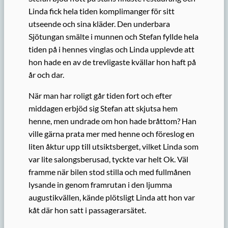
Linda fick hela tiden komplimanger för sitt
utseende och sina kläder. Den underbara
Sjötungan smälte i munnen och Stefan fyllde hela
tiden på i hennes vinglas och Linda upplevde att
hon hade en av de trevligaste kvällar hon haft på
år och dar.
När man har roligt går tiden fort och efter
middagen erbjöd sig Stefan att skjutsa hem
henne, men undrade om hon hade bråttom? Han
ville gärna prata mer med henne och föreslog en
liten åktur upp till utsiktsberget, vilket Linda som
var lite salongsberusad, tyckte var helt Ok. Väl
framme när bilen stod stilla och med fullmånen
lysande in genom framrutan i den ljumma
augustikvällen, kände plötsligt Linda att hon var
kåt där hon satt i passagerarsätet.