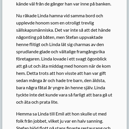
kände väl från de gånger han var inne på banken.
Nu råkade Linda hamna vid samma bord och
upplevde honom som en otroligt trevlig
sällskapsmänniska. Det var inte så att det hände
någonting på båten, men Stefan uppvaktade
henne flitigt och Linda lät sig charmas av den
sprudlande glade och vältalige framgångsrika
företagaren. Linda lovade i ett svagt ögonblick
att gå ut och äta middag med honom när de kom
hem. Detta trots att hon visste att han var gift
sedan många år och hade tre barn, den äldsta,
bara några fåtal år yngre än henne själv. Linda
tyckte inte det kunde vara så farligt att bara gå ut
och äta och prata lite.
Hemma sa Linda till Emil att hon skulle ut med
folk från jobbet, vilket ju var en halv sanning.
Stefan bjöd flott på stans finaste restaurang och