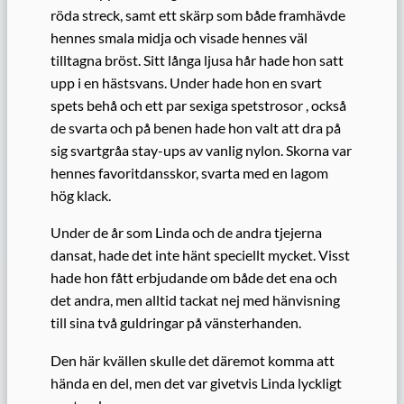
röda streck, samt ett skärp som både framhävde
hennes smala midja och visade hennes väl
tilltagna bröst. Sitt långa ljusa hår hade hon satt
upp i en hästsvans. Under hade hon en svart
spets behå och ett par sexiga spetstrosor , också
de svarta och på benen hade hon valt att dra på
sig svartgråa stay-ups av vanlig nylon. Skorna var
hennes favoritdansskor, svarta med en lagom
hög klack.
Under de år som Linda och de andra tjejerna
dansat, hade det inte hänt speciellt mycket. Visst
hade hon fått erbjudande om både det ena och
det andra, men alltid tackat nej med hänvisning
till sina två guldringar på vänsterhanden.
Den här kvällen skulle det däremot komma att
hända en del, men det var givetvis Linda lyckligt