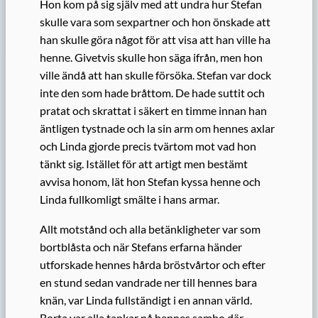
Hon kom på sig själv med att undra hur Stefan
skulle vara som sexpartner och hon önskade att
han skulle göra något för att visa att han ville ha
henne. Givetvis skulle hon säga ifrån, men hon
ville ändå att han skulle försöka. Stefan var dock
inte den som hade bråttom. De hade suttit och
pratat och skrattat i säkert en timme innan han
äntligen tystnade och la sin arm om hennes axlar
och Linda gjorde precis tvärtom mot vad hon
tänkt sig. Istället för att artigt men bestämt
avvisa honom, lät hon Stefan kyssa henne och
Linda fullkomligt smälte i hans armar.
Allt motstånd och alla betänkligheter var som
bortblåsta och när Stefans erfarna händer
utforskade hennes hårda bröstvårtor och efter
en stund sedan vandrade ner till hennes bara
knän, var Linda fullständigt i en annan värld.
Borta var alla tankar på hennes sambo där