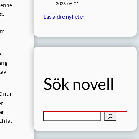
2026-06-01
 henne
t.
Läs äldre nyheter
 om
e
årig
gav
Sök novell
ättat
er
ar
S
ch lät
ö
k