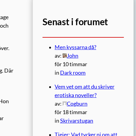
gage
Senast i forumet
 och
Men kyssarna då?
över.
av:
John
för 10 timmar
g. Där
in
Dark room
Vem vet om att du skriver
erotiska noveller?
 Hon
av:
Cogburn
för 18 timmar
ar
in
Skrivarstugan
Tjejer: Vad tycker ni om att