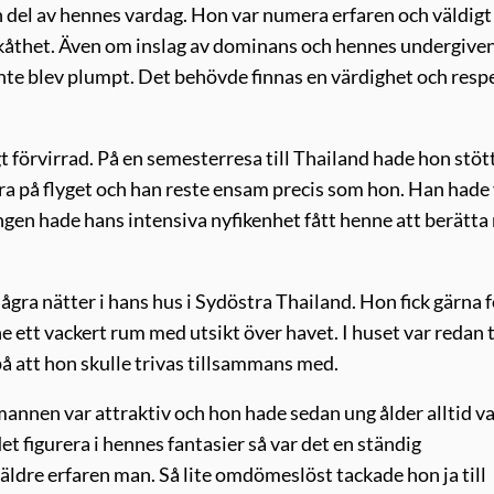
en del av hennes vardag. Hon var numera erfaren och väldigt
kåthet. Även om inslag av dominans och hennes undergive
a inte blev plumpt. Det behövde finnas en värdighet och resp
förvirrad. På en semesterresa till Thailand hade hon stöt
a på flyget och han reste ensam precis som hon. Han hade 
ngen hade hans intensiva nyfikenhet fått henne att berätta
gra nätter i hans hus i Sydöstra Thailand. Hon fick gärna f
ett vackert rum med utsikt över havet. I huset var redan 
å att hon skulle trivas tillsammans med.
annen var attraktiv och hon hade sedan ung ålder alltid va
et figurera i hennes fantasier så var det en ständig
äldre erfaren man. Så lite omdömeslöst tackade hon ja till