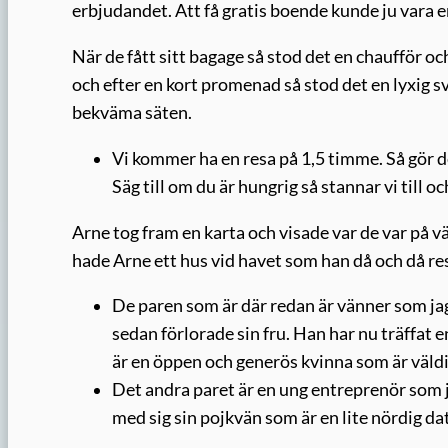
erbjudandet. Att få gratis boende kunde ju vara en
När de fått sitt bagage så stod det en chaufför 
och efter en kort promenad så stod det en lyxig sv
bekväma säten.
Vi kommer ha en resa på 1,5 timme. Så gör de
Säg till om du är hungrig så stannar vi till o
Arne tog fram en karta och visade var de var på vä
hade Arne ett hus vid havet som han då och då rest
De paren som är där redan är vänner som jag 
sedan förlorade sin fru. Han har nu träffat
är en öppen och generös kvinna som är väldig
Det andra paret är en ung entreprenör som 
med sig sin pojkvän som är en lite nördig dat