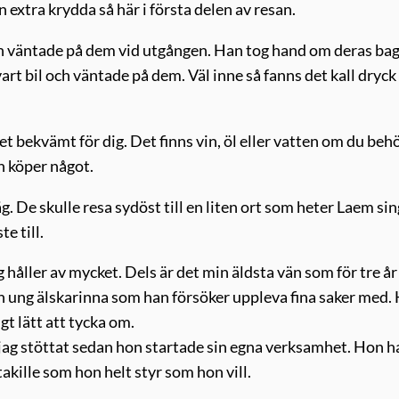
 extra krydda så här i första delen av resan.
och väntade på dem vid utgången. Han tog hand om deras ba
art bil och väntade på dem. Väl inne så fanns det kall dryck
t bekvämt för dig. Det finns vin, öl eller vatten om du beh
ch köper något.
g. De skulle resa sydöst till en liten ort som heter Laem sin
e till.
håller av mycket. Dels är det min äldsta vän som för tre år
 en ung älskarinna som han försöker uppleva fina saker med.
t lätt att tycka om.
jag stöttat sedan hon startade sin egna verksamhet. Hon h
akille som hon helt styr som hon vill.