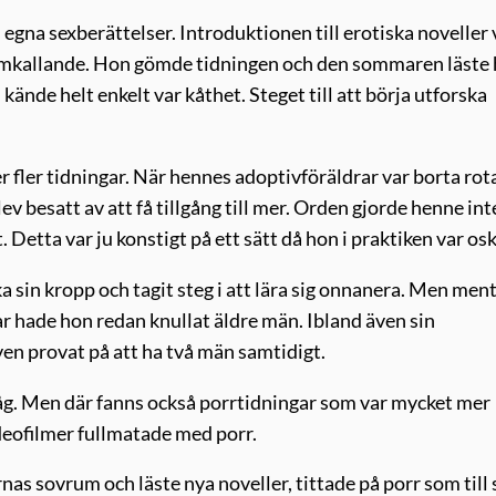
s egna sexberättelser. Introduktionen till erotiska noveller 
ramkallande. Hon gömde tidningen och den sommaren läste
kände helt enkelt var kåthet. Steget till att börja utforska
er fler tidningar. När hennes adoptivföräldrar var borta ro
ev besatt av att få tillgång till mer. Orden gjorde henne int
Detta var ju konstigt på ett sätt då hon i praktiken var os
a sin kropp och tagit steg i att lära sig onnanera. Men ment
ar hade hon redan knullat äldre män. Ibland även sin
en provat på att ha två män samtidigt.
 låg. Men där fanns också porrtidningar som var mycket mer
deofilmer fullmatade med porr.
nas sovrum och läste nya noveller, tittade på porr som till 