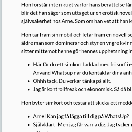
Hon förstår inte riktigt varför hans berättelse få
blir det han säger som uttaget ur en erotisk novel
självsäkerhet hos Arne. Som om han vet att han k
Hon tar fram sin mobil och letar fram en novell
äldre man som dominerar och styr en yngre kvinna
sitter mittemot henne gör hennes upphetsning in
Här får du ett simkort laddad med fri surf 
Använd Whatsup när du kontaktar dina anh
Ohhh tack. Du verkar tänka på allt.
Jag är kontrollfreak och ekonomisk. Så då bli
Hon byter simkort och testar att skicka ett medd
Arne! Kan jag få lägga till dig på WhatsUp?
Självklart! Men jag får varna dig. Jag tyck