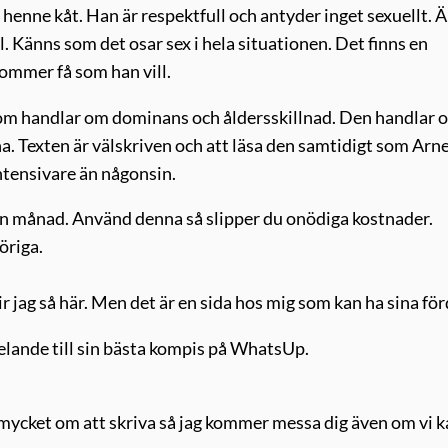
r henne kåt. Han är respektfull och antyder inget sexuellt. 
l. Känns som det osar sex i hela situationen. Det finns en
ommer få som han vill.
 som handlar om dominans och åldersskillnad. Den handlar 
. Texten är välskriven och att läsa den samtidigt som Arn
tensivare än någonsin.
i en månad. Använd denna så slipper du onödiga kostnader.
öriga.
r jag så här. Men det är en sida hos mig som kan ha sina för
elande till sin bästa kompis på WhatsUp.
er mycket om att skriva så jag kommer messa dig även om vi 