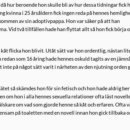
då hur beroende hon skulle bli av hur dessa tidningar fick
 ung kvinna i 25 årsåldern fick ingen reda på hennes hemlighe
 påkommen av sin adoptivpappa. Hon var säker på att han
. Vid två tillfällen hade han flyttat allt så hon fick börja
åt flicka hon blivit. Utåt sätt var hon ordentlig, nästan lit
n redan som 16 åring hade hennes oskuld tagits av en jämn
det inte på något sätt varit i närheten av den njutning orden 
ätet så skämdes hon för sin fetisch och hon hade aldrig ber
en om hon i alla hennes sexuella relationer ofta läst novell
 älskare om vad som gjorde henne så kåt och erfaren. Ofta v
ensam på toaletten med en novell innan hon gick tillbaka o