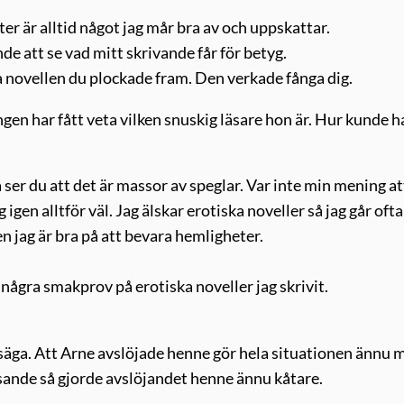
xter är alltid något jag mår bra av och uppskattar.
de att se vad mitt skrivande får för betyg.
äsa novellen du plockade fram. Den verkade fånga dig.
gen har fått veta vilken snuskig läsare hon är. Hur kunde h
 ser du att det är massor av speglar. Var inte min mening at
 igen alltför väl. Jag älskar erotiska noveller så jag går ofta
en jag är bra på att bevara hemligheter.
g några smakprov på erotiska noveller jag skrivit.
säga. Att Arne avslöjade henne gör hela situationen ännu 
äsande så gjorde avslöjandet henne ännu kåtare.