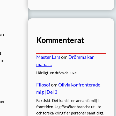
an
Kommenterat
t
Master Lars
om
Drömma kan
 in
man……
Härligt, en dröm de luxe
Filosof
om
Olivia konfronterade
mig | Del 3
Faktiskt. Det kan bli en annan familj i
mer
framtiden. Jag försöker brancha ut lite
och forska kring fler personer samtidigt.