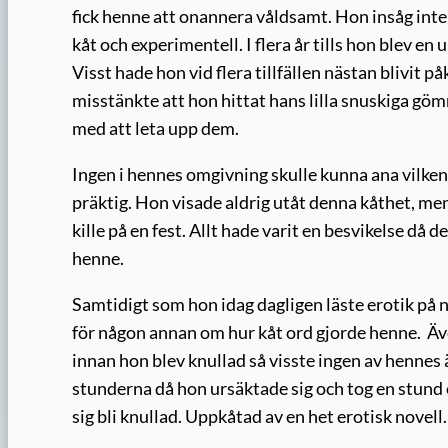
fick henne att onannera våldsamt. Hon insåg inte 
kåt och experimentell. I flera år tills hon blev en
Visst hade hon vid flera tillfällen nästan blivit
misstänkte att hon hittat hans lilla snuskiga gömma
med att leta upp dem.
Ingen i hennes omgivning skulle kunna ana vilken k
präktig. Hon visade aldrig utåt denna kåthet, me
kille på en fest. Allt hade varit en besvikelse då 
henne.
Samtidigt som hon idag dagligen läste erotik på n
för någon annan om hur kåt ord gjorde henne.
Äv
innan hon blev knullad så visste ingen av hennes
stunderna då hon ursäktade sig och tog en stund 
sig bli knullad. Uppkåtad av en het erotisk novell.