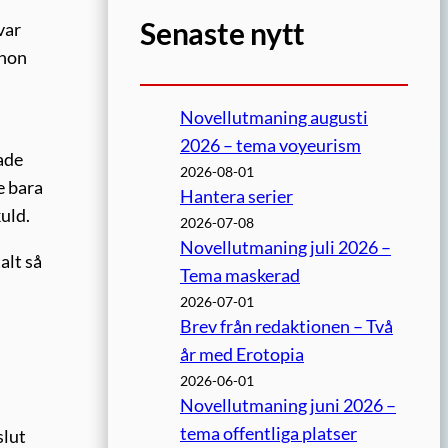
Senaste nytt
var
 hon
Novellutmaning augusti
2026 – tema voyeurism
tade
2026-08-01
e bara
Hantera serier
kuld.
2026-07-08
Novellutmaning juli 2026 –
alt så
Tema maskerad
2026-07-01
Brev från redaktionen – Två
år med Erotopia
2026-06-01
Novellutmaning juni 2026 –
tema offentliga platser
slut