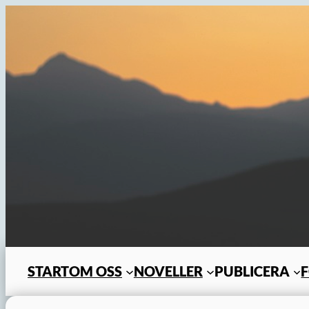
Hoppa
till
innehåll
START
OM OSS
NOVELLER
PUBLICERA