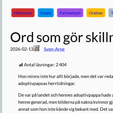
Heterosex
Onani
Partnerbyte
Oralsex
T
Ord som gör skill
2026-02-13
Sven-Arne
Antal läsningar:
2 404
Hon minns inte hur allt började, men det var reda
adoptivpapoas herrtidningar.
De var på landet och hennes adoptivpappa hade av
henne generad, men bilderna på nakna kvinnor 
annat som hon inte kände sig bekant med. Det var