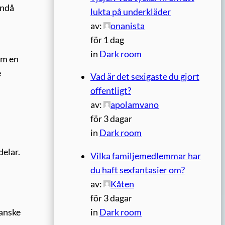
Ändå
lukta på underkläder
av:
onanista
för 1 dag
in
Dark room
om en
e
Vad är det sexigaste du gjort
offentligt?
av:
apolamvano
för 3 dagar
in
Dark room
delar.
Vilka familjemedlemmar har
du haft sexfantasier om?
av:
Kåten
för 3 dagar
kanske
in
Dark room