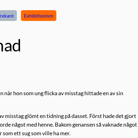
rekant
Exhibitionism
nad
n när hon som ung flicka av misstag hittade en av sin
 misstag glömt en tidning på dasset. Först hade det gjort
gjorde något med henne. Bakom genansen så vaknade något
 som ett sug som ville ha mer.