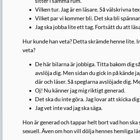
sitter i samma rum.
Vilken tur. Jag är en läsare. Så välskrivna te
Vilket par vi kommer bli. Det ska bli spännan
Jag ska jobba lite ett tag. Fortsätt du att l
Hur kunde han veta? Detta skrämde henne lite. In
veta?
De här bilarna är jobbiga. Titta bakom dig så
avslöja dig. Men sidan du gick in på kände jag
där och läser. Så speglarna avslöjade dig. M
Oj! Nu känner jag mig riktigt generad.
Det ska du inte göra. Jag lovar att skicka di
Jag vet inte vad jag ska säga.
Hon är generad och tappar helt bort vad hon ska 
sexuell. Även om hon vill dölja hennes hemliga l