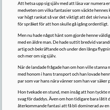
Att hetsa upp sig själv med att läsa var numera 
medveten om vilka fantasier som väckte hennes 
var högt rankat så var det viktigt att det skrivn
för språket för att hon skulle gå igång ordentligt.
Men nu hade något hänt som gjorde henne väldigt 
med en äldre man. De hade suttit bredvid varandr
artig och bekräftande och under den långa flygni
och mer om sig själv.
När de landade frågade han om hon ville stanna nå
med honom i hans transport och han lovade henne 
par som var hans nära vänner som han var säker p
Hon tvekade en stund, men insåg att hon tyckte m
svag för daddys. Även om hon tidigare bara låtit d
återkommande fantasi att få bli dominerad av en 