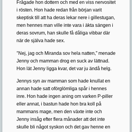
Frågade hon dottern och med en viss nervositet
i rösten. Hon hade redan från början varit
skeptisk till att ha deras lekar nere i gillestugan,
men hennes man ville inte vara i äkta sängen i
deras sovrum, han skulle få dåliga vibbar där
när de själva hade sex.
”
Nej, jag och Miranda sov hela natten,” menade
Jenny och mamman drog en suck av lättnad.
Hon lät Jenny ligga kvar, det var ju ändå helg.
Jennys syn av mamman som hade knullat en
annan hade satt oförglömliga spår i hennes
inre. Hon hade ingen aning om varken P-piller
eller annat, i bastun hade hon bra koll på
mammans mage, men den växte inte och
Jenny insåg efter flera månader att det inte
skulle bli något syskon och det gav henne en