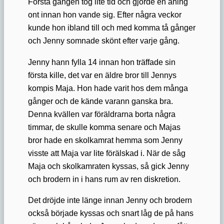
Första gången tog lite tid och gjorde en aning
ont innan hon vande sig. Efter några veckor
kunde hon ibland till och med komma tå gånger
och Jenny somnade skönt efter varje gång.
Jenny hann fylla 14 innan hon träffade sin
första kille, det var en äldre bror till Jennys
kompis Maja. Hon hade varit hos dem många
gånger och de kände varann ganska bra.
Denna kvällen var föräldrarna borta några
timmar, de skulle komma senare och Majas
bror hade en skolkamrat hemma som Jenny
visste att Maja var lite förälskad i. När de såg
Maja och skolkamraten kyssas, så gick Jenny
och brodern in i hans rum av ren diskretion.
Det dröjde inte länge innan Jenny och brodern
också började kyssas och snart låg de på hans