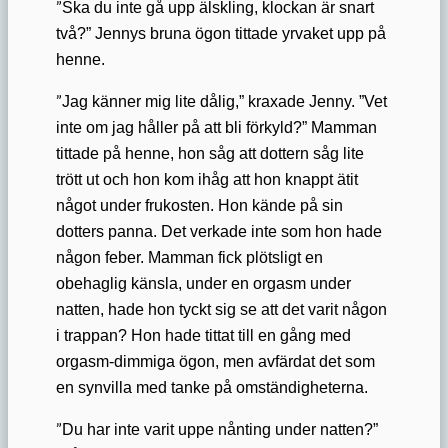
”
Ska du inte gå upp älskling, klockan är snart
två?” Jennys bruna ögon tittade yrvaket upp på
henne.
”
Jag känner mig lite dålig,” kraxade Jenny. ”Vet
inte om jag håller på att bli förkyld?” Mamman
tittade på henne, hon såg att dottern såg lite
trött ut och hon kom ihåg att hon knappt ätit
något under frukosten. Hon kände på sin
dotters panna. Det verkade inte som hon hade
någon feber. Mamman fick plötsligt en
obehaglig känsla, under en orgasm under
natten, hade hon tyckt sig se att det varit någon
i trappan? Hon hade tittat till en gång med
orgasm-dimmiga ögon, men avfärdat det som
en synvilla med tanke på omständigheterna.
”
Du har inte varit uppe nånting under natten?”