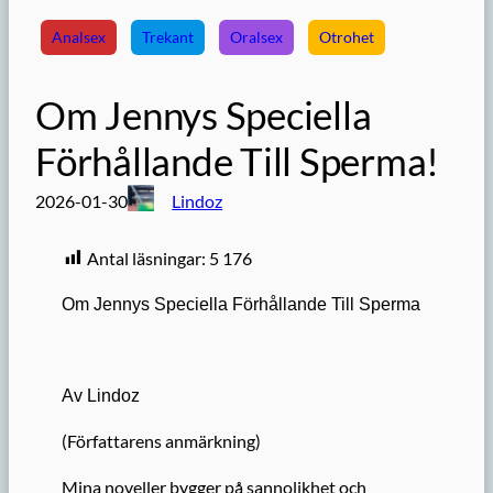
Analsex
Trekant
Oralsex
Otrohet
Om Jennys Speciella
Förhållande Till Sperma!
2026-01-30
Lindoz
Antal läsningar:
5 176
Om Jennys Speciella Förhållande Till Sperma
Av Lindoz
(Författarens anmärkning)
Mina noveller bygger på sannolikhet och