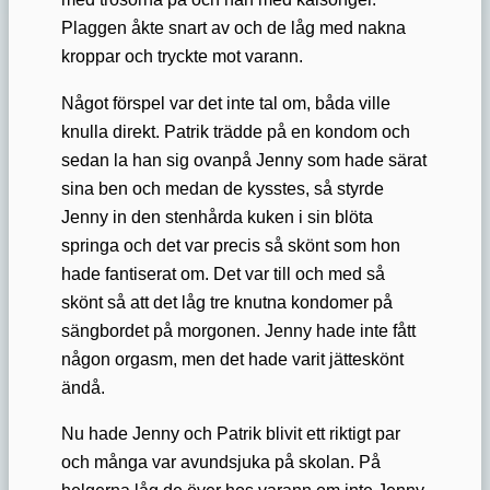
Plaggen åkte snart av och de låg med nakna
kroppar och tryckte mot varann.
Något förspel var det inte tal om, båda ville
knulla direkt. Patrik trädde på en kondom och
sedan la han sig ovanpå Jenny som hade särat
sina ben och medan de kysstes, så styrde
Jenny in den stenhårda kuken i sin blöta
springa och det var precis så skönt som hon
hade fantiserat om. Det var till och med så
skönt så att det låg tre knutna kondomer på
sängbordet på morgonen. Jenny hade inte fått
någon orgasm, men det hade varit jätteskönt
ändå.
Nu hade Jenny och Patrik blivit ett riktigt par
och många var avundsjuka på skolan. På
helgerna låg de över hos varann om inte Jenny