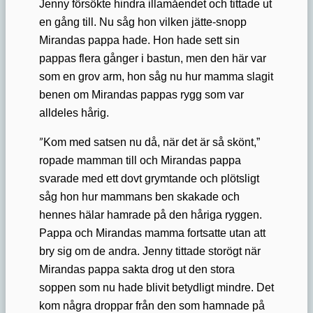
Jenny försökte hindra illamåendet och tittade ut
en gång till. Nu såg hon vilken jätte-snopp
Mirandas pappa hade. Hon hade sett sin
pappas flera gånger i bastun, men den här var
som en grov arm, hon såg nu hur mamma slagit
benen om Mirandas pappas rygg som var
alldeles hårig.
”
Kom med satsen nu då, när det är så skönt,”
ropade mamman till och Mirandas pappa
svarade med ett dovt grymtande och plötsligt
såg hon hur mammans ben skakade och
hennes hälar hamrade på den håriga ryggen.
Pappa och Mirandas mamma fortsatte utan att
bry sig om de andra. Jenny tittade storögt när
Mirandas pappa sakta drog ut den stora
soppen som nu hade blivit betydligt mindre. Det
kom några droppar från den som hamnade på