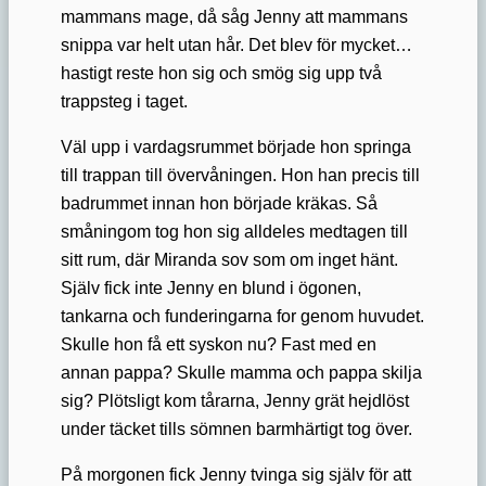
mammans mage, då såg Jenny att mammans
snippa var helt utan hår. Det blev för mycket…
hastigt reste hon sig och smög sig upp två
trappsteg i taget.
Väl upp i vardagsrummet började hon springa
till trappan till övervåningen. Hon han precis till
badrummet innan hon började kräkas. Så
småningom tog hon sig alldeles medtagen till
sitt rum, där Miranda sov som om inget hänt.
Själv fick inte Jenny en blund i ögonen,
tankarna och funderingarna for genom huvudet.
Skulle hon få ett syskon nu? Fast med en
annan pappa? Skulle mamma och pappa skilja
sig? Plötsligt kom tårarna, Jenny grät hejdlöst
under täcket tills sömnen barmhärtigt tog över.
På morgonen fick Jenny tvinga sig själv för att