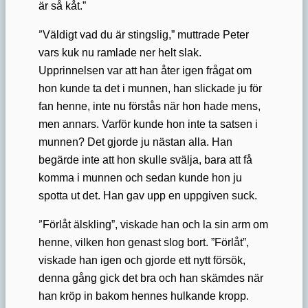
är så kåt.”
”
Väldigt vad du är stingslig,” muttrade Peter
vars kuk nu ramlade ner helt slak.
Upprinnelsen var att han åter igen frågat om
hon kunde ta det i munnen, han slickade ju för
fan henne, inte nu förstås när hon hade mens,
men annars. Varför kunde hon inte ta satsen i
munnen? Det gjorde ju nästan alla. Han
begärde inte att hon skulle svälja, bara att få
komma i munnen och sedan kunde hon ju
spotta ut det. Han gav upp en uppgiven suck.
”
Förlåt älskling”, viskade han och la sin arm om
henne, vilken hon genast slog bort. ”Förlåt”,
viskade han igen och gjorde ett nytt försök,
denna gång gick det bra och han skämdes när
han kröp in bakom hennes hulkande kropp.