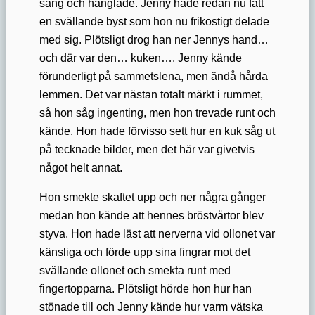
säng och hånglade. Jenny hade redan nu fått
en svällande byst som hon nu frikostigt delade
med sig. Plötsligt drog han ner Jennys hand…
och där var den… kuken…. Jenny kände
förunderligt på sammetslena, men ändå hårda
lemmen. Det var nästan totalt märkt i rummet,
så hon såg ingenting, men hon trevade runt och
kände. Hon hade förvisso sett hur en kuk såg ut
på tecknade bilder, men det här var givetvis
något helt annat.
Hon smekte skaftet upp och ner några gånger
medan hon kände att hennes bröstvårtor blev
styva. Hon hade läst att nerverna vid ollonet var
känsliga och förde upp sina fingrar mot det
svällande ollonet och smekta runt med
fingertopparna. Plötsligt hörde hon hur han
stönade till och Jenny kände hur varm vätska