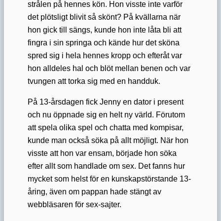
strålen på hennes kön. Hon visste inte varför
det plötsligt blivit så skönt? På kvällarna när
hon gick till sängs, kunde hon inte låta bli att
fingra i sin springa och kände hur det sköna
spred sig i hela hennes kropp och efteråt var
hon alldeles hal och blöt mellan benen och var
tvungen att torka sig med en handduk.
På 13-årsdagen fick Jenny en dator i present
och nu öppnade sig en helt ny värld. Förutom
att spela olika spel och chatta med kompisar,
kunde man också söka på allt möjligt. När hon
visste att hon var ensam, började hon söka
efter allt som handlade om sex. Det fanns hur
mycket som helst för en kunskapstörstande 13-
åring, även om pappan hade stängt av
webbläsaren för sex-sajter.