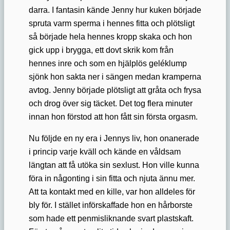
darra. I fantasin kände Jenny hur kuken började
spruta varm sperma i hennes fitta och plötsligt
så började hela hennes kropp skaka och hon
gick upp i brygga, ett dovt skrik kom från
hennes inre och som en hjälplös geléklump
sjönk hon sakta ner i sängen medan kramperna
avtog. Jenny började plötsligt att gråta och frysa
och drog över sig täcket. Det tog flera minuter
innan hon förstod att hon fått sin första orgasm.
Nu följde en ny era i Jennys liv, hon onanerade
i princip varje kväll och kände en våldsam
längtan att få utöka sin sexlust. Hon ville kunna
föra in någonting i sin fitta och njuta ännu mer.
Att ta kontakt med en kille, var hon alldeles för
bly för. I stället införskaffade hon en hårborste
som hade ett penmisliknande svart plastskaft.