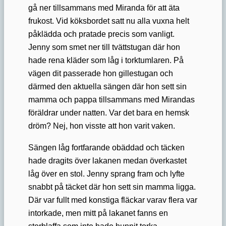
gå ner tillsammans med Miranda för att äta
frukost. Vid köksbordet satt nu alla vuxna helt
påklädda och pratade precis som vanligt.
Jenny som smet ner till tvättstugan där hon
hade rena kläder som låg i torktumlaren. På
vägen dit passerade hon gillestugan och
därmed den aktuella sängen där hon sett sin
mamma och pappa tillsammans med Mirandas
föräldrar under natten. Var det bara en hemsk
dröm? Nej, hon visste att hon varit vaken.
Sängen låg fortfarande obäddad och täcken
hade dragits över lakanen medan överkastet
låg över en stol. Jenny sprang fram och lyfte
snabbt på täcket där hon sett sin mamma ligga.
Där var fullt med konstiga fläckar varav flera var
intorkade, men mitt på lakanet fanns en
storblaffa som inte hade hunnit torka.