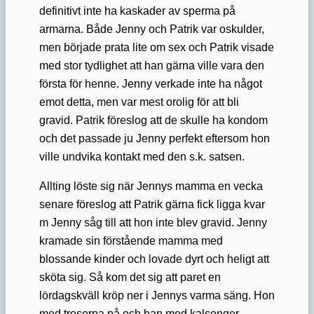
definitivt inte ha kaskader av sperma på
armarna. Både Jenny och Patrik var oskulder,
men började prata lite om sex och Patrik visade
med stor tydlighet att han gärna ville vara den
första för henne. Jenny verkade inte ha något
emot detta, men var mest orolig för att bli
gravid. Patrik föreslog att de skulle ha kondom
och det passade ju Jenny perfekt eftersom hon
ville undvika kontakt med den s.k. satsen.
Allting löste sig när Jennys mamma en vecka
senare föreslog att Patrik gärna fick ligga kvar
m Jenny såg till att hon inte blev gravid. Jenny
kramade sin förstående mamma med
blossande kinder och lovade dyrt och heligt att
sköta sig. Så kom det sig att paret en
lördagskväll kröp ner i Jennys varma säng. Hon
med trosorna på och han med kalsonger.