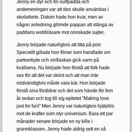
Jenny en dyr och fin surfpadda och
andemeningen var att den skulle användas i
skolarbete. Datorn hade hon kvar, men av
någon anledning glömde pappan att stänga av
paddans webbläsare mot oönskade sajter.
Jenny började naturligtvis att titta på porr.
Speciellt gillade hon filmer som handlade om
partnerbyte och vinflaskan gick varm på
kvällarna. Nu började hon förstå att folk hade
sex för att det var skönt och att man inte
nödvändigtvis måste vara kär. Hon började
förstå sina föräldrar och det som hände för fem
år sedan och tog till sig epitetet ”Making love
just for fun!” Men Jenny var naturligtvis hjälplös
mot de krafter som styr universum. Bara ett par
månader senare började en ny kille i
grannklassen. Jenny hade aldrig sett en så