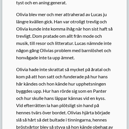
tyst och en aning generat.
Olivia blev mer och mer attraherad av Lucas ju
längre kvällen gick. Han var otroligt trevlig och
Olivia kunde inte komma ihåg när hon sist haft så
trevligt. Dom pratade om allt från mode och
musik, till resor och litteratur. Lucas nämnde inte
någon gång Olivias problem med barnlöshet och
honvågade inte ta upp ämnet.
Olivia hade inte skrattat så mycket på åratal och
kom på att hon satt och funderade på hur hans
hår kändes och hon kände hur upphetsningen
byggdes upp. Hur han rörde sig som en Panter
och hur skulle hans läppar kännas vid en kyss.
Vid efterrätten la han plötsligt sin hand på
hennes tvärs över bordet. Olivias hjärta började
slå så hårt så det bultade i tinningarna, hennes
bröstvårtor blev så styva så hon kände obehag av