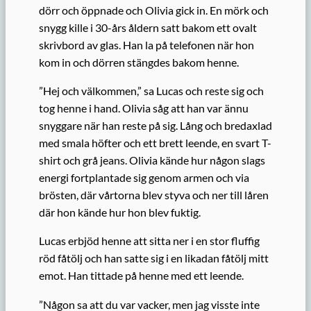
dörr och öppnade och Olivia gick in. En mörk och
snygg kille i 30-års åldern satt bakom ett ovalt
skrivbord av glas. Han la på telefonen när hon
kom in och dörren stängdes bakom henne.
”Hej och välkommen,” sa Lucas och reste sig och
tog henne i hand. Olivia såg att han var ännu
snyggare när han reste på sig. Lång och bredaxlad
med smala höfter och ett brett leende, en svart T-
shirt och grå jeans. Olivia kände hur någon slags
energi fortplantade sig genom armen och via
brösten, där vårtorna blev styva och ner till låren
där hon kände hur hon blev fuktig.
Lucas erbjöd henne att sitta ner i en stor fluffig
röd fåtölj och han satte sig i en likadan fåtölj mitt
emot. Han tittade på henne med ett leende.
”Någon sa att du var vacker, men jag visste inte