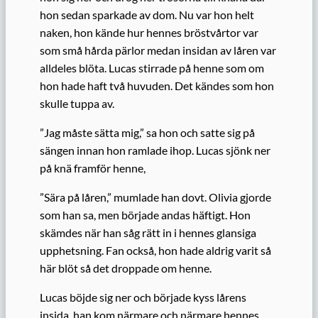
hon sedan sparkade av dom. Nu var hon helt
naken, hon kände hur hennes bröstvårtor var
som små hårda pärlor medan insidan av låren var
alldeles blöta. Lucas stirrade på henne som om
hon hade haft två huvuden. Det kändes som hon
skulle tuppa av.
”Jag måste sätta mig,” sa hon och satte sig på
sängen innan hon ramlade ihop. Lucas sjönk ner
på knä framför henne,
”Sära på låren,” mumlade han dovt. Olivia gjorde
som han sa, men började andas häftigt. Hon
skämdes när han såg rätt in i hennes glansiga
upphetsning. Fan också, hon hade aldrig varit så
här blöt så det droppade om henne.
Lucas böjde sig ner och började kyss lårens
insida, han kom närmare och närmare hennes