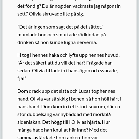
det för dig? Du är nog den vackraste jag någonsin
sett.” Olivia skruvade lite på sig.
”Det är ingen som sagt det på det sättet,”
mumlade hon och smuttade rödkindad på
drinken så hon kunde lugna nerverna.
H tog i hennes haka och lyfte upp hennes huvud.
”Är det säkert att du vill det här? Frågade han
sedan. Olivia tittade in i hans ögon och svarade,
”ja!”
Dom drack upp det sista och Lucas tog hennes
hand. Olivia var så skkig i benen, så hon höll hårt i
hans hand. Dom kom in i ett stort sovrum, där en
stor dubbelsäng var nybäddad med mörkblå
sidenlakan. Det högg till i Olivias hjärta. Hur
många hade han knullat här inne? Med det
samma avfärdade hon tanken, hon var