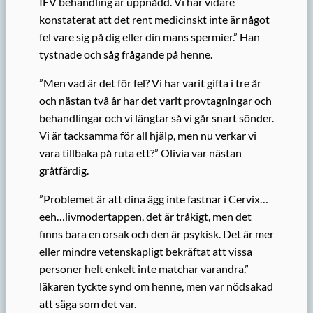
IFV behandling är uppnådd. Vi har vidare
konstaterat att det rent medicinskt inte är något
fel vare sig på dig eller din mans spermier.” Han
tystnade och såg frågande på henne.
”Men vad är det för fel? Vi har varit gifta i tre år
och nästan två år har det varit provtagningar och
behandlingar och vi längtar så vi går snart sönder.
Vi är tacksamma för all hjälp, men nu verkar vi
vara tillbaka på ruta ett?” Olivia var nästan
gråtfärdig.
”Problemet är att dina ägg inte fastnar i Cervix…
eeh…livmodertappen, det är tråkigt, men det
finns bara en orsak och den är psykisk. Det är mer
eller mindre vetenskapligt bekräftat att vissa
personer helt enkelt inte matchar varandra.”
läkaren tyckte synd om henne, men var nödsakad
att säga som det var.