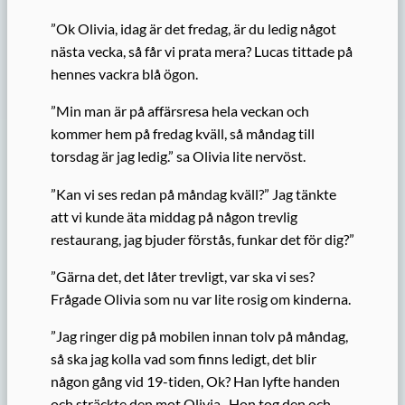
”Ok Olivia, idag är det fredag, är du ledig något
nästa vecka, så får vi prata mera? Lucas tittade på
hennes vackra blå ögon.
”Min man är på affärsresa hela veckan och
kommer hem på fredag kväll, så måndag till
torsdag är jag ledig.” sa Olivia lite nervöst.
”Kan vi ses redan på måndag kväll?” Jag tänkte
att vi kunde äta middag på någon trevlig
restaurang, jag bjuder förstås, funkar det för dig?”
”Gärna det, det låter trevligt, var ska vi ses?
Frågade Olivia som nu var lite rosig om kinderna.
”Jag ringer dig på mobilen innan tolv på måndag,
så ska jag kolla vad som finns ledigt, det blir
någon gång vid 19-tiden, Ok? Han lyfte handen
och sträckte den mot Olivia.. Hon tog den och