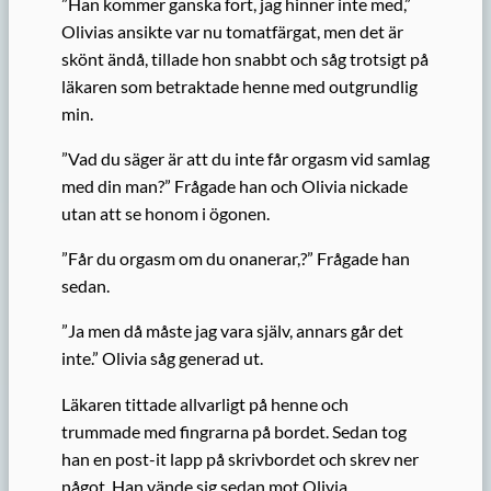
”Han kommer ganska fort, jag hinner inte med,”
Olivias ansikte var nu tomatfärgat, men det är
skönt ändå, tillade hon snabbt och såg trotsigt på
läkaren som betraktade henne med outgrundlig
min.
”Vad du säger är att du inte får orgasm vid samlag
med din man?” Frågade han och Olivia nickade
utan att se honom i ögonen.
”Får du orgasm om du onanerar,?” Frågade han
sedan.
”Ja men då måste jag vara själv, annars går det
inte.” Olivia såg generad ut.
Läkaren tittade allvarligt på henne och
trummade med fingrarna på bordet. Sedan tog
han en post-it lapp på skrivbordet och skrev ner
något. Han vände sig sedan mot Olivia.