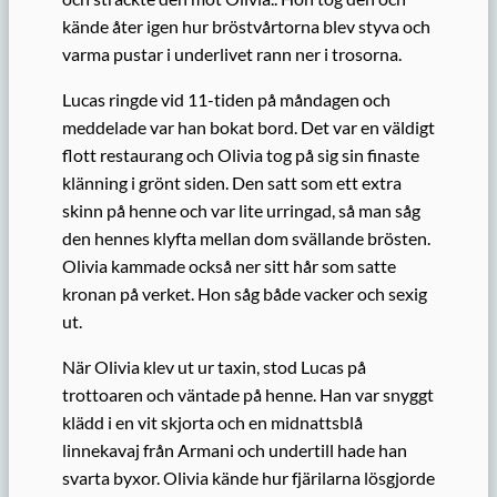
kände åter igen hur bröstvårtorna blev styva och
varma pustar i underlivet rann ner i trosorna.
Lucas ringde vid 11-tiden på måndagen och
meddelade var han bokat bord. Det var en väldigt
flott restaurang och Olivia tog på sig sin finaste
klänning i grönt siden. Den satt som ett extra
skinn på henne och var lite urringad, så man såg
den hennes klyfta mellan dom svällande brösten.
Olivia kammade också ner sitt hår som satte
kronan på verket. Hon såg både vacker och sexig
ut.
När Olivia klev ut ur taxin, stod Lucas på
trottoaren och väntade på henne. Han var snyggt
klädd i en vit skjorta och en midnattsblå
linnekavaj från Armani och undertill hade han
svarta byxor. Olivia kände hur fjärilarna lösgjorde