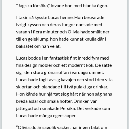
”Jag ska försöka,” lovade hon med blanka ögon.
I taxin så kysste Lucas henne. Hon besvarade
ivrigt kyssen och deras tungor dansade med
varann i flera minuter och Olivia hade smält ner
till en geleklump, hon hade kunnat knulla där i
baksätet om han velat.
Lucas bodde i en fantastisk fint inredd fyra med
fina design möbler och ett modernt kök. De satte
sig i den stora gröna soffan i vardagsrummet.
Lucas hade tagit av sig kavajen och stod i den vita
skjortan och blandade till två gulaktiga drinkar.
Hon kände hur hjärtat slog hårt när hon såg hans
breda axlar och smala höfter. Drinken var
jättegod och smakade Persika. Det verkade som
Lucas hade många egenskaper.
”Olivia, du är sagolik vacker, har ingen talat om