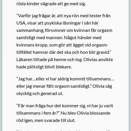
röda kinder vägrade att ge med sig.
”Varför jag frågar är, att nya rön med tester från
USA, visar att psykiska låsningar i sån här
sammanhang, försvinner om kvinnan får orgasm
samtidigt med mannen. Något händer med
kvinnans kropp, som gör att ägget vid orgasm-
tillfället hamnar där det ska och hon blir gravid.”
Läkaren tittade på henne och log. Olivias ansikte
hade plötsligt blivit blekare.
”Jag har…eller vi har aldrig kommit tillsammans…
eller jag menar fått orgasm samtidigt,” Olivia såg
olycklig och generad ut.
”Får man fråga hur det kommer sig, ni har ju varit
tillsammans i fem år?” Nu blev Olivia blossande
röd igen, men svarade till slut.