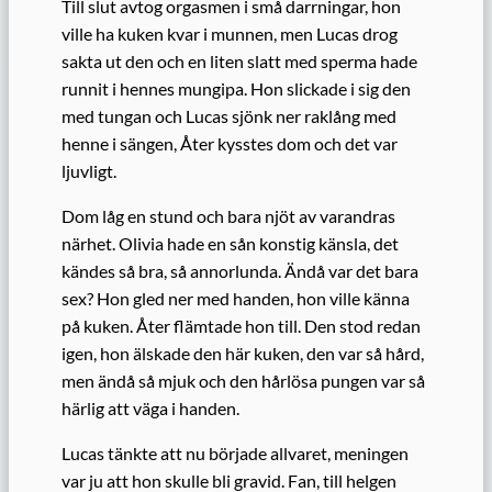
Till slut avtog orgasmen i små darrningar, hon
ville ha kuken kvar i munnen, men Lucas drog
sakta ut den och en liten slatt med sperma hade
runnit i hennes mungipa. Hon slickade i sig den
med tungan och Lucas sjönk ner raklång med
henne i sängen, Åter kysstes dom och det var
ljuvligt.
Dom låg en stund och bara njöt av varandras
närhet. Olivia hade en sån konstig känsla, det
kändes så bra, så annorlunda. Ändå var det bara
sex? Hon gled ner med handen, hon ville känna
på kuken. Åter flämtade hon till. Den stod redan
igen, hon älskade den här kuken, den var så hård,
men ändå så mjuk och den hårlösa pungen var så
härlig att väga i handen.
Lucas tänkte att nu började allvaret, meningen
var ju att hon skulle bli gravid. Fan, till helgen