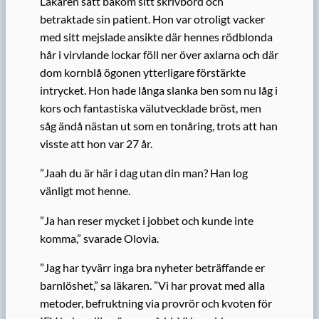
Läkaren satt bakom sitt skrivbord och
betraktade sin patient. Hon var otroligt vacker
med sitt mejslade ansikte där hennes rödblonda
hår i virvlande lockar föll ner över axlarna och där
dom kornblå ögonen ytterligare förstärkte
intrycket. Hon hade långa slanka ben som nu låg i
kors och fantastiska välutvecklade bröst, men
såg ändå nästan ut som en tonåring, trots att han
visste att hon var 27 år.
”Jaah du är här i dag utan din man? Han log
vänligt mot henne.
”Ja han reser mycket i jobbet och kunde inte
komma,” svarade Olovia.
”Jag har tyvärr inga bra nyheter beträffande er
barnlöshet,” sa läkaren. ”Vi har provat med alla
metoder, befruktning via provrör och kvoten för