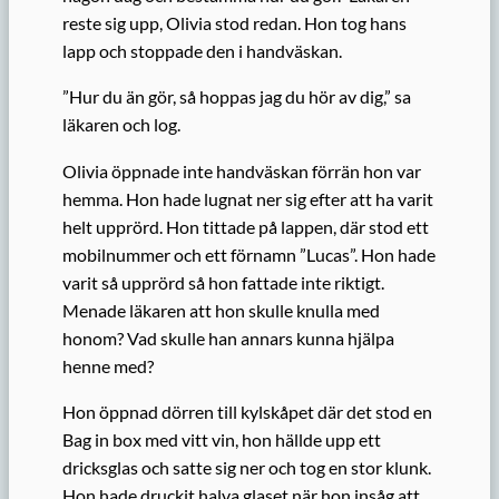
reste sig upp, Olivia stod redan. Hon tog hans
lapp och stoppade den i handväskan.
”Hur du än gör, så hoppas jag du hör av dig,” sa
läkaren och log.
Olivia öppnade inte handväskan förrän hon var
hemma. Hon hade lugnat ner sig efter att ha varit
helt upprörd. Hon tittade på lappen, där stod ett
mobilnummer och ett förnamn ”Lucas”. Hon hade
varit så upprörd så hon fattade inte riktigt.
Menade läkaren att hon skulle knulla med
honom? Vad skulle han annars kunna hjälpa
henne med?
Hon öppnad dörren till kylskåpet där det stod en
Bag in box med vitt vin, hon hällde upp ett
dricksglas och satte sig ner och tog en stor klunk.
Hon hade druckit halva glaset när hon insåg att