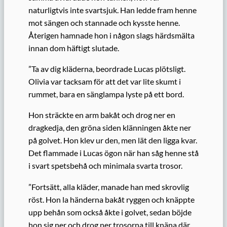
naturligtvis inte svartsjuk. Han ledde fram henne
mot sängen och stannade och kysste henne.
Återigen hamnade hon i någon slags härdsmälta
innan dom häftigt slutade.
”Ta av dig kläderna, beordrade Lucas plötsligt.
Olivia var tacksam för att det var lite skumt i
rummet, bara en sänglampa lyste på ett bord.
Hon sträckte en arm bakåt och drog ner en
dragkedja, den gröna siden klänningen åkte ner
på golvet. Hon klev ur den, men lät den ligga kvar.
Det flammade i Lucas ögon när han såg henne stå
i svart spetsbehå och minimala svarta trosor.
”Fortsätt, alla kläder, manade han med skrovlig
röst. Hon la händerna bakåt ryggen och knäppte
upp behån som också åkte i golvet, sedan böjde
hon sig ner och drog ner trosorna till knäna där