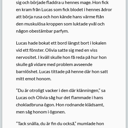
sig och började fladdra u hennes mage. Hon fick
en kram från Lucas som fick blodet i hennes ådror
att börja rusa och hon kände hans värme ftån
den muskulösa kroppen som luktade yvål och
någon obestämbar parfym.
Lucas hade bokat ett bord längst bort i lokalen
vid ett fönster. Olivia satte sig med en viss
nervositet. I kväll skulle hon få reda på hur hon
skulle gå vidare med problem avseende
barnlöshet. Lucas tittade på henne där hon satt
mitt emot honom.
”Du är otroligt vacker i den där klänningen,” sa
Lucas och Olivia såg hur det flammade i hans
chokladbruna ögon. Hon rodnande klädsamt,
men såg honom i ögonen.
”Tack snälla, du är fin du också,” mumlade hon