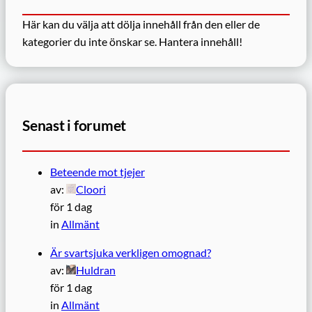
Här kan du välja att dölja innehåll från den eller de
kategorier du inte önskar se.
Hantera innehåll!
Senast i forumet
Beteende mot tjejer
av:
Cloori
för 1 dag
in
Allmänt
Är svartsjuka verkligen omognad?
av:
Huldran
för 1 dag
in
Allmänt