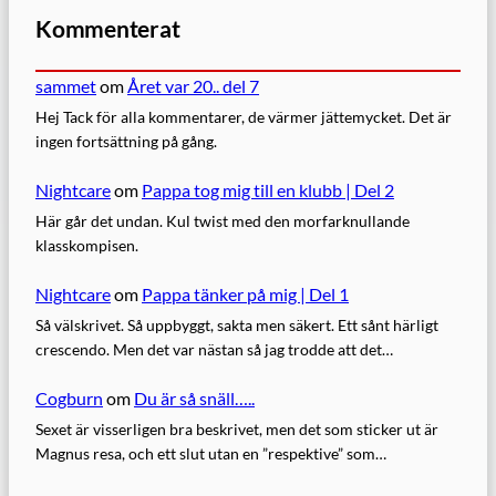
Kommenterat
sammet
om
Året var 20.. del 7
Hej Tack för alla kommentarer, de värmer jättemycket. Det är
ingen fortsättning på gång.
Nightcare
om
Pappa tog mig till en klubb | Del 2
Här går det undan. Kul twist med den morfarknullande
klasskompisen.
Nightcare
om
Pappa tänker på mig | Del 1
Så välskrivet. Så uppbyggt, sakta men säkert. Ett sånt härligt
crescendo. Men det var nästan så jag trodde att det…
Cogburn
om
Du är så snäll…..
Sexet är visserligen bra beskrivet, men det som sticker ut är
Magnus resa, och ett slut utan en ”respektive” som…