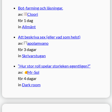
Bot-farming och läsningar.
av:
Cloori
för 1 dag
in
Allmänt
Att beskriva sex (eller vad som helst)
av:
apolamvano
för 3 dagar
in
Skrivarstugan
“Hur stor roll spelar storleken egentligen?”
av:
Mr-Sol
för 4 dagar
in
Dark room