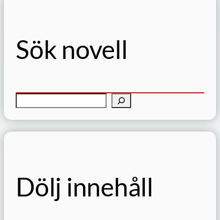
Sök novell
S
ö
k
Dölj innehåll