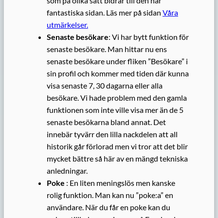
som på olika sätt bidrar till den här
fantastiska sidan. Läs mer på sidan
Våra
utmärkelser.
Senaste besökare
: Vi har bytt funktion för
senaste besökare. Man hittar nu ens
senaste besökare under fliken ”Besökare” i
sin profil och kommer med tiden där kunna
visa senaste 7, 30 dagarna eller alla
besökare. Vi hade problem med den gamla
funktionen som inte ville visa mer än de 5
senaste besökarna bland annat. Det
innebär tyvärr den lilla nackdelen att all
historik går förlorad men vi tror att det blir
mycket bättre så här av en mängd tekniska
anledningar.
Poke
: En liten meningslös men kanske
rolig funktion. Man kan nu ”poke:a” en
användare. När du får en poke kan du