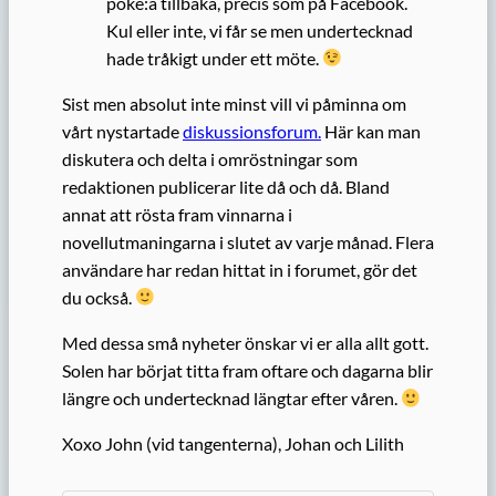
poke:a tillbaka, precis som på Facebook.
Kul eller inte, vi får se men undertecknad
hade tråkigt under ett möte.
Sist men absolut inte minst vill vi påminna om
vårt nystartade
diskussionsforum.
Här kan man
diskutera och delta i omröstningar som
redaktionen publicerar lite då och då. Bland
annat att rösta fram vinnarna i
novellutmaningarna i slutet av varje månad. Flera
användare har redan hittat in i forumet, gör det
du också.
Med dessa små nyheter önskar vi er alla allt gott.
Solen har börjat titta fram oftare och dagarna blir
längre och undertecknad längtar efter våren.
Xoxo John (vid tangenterna), Johan och Lilith