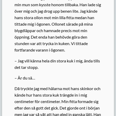
min mun som kysste honom tillbaka. Han lade sig
över mig och jag drog upp benen lite. Jag kände
hans stora ollon mot min lilla fitta medan han
tittade mig i ögonen. Ollonet särade på mina
blygdläppar och hamnade precis mot min
öppning. Det enda han behövde göra den
stunden var att trycka in kuken. Vi tittade
fortfarande varann i ögonen.
– Jag vill känna hela din stora kuk i mig, ända tills
det tar stopp.
– Är du sä…
Då tryckte jag med hälarna mot hans skinkor och
kände hur hans stora kuk trängde in i mig
centimeter för centimeter. Min fitta formade sig
efter den så gott det gick. Det gjorde ont i början
men jag var så våt att han gled in ganska lätt. Han