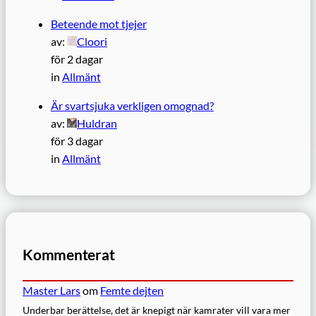
Beteende mot tjejer
av:
Cloori
för 2 dagar
in
Allmänt
Är svartsjuka verkligen omognad?
av:
Huldran
för 3 dagar
in
Allmänt
Kommenterat
Master Lars
om
Femte dejten
Underbar berättelse, det är knepigt när kamrater vill vara mer