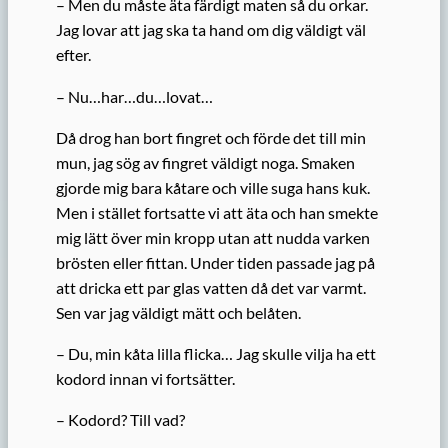
– Men du måste äta färdigt maten så du orkar.
Jag lovar att jag ska ta hand om dig väldigt väl
efter.
– Nu…har…du…lovat…
Då drog han bort fingret och förde det till min
mun, jag sög av fingret väldigt noga. Smaken
gjorde mig bara kåtare och ville suga hans kuk.
Men i stället fortsatte vi att äta och han smekte
mig lätt över min kropp utan att nudda varken
brösten eller fittan. Under tiden passade jag på
att dricka ett par glas vatten då det var varmt.
Sen var jag väldigt mätt och belåten.
– Du, min kåta lilla flicka… Jag skulle vilja ha ett
kodord innan vi fortsätter.
– Kodord? Till vad?