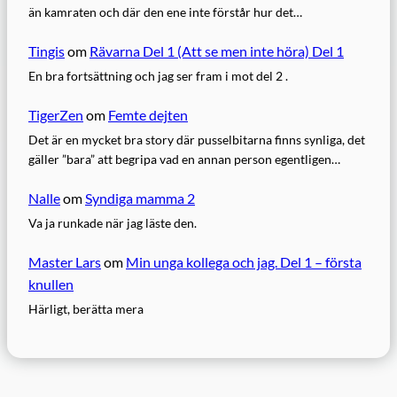
än kamraten och där den ene inte förstår hur det…
Tingis
om
Rävarna Del 1 (Att se men inte höra) Del 1
En bra fortsättning och jag ser fram i mot del 2 .
TigerZen
om
Femte dejten
Det är en mycket bra story där pusselbitarna finns synliga, det
gäller ”bara” att begripa vad en annan person egentligen…
Nalle
om
Syndiga mamma 2
Va ja runkade när jag läste den.
Master Lars
om
Min unga kollega och jag. Del 1 – första
knullen
Härligt, berätta mera