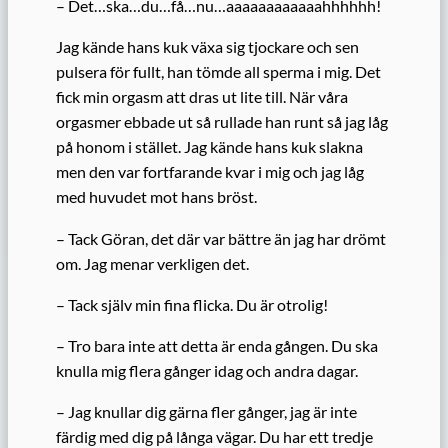
– Det…ska…du…få…nu…aaaaaaaaaaaahhhhhh!
Jag kände hans kuk växa sig tjockare och sen
pulsera för fullt, han tömde all sperma i mig. Det
fick min orgasm att dras ut lite till. När våra
orgasmer ebbade ut så rullade han runt så jag låg
på honom i stället. Jag kände hans kuk slakna
men den var fortfarande kvar i mig och jag låg
med huvudet mot hans bröst.
– Tack Göran, det där var bättre än jag har drömt
om. Jag menar verkligen det.
– Tack själv min fina flicka. Du är otrolig!
– Tro bara inte att detta är enda gången. Du ska
knulla mig flera gånger idag och andra dagar.
– Jag knullar dig gärna fler gånger, jag är inte
färdig med dig på långa vägar. Du har ett tredje