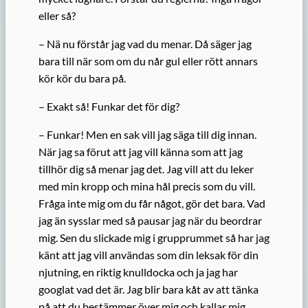
eller så?
– Nä nu förstår jag vad du menar. Då säger jag
bara till när som om du når gul eller rött annars
kör kör du bara på.
– Exakt så! Funkar det för dig?
– Funkar! Men en sak vill jag säga till dig innan.
När jag sa förut att jag vill känna som att jag
tillhör dig så menar jag det. Jag vill att du leker
med min kropp och mina hål precis som du vill.
Fråga inte mig om du får något, gör det bara. Vad
jag än sysslar med så pausar jag när du beordrar
mig. Sen du slickade mig i grupprummet så har jag
känt att jag vill användas som din leksak för din
njutning, en riktig knulldocka och ja jag har
googlat vad det är. Jag blir bara kåt av att tänka
på att du bestämmer över mig och kallar mig