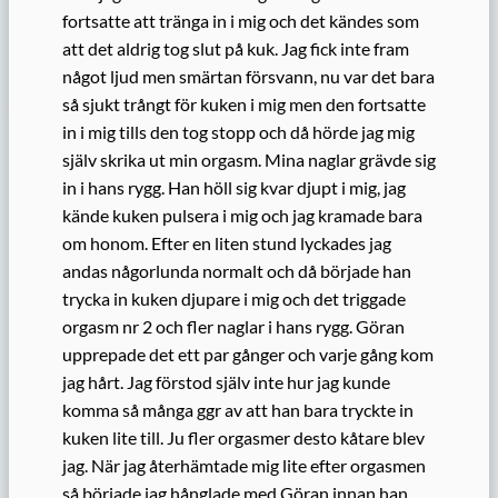
fortsatte att tränga in i mig och det kändes som
att det aldrig tog slut på kuk. Jag fick inte fram
något ljud men smärtan försvann, nu var det bara
så sjukt trångt för kuken i mig men den fortsatte
in i mig tills den tog stopp och då hörde jag mig
själv skrika ut min orgasm. Mina naglar grävde sig
in i hans rygg. Han höll sig kvar djupt i mig, jag
kände kuken pulsera i mig och jag kramade bara
om honom. Efter en liten stund lyckades jag
andas någorlunda normalt och då började han
trycka in kuken djupare i mig och det triggade
orgasm nr 2 och fler naglar i hans rygg. Göran
upprepade det ett par gånger och varje gång kom
jag hårt. Jag förstod själv inte hur jag kunde
komma så många ggr av att han bara tryckte in
kuken lite till. Ju fler orgasmer desto kåtare blev
jag. När jag återhämtade mig lite efter orgasmen
så började jag hånglade med Göran innan han