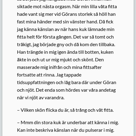
siktade mot nästa orgasm. När min lilla våta fitta
hade vant sig mer vid Görans storlek så höll han
fast mina händer med sin vänster hand. Då fick
jag känna känslan av när hans kuk lämnade min
fitta helt för första gången. Det var så tomt och
tråkigt, jag började gny och då kom den tillbaka.
Han trängde in mig igen ända till botten, kuken
åkte in och ut ur mig mjukt och skönt. Den
masserade mig inifrån och mina fittsafter
fortsatte att rinna. Jag tappade
tidsuppfattningen och låg bara där under Göran
och njöt. Det enda som hördes var våra andetag
när vi njöt av varandra.
– Vilken skön flicka du är, så trång och våt fitta.
– Mmm din stora kuk är underbar att känna i mig.
Kan inte beskriva känslan när du pulserar i mig.