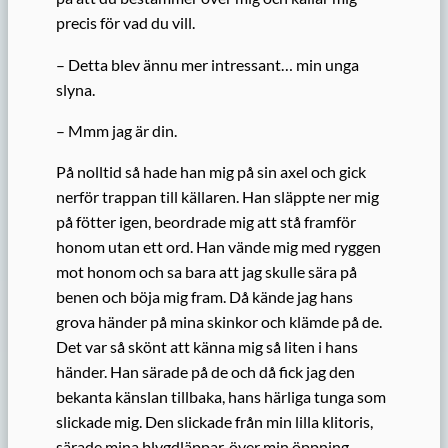
precis för vad du vill.
– Detta blev ännu mer intressant… min unga
slyna.
– Mmm jag är din.
På nolltid så hade han mig på sin axel och gick
nerför trappan till källaren. Han släppte ner mig
på fötter igen, beordrade mig att stå framför
honom utan ett ord. Han vände mig med ryggen
mot honom och sa bara att jag skulle sära på
benen och böja mig fram. Då kände jag hans
grova händer på mina skinkor och klämde på de.
Det var så skönt att känna mig så liten i hans
händer. Han särade på de och då fick jag den
bekanta känslan tillbaka, hans härliga tunga som
slickade mig. Den slickade från min lilla klitoris,
särade mina blygdläppar, över min öppning,