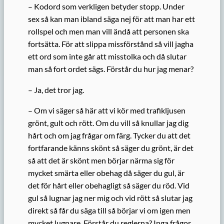
– Kodord som verkligen betyder stopp. Under
sex så kan man ibland säga nej för att man har ett
rollspel och men man vill ändå att personen ska
fortsätta. För att slippa missförstånd så vill jagha
ett ord som inte går att misstolka och då slutar
man så fort ordet sägs. Förstår du hur jag menar?
– Ja, det tror jag.
– Om vi säger så här att vi kör med trafikljusen
grönt, gult och rött. Om du vill så knullar jag dig
hårt och om jag frågar om färg. Tycker du att det
fortfarande känns skönt så säger du grönt, är det
så att det är skönt men börjar närma sig för
mycket smärta eller obehag då säger du gul, är
det för hårt eller obehagligt så säger du röd. Vid
gul så lugnar jag ner mig och vid rött så slutar jag
direkt så får du säga till så börjar vi om igen men
mycket lugnare. Förstår du reglerna? Inga frågor