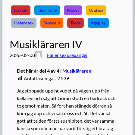
Oskuld
Interracial
Moget
Oralsex
Heterosex
Sensuellt
Teens
Ageplay
Musikläraren IV
2026-02-08
Fallensex6sexangel
Det här är del 4 av 4 i
Musikläraren
Antal läsningar:
2 539
Jag stoppade upp huvudet på vägen upp från
källaren och såg att Göran stod i en badrock och
tog emot maten. Så fort han stängde dörren så
kom jag upp och vi satte oss och åt. Det var så
gott att ta den första sushibiten, det var samma
känsla som när man har varit törstig ett bra tag