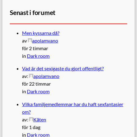
Senast i forumet
Men kyssarna då?
av
apolamvano
för 2 timmar
in
Dark room
Vad är det sexigaste du gjort offentligt?
av:
apolamvano
för 22 timmar
in
Dark room
Vilka familjemedlemmar har du haft sexfantasier
om?
av:
Kåten
för 1 dag
in
Dark room