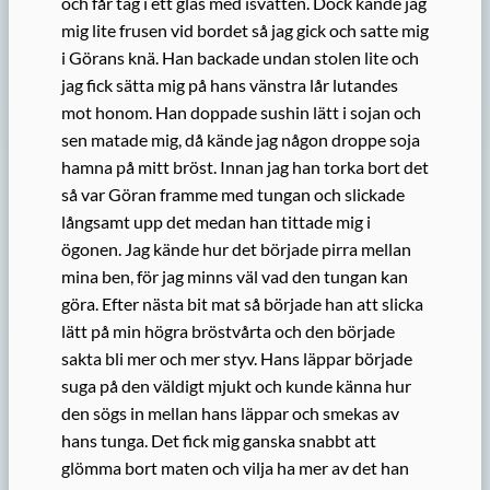
och får tag i ett glas med isvatten. Dock kände jag
mig lite frusen vid bordet så jag gick och satte mig
i Görans knä. Han backade undan stolen lite och
jag fick sätta mig på hans vänstra lår lutandes
mot honom. Han doppade sushin lätt i sojan och
sen matade mig, då kände jag någon droppe soja
hamna på mitt bröst. Innan jag han torka bort det
så var Göran framme med tungan och slickade
långsamt upp det medan han tittade mig i
ögonen. Jag kände hur det började pirra mellan
mina ben, för jag minns väl vad den tungan kan
göra. Efter nästa bit mat så började han att slicka
lätt på min högra bröstvårta och den började
sakta bli mer och mer styv. Hans läppar började
suga på den väldigt mjukt och kunde känna hur
den sögs in mellan hans läppar och smekas av
hans tunga. Det fick mig ganska snabbt att
glömma bort maten och vilja ha mer av det han