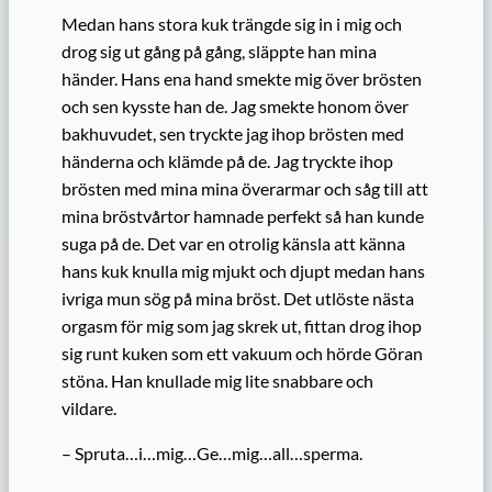
Medan hans stora kuk trängde sig in i mig och
drog sig ut gång på gång, släppte han mina
händer. Hans ena hand smekte mig över brösten
och sen kysste han de. Jag smekte honom över
bakhuvudet, sen tryckte jag ihop brösten med
händerna och klämde på de. Jag tryckte ihop
brösten med mina mina överarmar och såg till att
mina bröstvårtor hamnade perfekt så han kunde
suga på de. Det var en otrolig känsla att känna
hans kuk knulla mig mjukt och djupt medan hans
ivriga mun sög på mina bröst. Det utlöste nästa
orgasm för mig som jag skrek ut, fittan drog ihop
sig runt kuken som ett vakuum och hörde Göran
stöna. Han knullade mig lite snabbare och
vildare.
– Spruta…i…mig…Ge…mig…all…sperma.