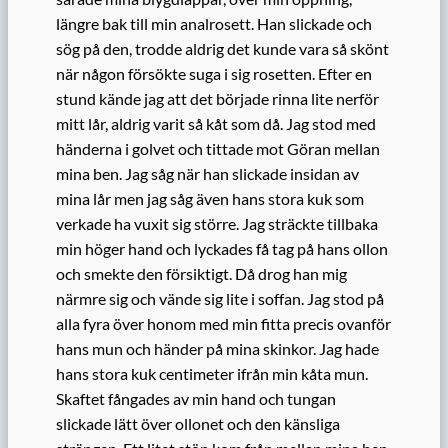
längre bak till min analrosett. Han slickade och
sög på den, trodde aldrig det kunde vara så skönt
när någon försökte suga i sig rosetten. Efter en
stund kände jag att det började rinna lite nerför
mitt lår, aldrig varit så kåt som då. Jag stod med
händerna i golvet och tittade mot Göran mellan
mina ben. Jag såg när han slickade insidan av
mina lår men jag såg även hans stora kuk som
verkade ha vuxit sig större. Jag sträckte tillbaka
min höger hand och lyckades få tag på hans ollon
och smekte den försiktigt. Då drog han mig
närmre sig och vände sig lite i soffan. Jag stod på
alla fyra över honom med min fitta precis ovanför
hans mun och händer på mina skinkor. Jag hade
hans stora kuk centimeter ifrån min kåta mun.
Skaftet fångades av min hand och tungan
slickade lätt över ollonet och den känsliga