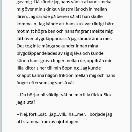
gav mig. Då kände jag hans vänstra hand smeka
mig över min skinka, vänstra lår och in mellan
låren. Jag särade på benen så att han skulle
komma in. Jag kände att hans kuk var riktigt hård
mot mitt högra ben och hans fingrar smekte mig
lätt över blygdläpparna, så jag särade ännu mer.
Det tog inte många sekunder innan mina
blygdläppar delades av sig själva och kunde
känna hans grova finger mellan de, uppifrån min
lilla klitoris ner till min öppning. Jag kunde
knappt känna någon friktion mellan mig och hans
finger eftersom jag var så våt.
– Du börjar bli väldigt våt nu min lilla flicka. Ska
jag sluta?
– Nej, fort…sät…jag…vill…ha…mer… började jag
att stamma fram av njutningen.