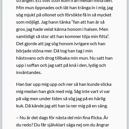
strängen. Ett litet stön kom från mellan mina ben.
Min mun öppnades och lät han tränga in i mig, jag
sög mjukt på ollonet och försökte få in så mycket
som möjligt. Jag hann tänka ”fan att han är så
grov, jag hade velat känna honom i halsen. Men
samtidigt så stor att han kommer töja min fitta”.
Det gjorde att jag sög honom ivrigare och han
började stöna mer. Då tog han tag i min
hästsvans och drog tillbaka min mun. Nu satt han
upp i soffan och jag satt på knä i den, lydig och
inväntandes.
Han bar upp mig upp och ner så han kunde slicka
mig medan han gick med mig. Såg inte vart vi var
på väg men under tiden så sög jag på en härlig
kuk. Då kände jag att han la ner mig på en säng.
– Nu är det dags för nästa del min fina flicka. Är
du redo? Du får självklart säga nej om du ångrar