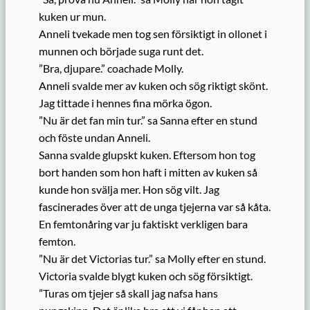
kuken ur mun.
Anneli tvekade men tog sen försiktigt in ollonet i
munnen och började suga runt det.
”Bra, djupare.” coachade Molly.
Anneli svalde mer av kuken och sög riktigt skönt.
Jag tittade i hennes fina mörka ögon.
”Nu är det fan min tur.” sa Sanna efter en stund
och föste undan Anneli.
Sanna svalde glupskt kuken. Eftersom hon tog
bort handen som hon haft i mitten av kuken så
kunde hon svälja mer. Hon sög vilt. Jag
fascinerades över att de unga tjejerna var så kåta.
En femtonåring var ju faktiskt verkligen bara
femton.
”Nu är det Victorias tur.” sa Molly efter en stund.
Victoria svalde blygt kuken och sög försiktigt.
”Turas om tjejer så skall jag nafsa hans