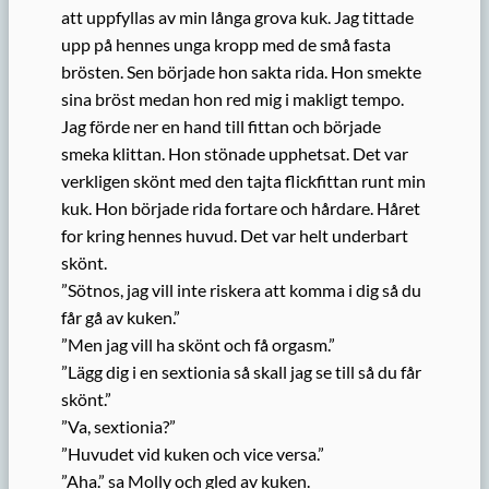
att uppfyllas av min långa grova kuk. Jag tittade
upp på hennes unga kropp med de små fasta
brösten. Sen började hon sakta rida. Hon smekte
sina bröst medan hon red mig i makligt tempo.
Jag förde ner en hand till fittan och började
smeka klittan. Hon stönade upphetsat. Det var
verkligen skönt med den tajta flickfittan runt min
kuk. Hon började rida fortare och hårdare. Håret
for kring hennes huvud. Det var helt underbart
skönt.
”Sötnos, jag vill inte riskera att komma i dig så du
får gå av kuken.”
”Men jag vill ha skönt och få orgasm.”
”Lägg dig i en sextionia så skall jag se till så du får
skönt.”
”Va, sextionia?”
”Huvudet vid kuken och vice versa.”
”Aha.” sa Molly och gled av kuken.