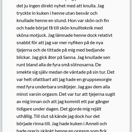
det ju ingen direkt nyhet med att knulla. Jag
tryckte in kuken i henne utan besvär och
knullade henne en stund. Hon var skön och fin
och hade börjat få till skön knullteknik med
sköna motjuck. Jag lämnade henne dock relativt
snabbt för att jag var mer nyfiken på de nya
tjejerna och de tittade på mig med bedjande
blickar. Jag gick åter på Sanna. Jag knullade sen
runt bland alla de fyra små sötnosarna. De
smekte sig själv medan de väntade på sin tur. Det
var helt ofattbart att jag hade en gruppsexorgie
med fyra underbara småtjejer. Jag gav dem alla
minst varsin orgasm. Det var tur att tjejerna sugit
av mig innan och att jag kommit ett par gånger
tidigare under dagen. Det gjorde mig rejält
uthållig. Till slut så kände jag dock hur det
började rinna till. Jag hade kuken i Anneli och
hade precis skänkt henne en orgasm som fick