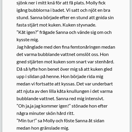
sjönk ner i mitt knä för att få plats. Molly fick
igång bubblorna i badet. Vi satt och njöt en bra
stund. Sanna började efter en stund att gnida sin
fasta stjärt mot kuken. Kuken styvnade.
”Kåt igen?” frågade Sanna och vände sig om och
kysste mig.
Jag hånglade med den fina femtonåringen medan
det varma bubblande vattnet omslöt oss. Hon
gned stjärten mot kuken som snart var stenhård.
Då så lyfte hon benet över mig så att kuken gled
upp i slidan på henne. Hon började rida mig
medan vi fortsatte att kyssas. Det var underbart
att njuta av den lilla kåta knullungen i det varma
bubblande vattnet. Sanna red mig intensivt.
”Oh ja,ja jag kommer igen!” stönade hon efter
några minuter skön hård ritt.
”Min tur!” sa Molly och föste Sanna åt sidan
medan hon gränslade mig.