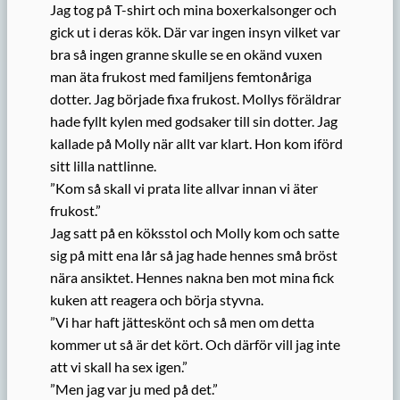
Jag tog på T-shirt och mina boxerkalsonger och
gick ut i deras kök. Där var ingen insyn vilket var
bra så ingen granne skulle se en okänd vuxen
man äta frukost med familjens femtonåriga
dotter. Jag började fixa frukost. Mollys föräldrar
hade fyllt kylen med godsaker till sin dotter. Jag
kallade på Molly när allt var klart. Hon kom iförd
sitt lilla nattlinne.
”Kom så skall vi prata lite allvar innan vi äter
frukost.”
Jag satt på en köksstol och Molly kom och satte
sig på mitt ena lår så jag hade hennes små bröst
nära ansiktet. Hennes nakna ben mot mina fick
kuken att reagera och börja styvna.
”Vi har haft jätteskönt och så men om detta
kommer ut så är det kört. Och därför vill jag inte
att vi skall ha sex igen.”
”Men jag var ju med på det.”