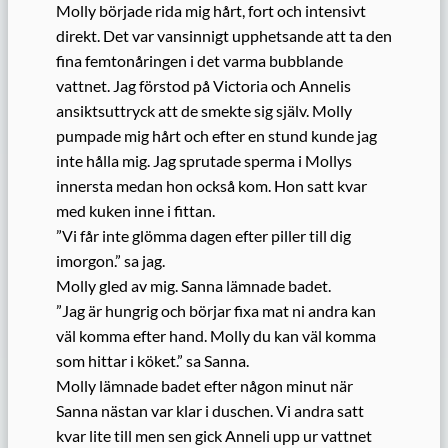
Molly började rida mig hårt, fort och intensivt
direkt. Det var vansinnigt upphetsande att ta den
fina femtonåringen i det varma bubblande
vattnet. Jag förstod på Victoria och Annelis
ansiktsuttryck att de smekte sig själv. Molly
pumpade mig hårt och efter en stund kunde jag
inte hålla mig. Jag sprutade sperma i Mollys
innersta medan hon också kom. Hon satt kvar
med kuken inne i fittan.
”Vi får inte glömma dagen efter piller till dig
imorgon.” sa jag.
Molly gled av mig. Sanna lämnade badet.
”Jag är hungrig och börjar fixa mat ni andra kan
väl komma efter hand. Molly du kan väl komma
som hittar i köket.” sa Sanna.
Molly lämnade badet efter någon minut när
Sanna nästan var klar i duschen. Vi andra satt
kvar lite till men sen gick Anneli upp ur vattnet