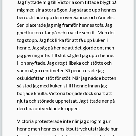
Jag flyttade mig till Victoria som tittade blygt på
mig med sina stora ögon. Jag särade upp hennes
ben och lade upp dem över Sannas och Annelis.
Sen placerade jag mig framför hennes tofs. Jag
gned kuken utanpå och tryckte sen till. Men det
tog stopp. Jag fick lirka för att få upp kuken i
henne. Jag såg på henne att det gjorde ont men
jag gav mig inte. Till slut så gled jag upp i henne.
Hon snyftade. Jag drog tillbaka och stötte och
vann några centimeter. Så penetrerade jag
oskuldsfittan stöt för stöt. När jag nådde botten
så stod jag med kuken still i henne innan jag
började knulla. Victoria började dock snart att
njuta och stönade upphetsat. Jag tittade ner på
den fina outvecklade kroppen.
Victoria protesterade inte när jag drog mig ur
henne men hennes ansiktsuttryck utstrålade hur