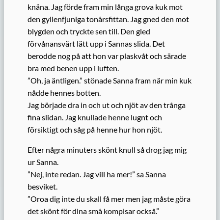
knäna. Jag förde fram min långa grova kuk mot
den gyllenfjuniga tonårsfittan. Jag gned den mot
blygden och tryckte sen till. Den gled
förvånansvärt lätt upp i Sannas slida. Det
berodde nog på att hon var plaskvåt och särade
bra med benen upp i luften.
”Oh, ja äntligen.” stönade Sanna fram när min kuk
nådde hennes botten.
Jag började dra in och ut och njöt av den trånga
fina slidan. Jag knullade henne lugnt och
försiktigt och såg på henne hur hon njöt.
Efter några minuters skönt knull så drog jag mig
ur Sanna.
”Nej, inte redan. Jag vill ha mer!” sa Sanna
besviket.
”Oroa dig inte du skall få mer men jag måste göra
det skönt för dina små kompisar också.”