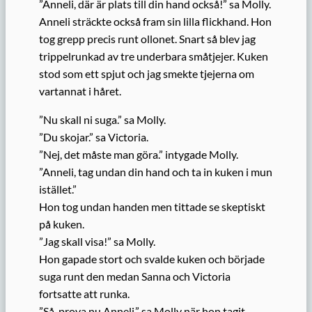
”Anneli, där är plats till din hand också!” sa Molly.
Anneli sträckte också fram sin lilla flickhand. Hon
tog grepp precis runt ollonet. Snart så blev jag
trippelrunkad av tre underbara småtjejer. Kuken
stod som ett spjut och jag smekte tjejerna om
vartannat i håret.
”Nu skall ni suga.” sa Molly.
”Du skojar.” sa Victoria.
”Nej, det måste man göra.” intygade Molly.
”Anneli, tag undan din hand och ta in kuken i mun
istället.”
Hon tog undan handen men tittade se skeptiskt
på kuken.
”Jag skall visa!” sa Molly.
Hon gapade stort och svalde kuken och började
suga runt den medan Sanna och Victoria
fortsatte att runka.
”Så, prova nu Anneli.” sa Molly när hon tagit