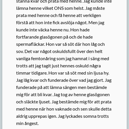
stanna kvar och prata med henne. Jag kunde inte
lämna henne vilket ONS som helst. Jag måste
prata med henne och få henne att verkligen
förstå att hon inte fick avslöja något. Men jag
kunde inte väcka henne nu. Hon hade
fortfarande glasögonen på och de hade
spermafläckar. Hon var så söt där hon låg och
sov. Det var något oskuldsfullt över den helt
vanliga femtonåring som jag hamnat i säng med
trotts att jag tagit just hennes oskuld några
timmar tidigare. Hon var så söt med sin ljusa hy.
Jag låg kvar och funderade över vad jag gjort. Jag
funderade på att lämna sängen men bestämde
mig för att bli kvar. Jag tog av henne glasögonen
och släckte ljuset. Jag bestämde mig för att prata
med henne när hon vaknade och sen skulle detta
aldrig upprepas igen. Jag lyckades somna trotts
min ångest.