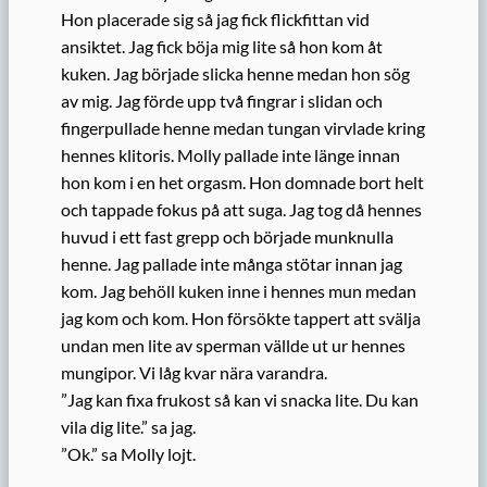
Hon placerade sig så jag fick flickfittan vid
ansiktet. Jag fick böja mig lite så hon kom åt
kuken. Jag började slicka henne medan hon sög
av mig. Jag förde upp två fingrar i slidan och
fingerpullade henne medan tungan virvlade kring
hennes klitoris. Molly pallade inte länge innan
hon kom i en het orgasm. Hon domnade bort helt
och tappade fokus på att suga. Jag tog då hennes
huvud i ett fast grepp och började munknulla
henne. Jag pallade inte många stötar innan jag
kom. Jag behöll kuken inne i hennes mun medan
jag kom och kom. Hon försökte tappert att svälja
undan men lite av sperman vällde ut ur hennes
mungipor. Vi låg kvar nära varandra.
”Jag kan fixa frukost så kan vi snacka lite. Du kan
vila dig lite.” sa jag.
”Ok.” sa Molly lojt.