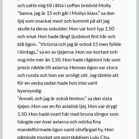
och satte mig till rätta i soffan bredvid Molly.
”Sanna, jag är 15 och går i Mollys klass.” sa den
tjej som snackat mest och kommit på att jag
skulle ta deras oskulder. Hon var kort typ 1.50
och smal. Hon hade långt ljusblont fint hår och
blå ögon.. ”Victoria och jag är också 15 men fyllde
i lördags..” sa en av tjejerna. Hon var kortast och
nog inte mer än 1.50. Hon hade rågblont hår som
precis nådde till axlarna. Hennes ögon var stora
och runda och hon var oroligt söt. Jag tänkte att
för en vecka sedan hade hon inte varit
byxmyndig.
”Anneli, och jag är också femton.” sa den sista
tjejen. Hon var en fin asiatisk tjej. Hon var drygt
1.50. Hon hade svart hår med bruna slingor som
hängde ner över axlarna och mörka fina
mandelformade ögon samt olivfärgad hy. Hon
påminde mycket om porrskådisen Lulu Chu.