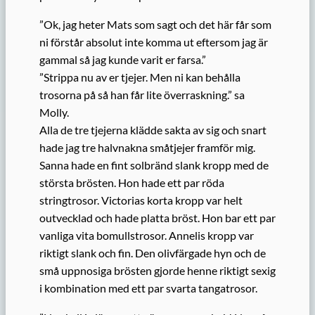
”Ok, jag heter Mats som sagt och det här får som
ni förstår absolut inte komma ut eftersom jag är
gammal så jag kunde varit er farsa.”
”Strippa nu av er tjejer. Men ni kan behålla
trosorna på så han får lite överraskning.” sa
Molly.
Alla de tre tjejerna klädde sakta av sig och snart
hade jag tre halvnakna småtjejer framför mig.
Sanna hade en fint solbränd slank kropp med de
största brösten. Hon hade ett par röda
stringtrosor. Victorias korta kropp var helt
outvecklad och hade platta bröst. Hon bar ett par
vanliga vita bomullstrosor. Annelis kropp var
riktigt slank och fin. Den olivfärgade hyn och de
små uppnosiga brösten gjorde henne riktigt sexig
i kombination med ett par svarta tangatrosor.