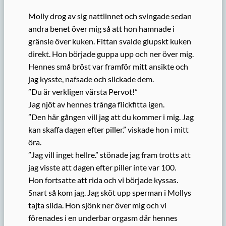
Molly drog av sig nattlinnet och svingade sedan
andra benet över mig så att hon hamnade i
gränsle över kuken. Fittan svalde glupskt kuken
direkt. Hon började guppa upp och ner över mig.
Hennes små bröst var framför mitt ansikte och
jag kysste, nafsade och slickade dem.
”Du är verkligen värsta Pervot!”
Jag njöt av hennes trånga flickfitta igen.
”Den här gången vill jag att du kommer i mig. Jag
kan skaffa dagen efter piller.” viskade hon i mitt
öra.
”Jag vill inget hellre.” stönade jag fram trotts att
jag visste att dagen efter piller inte var 100.
Hon fortsatte att rida och vi började kyssas.
Snart så kom jag. Jag sköt upp sperman i Mollys
tajta slida. Hon sjönk ner över mig och vi
förenades i en underbar orgasm där hennes