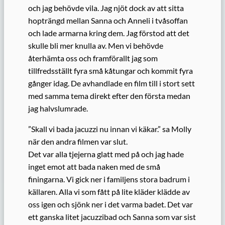
och jag behövde vila. Jag njöt dock av att sitta
hopträngd mellan Sanna och Anneli i tvåsoffan
och lade armarna kring dem. Jag förstod att det
skulle bli mer knulla av. Men vi behövde
återhämta oss och framförallt jag som
tillfredsställt fyra små kåtungar och kommit fyra
gånger idag. De avhandlade en film till i stort sett
med samma tema direkt efter den första medan
jag halvslumrade.
”Skall vi bada jacuzzi nu innan vi käkar.” sa Molly
när den andra filmen var slut.
Det var alla tjejerna glatt med på och jag hade
inget emot att bada naken med de små
finingarna. Vi gick ner i familjens stora badrum i
källaren. Alla vi som fått på lite kläder klädde av
oss igen och sjönk ner i det varma badet. Det var
ett ganska litet jacuzzibad och Sanna som var sist