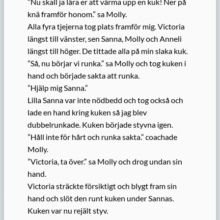
”Nu skall ja lära er att värma upp en kuk! Ner på
knä framför honom.” sa Molly.
Alla fyra tjejerna tog plats framför mig. Victoria
längst till vänster, sen Sanna, Molly och Anneli
längst till höger. De tittade alla på min slaka kuk.
”Så, nu börjar vi runka.” sa Molly och tog kuken i
hand och började sakta att runka.
”Hjälp mig Sanna.”
Lilla Sanna var inte nödbedd och tog också och
lade en hand kring kuken så jag blev
dubbelrunkade. Kuken började styvna igen.
”Håll inte för hårt och runka sakta.” coachade
Molly.
”Victoria, ta över.” sa Molly och drog undan sin
hand.
Victoria sträckte försiktigt och blygt fram sin
hand och slöt den runt kuken under Sannas.
Kuken var nu rejält styv.