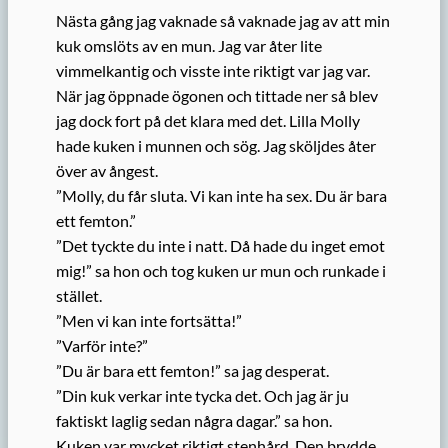
Nästa gång jag vaknade så vaknade jag av att min
kuk omslöts av en mun. Jag var åter lite
vimmelkantig och visste inte riktigt var jag var.
När jag öppnade ögonen och tittade ner så blev
jag dock fort på det klara med det. Lilla Molly
hade kuken i munnen och sög. Jag sköljdes åter
över av ångest.
”Molly, du får sluta. Vi kan inte ha sex. Du är bara
ett femton.”
”Det tyckte du inte i natt. Då hade du inget emot
mig!” sa hon och tog kuken ur mun och runkade i
stället.
”Men vi kan inte fortsätta!”
”Varför inte?”
”Du är bara ett femton!” sa jag desperat.
”Din kuk verkar inte tycka det. Och jag är ju
faktiskt laglig sedan några dagar.” sa hon.
Kuken var mycket riktigt stenhård. Den brydde