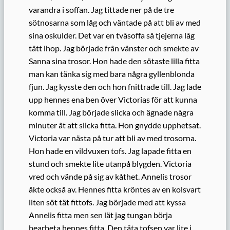
varandra i soffan. Jag tittade ner på de tre
sötnosarna som låg och väntade på att bli av med
sina oskulder. Det var en tvåsoffa så tjejerna låg
tätt ihop. Jag började från vänster och smekte av
Sanna sina trosor. Hon hade den sötaste lilla fitta
man kan tänka sig med bara några gyllenblonda
fjun. Jag kysste den och hon fnittrade till. Jag lade
upp hennes ena ben över Victorias för att kunna
komma till. Jag började slicka och ägnade några
minuter åt att slicka fitta. Hon gnydde upphetsat.
Victoria var nästa på tur att bli av med trosorna.
Hon hade en vildvuxen tofs. Jag lapade fitta en
stund och smekte lite utanpå blygden. Victoria
vred och vände på sig av kåthet. Annelis trosor
åkte också av. Hennes fitta kröntes av en kolsvart
liten söt tät fittofs. Jag började med att kyssa
Annelis fitta men sen lät jag tungan börja
bearbeta hennes fitta. Den täta tofsen var lite i