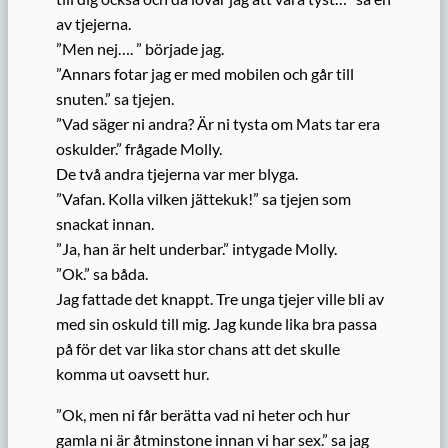
av tjejerna.
”Men nej…. ” började jag.
”Annars fotar jag er med mobilen och går till
snuten.” sa tjejen.
”Vad säger ni andra? Är ni tysta om Mats tar era
oskulder.” frågade Molly.
De två andra tjejerna var mer blyga.
”Vafan. Kolla vilken jättekuk!” sa tjejen som
snackat innan.
”Ja, han är helt underbar.” intygade Molly.
”Ok.” sa båda.
Jag fattade det knappt. Tre unga tjejer ville bli av
med sin oskuld till mig. Jag kunde lika bra passa
på för det var lika stor chans att det skulle
komma ut oavsett hur.
”Ok, men ni får berätta vad ni heter och hur
gamla ni är åtminstone innan vi har sex.” sa jag