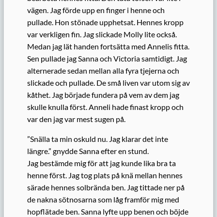
vägen. Jag förde upp en finger i henne och
pullade. Hon stönade upphetsat. Hennes kropp
var verkligen fin. Jag slickade Molly lite också.
Medan jag lät handen fortsätta med Annelis fitta.
Sen pullade jag Sanna och Victoria samtidigt. Jag
alternerade sedan mellan alla fyra tjejerna och
slickade och pullade. De små liven var utom sig av
kåthet. Jag började fundera på vem av dem jag
skulle knulla först. Anneli hade finast kropp och
var den jag var mest sugen på.
”Snälla ta min oskuld nu. Jag klarar det inte
längre.” gnydde Sanna efter en stund.
Jag bestämde mig för att jag kunde lika bra ta
henne först. Jag tog plats på knä mellan hennes
särade hennes solbrända ben. Jag tittade ner på
de nakna sötnosarna som låg framför mig med
hopflätade ben. Sanna lyfte upp benen och böjde