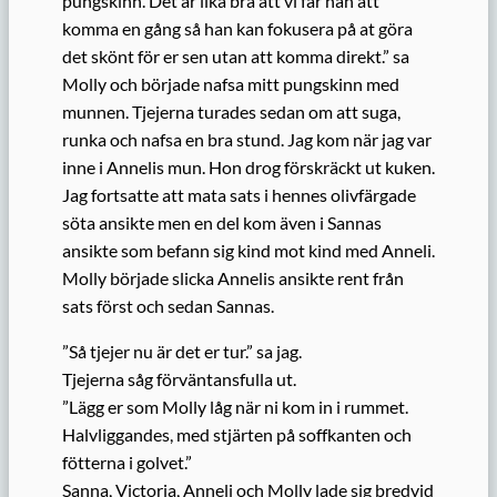
pungskinn. Det är lika bra att vi får han att
komma en gång så han kan fokusera på at göra
det skönt för er sen utan att komma direkt.” sa
Molly och började nafsa mitt pungskinn med
munnen. Tjejerna turades sedan om att suga,
runka och nafsa en bra stund. Jag kom när jag var
inne i Annelis mun. Hon drog förskräckt ut kuken.
Jag fortsatte att mata sats i hennes olivfärgade
söta ansikte men en del kom även i Sannas
ansikte som befann sig kind mot kind med Anneli.
Molly började slicka Annelis ansikte rent från
sats först och sedan Sannas.
”Så tjejer nu är det er tur.” sa jag.
Tjejerna såg förväntansfulla ut.
”Lägg er som Molly låg när ni kom in i rummet.
Halvliggandes, med stjärten på soffkanten och
fötterna i golvet.”
Sanna, Victoria, Anneli och Molly lade sig bredvid