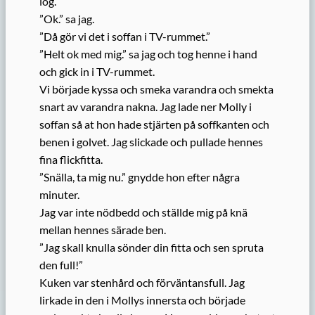
log.
”Ok.” sa jag.
”Då gör vi det i soffan i TV-rummet.”
”Helt ok med mig.” sa jag och tog henne i hand
och gick in i TV-rummet.
Vi började kyssa och smeka varandra och smekta
snart av varandra nakna. Jag lade ner Molly i
soffan så at hon hade stjärten på soffkanten och
benen i golvet. Jag slickade och pullade hennes
fina flickfitta.
”Snälla, ta mig nu.” gnydde hon efter några
minuter.
Jag var inte nödbedd och ställde mig på knä
mellan hennes särade ben.
”Jag skall knulla sönder din fitta och sen spruta
den full!”
Kuken var stenhård och förväntansfull. Jag
lirkade in den i Mollys innersta och började