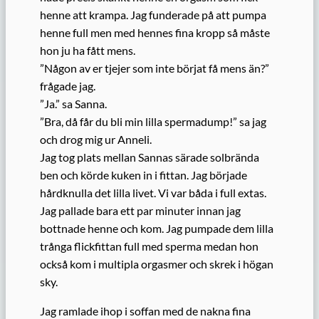
henne att krampa. Jag funderade på att pumpa
henne full men med hennes fina kropp så måste
hon ju ha fått mens.
”Någon av er tjejer som inte börjat få mens än?”
frågade jag.
”Ja.” sa Sanna.
”Bra, då får du bli min lilla spermadump!” sa jag
och drog mig ur Anneli.
Jag tog plats mellan Sannas särade solbrända
ben och körde kuken in i fittan. Jag började
hårdknulla det lilla livet. Vi var båda i full extas.
Jag pallade bara ett par minuter innan jag
bottnade henne och kom. Jag pumpade dem lilla
trånga flickfittan full med sperma medan hon
också kom i multipla orgasmer och skrek i högan
sky.
Jag ramlade ihop i soffan med de nakna fina