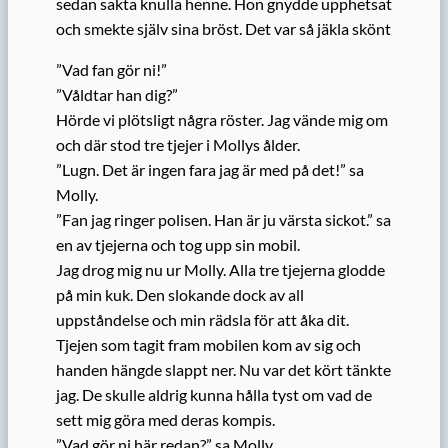
sedan sakta knulla henne. Hon gnydde upphetsat
och smekte själv sina bröst. Det var så jäkla skönt
”Vad fan gör ni!”
”Våldtar han dig?”
Hörde vi plötsligt några röster. Jag vände mig om
och där stod tre tjejer i Mollys ålder.
”Lugn. Det är ingen fara jag är med på det!” sa
Molly.
”Fan jag ringer polisen. Han är ju värsta sickot.” sa
en av tjejerna och tog upp sin mobil.
Jag drog mig nu ur Molly. Alla tre tjejerna glodde
på min kuk. Den slokande dock av all
uppståndelse och min rädsla för att åka dit.
Tjejen som tagit fram mobilen kom av sig och
handen hängde slappt ner. Nu var det kört tänkte
jag. De skulle aldrig kunna hålla tyst om vad de
sett mig göra med deras kompis.
”Vad gör ni här redan?” sa Molly.