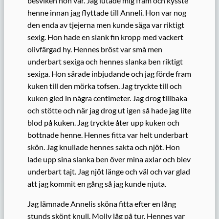
besviken hon var. Jag lutade mig fram och kysste
henne innan jag flyttade till Anneli. Hon var nog
den enda av tjejerna men kunde säga var riktigt
sexig. Hon hade en slank fin kropp med vackert
olivfärgad hy. Hennes bröst var små men
underbart sexiga och hennes slanka ben riktigt
sexiga. Hon särade inbjudande och jag förde fram
kuken till den mörka tofsen. Jag tryckte till och
kuken gled in några centimeter. Jag drog tillbaka
och stötte och när jag drog ut igen så hade jag lite
blod på kuken. Jag tryckte åter upp kuken och
bottnade henne. Hennes fitta var helt underbart
skön. Jag knullade hennes sakta och njöt. Hon
lade upp sina slanka ben över mina axlar och blev
underbart tajt. Jag njöt länge och väl och var glad
att jag kommit en gång så jag kunde njuta.
Jag lämnade Annelis sköna fitta efter en lång
stunds skönt knull. Molly låg på tur. Hennes var