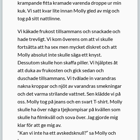
krampande fitta kramade varenda droppe ur min
kuk. Vi satt kvar lite innan Molly gled av mig och
tog på sitt nattlinne.
Vi käkade frukost tillsammans och snackade och
hade trevligt. Vi kom överens om att vi skulle
fortsätta att ha sex men mycket diskret och att
Molly absolut inte skulle säga ett knyst.
Dessutom skulle hon skaffa piller. Vi hjälptes åt
att duka av frukosten och gick sedan och
duschade tillsammans. Vi tvålade in varandras
nakna kroppar och njöt av varandras smekningar
och det varma strilande vattnet. Sen klädde vi på
oss. Molly tog på jeans och en svart T-shirt. Molly
skulle ha över några tjejkompisar på kvällen som
skulle ha filmkväll och sova över. Jag gjorde mig
klar för att ge mig av.
”Kan vi inte ha ett avskedsknull?” sa Molly och