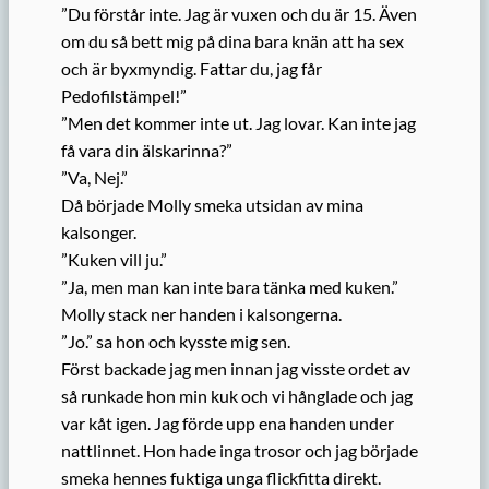
”Du förstår inte. Jag är vuxen och du är 15. Även
om du så bett mig på dina bara knän att ha sex
och är byxmyndig. Fattar du, jag får
Pedofilstämpel!”
”Men det kommer inte ut. Jag lovar. Kan inte jag
få vara din älskarinna?”
”Va, Nej.”
Då började Molly smeka utsidan av mina
kalsonger.
”Kuken vill ju.”
”Ja, men man kan inte bara tänka med kuken.”
Molly stack ner handen i kalsongerna.
”Jo.” sa hon och kysste mig sen.
Först backade jag men innan jag visste ordet av
så runkade hon min kuk och vi hånglade och jag
var kåt igen. Jag förde upp ena handen under
nattlinnet. Hon hade inga trosor och jag började
smeka hennes fuktiga unga flickfitta direkt.