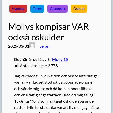
Ageplay
Teens
Gruppsex
Oskuld
Mollys kompisar VAR
också oskulder
2025-03-31
peran
Det här är del 2 av 3 i
Molly 15
Antal läsningar:
3 778
Jag vaknade till vid 6-tiden och visste inte riktigt
var jag var. Ljuset stod på. Jag öppnade ögonen
och vände mig lite och då kom minnet tillbaka
och en kraftig ångestattack. Bredvid mig så låg
15-åriga Molly som jag tagit oskulden på under
natten. Min första tanke var att fly men jag måste