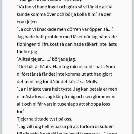
”Va fan vi hade inget och göra så vi tänkte att vi
kunde komma över och börja kolla film.” sa den
ena tjejen.
”Ja och vi knackade men dörren var öppen så….”
Jag hade haft problem med låset när jag hämtade
tidningen till frukost så den hade säkert inte låsts
tänkte jag.
”Alltså tjejer…….” började jag.
”Det här är Mats. Han tog min oskuld i natt. Som
ni förstår så får det inte komma ut att han gjort
det med mig för då är det kört.” sa Molly.
”Ja ni måste vara helt tysta. Jag kan betala er men
ni måste lova. Jag klär på mig och sen glömmer vi
allt och ni får varsin tusenlapp att shoppa loss
för.”
Tjejerna tittade tyst på oss.
”Jag vill nog hellre passa på att förlora oskulden
till dig också och då lovar jag att vara tyst…” sa en