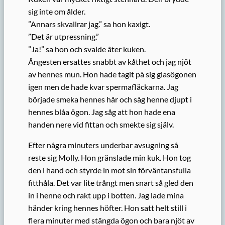
sig inte om ålder.
”Annars skvallrar jag.” sa hon kaxigt.
”Det är utpressning.”
”Ja!” sa hon och svalde åter kuken.
Ångesten ersattes snabbt av kåthet och jag njöt
av hennes mun. Hon hade tagit på sig glasögonen
igen men de hade kvar spermafläckarna. Jag
började smeka hennes hår och såg henne djupt i
hennes blåa ögon. Jag såg att hon hade ena
handen nere vid fittan och smekte sig själv.
Efter några minuters underbar avsugning så
reste sig Molly. Hon gränslade min kuk. Hon tog
den i hand och styrde in mot sin förväntansfulla
fitthåla. Det var lite trångt men snart så gled den
in i henne och rakt upp i botten. Jag lade mina
händer kring hennes höfter. Hon satt helt still i
flera minuter med stängda ögon och bara njöt av