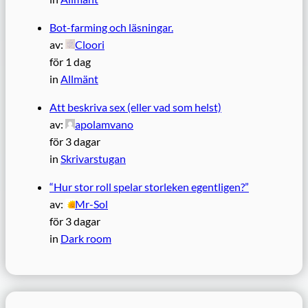
Bot-farming och läsningar.
av:
Cloori
för 1 dag
in
Allmänt
Att beskriva sex (eller vad som helst)
av:
apolamvano
för 3 dagar
in
Skrivarstugan
“Hur stor roll spelar storleken egentligen?”
av:
Mr-Sol
för 3 dagar
in
Dark room