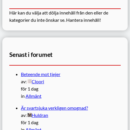
Här kan du välja att dölja innehåll från den eller de
kategorier du inte önskar se.
Hantera innehåll!
Senast i forumet
Beteende mot tjejer
av:
Cloori
för 1 dag
in
Allmänt
Är svartsjuka verkligen omognad?
av:
Huldran
för 1 dag
in
Allmänt