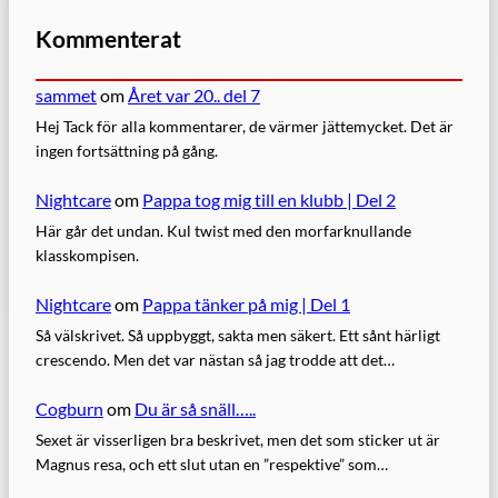
Kommenterat
sammet
om
Året var 20.. del 7
Hej Tack för alla kommentarer, de värmer jättemycket. Det är
ingen fortsättning på gång.
Nightcare
om
Pappa tog mig till en klubb | Del 2
Här går det undan. Kul twist med den morfarknullande
klasskompisen.
Nightcare
om
Pappa tänker på mig | Del 1
Så välskrivet. Så uppbyggt, sakta men säkert. Ett sånt härligt
crescendo. Men det var nästan så jag trodde att det…
Cogburn
om
Du är så snäll…..
Sexet är visserligen bra beskrivet, men det som sticker ut är
Magnus resa, och ett slut utan en ”respektive” som…