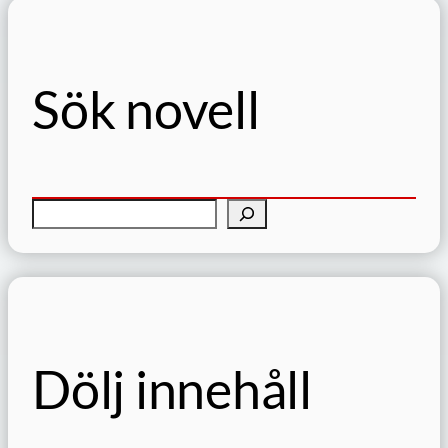
Sök novell
S
ö
k
Dölj innehåll