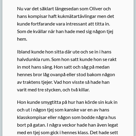
Nu var det såklart längesedan som Oliver och
hans kompisar haft kukmätartävlingar men det
kunde fortfarande vara intressant att titta in.
Som de kvällar när han hade med sig någon tjej
hem.
Ibland kunde hon sitta där ute och se in i hans
halvdunkla rum. Som hon satt kunde hon se rakt
in mot hans säng. Hon satt och såg på medan
hennes bror låg ovanpå eller stod bakom någon
av traktens tjejer. Vad hon visste så hade han
varit med tre stycken, och två killar.
Hon kunde smygtitta på hur han körde sin kuk in
och ut i någon tjej som kanske var en av hans
klasskompisar eller någon som bodde några hus
bort på gatan. I några veckor hade han även legat
med en tjej som gick i hennes klass. Det hade sett