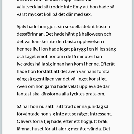
välutvecklad så trodde inte Emy att hon hade så
värst mycket koll på det där med sex.
Själv hade hon gjort sin sexuella debut hösten
dessförinnan. Det hade hänt på halloween och
det var kanske inte den bästa upplevelsen i
hennes liv. Hon hade legat på rygg i en killes säng
och taget emot honom i de få minuter han
lyckades hålla sig innan han kom i henne. Efteråt
hade hon förstått att det även var hans första
gång så egentligen var det väl inget konstigt.
Även om hon gärna hade velat uppleva de där
fantastiska känslorna alla tycktes prata om.
Så när hon nu satt i sitt träd denna junidag så
förväntade hon sig inte att se något intressant.
Olivers förra tjej hade, efter ett högljutt bråk,
lämnat huset för att aldrig mer återvända. Det