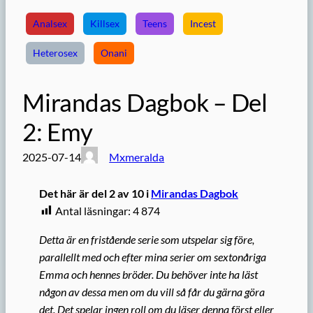
Analsex
Killsex
Teens
Incest
Heterosex
Onani
Mirandas Dagbok – Del
2: Emy
2025-07-14
Mxmeralda
Det här är del 2 av 10 i
Mirandas Dagbok
Antal läsningar:
4 874
Detta är en fristående serie som utspelar sig före,
parallellt med och efter mina serier om sextonåriga
Emma och hennes bröder. Du behöver inte ha läst
någon av dessa men om du vill så får du gärna göra
det. Det spelar ingen roll om du läser denna först eller