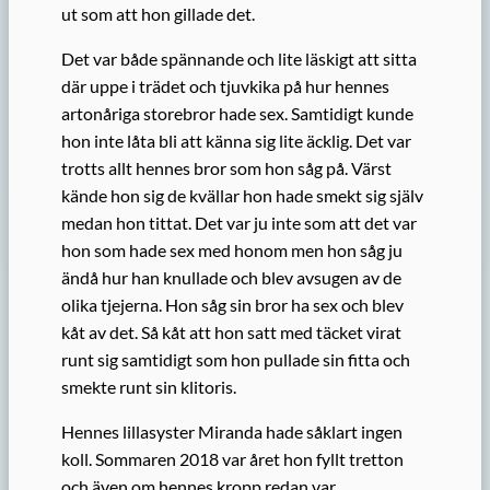
ut som att hon gillade det.
Det var både spännande och lite läskigt att sitta
där uppe i trädet och tjuvkika på hur hennes
artonåriga storebror hade sex. Samtidigt kunde
hon inte låta bli att känna sig lite äcklig. Det var
trotts allt hennes bror som hon såg på. Värst
kände hon sig de kvällar hon hade smekt sig själv
medan hon tittat. Det var ju inte som att det var
hon som hade sex med honom men hon såg ju
ändå hur han knullade och blev avsugen av de
olika tjejerna. Hon såg sin bror ha sex och blev
kåt av det. Så kåt att hon satt med täcket virat
runt sig samtidigt som hon pullade sin fitta och
smekte runt sin klitoris.
Hennes lillasyster Miranda hade såklart ingen
koll. Sommaren 2018 var året hon fyllt tretton
och även om hennes kropp redan var