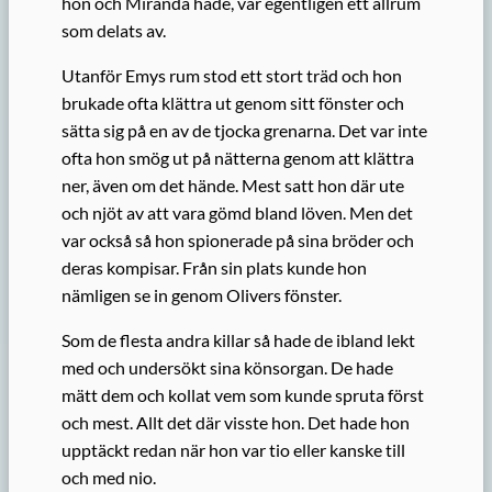
hon och Miranda hade, var egentligen ett allrum
som delats av.
Utanför Emys rum stod ett stort träd och hon
brukade ofta klättra ut genom sitt fönster och
sätta sig på en av de tjocka grenarna. Det var inte
ofta hon smög ut på nätterna genom att klättra
ner, även om det hände. Mest satt hon där ute
och njöt av att vara gömd bland löven. Men det
var också så hon spionerade på sina bröder och
deras kompisar. Från sin plats kunde hon
nämligen se in genom Olivers fönster.
Som de flesta andra killar så hade de ibland lekt
med och undersökt sina könsorgan. De hade
mätt dem och kollat vem som kunde spruta först
och mest. Allt det där visste hon. Det hade hon
upptäckt redan när hon var tio eller kanske till
och med nio.