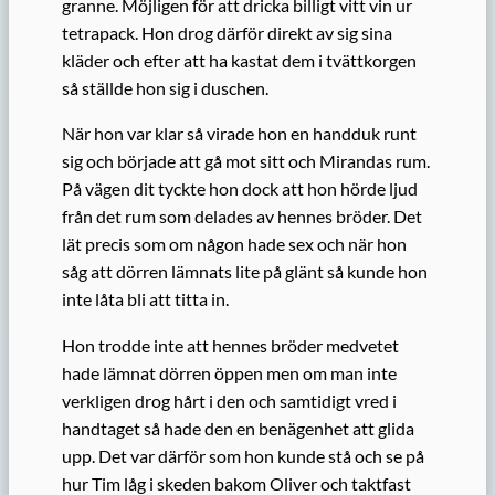
granne. Möjligen för att dricka billigt vitt vin ur
tetrapack. Hon drog därför direkt av sig sina
kläder och efter att ha kastat dem i tvättkorgen
så ställde hon sig i duschen.
När hon var klar så virade hon en handduk runt
sig och började att gå mot sitt och Mirandas rum.
På vägen dit tyckte hon dock att hon hörde ljud
från det rum som delades av hennes bröder. Det
lät precis som om någon hade sex och när hon
såg att dörren lämnats lite på glänt så kunde hon
inte låta bli att titta in.
Hon trodde inte att hennes bröder medvetet
hade lämnat dörren öppen men om man inte
verkligen drog hårt i den och samtidigt vred i
handtaget så hade den en benägenhet att glida
upp. Det var därför som hon kunde stå och se på
hur Tim låg i skeden bakom Oliver och taktfast