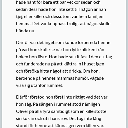
hade hänt för bara ett par veckor sedan och
sedan dess hade hon inte sett till någon annan
tjej, eller kille, och dessutom var hela familjen
hemma. Det var knappast troligt att något skulle
hända nu.
Därför var det inget som kunde förbereda henne
på vad hon skulle se när hon lyfte blicken från
boken hon läste. Hon hade suttit fast i den ett tag
och funderade nu på att klättra in i huset igen
och försöka hitta något att dricka. Om hon,
beroende på hennes mammas humör, vågade
visa sig utanför rummet.
Därför förstod hon först inte riktigt vad det var
hon såg. På sängen i rummet stod nämligen
Oliver på alla fyra samtidigt som en kille stötte
sin kuk in och ut i hans röv. Det tog inte lång
stund för henne att känna igen vem killen var.