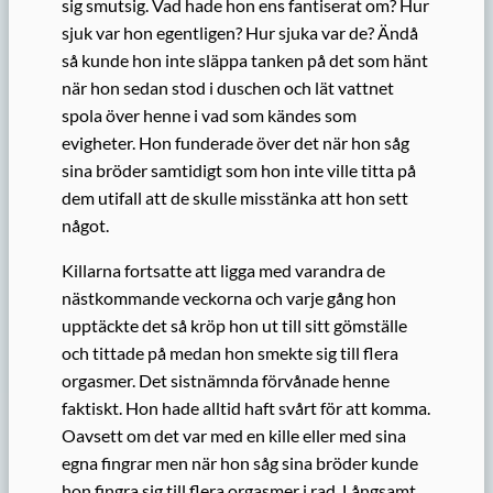
sig smutsig. Vad hade hon ens fantiserat om? Hur
sjuk var hon egentligen? Hur sjuka var de? Ändå
så kunde hon inte släppa tanken på det som hänt
när hon sedan stod i duschen och lät vattnet
spola över henne i vad som kändes som
evigheter. Hon funderade över det när hon såg
sina bröder samtidigt som hon inte ville titta på
dem utifall att de skulle misstänka att hon sett
något.
Killarna fortsatte att ligga med varandra de
nästkommande veckorna och varje gång hon
upptäckte det så kröp hon ut till sitt gömställe
och tittade på medan hon smekte sig till flera
orgasmer. Det sistnämnda förvånade henne
faktiskt. Hon hade alltid haft svårt för att komma.
Oavsett om det var med en kille eller med sina
egna fingrar men när hon såg sina bröder kunde
hon fingra sig till flera orgasmer i rad. Långsamt