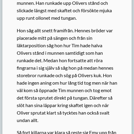
munnen. Han runkade upp Olivers stånd och
slickade längst med skaftet och försökte mjuka
upp runt ollonet med tungan.
Hon såg allt snett framifrån. Hennes bröder var
placerade mitt på sängen och från sin
läktarposition såg hon hur Tim hade halva
Olivers stånd i munnen samtidigt som han
runkade det. Medan hon fortsatte att röra
fingrarna i sig själv så såg hon på medan hennes
storebror runkade och sög på Olivers kuk. Hon
hade ingen aning om hur lång tid tog men när han
väl kom så öppnade Tim munnen och tog emot
det första sprutet direkt på tungan. Därefter så
slöt han sina läppar kring skaftet igen och när
Oliver sprutat klart så tycktes han också svalt
undan allt.
Så fort killarna var klara så reste sig Emy upp från