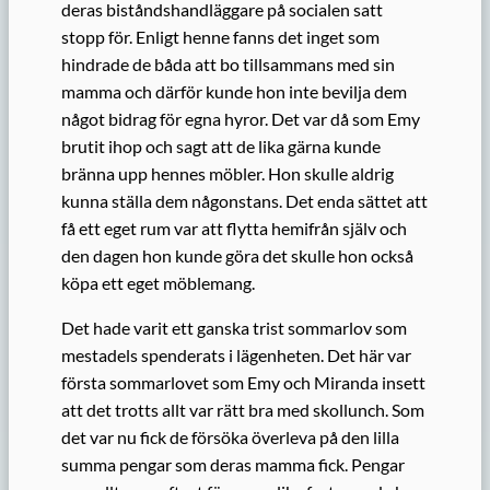
deras biståndshandläggare på socialen satt
stopp för. Enligt henne fanns det inget som
hindrade de båda att bo tillsammans med sin
mamma och därför kunde hon inte bevilja dem
något bidrag för egna hyror. Det var då som Emy
brutit ihop och sagt att de lika gärna kunde
bränna upp hennes möbler. Hon skulle aldrig
kunna ställa dem någonstans. Det enda sättet att
få ett eget rum var att flytta hemifrån själv och
den dagen hon kunde göra det skulle hon också
köpa ett eget möblemang.
Det hade varit ett ganska trist sommarlov som
mestadels spenderats i lägenheten. Det här var
första sommarlovet som Emy och Miranda insett
att det trotts allt var rätt bra med skollunch. Som
det var nu fick de försöka överleva på den lilla
summa pengar som deras mamma fick. Pengar