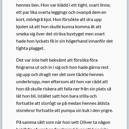
hennes ben. Hon var klädd i ett tight, svart linne,
ett par lika svarta leggings och ovanpå dem en
kort, mörkgrå kjol. Hon försökte att dra upp
kjolen så att hon skulle kunna komma åt att
smeka sig över det sträva byxtyget men snart
hade hon lyckats få in sin högerhand innanför det
tighta plagget.
Det var inte helt bekvämt att försöka föra
fingrarna ut och in i sig och hon hade gärna rest
sig upp och dragit ner det som täckte hennes
underkropp, men eftersom att hon var rädd att
hon då skulle riskera att falla ner från sin plats så
lät hon bli. Istället satt hon bara stilla och
fortsatte att storögt se på medan hennes äldsta
storebror fortsatte att pumpa sin kuk i den yngre.
På samma sätt som när hon sett Oliver ta någon