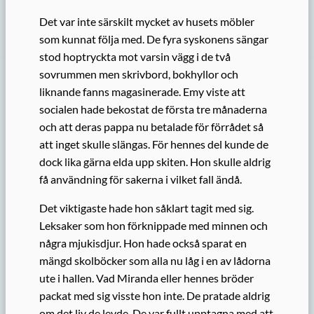
Det var inte särskilt mycket av husets möbler
som kunnat följa med. De fyra syskonens sängar
stod hoptryckta mot varsin vägg i de två
sovrummen men skrivbord, bokhyllor och
liknande fanns magasinerade. Emy viste att
socialen hade bekostat de första tre månaderna
och att deras pappa nu betalade för förrådet så
att inget skulle slängas. För hennes del kunde de
dock lika gärna elda upp skiten. Hon skulle aldrig
få användning för sakerna i vilket fall ändå.
Det viktigaste hade hon såklart tagit med sig.
Leksaker som hon förknippade med minnen och
några mjukisdjur. Hon hade också sparat en
mängd skolböcker som alla nu låg i en av lådorna
ute i hallen. Vad Miranda eller hennes bröder
packat med sig visste hon inte. De pratade aldrig
om det liv de levde. De var fullt upptagna med att