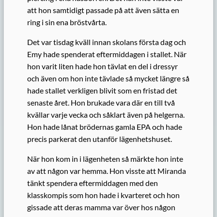
att hon samtidigt passade på att även sätta en
ring i sin ena bröstvårta.
Det var tisdag kväll innan skolans första dag och
Emy hade spenderat eftermiddagen i stallet. När
hon varit liten hade hon tävlat en del i dressyr
och även om hon inte tävlade så mycket längre så
hade stallet verkligen blivit som en fristad det
senaste året. Hon brukade vara där en till två
kvällar varje vecka och såklart även på helgerna.
Hon hade lånat brödernas gamla EPA och hade
precis parkerat den utanför lägenhetshuset.
När hon kom in i lägenheten så märkte hon inte
av att någon var hemma. Hon visste att Miranda
tänkt spendera eftermiddagen med den
klasskompis som hon hade i kvarteret och hon
gissade att deras mamma var över hos någon