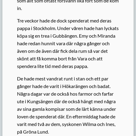
som allt som oftast försvann lika fort som de kom
in.
Tre veckor hade de dock spenderat med deras
pappa i Stockholm. Under våren hade han lyckats
köpa sig en trea i Gubbängen. Emy och Miranda
hade redan hunnit vara där några gånger och
även om de även där fick dela rum så var det
skönt att få komma bort från Vara och att
spendera lite tid med deras pappa.
De hade mest vandrat runt i stan och ett par
gånger hade de varit i Hökarängen och badat.
Några dagar var de också hos farmor och farfar
ute i Kungsängen där de också hängt med några
av sina gamla kompisar som de lärt känna under
loven de spenderat där. En eftermiddag hade de
varit med två av dem, syskonen Wilma och Ines,
på Gröna Lund.