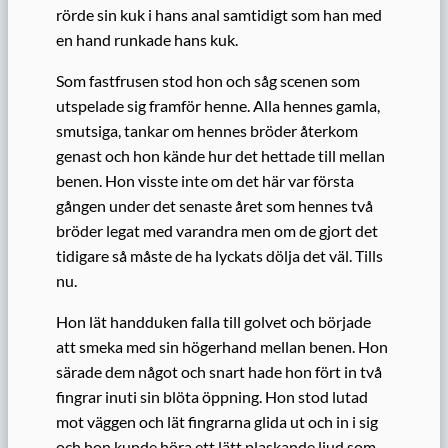
rörde sin kuk i hans anal samtidigt som han med
en hand runkade hans kuk.
Som fastfrusen stod hon och såg scenen som
utspelade sig framför henne. Alla hennes gamla,
smutsiga, tankar om hennes bröder återkom
genast och hon kände hur det hettade till mellan
benen. Hon visste inte om det här var första
gången under det senaste året som hennes två
bröder legat med varandra men om de gjort det
tidigare så måste de ha lyckats dölja det väl. Tills
nu.
Hon lät handduken falla till golvet och började
att smeka med sin högerhand mellan benen. Hon
särade dem något och snart hade hon fört in två
fingrar inuti sin blöta öppning. Hon stod lutad
mot väggen och lät fingrarna glida ut och in i sig
och hon kunde höra ett lätt plaskande ljud som