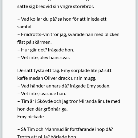
satte sig bredvid sin yngre storebror.
– Vad kollar du på? sa hon för att inleda ett
samtal.
– Friidrotts-vm tror jag, svarade han med blicken
fäst på skärmen.
– Hur går det? frågade hon.
– Vet inte, blev hans svar.
De satt tysta ett tag. Emy sörplade lite på sitt
kaffe medan Oliver drack ur sin mugg.
– Vad händer annars då? frågade Emy sedan.
– Vet inte, svarade han.
– Tim är i Skövde och jag tror Miranda är ute med
hon den där grönhåriga.
Emy nickade.
– Så Tim och Mahmud är fortfarande ihop då?
Trotts att ni, ja? började hon.