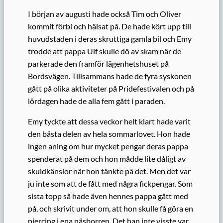
I början av augusti hade också Tim och Oliver
kommit förbi och hälsat på. De hade kört upp till
huvudstaden i deras skruttiga gamla bil och Emy
trodde att pappa Ulf skulle dö av skam när de
parkerade den framför lägenhetshuset på
Bordsvägen. Tillsammans hade de fyra syskonen
gått på olika aktiviteter på Pridefestivalen och på
lördagen hade de alla fem gått i paraden.
Emy tyckte att dessa veckor helt klart hade varit
den bästa delen av hela sommarlovet. Hon hade
ingen aning om hur mycket pengar deras pappa
spenderat på dem och hon mådde lite dåligt av
skuldkänslor när hon tänkte på det. Men det var
ju inte som att de fått med några fickpengar. Som
sista topp så hade även hennes pappa gått med
på, och skrivit under om, att hon skulle få göra en
piercing i ena näsborren. Det han inte visste var