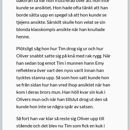
bakifrån så var hon frustrerad över att hon inte
kunde se ansiktet. Hon hade ofta tänkt att han
borde sätta upp en spegel så att hon kunde se
tjejens ansikte. Särskilt skulle hon velat se sin
blonda klasskompis ansikte när han knullade
henne.
Plötsligt såg hon hur Tim drog sig ur och hur
Oliver snabbt satte sig på knä med rak rygg. När
han sedan tog emot Tim i munnen hann Emy
reflektera över vart den nyss varit innan han
tycktes stanna upp. Så som hon satt kunde hon
se från sidan hur han vred ihop ansiktet när han
kom i deras brors mun. Han höll kvar sin kuk i
Olivers mun och när han tillslut drog ut den så
kunde hon inte se några spår av satsen.
Så fort han var klar så reste sig Oliver upp till
stående och det blev nu Tim som fick en kuk i