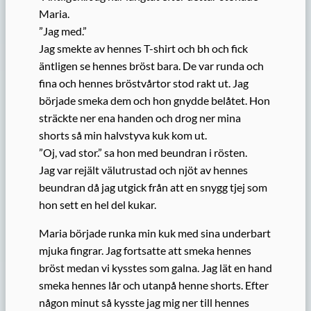
Maria.
”Jag med.”
Jag smekte av hennes T-shirt och bh och fick
äntligen se hennes bröst bara. De var runda och
fina och hennes bröstvårtor stod rakt ut. Jag
började smeka dem och hon gnydde belåtet. Hon
sträckte ner ena handen och drog ner mina
shorts så min halvstyva kuk kom ut.
”Oj, vad stor.” sa hon med beundran i rösten.
Jag var rejält välutrustad och njöt av hennes
beundran då jag utgick från att en snygg tjej som
hon sett en hel del kukar.
Maria började runka min kuk med sina underbart
mjuka fingrar. Jag fortsatte att smeka hennes
bröst medan vi kysstes som galna. Jag lät en hand
smeka hennes lår och utanpå henne shorts. Efter
någon minut så kysste jag mig ner till hennes