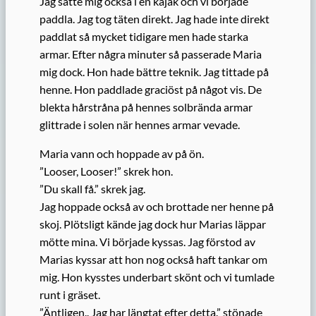
Jag satte mig också i en kajak och vi började
paddla. Jag tog täten direkt. Jag hade inte direkt
paddlat så mycket tidigare men hade starka
armar. Efter några minuter så passerade Maria
mig dock. Hon hade bättre teknik. Jag tittade på
henne. Hon paddlade graciöst på något vis. De
blekta hårstråna på hennes solbrända armar
glittrade i solen när hennes armar vevade.
Maria vann och hoppade av på ön.
”Looser, Looser!” skrek hon.
”Du skall få.” skrek jag.
Jag hoppade också av och brottade ner henne på
skoj. Plötsligt kände jag dock hur Marias läppar
mötte mina. Vi började kyssas. Jag förstod av
Marias kyssar att hon nog också haft tankar om
mig. Hon kysstes underbart skönt och vi tumlade
runt i gräset.
”Äntligen.. Jag har längtat efter detta.” stönade