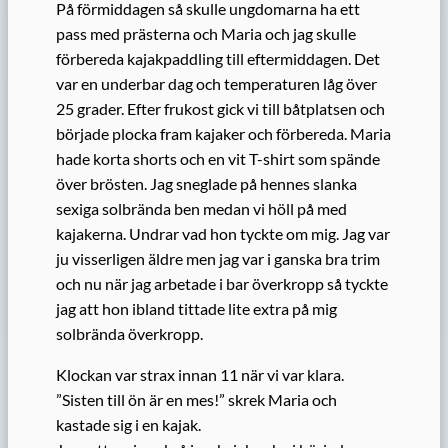
På förmiddagen så skulle ungdomarna ha ett
pass med prästerna och Maria och jag skulle
förbereda kajakpaddling till eftermiddagen. Det
var en underbar dag och temperaturen låg över
25 grader. Efter frukost gick vi till båtplatsen och
började plocka fram kajaker och förbereda. Maria
hade korta shorts och en vit T-shirt som spände
över brösten. Jag sneglade på hennes slanka
sexiga solbrända ben medan vi höll på med
kajakerna. Undrar vad hon tyckte om mig. Jag var
ju visserligen äldre men jag var i ganska bra trim
och nu när jag arbetade i bar överkropp så tyckte
jag att hon ibland tittade lite extra på mig
solbrända överkropp.
Klockan var strax innan 11 när vi var klara.
”Sisten till ön är en mes!” skrek Maria och
kastade sig i en kajak.