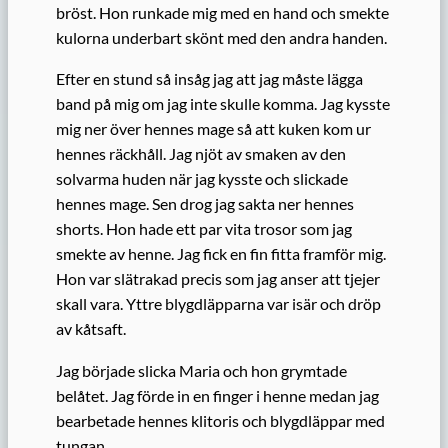
bröst. Hon runkade mig med en hand och smekte
kulorna underbart skönt med den andra handen.
Efter en stund så insåg jag att jag måste lägga
band på mig om jag inte skulle komma. Jag kysste
mig ner över hennes mage så att kuken kom ur
hennes räckhåll. Jag njöt av smaken av den
solvarma huden när jag kysste och slickade
hennes mage. Sen drog jag sakta ner hennes
shorts. Hon hade ett par vita trosor som jag
smekte av henne. Jag fick en fin fitta framför mig.
Hon var slätrakad precis som jag anser att tjejer
skall vara. Yttre blygdläpparna var isär och dröp
av kåtsaft.
Jag började slicka Maria och hon grymtade
belåtet. Jag förde in en finger i henne medan jag
bearbetade hennes klitoris och blygdläppar med
tungan.