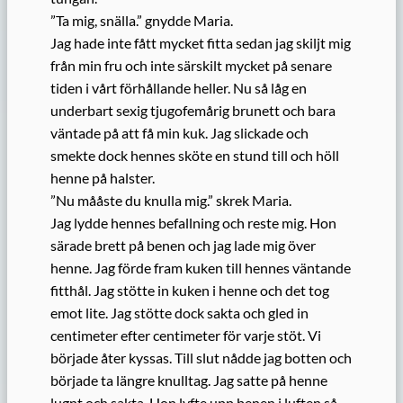
”Ta mig, snälla.” gnydde Maria.
Jag hade inte fått mycket fitta sedan jag skiljt mig
från min fru och inte särskilt mycket på senare
tiden i vårt förhållande heller. Nu så låg en
underbart sexig tjugofemårig brunett och bara
väntade på att få min kuk. Jag slickade och
smekte dock hennes sköte en stund till och höll
henne på halster.
”Nu mååste du knulla mig.” skrek Maria.
Jag lydde hennes befallning och reste mig. Hon
särade brett på benen och jag lade mig över
henne. Jag förde fram kuken till hennes väntande
fitthål. Jag stötte in kuken i henne och det tog
emot lite. Jag stötte dock sakta och gled in
centimeter efter centimeter för varje stöt. Vi
började åter kyssas. Till slut nådde jag botten och
började ta längre knulltag. Jag satte på henne
lugnt och sakta. Hon lyfte upp benen i luften så