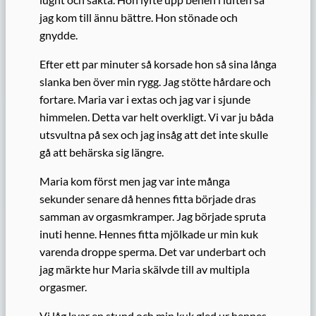
jag kom till ännu bättre. Hon stönade och
gnydde.
Efter ett par minuter så korsade hon så sina långa
slanka ben över min rygg. Jag stötte hårdare och
fortare. Maria var i extas och jag var i sjunde
himmelen. Detta var helt overkligt. Vi var ju båda
utsvultna på sex och jag insåg att det inte skulle
gå att behärska sig längre.
Maria kom först men jag var inte många
sekunder senare då hennes fitta började dras
samman av orgasmkramper. Jag började spruta
inuti henne. Hennes fitta mjölkade ur min kuk
varenda droppe sperma. Det var underbart och
jag märkte hur Maria skälvde till av multipla
orgasmer.
Vi låg kvar en stund och min kuk gled ur hennes