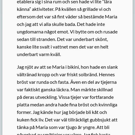
etablera sig i sina rum och sen hade vi lite ”lära
känna” aktiviteter. På kvällen så grillade vi och
eftersom det var så fint väder så bestämde Maria
och jag att vi alla skulle bada. Det hade inte
ungdomarna något emot. Vi bytte om och rusade
sedan till stranden. Det var underbart skönt,
kanske lite svalt i vattnet men det var en helt
underbart varm kväll.
Jag njöt av att se Maria i bikini, hon hade en slank
vältränad kropp och var friskt solbränd. Hennes
bröst var runda och fasta. Även en del av tjejerna
var faktiskt ganska läckra. Man märkte skillnad
på deras utveckling. Vissa tjejer var fortfarande
platta medan andra hade fina bröst och kvinnliga
former. Jag kände hur jag började bli kåt och
kuken fick liv. Det var väl tillräckligt gubbsjukt att
tänka på Maria som var tjugo år yngre. Att bli
påverkad av småtjejer var värre. Jag fick kasta