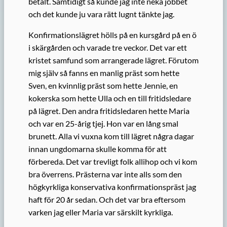
betalt. Samtidigt så kunde jag inte neka jobbet
och det kunde ju vara rätt lugnt tänkte jag.
Konfirmationslägret hölls på en kursgård på en ö
i skärgården och varade tre veckor. Det var ett
kristet samfund som arrangerade lägret. Förutom
mig själv så fanns en manlig präst som hette
Sven, en kvinnlig präst som hette Jennie, en
kokerska som hette Ulla och en till fritidsledare
på lägret. Den andra fritidsledaren hette Maria
och var en 25-årig tjej. Hon var en lång smal
brunett. Alla vi vuxna kom till lägret några dagar
innan ungdomarna skulle komma för att
förbereda. Det var trevligt folk allihop och vi kom
bra överrens. Prästerna var inte alls som den
högkyrkliga konservativa konfirmationspräst jag
haft för 20 år sedan. Och det var bra eftersom
varken jag eller Maria var särskilt kyrkliga.