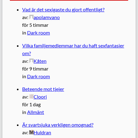
Vad är det sexigaste du gjort offentligt?
av:
apolamvano
för 5 timmar
in
Dark room
Vilka familjemedlemmar har du haft sexfantasier
om?
av:
Kåten
för 9 timmar
in
Dark room
Beteende mot tjejer
av:
Cloori
för 1 dag
in
Allmänt
Är svartsjuka verkligen omognad?
av:
Huldran